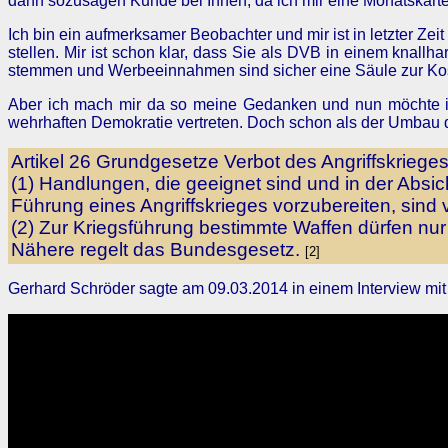
dann sozusagen Kunde bei Ihnen, da ich mir eine Monatskarte
Ich bin ein aufmerksamer Beobachter und mir ist in letzter Z
stellen. Mir ist schon klar, dass Sie als DVB in einem knall
stemmen und Werbeeinnahmen sind sicher eine Säule zur Ko
Aber ich mach mir da so meine Gedanken und nun möchte ich
wehrhaften Demokratie vertreten. Doch schon als der Umbau de
Artikel 26 Grundgesetze Verbot des Angriffskriege
(1) Handlungen, die geeignet sind und in der Abs
Führung eines Angriffskrieges vorzubereiten, sind v
(2) Zur Kriegsführung bestimmte Waffen dürfen nu
Nähere regelt das Bundesgesetz.
[2]
Gerhard Schröder sagte am 09.03.2014 in einem Interview mit 