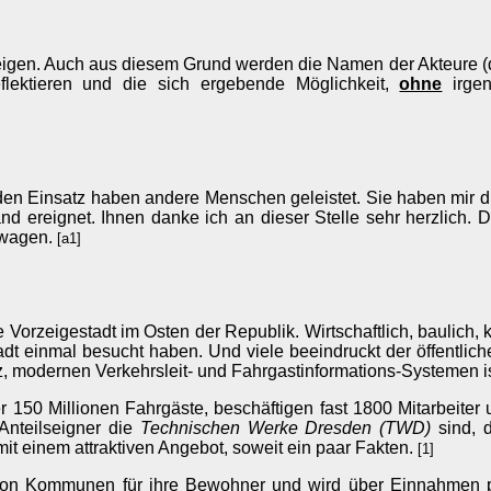
zeigen. Auch aus diesem Grund werden die Namen der Akteure (di
ektieren und die sich ergebende Möglichkeit,
ohne
irgen
en Einsatz haben andere Menschen geleistet. Sie haben mir di
d ereignet. Ihnen danke ich an dieser Stelle sehr herzlich. D
 wagen.
[a1]
rzeigestadt im Osten der Republik. Wirtschaftlich, baulich, kul
 einmal besucht haben. Und viele beeindruckt der öffentliche
 modernen Verkehrsleit- und Fahrgastinformations-Systemen i
r 150 Millionen Fahrgäste, beschäftigen fast 1800 Mitarbeite
 Anteilseigner die
Technischen Werke Dresden (TWD)
sind, 
t einem attraktiven Angebot, soweit ein paar Fakten.
[1]
g von Kommunen für ihre Bewohner und wird über Einnahmen p