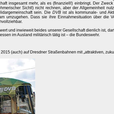
haft insgesamt mehr, als es (finanziell!) einbringt. Der Zwec
rnehmerischer Sicht!) nicht rechnen, aber der Allgemeinheit n
olidargemeinschaft sein. Die
DVB
ist als kommunale- und Akti
rgsam umzugehen. Dass sie ihre Einnahmesituation über die V
hvollziehbar.
wert und inwieweit beides unserer Gesellschaft dienlich ist, da
ressen im Ausland militärisch tätig ist – die Bundeswehr.
 2015 (auch) auf Dresdner Straßenbahnen mit „attraktiven, zukun