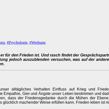
onen
,
#Psychologie
,
#Werbung
er für den Frieden ist. Und rasch findet der Gesprächspart
tung jedoch auszublenden versuchen, was auf der andere
en.
 unser alltägliches Verhalten Einfluss auf Krieg und Fri
ckte Empathie, Gier und Ängste unser Leben bestimmen und da
llen, dass der Friedensgedanke durch die Mühen der Ebene
 glücklich machender Weise erfüllen kann. Frieden leben ist n