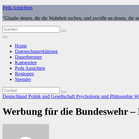
Zum
Peds Ansichten
Inhalt
"Glaube denen, die die Wahrheit suchen, und zweifle an denen, die s
springen
Home
Datenschutzerklärung
Dauerbrenner
Kategorien
Peds Ansichten
Regionen
Spender
Deutschland
Politik und Gesellschaft
Psychologie und Philosophie
Wa
Werbung für die Bundeswehr – E