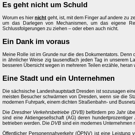
Es geht nicht um Schuld
Worum es hier
nicht
geht, ist, mit dem Finger auf andere zu 
um das Darlegen von Mechanismen, um das eigene Refl
Schlussfolgerungen zu ziehen – oder eben auch nicht.
Ein Dank im voraus
Meine Rolle ist im Grunde nur die des Dokumentators. Denn d
in ähnlicher Weise zig tausendfach jeden Tag in unserem Lan
besseren Übersicht wegen in mehreren Teilen erzähle, heran
Eine Stadt und ein Unternehmen
Die sächsische Landeshauptstadt Dresden ist sozusagen eine Vo
meisten Besucher schwärmen von Dresden, wenn sie die Stadt
modernen Fuhrpark, einem dichten Straßenbahn- und Busnetz,
Die
Dresdner Verkehrsbetriebe (DVB)
befördern pro Jahr übe
sind eine Aktiengesellschaft (AG) deren hundertprozentiger
betrieben werden. Die
DVB
sind ein modernes Unternehmen mi
Öffentlicher Personennahverkehr (ÖPNV) ist eine Leistun