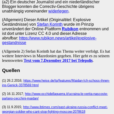
(a2) Ein deutscher Journalist und ein niederländischer
Blogger konnten die Correctiv-Geschichte übrigens
unabhängig voneinander
widerlegen
.
(Allgemein) Dieser Artikel (Originaltitel: Explosive
Geständnisse) von
Stefan Korinth
wurde im Prinzip
unverändert der Online-Plattform
Rubikon
entnommen und
ist dort unter Lizenz CC 4.0 und dieser Adresse
abrufbar:
https://www.rubikon.news/artikel/explosive-
gestandnisse
(Allgemein 2) Stefan Korinth hat das Thema weiter verfolgt. Es hat
weitere Interviews in Mazedonien gegeben. Hier geht es zu seinem
lesenswerten
Text vom 7.Dezember 2017 bei Telepolis
.
Quellen
(1) 26.2.2016;
https://www.heise.de/tp/features/Maidan-Ich-schoss-ihnen-
ins-Genick-3378569.html
(2) 16.11.2017;
http://www.occhidellaguerra.it/ucraina-le-verita-nascoste-
parlano-cecchini-maidan/
(3) 11.9.2015;
http://www.ibtimes.com/east-ukraine-russia-conflict-meet-
georgian-soldier-who-cant-stop-fighting-moscow-2078618