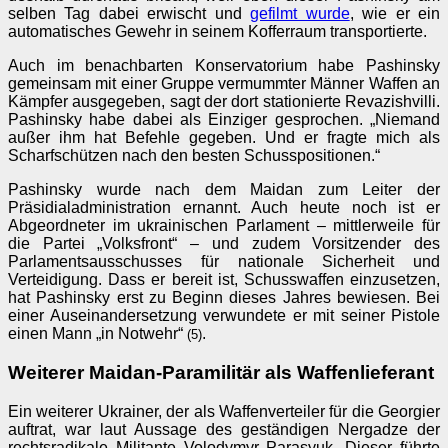
selben Tag dabei erwischt und
gefilmt wurde
, wie er ein
automatisches Gewehr in seinem Kofferraum transportierte.
Auch im benachbarten Konservatorium habe Pashinsky
gemeinsam mit einer Gruppe vermummter Männer Waffen an
Kämpfer ausgegeben, sagt der dort stationierte Revazishvilli.
Pashinsky habe dabei als Einziger gesprochen. „Niemand
außer ihm hat Befehle gegeben. Und er fragte mich als
Scharfschützen nach den besten Schusspositionen.“
Pashinsky wurde nach dem Maidan zum Leiter der
Präsidialadministration ernannt. Auch heute noch ist er
Abgeordneter im ukrainischen Parlament – mittlerweile für
die Partei „Volksfront“ – und zudem Vorsitzender des
Parlamentsausschusses für nationale Sicherheit und
Verteidigung. Dass er bereit ist, Schusswaffen einzusetzen,
hat Pashinsky erst zu Beginn dieses Jahres bewiesen. Bei
einer Auseinandersetzung verwundete er mit seiner Pistole
einen Mann „in Notwehr“
.
(5)
Weiterer Maidan-Paramilitär als Waffenlieferant
Ein weiterer Ukrainer, der als Waffenverteiler für die Georgier
auftrat, war laut Aussage des geständigen Nergadze der
rechtsradikale Militante Volodymyr Parasyuk. Dieser führte