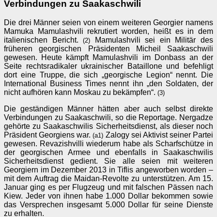
Verbindungen zu Saakaschwili
Die drei Männer seien von einem weiteren Georgier namens
Mamuka Mamulashvili rekrutiert worden, heißt es in dem
italienischen Bericht.
Mamulashvili sei ein Militär des
(2)
früheren georgischen Präsidenten Micheil Saakaschwili
gewesen. Heute kämpft Mamulashvili im Donbass an der
Seite rechtsradikaler ukrainischer Bataillone und befehligt
dort eine Truppe, die sich „georgische Legion“ nennt. Die
International Business Times nennt ihn „den Soldaten, der
nicht aufhören kann Moskau zu bekämpfen“.
(3)
Die geständigen Männer hätten aber auch selbst direkte
Verbindungen zu Saakaschwili, so die Reportage. Nergadze
gehörte zu Saakaschwilis Sicherheitsdienst, als dieser noch
Präsident Georgiens war.
Zalogy sei Aktivist seiner Partei
(a1)
gewesen. Revazishvilli wiederum habe als Scharfschütze in
der georgischen Armee und ebenfalls in Saakaschwilis
Sicherheitsdienst gedient. Sie alle seien mit weiteren
Georgiern im Dezember 2013 in Tiflis angeworben worden –
mit dem Auftrag die Maidan-Revolte zu unterstützen. Am 15.
Januar ging es per Flugzeug und mit falschen Pässen nach
Kiew. Jeder von ihnen habe 1.000 Dollar bekommen sowie
das Versprechen insgesamt 5.000 Dollar für seine Dienste
zu erhalten.