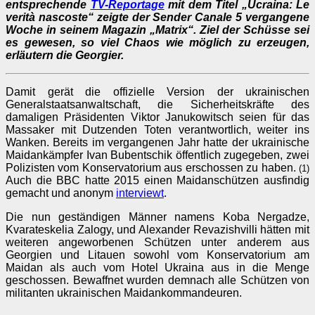
entsprechende
TV-Reportage
mit dem Titel „Ucraina: Le
verità nascoste“ zeigte der Sender Canale 5 vergangene
Woche in seinem Magazin „Matrix“. Ziel der Schüsse sei
es gewesen, so viel Chaos wie möglich zu erzeugen,
erläutern die Georgier.
Damit gerät die offizielle Version der ukrainischen
Generalstaatsanwaltschaft, die Sicherheitskräfte des
damaligen Präsidenten Viktor Janukowitsch seien für das
Massaker mit Dutzenden Toten verantwortlich, weiter ins
Wanken. Bereits im vergangenen Jahr hatte der ukrainische
Maidankämpfer Ivan Bubentschik öffentlich zugegeben, zwei
Polizisten vom Konservatorium aus erschossen zu haben.
(1)
Auch die BBC hatte 2015 einen Maidanschützen ausfindig
gemacht und anonym
interviewt
.
Die nun geständigen Männer namens Koba Nergadze,
Kvarateskelia Zalogy, und Alexander Revazishvilli hätten mit
weiteren angeworbenen Schützen unter anderem aus
Georgien und Litauen sowohl vom Konservatorium am
Maidan als auch vom Hotel Ukraina aus in die Menge
geschossen. Bewaffnet wurden demnach alle Schützen von
militanten ukrainischen Maidankommandeuren.