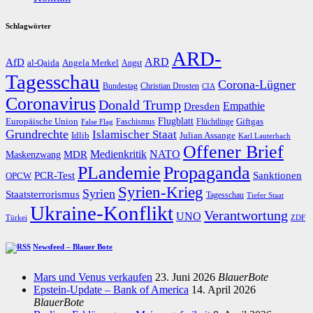
Schlagwörter
ARD-
AfD
ARD
al-Qaida
Angela Merkel
Angst
Tagesschau
Corona-Lügner
Bundestag
Christian Drosten
CIA
Coronavirus
Donald Trump
Dresden
Empathie
Flugblatt
Giftgas
Europäische Union
Faschismus
Flüchtlinge
False Flag
Grundrechte
Islamischer Staat
Idlib
Julian Assange
Karl Lauterbach
Offener Brief
Medienkritik
MDR
NATO
Maskenzwang
PLandemie
Propaganda
PCR-Test
Sanktionen
OPCW
Syrien-Krieg
Syrien
Staatsterrorismus
Tagesschau
Tiefer Staat
Ukraine-Konflikt
Verantwortung
UNO
Türkei
ZDF
Newsfeed – Blauer Bote
Mars und Venus verkaufen
23. Juni 2026
BlauerBote
Epstein-Update – Bank of America
14. April 2026
BlauerBote