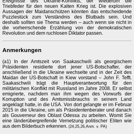
Ereignisse des Ukraine-Konflikts, der wiederum die
Triebfeder für den neuen Kalten Krieg ist. Die explosiven
Aussagen der Maidanschützen könnten das entscheidende
Puzzlestück zum Verständnis des Blutbads sein. Und
deshalb sollten sie Thema werden – auch wenn sie nicht in
die vorherrschende Erzählung von der demokratischen
Revolution und dem ruchlosen Diktator passen.
Anmerkungen
(a1) In der Amtszeit von Saakaschwili als georgischem
Präsidenten residierte dort jener US-Botschafter, der
anschließend in die Ukraine wechselte und in der Zeit des
Maidan der US-Botschaft in Kiew vorstand – John F. Tefft.
Saakaschwili trägt die Hauptverantwortung für den
militärischen Konflikt mit Russland im Jahre 2008. Er selbst
emigrierte, nachdem man ihm wegen des Vorwurfs der
Korruption und des Amtsmissbrauchs in seinem Land
angeklagt hatte, in die USA. Von dort gelangte er im Februar
2015 in die Ukraine, um als Präsidentenberater und danach
als Gouverneur des Oblast Odessa zu arbeiten. Womit Sie
eine länderübergreifende Vernetzung politischer Eliten wie
aus dem Bilderbuch erkennen.
(24,25,26,Anm. v. PA)