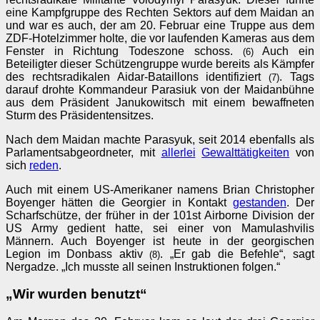
eine Kampfgruppe des Rechten Sektors auf dem Maidan an
und war es auch, der am 20. Februar eine Truppe aus dem
ZDF-Hotelzimmer holte, die vor laufenden Kameras aus dem
Fenster in Richtung Todeszone schoss.
Auch ein
(6)
Beteiligter dieser Schützengruppe wurde bereits als Kämpfer
des rechtsradikalen Aidar-Bataillons identifiziert
. Tags
(7)
darauf drohte Kommandeur Parasiuk von der Maidanbühne
aus dem Präsident Janukowitsch mit einem bewaffneten
Sturm des Präsidentensitzes.
Nach dem Maidan machte Parasyuk, seit 2014 ebenfalls als
Parlamentsabgeordneter, mit
allerlei
Gewalttätigkeiten
von
sich
reden
.
Auch mit einem US-Amerikaner namens Brian Christopher
Boyenger hätten die Georgier in Kontakt
gestanden
. Der
Scharfschütze, der früher in der 101st Airborne Division der
US Army gedient hatte, sei einer von Mamulashvilis
Männern. Auch Boyenger ist heute in der georgischen
Legion im Donbass aktiv
. „Er gab die Befehle“, sagt
(8)
Nergadze. „Ich musste all seinen Instruktionen folgen.“
„Wir wurden benutzt“