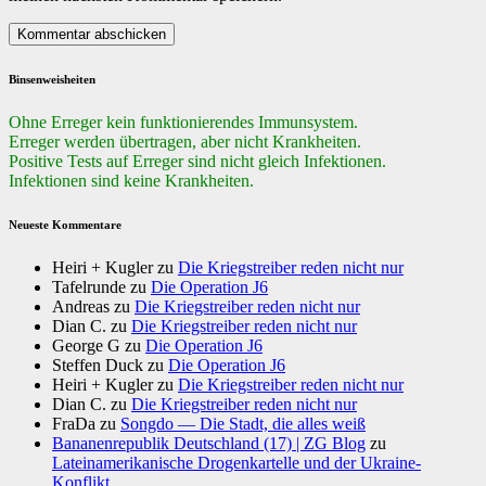
Binsenweisheiten
Ohne Erreger kein funktionierendes Immunsystem.
Erreger werden übertragen, aber nicht Krankheiten.
Positive Tests auf Erreger sind nicht gleich Infektionen.
Infektionen sind keine Krankheiten.
Neueste Kommentare
Heiri + Kugler
zu
Die Kriegstreiber reden nicht nur
Tafelrunde
zu
Die Operation J6
Andreas
zu
Die Kriegstreiber reden nicht nur
Dian C.
zu
Die Kriegstreiber reden nicht nur
George G
zu
Die Operation J6
Steffen Duck
zu
Die Operation J6
Heiri + Kugler
zu
Die Kriegstreiber reden nicht nur
Dian C.
zu
Die Kriegstreiber reden nicht nur
FraDa
zu
Songdo — Die Stadt, die alles weiß
Bananenrepublik Deutschland (17) | ZG Blog
zu
Lateinamerikanische Drogenkartelle und der Ukraine-
Konflikt