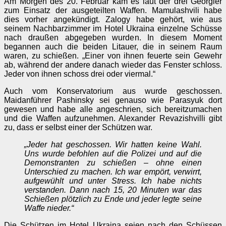
Am Morgen des 20. Februar kam es laut der drei Georgier
zum Einsatz der ausgeteilten Waffen. Mamulashvili habe
dies vorher angekündigt. Zalogy habe gehört, wie aus
seinem Nachbarzimmer im Hotel Ukraina einzelne Schüsse
nach draußen abgegeben wurden. In diesem Moment
begannen auch die beiden Litauer, die in seinem Raum
waren, zu schießen. „Einer von ihnen feuerte sein Gewehr
ab, während der andere danach wieder das Fenster schloss.
Jeder von ihnen schoss drei oder viermal.“
Auch vom Konservatorium aus wurde geschossen.
Maidanführer Pashinsky sei genauso wie Parasyuk dort
gewesen und habe alle angeschrien, sich bereitzumachen
und die Waffen aufzunehmen. Alexander Revazishvilli gibt
zu, dass er selbst einer der Schützen war.
„Jeder hat geschossen. Wir hatten keine Wahl.
Uns wurde befohlen auf die Polizei und auf die
Demonstranten zu schießen – ohne einen
Unterschied zu machen. Ich war empört, verwirrt,
aufgewühlt und unter Stress. Ich habe nichts
verstanden. Dann nach 15, 20 Minuten war das
Schießen plötzlich zu Ende und jeder legte seine
Waffe nieder.“
Die Schützen im Hotel Ukraina seien nach den Schüssen