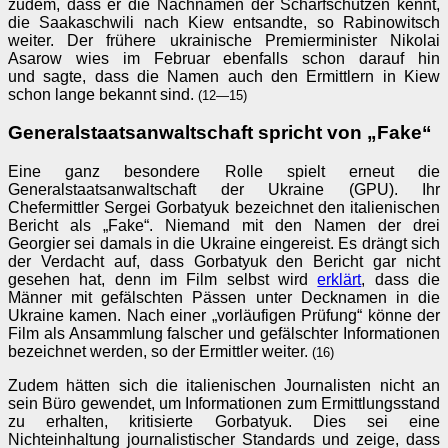
zudem, dass er die Nachnamen der Scharfschützen kennt,
die Saakaschwili nach Kiew entsandte, so Rabinowitsch
weiter. Der frühere ukrainische Premierminister Nikolai
Asarow wies im Februar ebenfalls schon darauf hin
und sagte, dass die Namen auch den Ermittlern in Kiew
schon lange bekannt sind.
(12—15)
Generalstaatsanwaltschaft spricht von „Fake“
Eine ganz besondere Rolle spielt erneut die
Generalstaatsanwaltschaft der Ukraine (GPU). Ihr
Chefermittler Sergei Gorbatyuk bezeichnet den italienischen
Bericht als „Fake“. Niemand mit den Namen der drei
Georgier sei damals in die Ukraine eingereist. Es drängt sich
der Verdacht auf, dass Gorbatyuk den Bericht gar nicht
gesehen hat, denn im Film selbst wird
erklärt
, dass die
Männer mit gefälschten Pässen unter Decknamen in die
Ukraine kamen. Nach einer „vorläufigen Prüfung“ könne der
Film als Ansammlung falscher und gefälschter Informationen
bezeichnet werden, so der Ermittler weiter.
(16)
Zudem hätten sich die italienischen Journalisten nicht an
sein Büro gewendet, um Informationen zum Ermittlungsstand
zu erhalten, kritisierte Gorbatyuk. Dies sei eine
Nichteinhaltung journalistischer Standards und zeige, dass