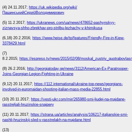
(4) 24.11.2017;
https://uk.wikipedia.org/wiki/
Пашинський
Сергій
Володимирович
(5) 11.2.2017;
https://ukranews.com/ua/news/478652-pashynskyy-
ziznavsya-shho-zbrekhav-pro-strilbu-lezhachy-v-khimikusa
(6,18) 20.2.2016;
https://www.heise.de/tp/features/Friendly-Fire-in-Kiew-
3378429.html
(7)
8.2.2015;
https://espreso.tv/news/2015/02/08/moskal_zustriv_quotrabovlas
(8) 26.2.2016;
http://georgiatoday.ge/news/3112/American-Ex-Paratrooper-
Joins-Georgian-Legion-Fighting-in-Ukraine
(9,12) 20.11.2017;
https://112.international/ukraine-top-news/georgians-
involved-in-euromaidan-shooting-italian-mass-media-22855.html
(10) 20.11.2017;
https://vesti-ukr.com/mir/265980-smi-ljudej-na-majdane-
rasstreljali-hruzinskie-snajpery
(11) 20.11.2017;
https://strana.ua/articles/analysis/106217-italjanskie-smi-
nashli-hruzinskij-sled-v-rasstrelakh-na-majdane.html
(13)