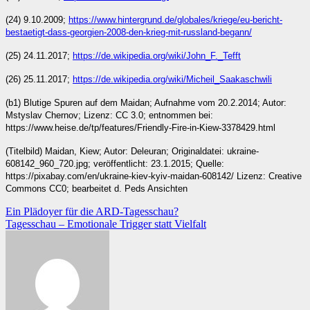
(24) 9.10.2009;
https://www.hintergrund.de/globales/kriege/eu-bericht-
bestaetigt-dass-georgien-2008-den-krieg-mit-russland-begann/
(25) 24.11.2017;
https://de.wikipedia.org/wiki/John_F._Tefft
(26) 25.11.2017;
https://de.wikipedia.org/wiki/Micheil_Saakaschwili
(b1) Blutige Spuren auf dem Maidan; Aufnahme vom 20.2.2014; Autor:
Mstyslav Chernov; Lizenz: CC 3.0; entnommen bei:
https://www.heise.de/tp/features/Friendly-Fire-in-Kiew-3378429.html
(Titelbild) Maidan, Kiew; Autor: Deleuran; Originaldatei: ukraine-
608142_960_720.jpg; veröffentlicht: 23.1.2015; Quelle:
https://pixabay.com/en/ukraine-kiev-kyiv-maidan-608142/ Lizenz: Creative
Commons CC0; bearbeitet d. Peds Ansichten
Beitragsnavigation
Ein Plädoyer für die ARD-Tagesschau?
Tagesschau – Emotionale Trigger statt Vielfalt