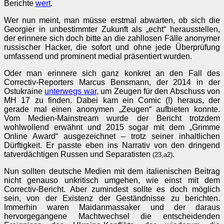
Berichte
wert
.
Wer nun meint, man müsse erstmal abwarten, ob sich die
Georgier in unbestimmter Zukunft als „echt“ herausstellen,
der erinnere sich doch bitte an die zahllosen Fälle anonymer
russischer Hacker, die sofort und ohne jede Überprüfung
umfassend und prominent medial präsentiert wurden.
Oder man erinnere sich ganz konkret an den Fall des
Correctiv-Reporters Marcus Bensmann, der 2014 in der
Ostukraine
unterwegs war
, um Zeugen für den Abschuss von
MH 17 zu finden. Dabei kam ein Comic (!) heraus, der
gerade mal einen anonymen „Zeugen“ aufbieten konnte.
Vom Medien-Mainstream wurde der Bericht trotzdem
wohlwollend erwähnt und 2015 sogar mit dem „Grimme
Online Award“ ausgezeichnet – trotz seiner inhaltlichen
Dürftigkeit. Er passte eben ins Narrativ von den dringend
tatverdächtigen Russen und Separatisten
.
(23,a2)
Nun sollten deutsche Medien mit dem italienischen Beitrag
nicht genauso unkritisch umgehen, wie einst mit dem
Correctiv-Bericht. Aber zumindest sollte es doch möglich
sein, von der Existenz der Geständnisse zu berichten.
Immerhin waren Maidanmassaker und der daraus
hervorgegangene Machtwechsel die entscheidenden