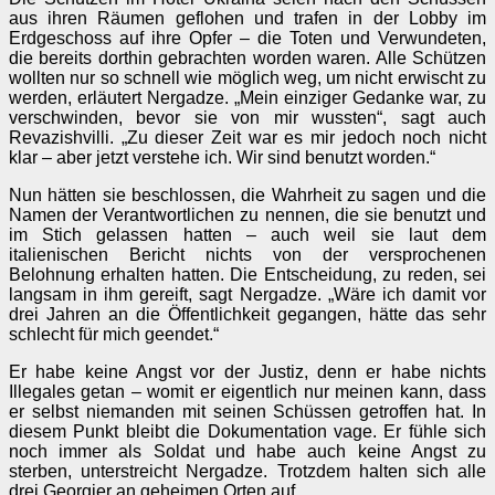
aus ihren Räumen geflohen und trafen in der Lobby im
Erdgeschoss auf ihre Opfer – die Toten und Verwundeten,
die bereits dorthin gebrachten worden waren. Alle Schützen
wollten nur so schnell wie möglich weg, um nicht erwischt zu
werden, erläutert Nergadze. „Mein einziger Gedanke war, zu
verschwinden, bevor sie von mir wussten“, sagt auch
Revazishvilli. „Zu dieser Zeit war es mir jedoch noch nicht
klar – aber jetzt verstehe ich. Wir sind benutzt worden.“
Nun hätten sie beschlossen, die Wahrheit zu sagen und die
Namen der Verantwortlichen zu nennen, die sie benutzt und
im Stich gelassen hatten – auch weil sie laut dem
italienischen Bericht nichts von der versprochenen
Belohnung erhalten hatten. Die Entscheidung, zu reden, sei
langsam in ihm gereift, sagt Nergadze. „Wäre ich damit vor
drei Jahren an die Öffentlichkeit gegangen, hätte das sehr
schlecht für mich geendet.“
Er habe keine Angst vor der Justiz, denn er habe nichts
Illegales getan – womit er eigentlich nur meinen kann, dass
er selbst niemanden mit seinen Schüssen getroffen hat. In
diesem Punkt bleibt die Dokumentation vage. Er fühle sich
noch immer als Soldat und habe auch keine Angst zu
sterben, unterstreicht Nergadze. Trotzdem halten sich alle
drei Georgier an geheimen Orten auf.