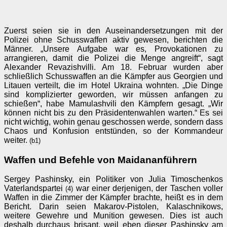
Zuerst seien sie in den Auseinandersetzungen mit der
Polizei ohne Schusswaffen aktiv gewesen, berichten die
Männer. „Unsere Aufgabe war es, Provokationen zu
arrangieren, damit die Polizei die Menge angreift“, sagt
Alexander Revazishvilli. Am 18. Februar wurden aber
schließlich Schusswaffen an die Kämpfer aus Georgien und
Litauen verteilt, die im Hotel Ukraina wohnten. „Die Dinge
sind komplizierter geworden, wir müssen anfangen zu
schießen“, habe Mamulashvili den Kämpfern gesagt. „Wir
können nicht bis zu den Präsidentenwahlen warten.“ Es sei
nicht wichtig, wohin genau geschossen werde, sondern dass
Chaos und Konfusion entstünden, so der Kommandeur
weiter.
(b1)
Waffen und Befehle von Maidananführern
Sergey Pashinsky, ein Politiker von Julia Timoschenkos
Vaterlandspartei
war einer derjenigen, der Taschen voller
(4)
Waffen in die Zimmer der Kämpfer brachte, heißt es in dem
Bericht. Darin seien Makarov-Pistolen, Kalaschnikows,
weitere Gewehre und Munition gewesen. Dies ist auch
deshalb durchaus brisant, weil eben dieser Pashinsky am