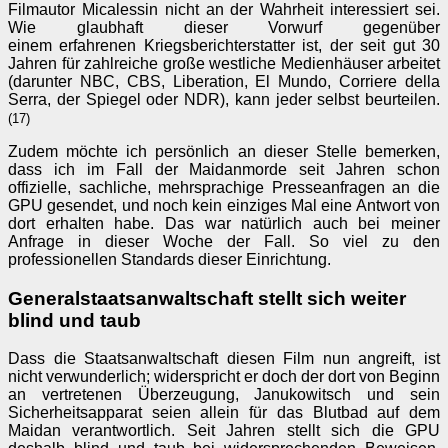
Filmautor Micalessin nicht an der Wahrheit interessiert sei.
Wie glaubhaft dieser Vorwurf gegenüber
einem erfahrenen Kriegsberichterstatter ist, der seit gut 30
Jahren für zahlreiche große westliche Medienhäuser arbeitet
(darunter NBC, CBS, Liberation, El Mundo, Corriere della
Serra, der Spiegel oder NDR), kann jeder selbst beurteilen.
(17)
Zudem möchte ich persönlich an dieser Stelle bemerken,
dass ich im Fall der Maidanmorde seit Jahren schon
offizielle, sachliche, mehrsprachige Presseanfragen an die
GPU gesendet, und noch kein einziges Mal eine Antwort von
dort erhalten habe. Das war natürlich auch bei meiner
Anfrage in dieser Woche der Fall. So viel zu den
professionellen Standards dieser Einrichtung.
Generalstaatsanwaltschaft stellt sich weiter
blind und taub
Dass die Staatsanwaltschaft diesen Film nun angreift, ist
nicht verwunderlich; widerspricht er doch der dort von Beginn
an vertretenen Überzeugung, Janukowitsch und sein
Sicherheitsapparat seien allein für das Blutbad auf dem
Maidan verantwortlich. Seit Jahren stellt sich die GPU