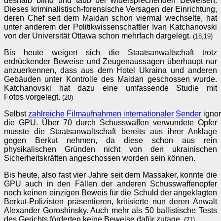
deshalb blind und taub bei widersprechenden Beweisen.
Dieses kriminalistisch-forensische Versagen der Einrichtung,
deren Chef seit dem Maidan schon viermal wechselte, hat
unter anderem der Politikwissenschaftler Ivan Katchanovski
von der Universität Ottawa schon mehrfach dargelegt.
(18,19)
Bis heute weigert sich die Staatsanwaltschaft trotz
erdrückender Beweise und Zeugenaussagen überhaupt nur
anzuerkennen, dass aus dem Hotel Ukraina und anderen
Gebäuden unter Kontrolle des Maidan geschossen wurde.
Katchanovski hat dazu eine umfassende Studie mit
Fotos vorgelegt.
(20)
Selbst
zahlreiche
Filmaufnahmen
internationaler
Sender
ignor
die GPU. Über 70 durch Schusswaffen verwundete Opfer
musste die Staatsanwaltschaft bereits aus ihrer Anklage
gegen Berkut nehmen, da diese schon aus rein
physikalischen Gründen nicht von den ukrainischen
Sicherheitskräften angeschossen worden sein können.
Bis heute, also fast vier Jahre seit dem Massaker, konnte die
GPU auch in den Fällen der anderen Schusswaffenopfer
noch keinen einzigen Beweis für die Schuld der angeklagten
Berkut-Polizisten präsentieren, kritisierte nun deren Anwalt
Alexander Goroshinsky. Auch mehr als 50 ballistische Tests
des Gerichts förderten keine Beweise dafür zutage.
(21)