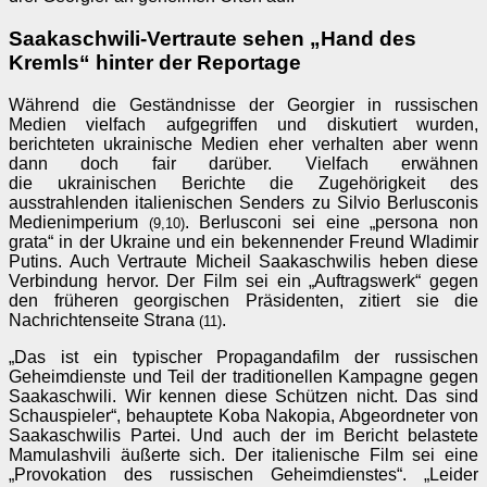
Saakaschwili-Vertraute sehen „Hand des
Kremls“ hinter der Reportage
Während die Geständnisse der Georgier in russischen
Medien vielfach aufgegriffen und diskutiert wurden,
berichteten ukrainische Medien eher verhalten aber wenn
dann doch fair darüber. Vielfach erwähnen
die ukrainischen Berichte die Zugehörigkeit des
ausstrahlenden italienischen Senders zu Silvio Berlusconis
Medienimperium
. Berlusconi sei eine „persona non
(9,10)
grata“ in der Ukraine und ein bekennender Freund Wladimir
Putins. Auch Vertraute Micheil Saakaschwilis heben diese
Verbindung hervor. Der Film sei ein „Auftragswerk“ gegen
den früheren georgischen Präsidenten, zitiert sie die
Nachrichtenseite Strana
.
(11)
„Das ist ein typischer Propagandafilm der russischen
Geheimdienste und Teil der traditionellen Kampagne gegen
Saakaschwili. Wir kennen diese Schützen nicht. Das sind
Schauspieler“, behauptete Koba Nakopia, Abgeordneter von
Saakaschwilis Partei. Und auch der im Bericht belastete
Mamulashvili äußerte sich. Der italienische Film sei eine
„Provokation des russischen Geheimdienstes“. „Leider