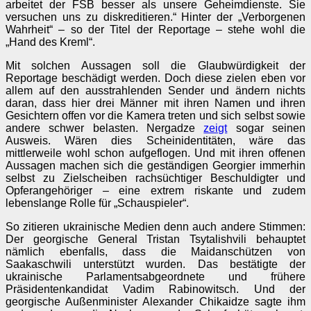
arbeitet der FSB besser als unsere Geheimdienste. Sie
versuchen uns zu diskreditieren.“ Hinter der „Verborgenen
Wahrheit“ – so der Titel der Reportage – stehe wohl die
„Hand des Kreml“.
Mit solchen Aussagen soll die Glaubwürdigkeit der
Reportage beschädigt werden. Doch diese zielen eben vor
allem auf den ausstrahlenden Sender und ändern nichts
daran, dass hier drei Männer mit ihren Namen und ihren
Gesichtern offen vor die Kamera treten und sich selbst sowie
andere schwer belasten. Nergadze
zeigt
sogar seinen
Ausweis. Wären dies Scheinidentitäten, wäre das
mittlerweile wohl schon aufgeflogen. Und mit ihren offenen
Aussagen machen sich die geständigen Georgier immerhin
selbst zu Zielscheiben rachsüchtiger Beschuldigter und
Opferangehöriger – eine extrem riskante und zudem
lebenslange Rolle für „Schauspieler“.
So zitieren ukrainische Medien denn auch andere Stimmen:
Der georgische General Tristan Tsytalishvili behauptet
nämlich ebenfalls, dass die Maidanschützen von
Saakaschwili unterstützt wurden. Das bestätigte der
ukrainische Parlamentsabgeordnete und frühere
Präsidentenkandidat Vadim Rabinowitsch. Und der
georgische Außenminister Alexander Chikaidze sagte ihm