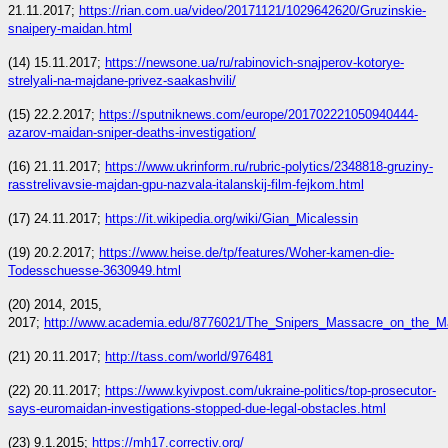
21.11.2017;
https://rian.com.ua/video/20171121/1029642620/Gruzinskie-
snaipery-maidan.html
(14) 15.11.2017;
https://newsone.ua/ru/rabinovich-snajperov-kotorye-
strelyali-na-majdane-privez-saakashvili/
(15) 22.2.2017;
https://sputniknews.com/europe/201702221050940444-
azarov-maidan-sniper-deaths-investigation/
(16) 21.11.2017;
https://www.ukrinform.ru/rubric-polytics/2348818-gruziny-
rasstrelivavsie-majdan-gpu-nazvala-italanskij-film-fejkom.html
(17) 24.11.2017;
https://it.wikipedia.org/wiki/Gian_Micalessin
(19) 20.2.2017;
https://www.heise.de/tp/features/Woher-kamen-die-
Todesschuesse-3630949.html
(20) 2014, 2015,
2017;
http://www.academia.edu/8776021/The_Snipers_Massacre_on_the_M
(21) 20.11.2017;
http://tass.com/world/976481
(22) 20.11.2017;
https://www.kyivpost.com/ukraine-politics/top-prosecutor-
says-euromaidan-investigations-stopped-due-legal-obstacles.html
(23) 9.1.2015;
https://mh17.correctiv.org/