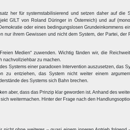
satz her für systemstabilisierend und setzen daher auf die 
ojekt G!LT von Roland Düringer in Österreich) und auf (mono
ten Demokratie oder eines bedingungslosen Grundeinkommens ein
 nur ihrem Gewissen und nicht dem System, der Partei, der Fr
reien Medien“ zuwenden. Wichtig fänden wir, die Reichweit
ch nachvollziehbar zu machen.
er des Systems einer paradoxen Intervention auszusetzen, das 
n zu entziehen, das System nicht weiter einem argument
 Widerstände des Systems sich Bahn brechen.
en aber, dass das Prinzip klar geworden ist. Anhand des weite
r sich weitermachen. Hinter der Frage nach den Handlungsopti
wir nicht ohne weiteres – quasi einem inneren Antrieb folgend