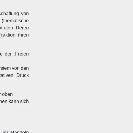
Schaffung von
-)thematische
treten. Deren
aktion, ihren
e der „Freien
System von den
ativen Druck
r oben
onen kann sich
 – ins Handeln