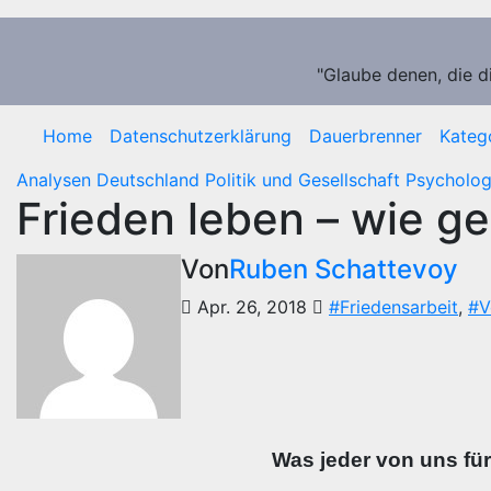
Zum
Inhalt
springen
"Glaube denen, die d
Home
Datenschutzerklärung
Dauerbrenner
Kateg
Analysen
Deutschland
Politik und Gesellschaft
Psycholog
Frieden leben – wie g
Von
Ruben Schattevoy
Apr. 26, 2018
#Friedensarbeit
,
#V
Was jeder von uns für