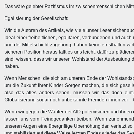
Das wäre gelebter Pazifismus im zwischenmenschlichen Mit
Egalisierung der Gesellschaft:
Wir, die Autoren des Artikels, wie viele unser Leser sicher 
Ideal einer freiheitlichen, egalitären, verbundenen und auch
und der Mittelschicht zugehörig, haben keine ernsthaften wi
sicheren Position heraus fällt es uns leicht, dafür zu plädie
sind, wissen, dass wir unseren Wohlstand der Ausbeutung d
haben.
Wenn Menschen, die sich am unteren Ende der Wohlstandspy
um die Zukunft ihrer Kinder Sorgen machen, die sich gesel
also das alles anders sehen, müssen wir das doch einfü
Globalisierung sogar noch unbekannte Fremden ihnen vor – t
Wenn wir gegen die Wähler der AfD polemisieren und ihnen 
lassen uns vom Feindgedanken treiben. Wenn zunehmend v
unseren Augen eine übergriffige Überhöhung dar, verletzt so
und stabilisiert auf diese Weise letzten Endes wieder das Sy