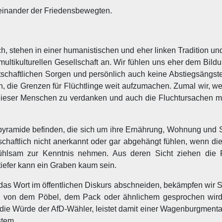
einander der Friedensbewegten.
auch, stehen in einer humanistischen und eher linken Tradition 
 multikulturellen Gesellschaft an. Wir fühlen uns eher dem Bil
rtschaftlichen Sorgen und persönlich auch keine Abstiegsängst
ren, die Grenzen für Flüchtlinge weit aufzumachen. Zumal wir, we
ieser Menschen zu verdanken und auch die Fluchtursachen mit
ramide befinden, die sich um ihre Ernährung, Wohnung und S
lschaftlich nicht anerkannt oder gar abgehängt fühlen, wenn d
hlsam zur Kenntnis nehmen. Aus deren Sicht ziehen die P
iefer kann ein Graben kaum sein.
das Wort im öffentlichen Diskurs abschneiden, bekämpfen wir
on dem Pöbel, dem Pack oder ähnlichem gesprochen wird, 
 die Würde der AfD-Wähler, leistet damit einer Wagenburgmenta
stem.