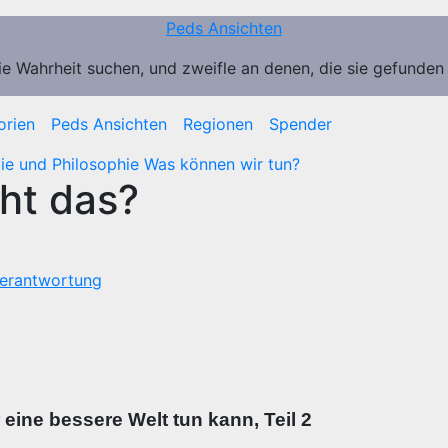
Peds Ansichten
ie Wahrheit suchen, und zweifle an denen, die sie gefunden
orien
Peds Ansichten
Regionen
Spender
ie und Philosophie
Was können wir tun?
eht das?
erantwortung
 eine bessere Welt tun kann, Teil 2