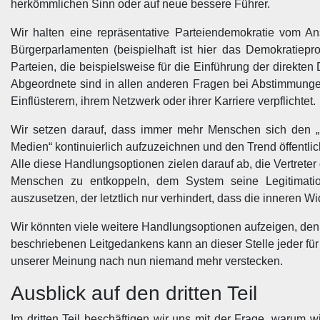
herkömmlichen Sinn oder auf neue bessere Führer.
Wir halten eine repräsentative Parteiendemokratie vom An
Bürgerparlamenten (beispielhaft ist hier das Demokratiepr
Parteien, die beispielsweise für die Einführung der direk
Abgeordnete sind in allen anderen Fragen bei Abstimmungen
Einflüsterern, ihrem Netzwerk oder ihrer Karriere verpflichtet.
Wir setzen darauf, dass immer mehr Menschen sich den „F
Medien“ kontinuierlich aufzuzeichnen und den Trend öffentli
Alle diese Handlungsoptionen zielen darauf ab, die Vertret
Menschen zu entkoppeln, dem System seine Legitimatio
auszusetzen, der letztlich nur verhindert, dass die inneren
Wir könnten viele weitere Handlungsoptionen aufzeigen, denk
beschriebenen Leitgedankens kann an dieser Stelle jeder fü
unserer Meinung nach nun niemand mehr verstecken.
Ausblick auf den dritten Teil
Im dritten Teil beschäftigen wir uns mit der Frage, warum 