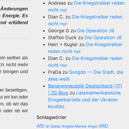
Andreas
zu
Die Kriegstreiber reden
e Änderungen
nicht nur
 Energie. Es
Dian C.
zu
Die Kriegstreiber reden
nd erfüllend
nicht nur
George G
zu
Die Operation J6
Steffen Duck
zu
Die Operation J6
Heiri + Kugler
zu
Die Kriegstreiber
reden nicht nur
ln seither als
Dian C.
zu
Die Kriegstreiber reden
ch nicht mehr
nicht nur
z bringen und
FraDa
zu
Songdo — Die Stadt, die
alles weiß
Bananenrepublik Deutschland (17)
i beseitigen.
| ZG Blog
zu
Lateinamerikanische
s wir tun oder
Drogenkartelle und der Ukraine-
en, ob wir das
Konflikt
n oder ob wir
Schlagwörter
AfD
ARD
al-Qaida
Angela Merkel
Angst