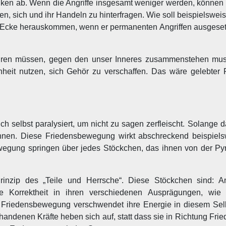
en ab. Wenn die Angriffe insgesamt weniger werden, können a
n, sich und ihr Handeln zu hinterfragen. Wie soll beispielswei
r Ecke herauskommen, wenn er permanenten Angriffen ausgesetz
hren müssen, gegen den unser Inneres zusammenstehen mus
heit nutzen, sich Gehör zu verschaffen. Das wäre gelebter 
 selbst paralysiert, um nicht zu sagen zerfleischt. Solange da
nnen. Diese Friedensbewegung wirkt abschreckend beispiels
wegung springen über jedes Stöckchen, das ihnen von der Py
nzip des „Teile und Herrsche“. Diese Stöckchen sind: An
sche Korrektheit in ihren verschiedenen Ausprägungen, wi
 Friedensbewegung verschwendet ihre Energie in diesem Sel
handenen Kräfte heben sich auf, statt dass sie in Richtung Fri