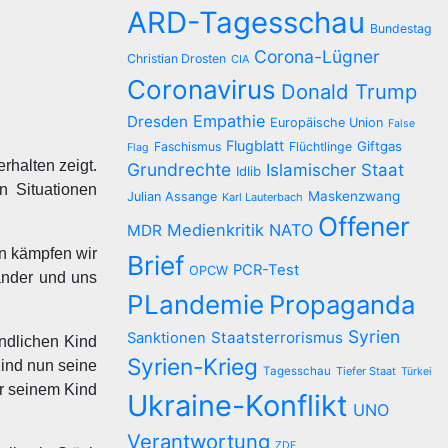
ARD-Tagesschau
Bundestag
Corona-Lügner
Christian Drosten
CIA
Coronavirus
Donald Trump
Empathie
Dresden
Europäische Union
False
Flugblatt
Giftgas
Faschismus
Flüchtlinge
Flag
halten zeigt.
Grundrechte
Islamischer Staat
Idlib
n Situationen
Maskenzwang
Julian Assange
Karl Lauterbach
Offener
Medienkritik
NATO
MDR
en kämpfen wir
Brief
PCR-Test
OPCW
ander und uns
PLandemie
Propaganda
Syrien
Staatsterrorismus
Sanktionen
ndlichen Kind
Syrien-Krieg
Kind nun seine
Tagesschau
Tiefer Staat
Türkei
er seinem Kind
Ukraine-Konflikt
UNO
Verantwortung
ZDF