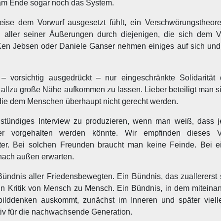
 am Ende sogar noch das System.
ise dem Vorwurf ausgesetzt fühlt, ein Verschwörungstheoret
en aller seiner Äußerungen durch diejenigen, die sich dem V
e Ken Jebsen oder Daniele Ganser nehmen einiges auf sich und
vorsichtig ausgedrückt – nur eingeschränkte Solidarität
 allzu große Nähe aufkommen zu lassen. Lieber beteiligt man s
, die dem Menschen überhaupt nicht gerecht werden.
stündiges Interview zu produzieren, wenn man weiß, dass j
r vorgehalten werden könnte. Wir empfinden dieses V
ter. Bei solchen Freunden braucht man keine Feinde. Bei 
 nach außen erwarten.
ündnis aller Friedensbewegten. Ein Bündnis, das zuallererst s
 in Kritik von Mensch zu Mensch. Ein Bündnis, in dem miteinan
bilddenken auskommt, zunächst im Inneren und später viell
iv für die nachwachsende Generation.