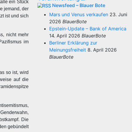
lle ein Stück
Newsfeed – Blauer Bote
se jemand, der
Mars und Venus verkaufen
23. Juni
t ist und sich
2026
BlauerBote
Epstein-Update – Bank of America
s, nicht mehr
14. April 2026
BlauerBote
Pazifismus im
Berliner Erklärung zur
Meinungsfreiheit
8. April 2026
BlauerBote
s so ist, wird
weise auf die
ramidenspitze
tisemitismus,
e Genderwahn,
bstkampf. Die
eden gebündelt