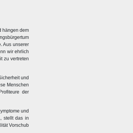
und hängen dem
dungsbürgertum
e. Aus unserer
nn wir ehrlich
 zu vertreten
icherheit und
iese Menschen
rofiteure der
 Symptome und
stellt das in
lität Vorschub