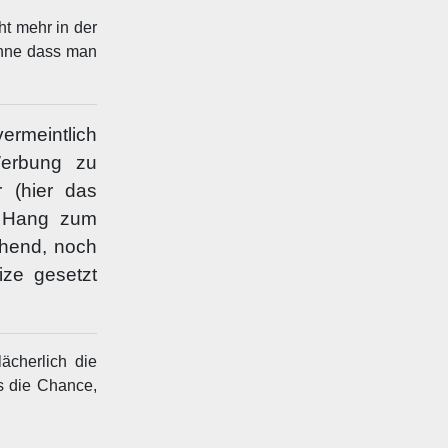
ht mehr in der
 ohne dass man
ermeintlich
Werbung zu
 (hier das
m Hang zum
chend, noch
ize gesetzt
ächerlich die
s die Chance,