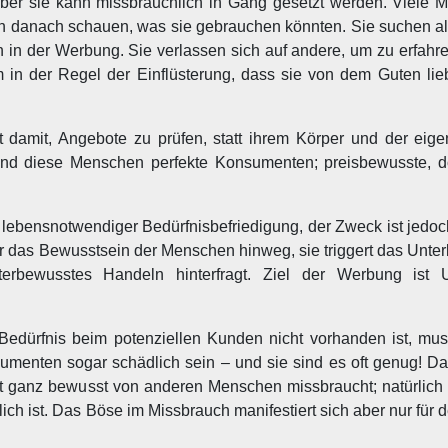
, aber sie kann missbräuchlich in Gang gesetzt werden. Viele
ten danach schauen, was sie gebrauchen könnten. Sie suchen al
 in der Werbung. Sie verlassen sich auf andere, um zu erfahre
dem in der Regel der Einflüsterung, dass sie von dem Guten li
 damit, Angebote zu prüfen, statt ihrem Körper und der eig
 sind diese Menschen perfekte Konsumenten; preisbewusste, do
ja lebensnotwendiger Bedürfnisbefriedigung, der Zweck ist jedoc
er das Bewusstsein der Menschen hinweg, sie triggert das Unte
rbewusstes Handeln hinterfragt. Ziel der Werbung ist U
Bedürfnis beim potenziellen Kunden nicht vorhanden ist, mu
enten sogar schädlich sein – und sie sind es oft genug! Das 
it ganz bewusst von anderen Menschen missbraucht; natürlich 
ich ist. Das Böse im Missbrauch manifestiert sich aber nur für d