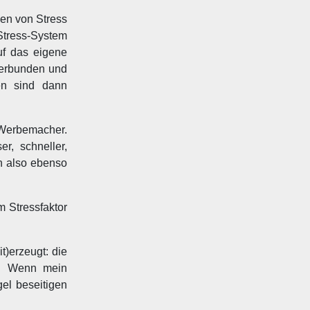
en von Stress
Stress-System
uf das eigene
verbunden und
en sind dann
 Werbemacher.
, schneller,
h also ebenso
m Stressfaktor
t)erzeugt: die
l. Wenn mein
el beseitigen