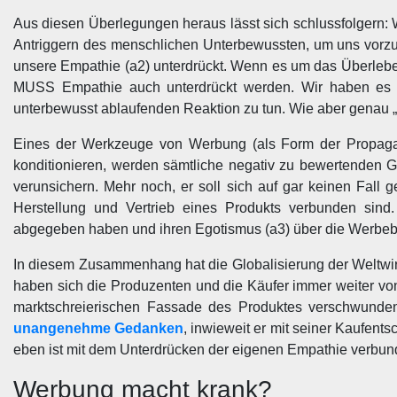
Aus diesen Überlegungen heraus lässt sich schlussfolgern: W
Antriggern des menschlichen Unterbewussten, um uns vorzuga
unsere Empathie (a2) unterdrückt. Wenn es um das Überlebe
MUSS Empathie auch unterdrückt werden. Wir haben es d
unterbewusst ablaufenden Reaktion zu tun. Wie aber genau 
Eines der Werkzeuge von Werbung (als Form der Propaga
konditionieren, werden sämtliche negativ zu bewertenden 
verunsichern. Mehr noch, er soll sich auf gar keinen Fall 
Herstellung und Vertrieb eines Produkts verbunden sind
abgegeben haben und ihren Egotismus (a3) über die Werbebots
In diesem Zusammenhang hat die Globalisierung der Weltwir
haben sich die Produzenten und die Käufer immer weiter von
marktschreierischen Fassade des Produktes verschwunden, 
unangenehme Gedanken
, inwieweit er mit seiner Kaufen
eben ist mit dem Unterdrücken der eigenen Empathie verbun
Werbung macht krank?