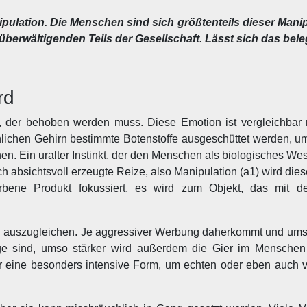
ulation. Die Menschen sind sich größtenteils dieser Manip
berwältigenden Teils der Gesellschaft. Lässt sich das bel
rd
der behoben werden muss. Diese Emotion ist vergleichbar m
hlichen Gehirn bestimmte Botenstoffe ausgeschüttet werden, 
n. Ein uralter Instinkt, der den Menschen als biologisches Wes
h absichtsvoll erzeugte Reize, also Manipulation (a1) wird die
rbene Produkt fokussiert, es wird zum Objekt, das mit d
ng auszugleichen. Je aggressiver Werbung daherkommt und ums
age sind, umso stärker wird außerdem die Gier im Menschen
 nur eine besonders intensive Form, um echten oder eben auch 