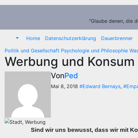
Zum
Inhalt
springen
"Glaube denen, die d
Home
Datenschutzerklärung
Dauerbrenner
Politik und Gesellschaft
Psychologie und Philosophie
Was
Werbung und Konsum –
Von
Ped
Mai 8, 2018
#Edward Bernays
,
#Empa
Sind wir uns bewusst, dass wir mit Ko