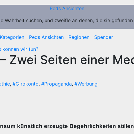
Peds Ansichten
ie Wahrheit suchen, und zweifle an denen, die sie gefunden
Kategorien
Peds Ansichten
Regionen
Spender
 können wir tun?
 Zwei Seiten einer Med
thie
,
#Girokonto
,
#Propaganda
,
#Werbung
nsum künstlich erzeugte Begehrlichkeiten stille