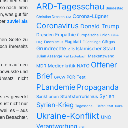
 Menschen sind
ARD-Tagesschau
so nach ihren
Bundestag
n, was gut für
Corona-Lügner
Christian Drosten
CIA
eber
zuviel als
Coronavirus
Donald Trump
Empathie
Dresden
Europäische Union
False
enen Seele zu
Flugblatt
Giftgas
Faschismus
Flüchtlinge
Flag
ch ihrerseits
Grundrechte
Islamischer Staat
Idlib
Maskenzwang
Julian Assange
Karl Lauterbach
Offener
h rein auf den
Medienkritik
NATO
MDR
rbewusste und
Brief
PCR-Test
OPCW
msatz, nicht
PLandemie
Propaganda
Syrien
Staatsterrorismus
Sanktionen
ss es geweckt
Syrien-Krieg
ist nicht nur
Tagesschau
Tiefer Staat
Türkei
weil es – aus
Ukraine-Konflikt
UNO
en Betrachter,
Verantwortung
ZDF