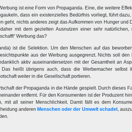
erbung ist eine Form von Propaganda. Eine, die weitere Effekt
ukeln, dass ein existenzielles Bedürfnis vorliegt, führt dazu
n geht, nichts anderes zeigt das Aufkommen von Hunger und D
aher mit dem gezielten Ausnutzen einer sehr natürlichen
„schafft“ Werbung das?
nda) ist die Selektion. Um den Menschen auf das beworbe
Gesichtspunkte aus der Werbung ausgegrenzt. Nichts soll de
gedanklich aktiv auseinandersetzen mit der Gesamtheit an Asp
. Das heißt übrigens auch, dass die Werbemacher selbst 
chaft weiter in die Gesellschaft portieren.
tschaft der Propaganda in die Hände gespielt. Durch dieses F
einander entfernt. Für den Konsumenten ist der Produzent hin
mit all seiner Menschlichkeit. Damit fällt es dem Konsumen
tscheidung anderen
Menschen oder der Umwelt schadet
, ausz
den.