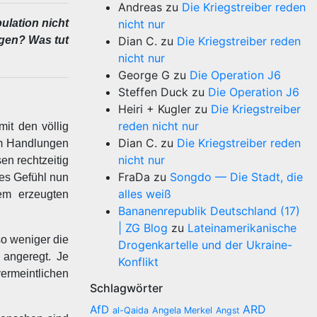
Andreas
zu
Die Kriegstreiber reden
ulation nicht
nicht nur
egen? Was tut
Dian C.
zu
Die Kriegstreiber reden
nicht nur
George G
zu
Die Operation J6
Steffen Duck
zu
Die Operation J6
Heiri + Kugler
zu
Die Kriegstreiber
reden nicht nur
it den völlig
Dian C.
zu
Die Kriegstreiber reden
um Handlungen
nicht nur
en rechtzeitig
FraDa
zu
Songdo — Die Stadt, die
ses Gefühl nun
alles weiß
em erzeugten
Bananenrepublik Deutschland (17)
| ZG Blog
zu
Lateinamerikanische
o weniger die
Drogenkartelle und der Ukraine-
 angeregt. Je
Konflikt
vermeintlichen
Schlagwörter
AfD
ARD
al-Qaida
Angela Merkel
Angst