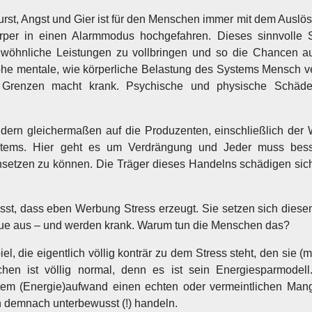
rst, Angst und Gier ist für den Menschen immer mit dem Auslös
per in einen Alarmmodus hochgefahren. Dieses sinnvolle 
ewöhnliche Leistungen zu vollbringen und so die Chancen a
 hohe mentale, wie körperliche Belastung des Systems Mensch 
 Grenzen macht krank. Psychische und physische Schäd
ndern gleichermaßen auf die Produzenten, einschließlich der
tems. Hier geht es um Verdrängung und Jeder muss besser
rchsetzen zu können. Die Träger dieses Handelns schädigen sic
sst, dass eben Werbung Stress erzeugt. Sie setzen sich diese
eue aus – und werden krank. Warum tun die Menschen das?
die eigentlich völlig konträr zu dem Stress steht, den sie (mi
en ist völlig normal, denn es ist sein Energiesparmodel
stem (Energie)aufwand einen echten oder vermeintlichen Mang
 demnach unterbewusst (!) handeln.