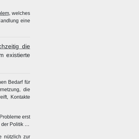
blem
, welches
Handlung eine
ichzeitig die
 existierte
nen Bedarf für
netzung, die
ift, Kontakte
 Probleme erst
 der Politik …
e nützlich zur