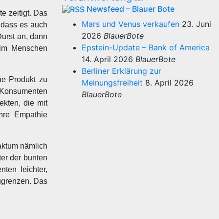
Newsfeed – Blauer Bote
e zeitigt. Das
Mars und Venus verkaufen
23. Juni
, dass es auch
2026
BlauerBote
urst an, dann
Epstein-Update – Bank of America
, im Menschen
14. April 2026
BlauerBote
Berliner Erklärung zur
ne Produkt zu
Meinungsfreiheit
8. April 2026
n Konsumenten
BlauerBote
ekten, die mit
ihre Empathie
aktum nämlich
ter der bunten
ten leichter,
ugrenzen. Das