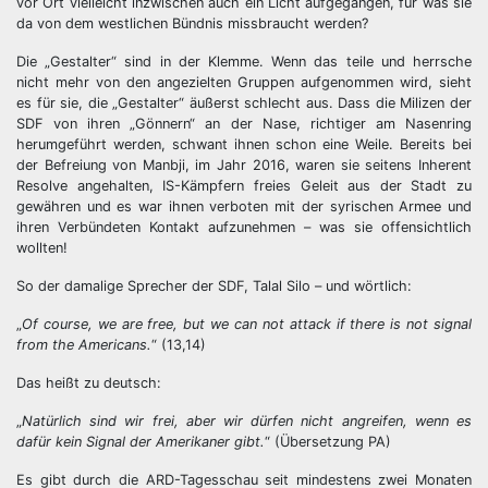
vor Ort vielleicht inzwischen auch ein Licht aufgegangen, für was sie
da von dem westlichen Bündnis missbraucht werden?
Die „Gestalter“ sind in der Klemme. Wenn das teile und herrsche
nicht mehr von den angezielten Gruppen aufgenommen wird, sieht
es für sie, die „Gestalter“ äußerst schlecht aus. Dass die Milizen der
SDF von ihren „Gönnern“ an der Nase, richtiger am Nasenring
herumgeführt werden, schwant ihnen schon eine Weile. Bereits bei
der Befreiung von Manbji, im Jahr 2016, waren sie seitens Inherent
Resolve angehalten, IS-Kämpfern freies Geleit aus der Stadt zu
gewähren und es war ihnen verboten mit der syrischen Armee und
ihren Verbündeten Kontakt aufzunehmen – was sie offensichtlich
wollten!
So der damalige Sprecher der SDF, Talal Silo – und wörtlich:
„
Of course, we are free, but we can not attack if there is not signal
from the Americans.
“ (13,14)
Das heißt zu deutsch:
„
Natürlich sind wir frei, aber wir dürfen nicht angreifen, wenn es
dafür kein Signal der Amerikaner gibt.
“ (Übersetzung PA)
Es gibt durch die ARD-Tagesschau seit mindestens zwei Monaten