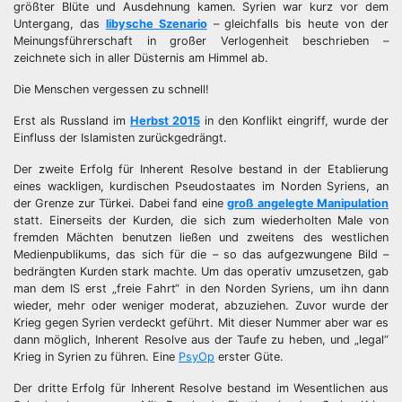
größter Blüte und Ausdehnung kamen. Syrien war kurz vor dem
Untergang, das
libysche Szenario
– gleichfalls bis heute von der
Meinungsführerschaft in großer Verlogenheit beschrieben –
zeichnete sich in aller Düsternis am Himmel ab.
Die Menschen vergessen zu schnell!
Erst als Russland im
Herbst 2015
in den Konflikt eingriff, wurde der
Einfluss der Islamisten zurückgedrängt.
Der zweite Erfolg für Inherent Resolve bestand in der Etablierung
eines wackligen, kurdischen Pseudostaates im Norden Syriens, an
der Grenze zur Türkei. Dabei fand eine
groß angelegte Manipulation
statt. Einerseits der Kurden, die sich zum wiederholten Male von
fremden Mächten benutzen ließen und zweitens des westlichen
Medienpublikums, das sich für die – so das aufgezwungene Bild –
bedrängten Kurden stark machte. Um das operativ umzusetzen, gab
man dem IS erst „freie Fahrt“ in den Norden Syriens, um ihn dann
wieder, mehr oder weniger moderat, abzuziehen. Zuvor wurde der
Krieg gegen Syrien verdeckt geführt. Mit dieser Nummer aber war es
dann möglich, Inherent Resolve aus der Taufe zu heben, und „legal“
Krieg in Syrien zu führen. Eine
PsyOp
erster Güte.
Der dritte Erfolg für Inherent Resolve bestand im Wesentlichen aus