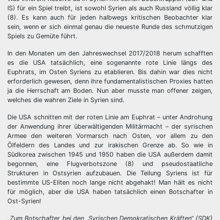
IS) für ein Spiel treibt, ist sowohl Syrien als auch Russland völlig klar
(8). Es kann auch für jeden halbwegs kritischen Beobachter klar
sein, wenn er sich einmal genau die neueste Runde des schmutzigen
Spiels zu Gemüte führt.
In den Monaten um den Jahreswechsel 2017/2018 herum schafften
es die USA tatsächlich, eine sogenannte rote Linie längs des
Euphrats, im Osten Syriens zu etablieren. Bis dahin war dies nicht
erforderlich gewesen, denn ihre fundamentalistischen Proxies hatten
ja die Herrschaft am Boden. Nun aber musste man offener zeigen,
welches die wahren Ziele in Syrien sind.
Die USA schnitten mit der roten Linie am Euphrat – unter Androhung
der Anwendung ihrer überwältigenden Militärmacht – der syrischen
Armee den weiteren Vormarsch nach Osten, vor allem zu den
Ölfeldern des Landes und zur irakischen Grenze ab. So wie in
Südkorea zwischen 1945 und 1950 haben die USA außerdem damit
begonnen, eine Flugverbotszone (8) und pseudostaatliche
Strukturen in Ostsyrien aufzubauen. Die Teilung Syriens ist für
bestimmte US-Eliten noch lange nicht abgehakt! Man hält es nicht
für möglich, aber die USA haben tatsächlich einen Botschafter in
Ost-Syrien!
„
Zum Botschafter bei den „Syrischen Demokratischen Kräften“ (SDK)