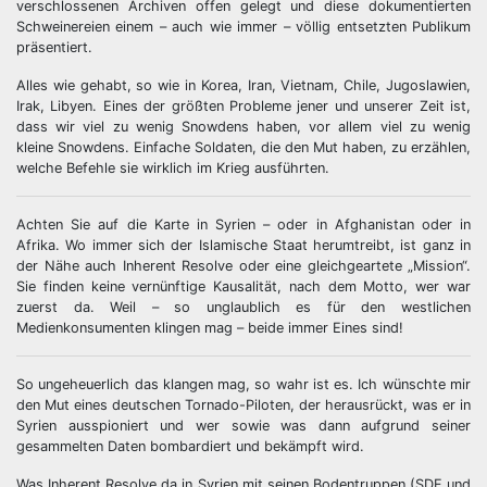
verschlossenen Archiven offen gelegt und diese dokumentierten
Schweinereien einem – auch wie immer – völlig entsetzten Publikum
präsentiert.
Alles wie gehabt, so wie in Korea, Iran, Vietnam, Chile, Jugoslawien,
Irak, Libyen. Eines der größten Probleme jener und unserer Zeit ist,
dass wir viel zu wenig Snowdens haben, vor allem viel zu wenig
kleine Snowdens. Einfache Soldaten, die den Mut haben, zu erzählen,
welche Befehle sie wirklich im Krieg ausführten.
Achten Sie auf die Karte in Syrien – oder in Afghanistan oder in
Afrika. Wo immer sich der Islamische Staat herumtreibt, ist ganz in
der Nähe auch Inherent Resolve oder eine gleichgeartete „Mission“.
Sie finden keine vernünftige Kausalität, nach dem Motto, wer war
zuerst da. Weil – so unglaublich es für den westlichen
Medienkonsumenten klingen mag – beide immer Eines sind!
So ungeheuerlich das klangen mag, so wahr ist es. Ich wünschte mir
den Mut eines deutschen Tornado-Piloten, der herausrückt, was er in
Syrien ausspioniert und wer sowie was dann aufgrund seiner
gesammelten Daten bombardiert und bekämpft wird.
Was Inherent Resolve da in Syrien mit seinen Bodentruppen (SDF und