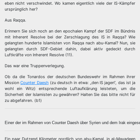
eben nicht verschwindet. Wo kamen eigentlich viele der IS-Kämpfer
ursprünglich her?
Aus Raqqa.
Erinnern Sie sich noch an den epochalen Kampf der SDF im Bündnis
mit Inherent Resolve bei der Zerschlagung des IS in Raqqa? Wie
gelangten hunderte Islamisten von Raqqa nach abu-Kamal? Nun, sie
gelangten durch SDF-Gebiet dahin, dabei aktiv gedeckt durch
Luftkräfte von Inherent Resolve (11).
Das war eine Truppenverlegung.
Ob da die Tonardos der deutschen Bundeswehr im Rahmen ihrer
Mission
Counter Daesh
(zu deutsch in etwa: „den IS jagen“, das ist ja
wohl ein Witz) entsprechende Luftaufklärung leisteten, um die
Sicherheit der Islamisten zu gewähren? Halten Sie das bitte nicht für
zu abgefahren. (b1)
Einer der im Rahmen von Counter Daesh über Syrien und dem Irak einges
Ein paar Dutzend Kilometer nordlich von abu-Kamal, in al-Mayadeen