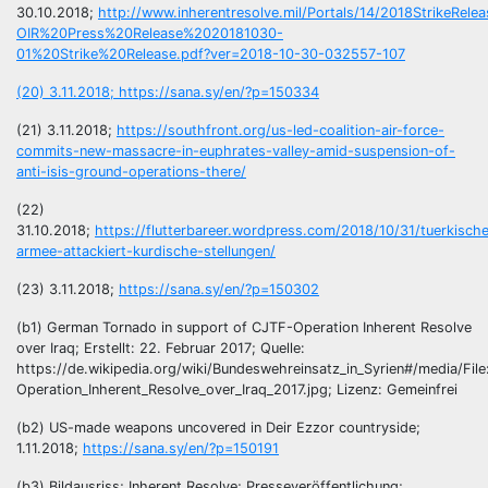
30.10.2018;
http://www.inherentresolve.mil/Portals/14/2018StrikeRel
OIR%20Press%20Release%2020181030-
01%20Strike%20Release.pdf?ver=2018-10-30-032557-107
(20) 3.11.2018;
https://sana.sy/en/?p=150334
(21) 3.11.2018;
https://southfront.org/us-led-coalition-air-force-
commits-new-massacre-in-euphrates-valley-amid-suspension-of-
anti-isis-ground-operations-there/
(22)
31.10.2018;
https://flutterbareer.wordpress.com/2018/10/31/tuerkisch
armee-attackiert-kurdische-stellungen/
(23) 3.11.2018;
https://sana.sy/en/?p=150302
(b1) German Tornado in support of CJTF-Operation Inherent Resolve
over Iraq; Erstellt: 22. Februar 2017; Quelle:
https://de.wikipedia.org/wiki/Bundeswehreinsatz_in_Syrien#/media/F
Operation_Inherent_Resolve_over_Iraq_2017.jpg; Lizenz: Gemeinfrei
(b2) US-made weapons uncovered in Deir Ezzor countryside;
1.11.2018;
https://sana.sy/en/?p=150191
(b3) Bildausriss; Inherent Resolve; Presseveröffentlichung;