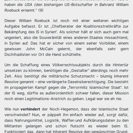
haben die USA (den bisherigen US-Botschafter in Bahrain) William
Roebuck ernannt.
“ (9)
Dieser William Roebuck ist noch mit einer weiteren wichtigen
Aufgabe befasst. Er ist „Chefberater der Koalitionsstreitkräfte zur
Bekämpfung des IS in Syrien“. Als solcher hält er sich auch gern mal
ungeniert, also die Souveränität eines anderen Staates missachtend,
in Syrien auf. Das hat er sicher von einem seiner Vorbilder, einem
gewissen John McCain gelernt, der ebenfalls sehr gern
Dschihadisten vor Ort die Hand schüttelte.
Um die Schaffung eines Völkerrechtssubjekts durch die Hintertür
umsetzen zu können, benötigen die „Gestalter“ allerdings noch mehr
Zeit. Also benötigt die militärische Schutzmacht – blumig
Inherent
Resolve
genannt – eine verlängerte Daseinsberechtigung. Die besteht
im propagierten Kampf gegen die „Terrormiliz Islamischer Staat“. Ist
der IS weg, dürfte es außerordentlich schwer fallen, dieser Mission
noch einen Legitimations-Anstrich zu geben. Legal war sie eh nie.
Wie nun
verhindert
der Noch-Hegemon, dass der Islamische Staat
verschwindet? Nun, er päppelt ihn einfach wieder auf, sorgt dafür,
dass Nahrungsmittel, Logistik, Waffen und Aufklärungsdaten zu den
Militanten gelangen und schon flutscht es wieder beim IS.
Funktioniert das, dann hat Inherent Resolve den gewünschten Grund,