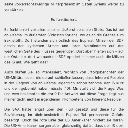
seine völkerrechtswidrige Militärpräsenz im Osten Syriens weiter zu
verstärken.
Es funktioniert.
Es funktioniert vor allem an einer äußerst sensiblen Stelle. Das ist bei
abu-Kamal im äußersten Südosten Syriens, wo es an die Grenze zum
Irak stößt. Dort standen sich östlich des Euphrat Milizen der SDF
denen der syrischen Armee und ihren Verbündeten auf der
westlichen Seite des Flusses gegenüber. Dort aber hielten sich – auf
der Ostseite, dort wo auch die SDF operiert – immer auch die Milizen
des IS auf. Wie geht das?
Auch dürfen Sie, so interessiert, reichlich von Erfolgsberichten der
US-Militärs lesen, die darauf schließen lassen, dass Inherent Resolve
in der Gegend von abu-Kamal eigentlich schon zehnmal den IS kurz
und klein gebombt haben müsste (10). Mir stellt sich die Frage: Was
und wen bekämpfen die dort? Die Antwort auf diese Frage liegt aus
meiner Sicht
nicht
in irgendeiner Inkompetenz von Inherent Resolve.
Die SAA hätte längst über den Fluß gesetzt und diese für die
Bevölkerung im dichtbesiedelten Euphrat-Tal permanente Gefahr
beseitigt. Doch die rote Linie der US-Amerikaner hindert sie daran.
Die US-Amerikaner sorgen aber gleichzeitig dafür, dass der IS dort