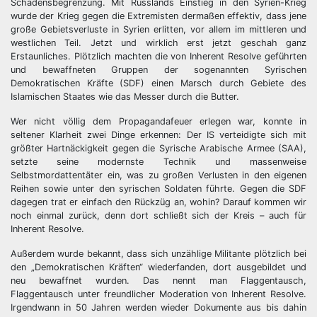
Schadensbegrenzung. Mit Russlands Einstieg in den Syrien-Krieg
wurde der Krieg gegen die Extremisten dermaßen effektiv, dass jene
große Gebietsverluste in Syrien erlitten, vor allem im mittleren und
westlichen Teil. Jetzt und wirklich erst jetzt geschah ganz
Erstaunliches. Plötzlich machten die von Inherent Resolve geführten
und bewaffneten Gruppen der sogenannten Syrischen
Demokratischen Kräfte (SDF) einen Marsch durch Gebiete des
Islamischen Staates wie das Messer durch die Butter.
Wer nicht völlig dem Propagandafeuer erlegen war, konnte in
seltener Klarheit zwei Dinge erkennen: Der IS verteidigte sich mit
größter Hartnäckigkeit gegen die Syrische Arabische Armee (SAA),
setzte seine modernste Technik und massenweise
Selbstmordattentäter ein, was zu großen Verlusten in den eigenen
Reihen sowie unter den syrischen Soldaten führte. Gegen die SDF
dagegen trat er einfach den Rückzüg an, wohin? Darauf kommen wir
noch einmal zurück, denn dort schließt sich der Kreis – auch für
Inherent Resolve.
Außerdem wurde bekannt, dass sich unzählige Militante plötzlich bei
den „Demokratischen Kräften“ wiederfanden, dort ausgebildet und
neu bewaffnet wurden. Das nennt man Flaggentausch,
Flaggentausch unter freundlicher Moderation von Inherent Resolve.
Irgendwann in 50 Jahren werden wieder Dokumente aus bis dahin