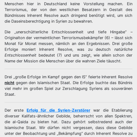
Menschen hier in Deutschland keine Vorstellung machen. Ein
Terrorismus, der von den westlichen Besatzern in Gestalt des
Bündnisses Inherent Resolve auch dringend benötigt wird, um sich
die Daseinsberechtigung in Syrien zu bewahren.
Die „unerschütterliche Entschlossenheit und tiefe Hingabe“ –
Originalton der vermeintlichen Terrorismusbekämpfer (6) – lässt sich
Monat für Monat messen, nämlich an den Ergebnissen. Drei große
Erfolge moniert Inherent Resolve, was zu deutsch
natürliche
Entschlossenheit
bedeutet (7) und uns zeigt, wie allein schon der
Name der Mission die Menschen über die wahren Ziele täuscht.
Drei „große Erfolge im Kampf gegen den IS“ feierte Inherent Resolve
nicht
gegen den Islamischen Staat. Die Erfolge buchte das Bündnis
viel mehr im großen Spiel zur Zerschlagung Syriens als souveränen
Staat.
Der erste
Erfolg für die Syrien-Zerstörer
war die Etablierung
diverser Kalifats-ähnlicher Gebilde, beherrscht von allen Spektren,
die al-Qaida zu bieten hat. Dazu gehört selbstredend auch der
Islamische Staat. Wir dürfen nicht vergessen, dass diese Gebilde
unter der Beobachtung und „Bekämpfung“ durch Inherent Resolve zu