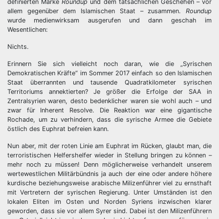
definierten Marke
Roundup
und dem tatsächlichen Geschehen – vor
allem gegenüber dem Islamischen Staat – zusammen.
Roundup
wurde medienwirksam ausgerufen und dann geschah im
Wesentlichen:
Nichts.
Erinnern Sie sich vielleicht noch daran, wie die „Syrischen
Demokratischen Kräfte“ im Sommer 2017 einfach so den Islamischen
Staat überrannten und tausende Quadratkilometer syrischen
Territoriums annektierten? Je größer die Erfolge der SAA in
Zentralsyrien waren, desto bedenklicher waren sie wohl auch – und
zwar für Inherent Resolve. Die Reaktion war eine gigantische
Rochade, um zu verhindern, dass die syrische Armee die Gebiete
östlich des Euphrat befreien kann.
Nun aber, mit der roten Linie am Euphrat im Rücken, glaubt man, die
terroristischen Helfershelfer wieder in Stellung bringen zu können –
mehr noch zu müssen! Denn möglicherweise verhandelt unserem
wertewestlichen Militärbündnis ja auch der eine oder andere höhere
kurdische beziehungsweise arabische Milizenführer viel zu ernsthaft
mit Vertretern der syrischen Regierung. Unter Umständen ist den
lokalen Eliten im Osten und Norden Syriens inzwischen klarer
geworden, dass sie vor allem Syrer sind. Dabei ist den Milizenführern