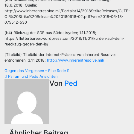
18.6.2018; Quelle:
http://www.inherentresolve.mil/Portals/14/2018StrikeReleases/CJTF-
OIR%20Strike%20Release%2020180618-02.pdf?ver=2018-06-18-
075512-530
(b4) Rückzug der SDF aus Südostsyrien; 1.11.2018;
https://flutterbareer.wordpress.com/2018/11/01/kurden-auf-dem-
rueckzug-gegen-den-is/
(Titelbild) Titelbild der Internet-Präsenz von Inherent Resolve;
entnommen: 3.11.2018;
http://www.inherentresolve.mil/
Beitragsnavigation
Gegen das Vergessen – Eine Rede
Psiram und Peds Ansichten
Von
Ped
Ähnlicher Beitrag