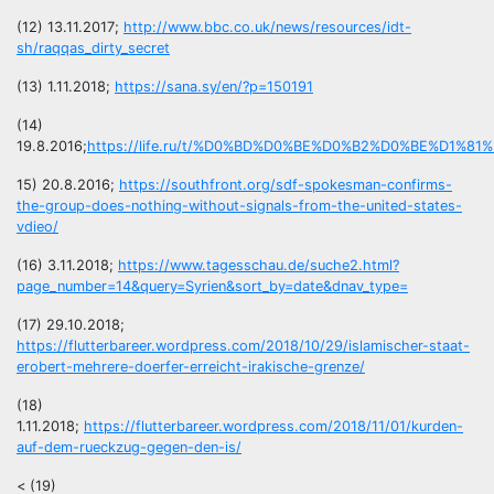
(12) 13.11.2017;
http://www.bbc.co.uk/news/resources/idt-
sh/raqqas_dirty_secret
(13) 1.11.2018;
https://sana.sy/en/?p=150191
(14)
19.8.2016;
https://life.ru/t/%D0%BD%D0%BE%D0%B2%D0%BE%D1%81%D1%8
15) 20.8.2016;
https://southfront.org/sdf-spokesman-confirms-
the-group-does-nothing-without-signals-from-the-united-states-
vdieo/
(16) 3.11.2018;
https://www.tagesschau.de/suche2.html?
page_number=14&query=Syrien&sort_by=date&dnav_type=
(17) 29.10.2018;
https://flutterbareer.wordpress.com/2018/10/29/islamischer-staat-
erobert-mehrere-doerfer-erreicht-irakische-grenze/
(18)
1.11.2018;
https://flutterbareer.wordpress.com/2018/11/01/kurden-
auf-dem-rueckzug-gegen-den-is/
< (19)