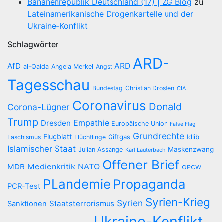
Bananenrepublik Deutschland (17) | ZG Blog
zu
Lateinamerikanische Drogenkartelle und der
Ukraine-Konflikt
Schlagwörter
ARD-
AfD
ARD
al-Qaida
Angela Merkel
Angst
Tagesschau
Bundestag
Christian Drosten
CIA
Coronavirus
Donald
Corona-Lügner
Trump
Empathie
Dresden
Europäische Union
False Flag
Grundrechte
Flugblatt
Giftgas
Idlib
Faschismus
Flüchtlinge
Islamischer Staat
Maskenzwang
Julian Assange
Karl Lauterbach
Offener Brief
Medienkritik
NATO
MDR
OPCW
PLandemie
Propaganda
PCR-Test
Syrien-Krieg
Syrien
Staatsterrorismus
Sanktionen
Ukraine-Konflikt