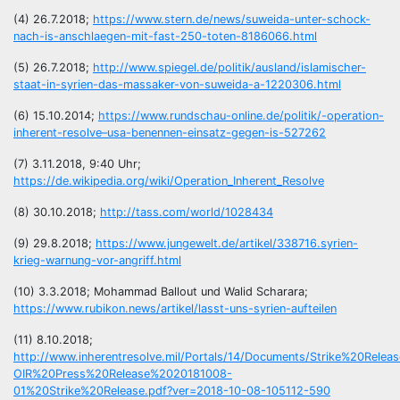
(4) 26.7.2018;
https://www.stern.de/news/suweida-unter-schock-
nach-is-anschlaegen-mit-fast-250-toten-8186066.html
(5) 26.7.2018;
http://www.spiegel.de/politik/ausland/islamischer-
staat-in-syrien-das-massaker-von-suweida-a-1220306.html
(6) 15.10.2014;
https://www.rundschau-online.de/politik/-operation-
inherent-resolve–usa-benennen-einsatz-gegen-is-527262
(7) 3.11.2018, 9:40 Uhr;
https://de.wikipedia.org/wiki/Operation_Inherent_Resolve
(8) 30.10.2018;
http://tass.com/world/1028434
(9) 29.8.2018;
https://www.jungewelt.de/artikel/338716.syrien-
krieg-warnung-vor-angriff.html
(10) 3.3.2018; Mohammad Ballout und Walid Scharara;
https://www.rubikon.news/artikel/lasst-uns-syrien-aufteilen
(11) 8.10.2018;
http://www.inherentresolve.mil/Portals/14/Documents/Strike%20Relea
OIR%20Press%20Release%2020181008-
01%20Strike%20Release.pdf?ver=2018-10-08-105112-590