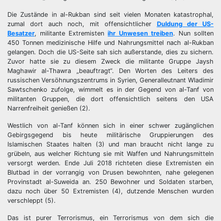
Die Zustände in al-Rukban sind seit vielen Monaten katastrophal,
zumal dort auch noch, mit offensichtlicher
Duldung der US-
Besatzer
, militante Extremisten
ihr Unwesen treiben
. Nun sollten
450 Tonnen medizinische Hilfe und Nahrungsmittel nach al-Rukban
gelangen. Doch die US-Seite sah sich außerstande, dies zu sichern.
Zuvor hatte sie zu diesem Zweck die militante Gruppe Jaysh
Maghawir al-Thawra „beauftragt“. Den Worten des Leiters des
russischen Versöhnungszentrums in Syrien, Generalleutnant Wladimir
Sawtschenko zufolge, wimmelt es in der Gegend von al-Tanf von
militanten Gruppen, die dort offensichtlich seitens den USA
Narrenfreiheit genießen (2).
Westlich von al-Tanf können sich in einer schwer zugänglichen
Gebirgsgegend bis heute militärische Gruppierungen des
Islamischen Staates halten (3) und man braucht nicht lange zu
grübeln, aus welcher Richtung sie mit Waffen und Nahrungsmitteln
versorgt werden. Ende Juli 2018 richteten diese Extremisten ein
Blutbad in der vorrangig von Drusen bewohnten, nahe gelegenen
Provinstadt al-Suweida an. 250 Bewohner und Soldaten starben,
dazu noch über 50 Extremisten (4), dutzende Menschen wurden
verschleppt (5).
Das ist purer Terrorismus, ein Terrorismus von dem sich die