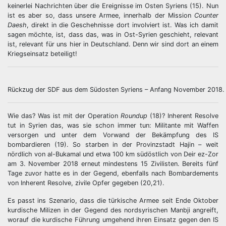
keinerlei Nachrichten über die Ereignisse im Osten Syriens (15). Nun
ist es aber so, dass unsere Armee, innerhalb der Mission
Counter
Daesh
, direkt in die Geschehnisse dort involviert ist. Was ich damit
sagen möchte, ist, dass das, was in Ost-Syrien geschieht, relevant
ist, relevant für uns hier in Deutschland. Denn wir sind dort an einem
Kriegseinsatz beteiligt!
Rückzug der SDF aus dem Südosten Syriens – Anfang November 2018.
Wie das? Was ist mit der Operation
Roundup
(18)? Inherent Resolve
tut in Syrien das, was sie schon immer tun: Militante mit Waffen
versorgen und unter dem Vorwand der Bekämpfung des IS
bombardieren (19). So starben in der Provinzstadt Hajin – weit
nördlich von al-Bukamal und etwa 100 km südöstlich von Deir ez-Zor
am 3. November 2018 erneut mindestens 15 Zivilisten. Bereits fünf
Tage zuvor hatte es in der Gegend, ebenfalls nach Bombardements
von Inherent Resolve, zivile Opfer gegeben (20,21).
Es passt ins Szenario, dass die türkische Armee seit Ende Oktober
kurdische Milizen in der Gegend des nordsyrischen Manbji angreift,
worauf die kurdische Führung umgehend ihren Einsatz gegen den IS