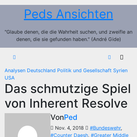
Zum
Peds Ansichten
Inhalt
springen
"Glaube denen, die die Wahrheit suchen, und zweifle an
denen, die sie gefunden haben." (André Gide)
Analysen
Deutschland
Politik und Gesellschaft
Syrien
USA
Das schmutzige Spiel
von Inherent Resolve
Von
Ped
Nov. 4, 2018
#Bundeswehr
,
#Counter Daesh
,
#Greater Middle