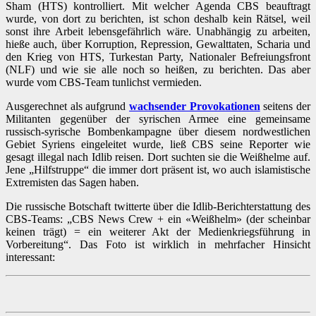
Sham (HTS) kontrolliert. Mit welcher Agenda CBS beauftragt
wurde, von dort zu berichten, ist schon deshalb kein Rätsel, weil
sonst ihre Arbeit lebensgefährlich wäre. Unabhängig zu arbeiten,
hieße auch, über Korruption, Repression, Gewalttaten, Scharia und
den Krieg von HTS, Turkestan Party, Nationaler Befreiungsfront
(NLF) und wie sie alle noch so heißen, zu berichten. Das aber
wurde vom CBS-Team tunlichst vermieden.
Ausgerechnet als aufgrund
wachsender Provokationen
seitens der
Militanten gegenüber der syrischen Armee eine gemeinsame
russisch-syrische Bombenkampagne über diesem nordwestlichen
Gebiet Syriens eingeleitet wurde, ließ CBS seine Reporter wie
gesagt illegal nach Idlib reisen. Dort suchten sie die Weißhelme auf.
Jene „Hilfstruppe“ die immer dort präsent ist, wo auch islamistische
Extremisten das Sagen haben.
Die russische Botschaft twitterte über die Idlib-Berichterstattung des
CBS-Teams: „CBS News Crew + ein «Weißhelm» (der scheinbar
keinen trägt) = ein weiterer Akt der Medienkriegsführung in
Vorbereitung“. Das Foto ist wirklich in mehrfacher Hinsicht
interessant: