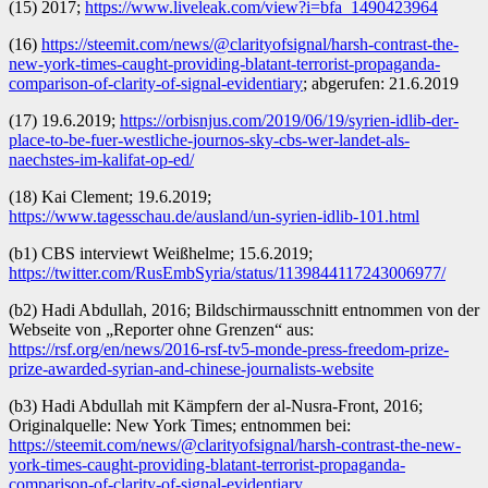
(15) 2017;
https://www.liveleak.com/view?i=bfa_1490423964
(16)
https://steemit.com/news/@clarityofsignal/harsh-contrast-the-
new-york-times-caught-providing-blatant-terrorist-propaganda-
comparison-of-clarity-of-signal-evidentiary
; abgerufen: 21.6.2019
(17) 19.6.2019;
https://orbisnjus.com/2019/06/19/syrien-idlib-der-
place-to-be-fuer-westliche-journos-sky-cbs-wer-landet-als-
naechstes-im-kalifat-op-ed/
(18) Kai Clement; 19.6.2019;
https://www.tagesschau.de/ausland/un-syrien-idlib-101.html
(b1) CBS interviewt Weißhelme; 15.6.2019;
https://twitter.com/RusEmbSyria/status/1139844117243006977/
(b2) Hadi Abdullah, 2016; Bildschirmausschnitt entnommen von der
Webseite von „Reporter ohne Grenzen“ aus:
https://rsf.org/en/news/2016-rsf-tv5-monde-press-freedom-prize-
prize-awarded-syrian-and-chinese-journalists-website
(b3) Hadi Abdullah mit Kämpfern der al-Nusra-Front, 2016;
Originalquelle: New York Times; entnommen bei:
https://steemit.com/news/@clarityofsignal/harsh-contrast-the-new-
york-times-caught-providing-blatant-terrorist-propaganda-
comparison-of-clarity-of-signal-evidentiary