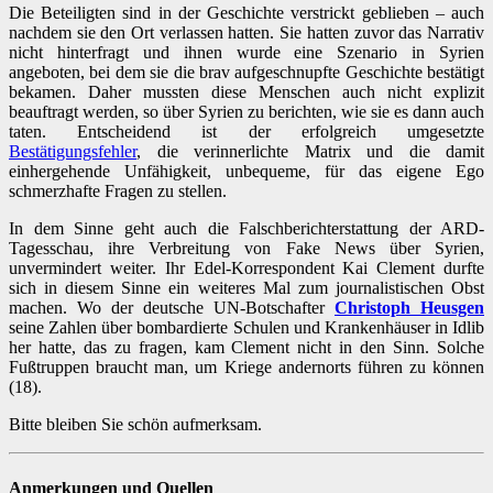
Die Beteiligten sind in der Geschichte verstrickt geblieben – auch
nachdem sie den Ort verlassen hatten. Sie hatten zuvor das Narrativ
nicht hinterfragt und ihnen wurde eine Szenario in Syrien
angeboten, bei dem sie die brav aufgeschnupfte Geschichte bestätigt
bekamen. Daher mussten diese Menschen auch nicht explizit
beauftragt werden, so über Syrien zu berichten, wie sie es dann auch
taten. Entscheidend ist der erfolgreich umgesetzte
Bestätigungsfehler
, die verinnerlichte Matrix und die damit
einhergehende Unfähigkeit, unbequeme, für das eigene Ego
schmerzhafte Fragen zu stellen.
In dem Sinne geht auch die Falschberichterstattung der ARD-
Tagesschau, ihre Verbreitung von Fake News über Syrien,
unvermindert weiter. Ihr Edel-Korrespondent Kai Clement durfte
sich in diesem Sinne ein weiteres Mal zum journalistischen Obst
machen. Wo der deutsche UN-Botschafter
Christoph Heusgen
seine Zahlen über bombardierte Schulen und Krankenhäuser in Idlib
her hatte, das zu fragen, kam Clement nicht in den Sinn. Solche
Fußtruppen braucht man, um Kriege andernorts führen zu können
(18).
Bitte bleiben Sie schön aufmerksam.
Anmerkungen und Quellen