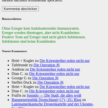
meinen nächsten Kommentar speichern.
Binsenweisheiten
Ohne Erreger kein funktionierendes Immunsystem.
Erreger werden übertragen, aber nicht Krankheiten.
Positive Tests auf Erreger sind nicht gleich Infektionen.
Infektionen sind keine Krankheiten.
Neueste Kommentare
Heiri + Kugler
zu
Die Kriegstreiber reden nicht nur
Tafelrunde
zu
Die Operation J6
Andreas
zu
Die Kriegstreiber reden nicht nur
Dian C.
zu
Die Kriegstreiber reden nicht nur
George G
zu
Die Operation J6
Steffen Duck
zu
Die Operation J6
Heiri + Kugler
zu
Die Kriegstreiber reden nicht nur
Dian C.
zu
Die Kriegstreiber reden nicht nur
FraDa
zu
Songdo — Die Stadt, die alles weiß
Bananenrepublik Deutschland (17) | ZG Blog
zu
Lateinamerikanische Drogenkartelle und der Ukraine-