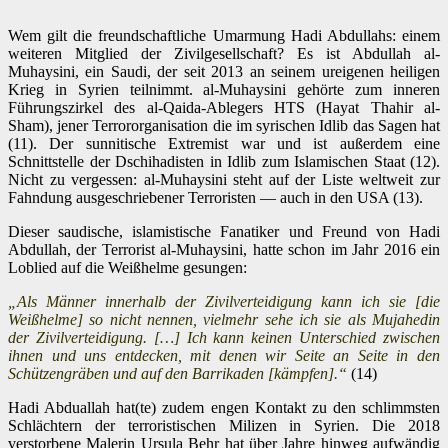
Wem gilt die freundschaftliche Umarmung Hadi Abdullahs: einem
weiteren Mitglied der Zivilgesellschaft? Es ist Abdullah al-
Muhaysini, ein Saudi, der seit 2013 an seinem ureigenen heiligen
Krieg in Syrien teilnimmt. al-Muhaysini gehörte zum inneren
Führungszirkel des al-Qaida-Ablegers HTS (Hayat Thahir al-
Sham), jener Terrororganisation die im syrischen Idlib das Sagen hat
(11). Der sunnitische Extremist war und ist außerdem eine
Schnittstelle der Dschihadisten in Idlib zum Islamischen Staat (12).
Nicht zu vergessen: al-Muhaysini steht auf der Liste weltweit zur
Fahndung ausgeschriebener Terroristen — auch in den USA (13).
Dieser saudische, islamistische Fanatiker und Freund von Hadi
Abdullah, der Terrorist al-Muhaysini, hatte schon im Jahr 2016 ein
Loblied auf die Weißhelme gesungen:
„Als Männer innerhalb der Zivilverteidigung kann ich sie [die
Weißhelme] so nicht nennen, vielmehr sehe ich sie als Mujahedin
der Zivilverteidigung. […] Ich kann keinen Unterschied zwischen
ihnen und uns entdecken, mit denen wir Seite an Seite in den
Schützengräben und auf den Barrikaden [kämpfen].“
(14)
Hadi Abduallah hat(te) zudem engen Kontakt zu den schlimmsten
Schlächtern der terroristischen Milizen in Syrien. Die 2018
verstorbene Malerin Ursula Behr hat über Jahre hinweg aufwändig