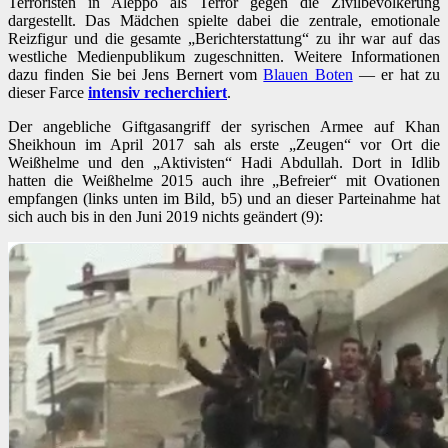
Terroristen in Aleppo als Terror gegen die Zivilbevölkerung
dargestellt. Das Mädchen spielte dabei die zentrale, emotionale
Reizfigur und die gesamte „Berichterstattung“ zu ihr war auf das
westliche Medienpublikum zugeschnitten. Weitere Informationen
dazu finden Sie bei Jens Bernert vom
Blauen Boten
— er hat zu
dieser Farce
intensiv recherchiert
.
Der angebliche Giftgasangriff der syrischen Armee auf Khan
Sheikhoun im April 2017 sah als erste „Zeugen“ vor Ort die
Weißhelme und den „Aktivisten“ Hadi Abdullah. Dort in Idlib
hatten die Weißhelme 2015 auch ihre „Befreier“ mit Ovationen
empfangen (links unten im Bild, b5) und an dieser Parteinahme hat
sich auch bis in den Juni 2019 nichts geändert (9):