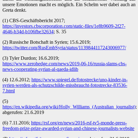
unsere Emotionen macht es möglich. Ein Schelm wer dabei auch an
Greta denkt.
(1) CBS-Geschäftsbericht 2017;
https://investors.cbscorporation.com/static-files/1e8b9609-2f27-
4646-b34d-b106fbe32634
; S. 35
(2) Russische Botschaft in Syrien; 15.6.2019;
https://twitter.com/RusEmbSyria/status/1139844117243006977/
(3) Tyler Durdon; 16.6.2019;
https://www.zerohedge.com/news/2019-06-16/russia-slams-cbs-
news-cooperating-syrian-al-qaeda-idlib
(4) 12.6.2012;
https://www.spiegel.de/fotostrecke/uno-kinder-in-
syrien-werden-als-schutzschilde-missbraucht-fotostrecke-83536-
7.html
(5)
https://en.wikipedia.org/wiki/Holly_Williams_(Australian_journalist)
;
abgerufen: 21.6.2019
(6) 7.11.2016;
https://rsf.org/en/news/2016-rsf-tv5-monde-press-
freedom-prize-prize-awarded-syrian-and-chinese-journalists-website