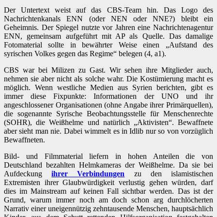
Der Untertext weist auf das CBS-Team hin. Das Logo des
Nachrichtenkanals ENN (oder NEN oder NNE?) bleibt ein
Geheimnis. Der Spiegel nutzte vor Jahren eine Nachrichtenagentur
ENN, gemeinsam aufgeführt mit AP als Quelle. Das damalige
Fotomaterial sollte in bewährter Weise einen „Aufstand des
syrischen Volkes gegen das Regime“ belegen (4, a1).
CBS war bei Milizen zu Gast. Wir sehen ihre Mitglieder auch,
nehmen sie aber nicht als solche wahr. Die Kostümierung macht es
möglich. Wenn westliche Medien aus Syrien berichten, gibt es
immer diese Fixpunkte: Informationen der UNO und ihr
angeschlossener Organisationen (ohne Angabe ihrer Primärquellen),
die sogenannte Syrische Beobachtungsstelle für Menschenrechte
(SOHR), die Weißhelme und natürlich „Aktivisten“. Bewaffnete
aber sieht man nie. Dabei wimmelt es in Idlib nur so von vorzüglich
Bewaffneten.
Bild- und Filmmaterial liefern in hohen Anteilen die von
Deutschland bezahlten Helmkameras der Weißhelme. Da sie bei
Aufdeckung
ihrer Verbindungen
zu den islamistischen
Extremisten ihrer Glaubwürdigkeit verlustig gehen würden, darf
dies im Mainstream auf keinen Fall sichtbar werden. Das ist der
Grund, warum immer noch am doch schon arg durchlöcherten
Narrativ einer uneigennützig zehntausende Menschen, hauptsächlich