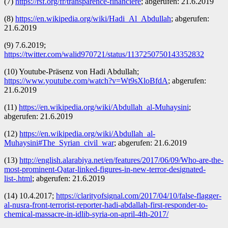
(7)
https://rsf.org/fr/transparence-financiere
; abgerufen: 21.6.2019
(8)
https://en.wikipedia.org/wiki/Hadi_Al_Abdullah
; abgerufen:
21.6.2019
(9) 7.6.2019;
https://twitter.com/walid970721/status/1137250750143352832
(10) Youtube-Präsenz von Hadi Abdullah;
https://www.youtube.com/watch?v=Wt9sXloBfdA
; abgerufen:
21.6.2019
(11)
https://en.wikipedia.org/wiki/Abdullah_al-Muhaysini
;
abgerufen: 21.6.2019
(12)
https://en.wikipedia.org/wiki/Abdullah_al-
Muhaysini#The_Syrian_civil_war
; abgerufen: 21.6.2019
(13)
http://english.alarabiya.net/en/features/2017/06/09/Who-are-the-
most-prominent-Qatar-linked-figures-in-new-terror-designated-
list-.html
; abgerufen: 21.6.2019
(14) 10.4.2017;
https://clarityofsignal.com/2017/04/10/false-flagger-
al-nusra-front-terrorist-reporter-hadi-abdallah-first-responder-to-
chemical-massacre-in-idlib-syria-on-april-4th-2017/