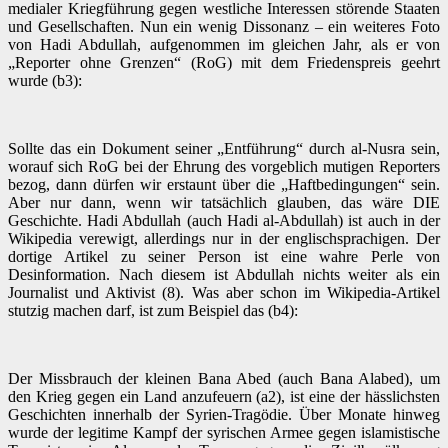
medialer Kriegführung gegen westliche Interessen störende Staaten
und Gesellschaften. Nun ein wenig Dissonanz – ein weiteres Foto
von Hadi Abdullah, aufgenommen im gleichen Jahr, als er von
„Reporter ohne Grenzen“ (RoG) mit dem Friedenspreis geehrt
wurde (b3):
Sollte das ein Dokument seiner „Entführung“ durch al-Nusra sein,
worauf sich RoG bei der Ehrung des vorgeblich mutigen Reporters
bezog, dann dürfen wir erstaunt über die „Haftbedingungen“ sein.
Aber nur dann, wenn wir tatsächlich glauben, das wäre DIE
Geschichte. Hadi Abdullah (auch Hadi al-Abdullah) ist auch in der
Wikipedia verewigt, allerdings nur in der englischsprachigen. Der
dortige Artikel zu seiner Person ist eine wahre Perle von
Desinformation. Nach diesem ist Abdullah nichts weiter als ein
Journalist und Aktivist (8). Was aber schon im Wikipedia-Artikel
stutzig machen darf, ist zum Beispiel das (b4):
Der Missbrauch der kleinen Bana Abed (auch Bana Alabed), um
den Krieg gegen ein Land anzufeuern (a2), ist eine der hässlichsten
Geschichten innerhalb der Syrien-Tragödie. Über Monate hinweg
wurde der legitime Kampf der syrischen Armee gegen islamistische