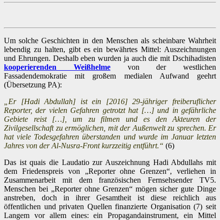
Um solche Geschichten in den Menschen als scheinbare Wahrheit
lebendig zu halten, gibt es ein bewährtes Mittel: Auszeichnungen
und Ehrungen. Deshalb eben wurden ja auch die mit Dschihadisten
kooperierenden Weißhelme
von der westlichen
Fassadendemokratie mit großem medialen Aufwand geehrt
(Übersetzung PA):
„Er [Hadi Abdullah] ist ein [2016] 29-jähriger freiberuflicher
Reporter, der vielen Gefahren getrotzt hat […] und in gefährliche
Gebiete reist […], um zu filmen und es den Akteuren der
Zivilgesellschaft zu ermöglichen, mit der Außenwelt zu sprechen. Er
hat viele Todesgefahren überstanden und wurde im Januar letzten
Jahres von der Al-Nusra-Front kurzzeitig entführt.“
(6)
Das ist quais die Laudatio zur Auszeichnung Hadi Abdullahs mit
dem Friedenspreis von „Reporter ohne Grenzen“, verliehen in
Zusammenarbeit mit dem französischen Fernsehsender TV5.
Menschen bei „Reporter ohne Grenzen“ mögen sicher gute Dinge
anstreben, doch in ihrer Gesamtheit ist diese reichlich aus
öffentlichen und privaten Quellen finanzierte Organisation (7) seit
Langem vor allem eines: ein Propagandainstrument, ein Mittel