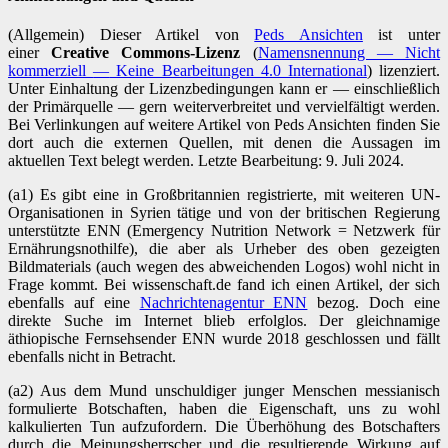
(Allgemein) Dieser Artikel von
Peds Ansichten
ist unter
einer
Creative Commons-Lizenz
(
Namensnennung — Nicht
kommerziell
—
Keine Bearbeitungen 4.0 International
) lizenziert.
Unter Einhaltung der Lizenzbedingungen kann er — einschließlich
der Primärquelle — gern weiterverbreitet und vervielfältigt werden.
Bei Verlinkungen auf weitere Artikel von Peds Ansichten finden Sie
dort auch die externen Quellen, mit denen die Aussagen im
aktuellen Text belegt werden. Letzte Bearbeitung: 9. Juli 2024.
(a1) Es gibt eine in Großbritannien registrierte, mit weiteren UN-
Organisationen in Syrien tätige und von der britischen Regierung
unterstützte ENN (Emergency Nutrition Network = Netzwerk für
Ernährungsnothilfe), die aber als Urheber des oben gezeigten
Bildmaterials (auch wegen des abweichenden Logos) wohl nicht in
Frage kommt. Bei wissenschaft.de fand ich einen Artikel, der sich
ebenfalls auf eine
Nachrichtenagentur ENN
bezog. Doch eine
direkte Suche im Internet blieb erfolglos. Der gleichnamige
äthiopische Fernsehsender ENN wurde 2018 geschlossen und fällt
ebenfalls nicht in Betracht.
(a2) Aus dem Mund unschuldiger junger Menschen messianisch
formulierte Botschaften, haben die Eigenschaft, uns zu wohl
kalkulierten Tun aufzufordern. Die Überhöhung des Botschafters
durch die Meinungsherrscher und die resultierende Wirkung auf