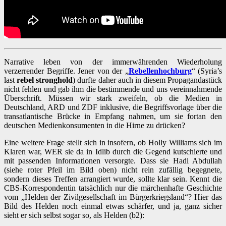
Narrative leben von der immerwährenden Wiederholung
verzerrender Begriffe. Jener von der „
Rebellenhochburg
“ (Syria’s
last
rebel stronghold
) durfte daher auch in diesem Propagandastück
nicht fehlen und gab ihm die bestimmende und uns vereinnahmende
Überschrift. Müssen wir stark zweifeln, ob die Medien in
Deutschland, ARD und ZDF inklusive, die Begriffsvorlage über die
transatlantische Brücke in Empfang nahmen, um sie fortan den
deutschen Medienkonsumenten in die Hirne zu drücken?
Eine weitere Frage stellt sich in insofern, ob Holly Williams sich im
Klaren war, WER sie da in Idlib durch die Gegend kutschierte und
mit passenden Informationen versorgte. Dass sie Hadi Abdullah
(siehe roter Pfeil im Bild oben) nicht rein zufällig begegnete,
sondern dieses Treffen arrangiert wurde, sollte klar sein. Kennt die
CBS-Korrespondentin tatsächlich nur die märchenhafte Geschichte
vom „Helden der Zivilgesellschaft im Bürgerkriegsland“? Hier das
Bild des Helden noch einmal etwas schärfer, und ja, ganz sicher
sieht er sich selbst sogar so, als Helden (b2):