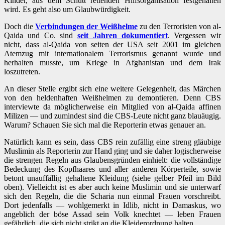
Kinder, aus dem Schutt rettenden Hilfsorganisation festgehalten
wird. Es geht also um Glaubwürdigkeit.
Doch die
Verbindungen der Weißhelme
zu den Terroristen von al-
Qaida und Co. sind
seit Jahren dokumentiert
. Vergessen wir
nicht, dass al-Qaida von seiten der USA seit 2001 im gleichen
Atemzug mit internationalem Terrorismus genannt wurde und
herhalten musste, um Kriege in Afghanistan und dem Irak
loszutreten.
An dieser Stelle ergibt sich eine weitere Gelegenheit, das Märchen
von den heldenhaften Weißhelmen zu demontieren. Denn CBS
interviewte da möglicherweise ein Mitglied von al-Qaida affinen
Milizen — und zumindest sind die CBS-Leute nicht ganz blauäugig.
Warum? Schauen Sie sich mal die Reporterin etwas genauer an.
Natürlich kann es sein, dass CBS rein zufällig eine streng gläubige
Muslimin als Reporterin zur Hand ging und sie daher logischerweise
die strengen Regeln aus Glaubensgründen einhielt: die vollständige
Bedeckung des Kopfhaares und aller anderen Körperteile, sowie
betont unauffällig gehaltene Kleidung (siehe gelber Pfeil im Bild
oben). Vielleicht ist es aber auch keine Muslimin und sie unterwarf
sich den Regeln, die die Scharia nun einmal Frauen vorschreibt.
Dort jedenfalls — wohlgemerkt in Idlib, nicht in Damaskus, wo
angeblich der böse Assad sein Volk knechtet — leben Frauen
gefährlich, die sich nicht strikt an die Kleiderordnung halten.