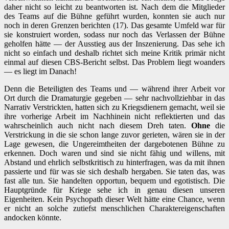
daher nicht so leicht zu beantworten ist. Nach dem die Mitglieder
des Teams auf die Bühne geführt wurden, konnten sie auch nur
noch in deren Grenzen berichten (17). Das gesamte Umfeld war für
sie konstruiert worden, sodass nur noch das Verlassen der Bühne
geholfen hätte — der Ausstieg aus der Inszenierung. Das sehe ich
nicht so einfach und deshalb richtet sich meine Kritik primär nicht
einmal auf diesen CBS-Bericht selbst. Das Problem liegt woanders
— es liegt im Danach!
Denn die Beteiligten des Teams und — während ihrer Arbeit vor
Ort durch die Dramaturgie gegeben — sehr nachvollziehbar in das
Narrativ Verstrickten, hatten sich zu Kriegsdienern gemacht, weil sie
ihre vorherige Arbeit im Nachhinein nicht reflektierten und das
wahrscheinlich auch nicht nach diesem Dreh taten.
Ohne
die
Verstrickung in die sie schon lange zuvor gerieten, wären sie in der
Lage gewesen, die Ungereimtheiten der dargebotenen Bühne zu
erkennen. Doch waren und sind sie nicht fähig und willens, mit
Abstand und ehrlich selbstkritisch zu hinterfragen, was da mit ihnen
passierte und für was sie sich deshalb hergaben. Sie taten das, was
fast alle tun. Sie handelten opportun, bequem und egotistisch. Die
Hauptgründe für Kriege sehe ich in genau diesen unseren
Eigenheiten. Kein Psychopath dieser Welt hätte eine Chance, wenn
er nicht an solche zutiefst menschlichen Charaktereigenschaften
andocken könnte.