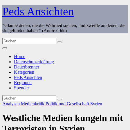
Zum
Peds Ansichten
Inhalt
springen
"Glaube denen, die die Wahrheit suchen, und zweifle an denen, die
sie gefunden haben." (André Gide)
Home
Datenschutzerklärung
Dauerbrenner
Kategorien
Peds Ansichten
Regionen
Spender
Analysen
Medienkritik
Politik und Gesellschaft
Syrien
Westliche Medien kungeln mit
Terroristen in Syrien