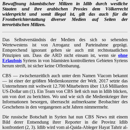
Bewaffnung islamistischer Milizen in Idlib durch westliche
Staaten und ihre arabischen Proxies dem Völkerrecht
widerspricht und somit illegal ist, gilt das auch für die
Frontberichterstattung diverser Medien auf Seiten der
terroristischen Milizen.
Das Selbstverständnis der Medien des sich so sehenden
Wertewestens ist von Arroganz und Parteinahme geprägt.
Entsprechend ignorant gehen sie auch mit rechtsstaatlichen
Prinzipien um. Dass die ARD nicht einsam ist, wenn sie
ohne
Erlaubnis
Syriens in von Islamisten kontrollierten Gebieten Syriens
herum streift, ist sicher keine Offenbarung.
CBS — zwischenzeitlich auch unter dem Namen Viacom bekannt
— ist einer der größten Medienkonzerne der Welt. 2017 setzte das
Unternehmen mit weltweit 12.700 Mitarbeitern über 13,6 Milliarden
US-Dollar um (1). Ein Team von CBS ließ sich nun in Idlib blicken,
um von dort zu berichten. Wo und wie sich die Medienkrieger ihre
Informationen besorgen, überrascht aufmerksame Beobachter des
Geschehens in den vergangenen acht Jahren nimmermehr.
Die russische Botschaft in Syrien hat nun CBS News mit einem
Bild derer Entsendung ihrer Reporter in die Provinz Idlib
konfrontiert (2, 3). Idlib wird vom al-Qaida-Ableger Hayat Tahrir al-