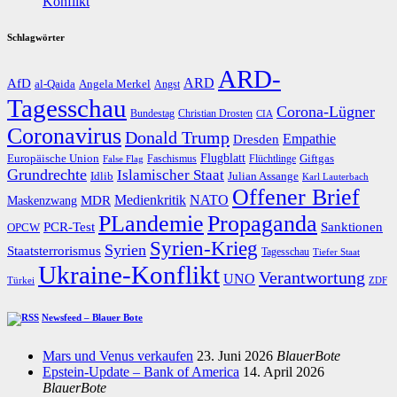
Konflikt
Schlagwörter
ARD-
AfD
ARD
al-Qaida
Angela Merkel
Angst
Tagesschau
Corona-Lügner
Bundestag
Christian Drosten
CIA
Coronavirus
Donald Trump
Dresden
Empathie
Flugblatt
Giftgas
Europäische Union
Faschismus
Flüchtlinge
False Flag
Grundrechte
Islamischer Staat
Idlib
Julian Assange
Karl Lauterbach
Offener Brief
Medienkritik
MDR
NATO
Maskenzwang
PLandemie
Propaganda
PCR-Test
Sanktionen
OPCW
Syrien-Krieg
Syrien
Staatsterrorismus
Tagesschau
Tiefer Staat
Ukraine-Konflikt
Verantwortung
UNO
Türkei
ZDF
Newsfeed – Blauer Bote
Mars und Venus verkaufen
23. Juni 2026
BlauerBote
Epstein-Update – Bank of America
14. April 2026
BlauerBote