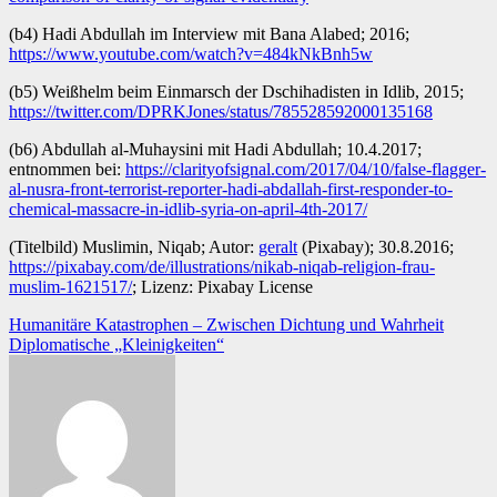
(b4) Hadi Abdullah im Interview mit Bana Alabed; 2016;
https://www.youtube.com/watch?v=484kNkBnh5w
(b5) Weißhelm beim Einmarsch der Dschihadisten in Idlib, 2015;
https://twitter.com/DPRKJones/status/785528592000135168
(b6) Abdullah al-Muhaysini mit Hadi Abdullah; 10.4.2017;
entnommen bei:
https://clarityofsignal.com/2017/04/10/false-flagger-
al-nusra-front-terrorist-reporter-hadi-abdallah-first-responder-to-
chemical-massacre-in-idlib-syria-on-april-4th-2017/
(Titelbild) Muslimin, Niqab; Autor:
geralt
(Pixabay); 30.8.2016;
https://pixabay.com/de/illustrations/nikab-niqab-religion-frau-
muslim-1621517/
; Lizenz: Pixabay License
Beitragsnavigation
Humanitäre Katastrophen – Zwischen Dichtung und Wahrheit
Diplomatische „Kleinigkeiten“