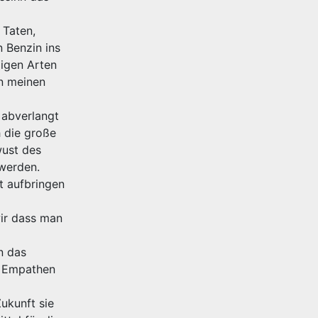
 Taten,
n Benzin ins
digen Arten
in meinen
 abverlangt
h die große
wust des
 werden.
t aufbringen
wir dass man
n das
n Empathen
ukunft sie