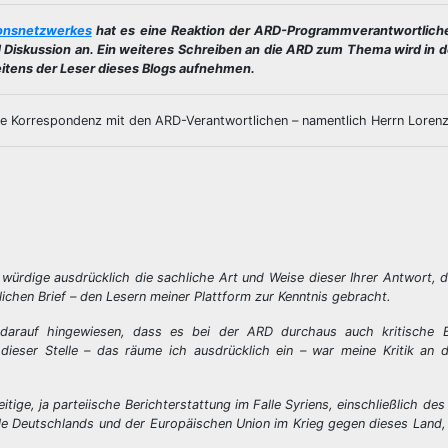
onsnetzwerkes
hat es eine Reaktion der ARD-Programmverantwortlich
d Diskussion an. Ein weiteres Schreiben an die ARD zum Thema wird i
itens der Leser dieses Blogs aufnehmen.
te Korrespondenz mit den ARD-Verantwortlichen – namentlich Herrn Lorenz
würdige ausdrücklich die sachliche Art und Weise dieser Ihrer Antwort,
lichen Brief – den Lesern meiner Plattform zur Kenntnis gebracht.
n darauf hingewiesen, dass es bei der ARD durchaus auch kritische 
ieser Stelle – das räume ich ausdrücklich ein – war meine Kritik an d
ige, ja parteiische Berichterstattung im Falle Syriens, einschließlich des
Rolle Deutschlands und der Europäischen Union im Krieg gegen dieses Land, 