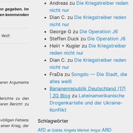
Andreas
zu
Die Kriegstreiber reden
en gegeben. Im
nicht nur
n den kommenden
Dian C.
zu
Die Kriegstreiber reden
nicht nur
George G
zu
Die Operation J6
 Wolf:
Steffen Duck
zu
Die Operation J6
Heiri + Kugler
zu
Die Kriegstreiber
reden nicht nur
Dian C.
zu
Die Kriegstreiber reden
nicht nur
FraDa
zu
Songdo — Die Stadt, die
alles weiß
 deren Argumente
Bananenrepublik Deutschland (17)
| ZG Blog
zu
Lateinamerikanische
Berichte zu den
Drogenkartelle und der Ukraine-
eren Bericht zu
Konflikt
 völligen Fehlens
Schlagwörter
einen Krieg, der
AfD
ARD
al-Qaida
Angela Merkel
Angst