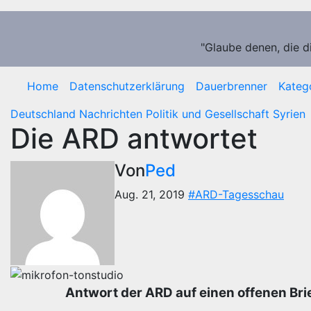
Zum
Inhalt
springen
"Glaube denen, die d
Home
Datenschutzerklärung
Dauerbrenner
Kateg
Deutschland
Nachrichten
Politik und Gesellschaft
Syrien
Die ARD antwortet
Von
Ped
Aug. 21, 2019
#ARD-Tagesschau
Antwort der ARD auf einen offenen Bri