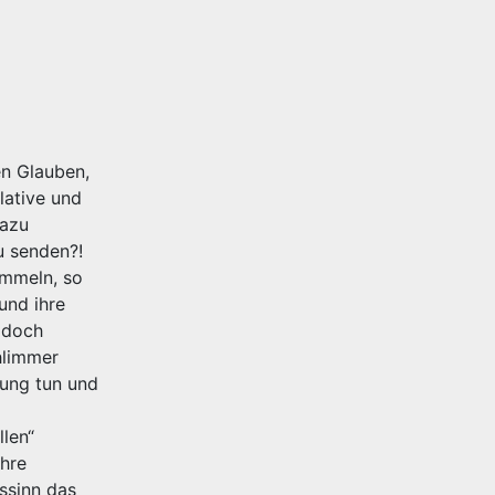
en Glauben,
lative und
dazu
u senden?!
ammeln, so
und ihre
 doch
chlimmer
gung tun und
len“
ihre
ssinn das