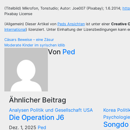
(Titelbild) Mikrofon, Tonstudio; Autor: Joe007 (Pixabay); 1.6.2014;
htt
Pixabay License
(Allgemein) Dieser Artikel von
Peds Ansichten
ist unter einer
Creative
International
) lizenziert. Unter Einhaltung der Lizenzbedingungen kann er
Beitragsnavigation
Cäsars Beweise – eine Zäsur
Moderate Kinder im syrischen Idlib
Von
Ped
Ähnlicher Beitrag
Analysen
Politik und Gesellschaft
USA
Korea
Polit
Die Operation J6
Psychologie
Songdo 
Dez. 1, 2025
Ped