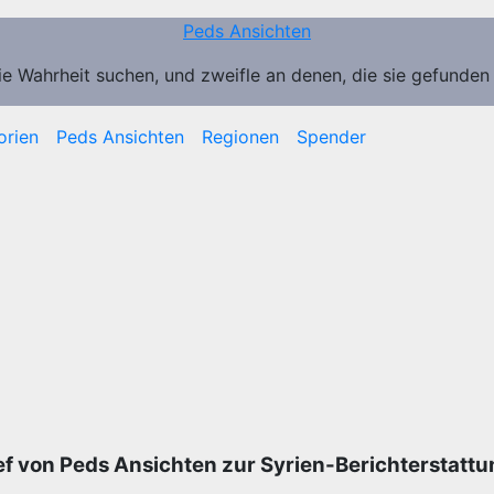
Peds Ansichten
ie Wahrheit suchen, und zweifle an denen, die sie gefunden
orien
Peds Ansichten
Regionen
Spender
ef von Peds Ansichten zur Syrien-Berichterstattu