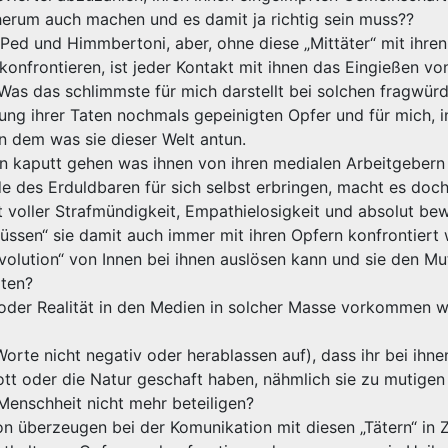
e herum auch machen und es damit ja richtig sein muss??
ed und Himmbertoni, aber, ohne diese „Mittäter“ mit ihren
onfrontieren, ist jeder Kontakt mit ihnen das Eingießen vo
 Was das schlimmste für mich darstellt bei solchen fragwür
sung ihrer Taten nochmals gepeinigten Opfer und für mich, 
an dem was sie dieser Welt antun.
n kaputt gehen was ihnen von ihren medialen Arbeitgebern
e des Erduldbaren für sich selbst erbringen, macht es doc
 voller Strafmündigkeit, Empathielosigkeit und absolut be
üssen“ sie damit auch immer mit ihren Opfern konfrontiert
volution“ von Innen bei ihnen auslösen kann und sie den Mu
lten?
t oder Realität in den Medien in solcher Masse vorkommen 
Worte nicht negativ oder herablassen auf), dass ihr bei ihne
ott oder die Natur geschaft haben, nähmlich sie zu mutige
enschheit nicht mehr beteiligen?
 überzeugen bei der Komunikation mit diesen „Tätern“ in Z