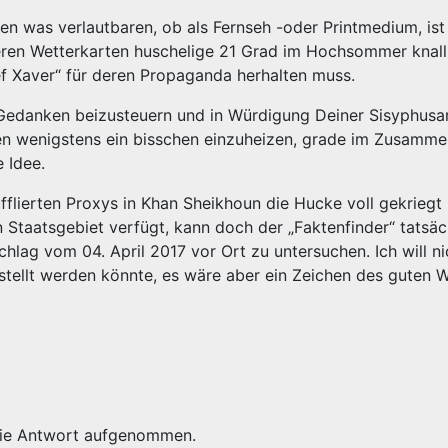
n was verlautbaren, ob als Fernseh -oder Printmedium, ist
eren Wetterkarten huschelige 21 Grad im Hochsommer knall
ief Xaver“ für deren Propaganda herhalten muss.
Gedanken beizusteuern und in Würdigung Deiner Sisyphusar
n wenigstens ein bisschen einzuheizen, grade im Zusamme
 Idee.
flierten Proxys in Khan Sheikhoun die Hucke voll gekriegt
 Staatsgebiet verfügt, kann doch der „Faktenfinder“ tatsäc
hlag vom 04. April 2017 vor Ort zu untersuchen. Ich will ni
tellt werden könnte, es wäre aber ein Zeichen des guten Wi
 die Antwort aufgenommen.