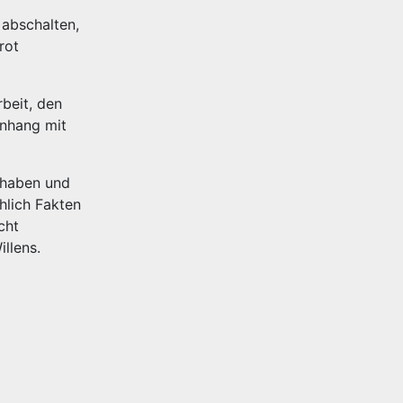
 abschalten,
rot
beit, den
nhang mit
 haben und
hlich Fakten
cht
llens.