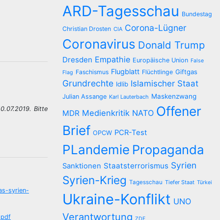
ARD-Tagesschau
Bundestag
Corona-Lügner
Christian Drosten
CIA
Coronavirus
Donald Trump
Empathie
Dresden
Europäische Union
False
Flugblatt
Giftgas
Faschismus
Flüchtlinge
Flag
Grundrechte
Islamischer Staat
Idlib
Maskenzwang
Julian Assange
Karl Lauterbach
Offener
10.07.2019.
Bitte
Medienkritik
NATO
MDR
Brief
PCR-Test
OPCW
PLandemie
Propaganda
Syrien
Staatsterrorismus
Sanktionen
Syrien-Krieg
Tagesschau
Tiefer Staat
Türkei
as-syrien-
Ukraine-Konflikt
UNO
Verantwortung
.pdf
ZDF