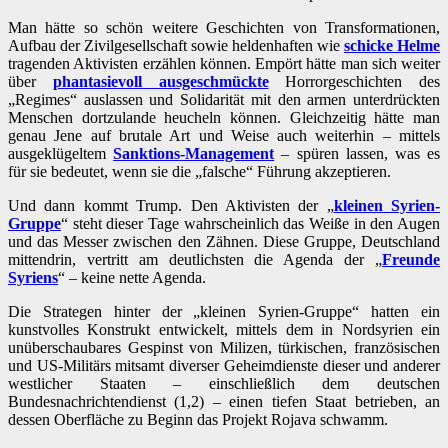
Man hätte so schön weitere Geschichten von Transformationen,
Aufbau der Zivilgesellschaft sowie heldenhaften wie
schicke Helme
tragenden Aktivisten erzählen können. Empört hätte man sich weiter
über
phantasievoll ausgeschmückte
Horrorgeschichten des
„Regimes“ auslassen und Solidarität mit den armen unterdrückten
Menschen dortzulande heucheln können. Gleichzeitig hätte man
genau Jene auf brutale Art und Weise auch weiterhin – mittels
ausgeklügeltem
Sanktions-Management
– spüren lassen, was es
für sie bedeutet, wenn sie die „falsche“ Führung akzeptieren.
Und dann kommt Trump. Den Aktivisten der „
kleinen Syrien-
Gruppe
“ steht dieser Tage wahrscheinlich das Weiße in den Augen
und das Messer zwischen den Zähnen. Diese Gruppe, Deutschland
mittendrin, vertritt am deutlichsten die Agenda der „
Freunde
Syriens
“ – keine nette Agenda.
Die Strategen hinter der „kleinen Syrien-Gruppe“ hatten ein
kunstvolles Konstrukt entwickelt, mittels dem in Nordsyrien ein
unüberschaubares Gespinst von Milizen, türkischen, französischen
und US-Militärs mitsamt diverser Geheimdienste dieser und anderer
westlicher Staaten – einschließlich dem deutschen
Bundesnachrichtendienst (1,2) – einen tiefen Staat betrieben, an
dessen Oberfläche zu Beginn das Projekt Rojava schwamm.