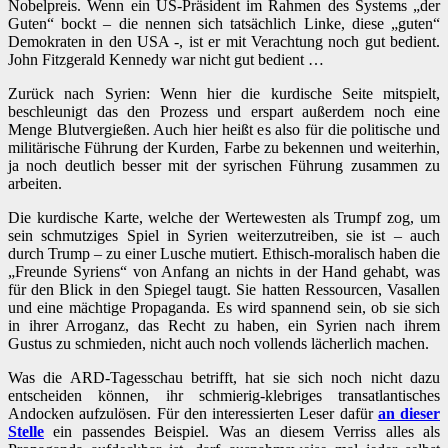
Nobelpreis. Wenn ein US-Präsident im Rahmen des Systems „der
Guten“ bockt – die nennen sich tatsächlich Linke, diese „guten“
Demokraten in den USA -, ist er mit Verachtung noch gut bedient.
John Fitzgerald Kennedy war nicht gut bedient …
Zurück nach Syrien: Wenn hier die kurdische Seite mitspielt,
beschleunigt das den Prozess und erspart außerdem noch eine
Menge Blutvergießen. Auch hier heißt es also für die politische und
militärische Führung der Kurden, Farbe zu bekennen und weiterhin,
ja noch deutlich besser mit der syrischen Führung zusammen zu
arbeiten.
Die kurdische Karte, welche der Wertewesten als Trumpf zog, um
sein schmutziges Spiel in Syrien weiterzutreiben, sie ist – auch
durch Trump – zu einer Lusche mutiert. Ethisch-moralisch haben die
„Freunde Syriens“ von Anfang an nichts in der Hand gehabt, was
für den Blick in den Spiegel taugt. Sie hatten Ressourcen, Vasallen
und eine mächtige Propaganda. Es wird spannend sein, ob sie sich
in ihrer Arroganz, das Recht zu haben, ein Syrien nach ihrem
Gustus zu schmieden, nicht auch noch vollends lächerlich machen.
Was die ARD-Tagesschau betrifft, hat sie sich noch nicht dazu
entscheiden können, ihr schmierig-klebriges transatlantisches
Andocken aufzulösen. Für den interessierten Leser dafür
an dieser
Stelle
ein passendes Beispiel. Was an diesem Verriss alles als