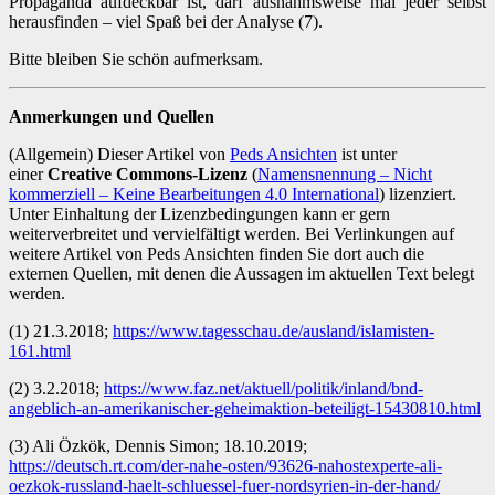
Propaganda aufdeckbar ist, darf ausnahmsweise mal jeder selbst
herausfinden – viel Spaß bei der Analyse (7).
Bitte bleiben Sie schön aufmerksam.
Anmerkungen und Quellen
(Allgemein) Dieser Artikel von
Peds Ansichten
ist unter
einer
Creative Commons-Lizenz
(
Namensnennung – Nicht
kommerziell – Keine Bearbeitungen 4.0 International
) lizenziert.
Unter Einhaltung der Lizenzbedingungen kann er gern
weiterverbreitet und vervielfältigt werden. Bei Verlinkungen auf
weitere Artikel von Peds Ansichten finden Sie dort auch die
externen Quellen, mit denen die Aussagen im aktuellen Text belegt
werden.
(1) 21.3.2018;
https://www.tagesschau.de/ausland/islamisten-
161.html
(2) 3.2.2018;
https://www.faz.net/aktuell/politik/inland/bnd-
angeblich-an-amerikanischer-geheimaktion-beteiligt-15430810.html
(3) Ali Özkök, Dennis Simon; 18.10.2019;
https://deutsch.rt.com/der-nahe-osten/93626-nahostexperte-ali-
oezkok-russland-haelt-schluessel-fuer-nordsyrien-in-der-hand/