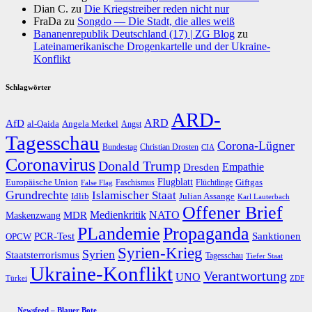
Dian C.
zu
Die Kriegstreiber reden nicht nur
FraDa
zu
Songdo — Die Stadt, die alles weiß
Bananenrepublik Deutschland (17) | ZG Blog
zu
Lateinamerikanische Drogenkartelle und der Ukraine-
Konflikt
Schlagwörter
ARD-
AfD
ARD
al-Qaida
Angela Merkel
Angst
Tagesschau
Corona-Lügner
Bundestag
Christian Drosten
CIA
Coronavirus
Donald Trump
Dresden
Empathie
Flugblatt
Giftgas
Europäische Union
Faschismus
Flüchtlinge
False Flag
Grundrechte
Islamischer Staat
Idlib
Julian Assange
Karl Lauterbach
Offener Brief
Medienkritik
MDR
NATO
Maskenzwang
PLandemie
Propaganda
PCR-Test
Sanktionen
OPCW
Syrien-Krieg
Syrien
Staatsterrorismus
Tagesschau
Tiefer Staat
Ukraine-Konflikt
Verantwortung
UNO
Türkei
ZDF
Newsfeed – Blauer Bote