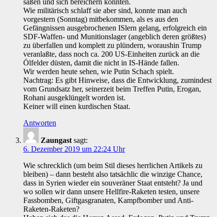
saßen und sich bereichern konnten.
Wie militärisch schlaff sie aber sind, konnte man auch
vorgestern (Sonntag) mitbekommen, als es aus den
Gefängnissen ausgebrochenen ISlern gelang, erfolgreich ein
SDF-Waffen- und Munitionslager (angeblich deren größtes)
zu überfallen und komplett zu plündern, woraushin Trump
veranlaßte, dass noch ca. 200 US-Einheiten zurück an die
Ölfelder düsten, damit die nicht in IS-Hände fallen.
Wir werden heute sehen, wie Putin Schach spielt.
Nachtrag: Es gibt Hinweise, dass die Entwicklung, zumindest
vom Grundsatz her, seinerzeit beim Treffen Putin, Erogan,
Rohani ausgeklüngelt worden ist.
Keiner will einen kurdischen Staat.
Antworten
Zaungast
sagt:
6. Dezember 2019 um 22:24 Uhr
Wie schrecklich (um beim Stil dieses herrlichen Artikels zu
bleiben) – dann besteht also tatsächlic die winzige Chance,
dass in Syrien wieder ein souveräner Staat entsteht? Ja und
wo sollen wir dann unsere Hellfire-Raketen testen, unsere
Fassbomben, Giftgasgranaten, Kampfbomber und Anti-
Raketen-Raketen?