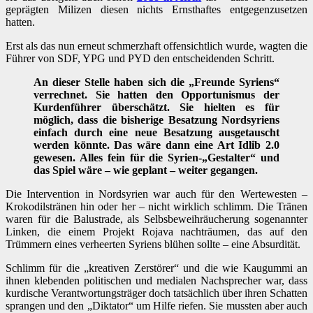
geprägten Milizen diesen nichts Ernsthaftes entgegenzusetzen
hatten.
Erst als das nun erneut schmerzhaft offensichtlich wurde, wagten die
Führer von SDF, YPG und PYD den entscheidenden Schritt.
An dieser Stelle haben sich die „Freunde Syriens“
verrechnet. Sie hatten den Opportunismus der
Kurdenführer überschätzt. Sie hielten es für
möglich, dass die bisherige Besatzung Nordsyriens
einfach durch eine neue Besatzung ausgetauscht
werden könnte. Das wäre dann eine Art Idlib 2.0
gewesen. Alles fein für die Syrien-„Gestalter“ und
das Spiel wäre – wie geplant – weiter gegangen.
Die Intervention in Nordsyrien war auch für den Wertewesten –
Krokodilstränen hin oder her – nicht wirklich schlimm. Die Tränen
waren für die Balustrade, als Selbsbeweihräucherung sogenannter
Linken, die einem Projekt Rojava nachträumen, das auf den
Trümmern eines verheerten Syriens blühen sollte – eine Absurdität.
Schlimm für die „kreativen Zerstörer“ und die wie Kaugummi an
ihnen klebenden politischen und medialen Nachsprecher war, dass
kurdische Verantwortungsträger doch tatsächlich über ihren Schatten
sprangen und den „Diktator“ um Hilfe riefen. Sie mussten aber auch