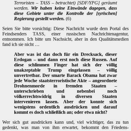
Terroristen – TASS – betrachtet) [SDF/YPG] geräumt
werden.
Wir haben keine Einwände dagegen, dass
diese Gebiete unter die Kontrolle der [syrischen]
Regierung gestellt werden.
(6)
Seien Sie bitte vorsichtig: Diese Nachricht wurde dem Portal des
Feindsenders TASS, einer russischen Nachrichtenagentur,
entnommen. Ich bitte um Nachsicht, aber in den Qualitätsmedien
fand ich sie nicht …
Aber was ist das doch für ein Drecksack, dieser
Erdogan – und dann erst noch diese Russen. Auf
diese schlimmen Finger hat sich der völlig
unakzeptable Trump eingelassen – völlig
unvertretbar. Der smarte Barack Obama hat zwar
jede Woche staatsterroristische Akte – angeordnete
Drohnenmorde in fremden Staaten –
unterschrieben und nebenbei noch
völkerrechtswidrig in diversen Staaten
intervenieren lassen. Aber der konnte sich
wenigstens ordentlich ausdrücken und darauf
kommt es doch schließlich an; oder etwa nicht?
Wer sich gut ausdrücken kann und, viel wichtiger, das zu tun
gedenkt, was man von ihm erwartet, bekommt den Friedens-