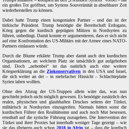
ein großes Tor geöffnet, um Syriens Souveränität in absehbarer Zeit
wiederherstellen zu können.
Dabei hatte Trump einen kongenialen Partner – und das ist der
türkische Präsident. Trump benötigte die Bereitschaft Erdogans,
Krieg gegen die kurdisch geprägten Milizen in Nordsyrien zu
führen, unbedingt. Damit konnte er argumentieren, dass er sich nicht
auf eine Konfrontation des US-Militärs mit der Armee eines NATO-
Partners einlassen würde.
Durch die Blume erklärte Trump aber damit auch den kurdischen
Organisationen, an welchem Platz sie tatsächlich gut aufgehoben
sind. Doch „nebenbei“ ist das natürlich auch eine weitere
Kriegserklärung an die
Ziokonservativen
in den USA und Israel,
die sich weiter an der – in mehrfacher Hinsicht – Schlachteplatte
Syrien laben wollten.
Ohne den Abzug der US-Truppen allein wäre das, was nun
geschieht jedoch nicht möglich gewesen. Es benötigte zusätzlich des
realen, physischen und glaubhaften Druckes seitens der Türkei,
militärisch in Nordsyrien einzugreifen. Niemals hätten sonst die
kurdischen Führer den Realitätssinn und auch noch Mut besessen,
ernsthaft auf die syrische Führung zuzugehen. Die Intervention der
Türkei und ihrer Proxies hat innerhalb weniger Tage gezeigt – wie
sie das übrigens auch schon
2018 in Afrin
tat – dass die kurdisch