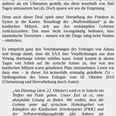
anderes als ein Ultimatum gestellt, das diese innerhalb von fünf
Tagen umzusetzen hat (4). Doch sparen wir uns die Empörung.
Denn auch dieser Deal spielt einer Herstellung des Friedens in
Syrien in die Karten. Beauftragt der „Waffenstillstand“ ja die
kurdischen Milizen, sich aus den umkämpften Gebieten
zurückzuziehen. Das muss nicht zwangsläufig bedeuten, dass
islamistische Terroristen – nennen wir die Dinge ruhig beim Namen
– einrücken.
Es entspricht ganz den Vereinbarungen des Vertrages von Adana
und besagt damit, dass die SAA ihre Verpflichtungen aus dem
Vertrag überhaupt wieder erfüllen kann. Somit kommt in diesen
Tagen viel Arbeit auf die syrische Armee zu, den von den
kurdischen Milizen warm gehaltenen Platz einzunehmen. Lesen wir
dazu eine – in dieser Art keinesfalls erstmalig geäußerte (5) –
Stellungnahme des bösen Erdogan vom 18. Oktober 2019
(Übersetzung und Hervorhebung durch Autor):
„
Am Dienstag [dem 22. Oktober] wird es in Sotschi ein
Treffen mit Putin geben. Unser Ziel ist es, eine
akzeptable Lösung zu finden. Wir wollen, dass die
Gebiete unter auf syrischem Hoheitsgebiet von
Kämpfern der Kurdischen Arbeiterpartei [PKK] und
der Selbstverteidigungskräfte (die Ankara als