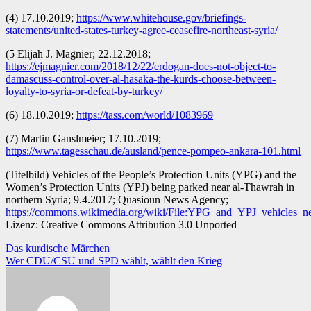
(4) 17.10.2019;
https://www.whitehouse.gov/briefings-
statements/united-states-turkey-agree-ceasefire-northeast-syria/
(5 Elijah J. Magnier; 22.12.2018;
https://ejmagnier.com/2018/12/22/erdogan-does-not-object-to-
damascuss-control-over-al-hasaka-the-kurds-choose-between-
loyalty-to-syria-or-defeat-by-turkey/
(6) 18.10.2019;
https://tass.com/world/1083969
(7) Martin Ganslmeier; 17.10.2019;
https://www.tagesschau.de/ausland/pence-pompeo-ankara-101.html
(Titelbild) Vehicles of the People’s Protection Units (YPG) and the
Women’s Protection Units (YPJ) being parked near al-Thawrah in
northern Syria; 9.4.2017; Quasioun News Agency;
https://commons.wikimedia.org/wiki/File:YPG_and_YPJ_vehicles_n
Lizenz: Creative Commons Attribution 3.0 Unported
Beitragsnavigation
Das kurdische Märchen
Wer CDU/CSU und SPD wählt, wählt den Krieg