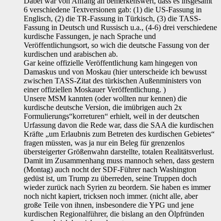
Dabei war von Anfang an bemerkenswert, dass es insgesamt
6 verschiedene Textversionen gab: (1) die US-Fassung in
Englisch, (2) die TR-Fassung in Türkisch, (3) die TASS-
Fassung in Deutsch und Russisch u.a., (4-6) drei verschiedene
kurdische Fassungen, je nach Sprache und
Veröffentlichungsort, so wich die deutsche Fassung von der
kurdischen und arabischen ab.
Gar keine offizielle Veröffentlichung kam hingegen von
Damaskus und von Moskau (hier unterscheide ich bewusst
zwischen TASS-Zitat des türkischen Außenministers von
einer offiziellen Moskauer Veröffentlichung. )
Unsere MSM kannten (oder wollten nur kennen) die
kurdische deutsche Version, die imübrigen auch 2x
Formulierungs“korreturen“ erhielt, weil in der deutschen
Urfassung davon die Rede war, dass die SAA die kurdischen
Kräfte „um Erlaubnis zum Betreten des kurdischen Gebietes“
fragen müssten, was ja nur ein Beleg für grenzenlos
übersteigerter Größenwahn darstellte, totalen Realitätsverlust.
Damit im Zusammenhang muss mannoch sehen, dass gestern
(Montag) auch nocht der SDF-Führer nach Washington
gedüst ist, um Trump zu überreden, seine Truppen doch
wieder zurück nach Syrien zu beordern. Sie haben es immer
noch nicht kapiert, tricksen noch immer. (nicht alle, aber
große Teile von ihnen, insbesondere die YPG und jene
kurdischen Regionalführer, die bislang an den Ölpfründen