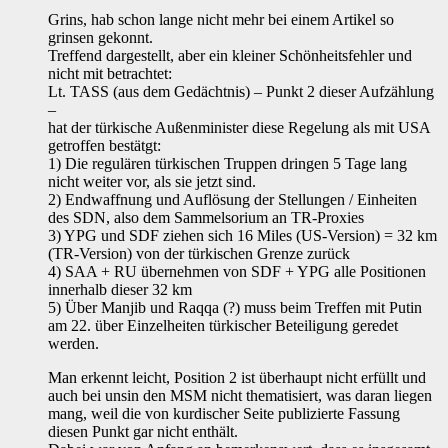
Grins, hab schon lange nicht mehr bei einem Artikel so
grinsen gekonnt.
Treffend dargestellt, aber ein kleiner Schönheitsfehler und
nicht mit betrachtet:
Lt. TASS (aus dem Gedächtnis) – Punkt 2 dieser Aufzählung
–
hat der türkische Außenminister diese Regelung als mit USA
getroffen bestätgt:
1) Die regulären türkischen Truppen dringen 5 Tage lang
nicht weiter vor, als sie jetzt sind.
2) Endwaffnung und Auflösung der Stellungen / Einheiten
des SDN, also dem Sammelsorium an TR-Proxies
3) YPG und SDF ziehen sich 16 Miles (US-Version) = 32 km
(TR-Version) von der türkischen Grenze zurück
4) SAA + RU übernehmen von SDF + YPG alle Positionen
innerhalb dieser 32 km
5) Über Manjib und Raqqa (?) muss beim Treffen mit Putin
am 22. über Einzelheiten türkischer Beteiligung geredet
werden.
Man erkennt leicht, Position 2 ist überhaupt nicht erfüllt und
auch bei unsin den MSM nicht thematisiert, was daran liegen
mang, weil die von kurdischer Seite publizierte Fassung
diesen Punkt gar nicht enthält.