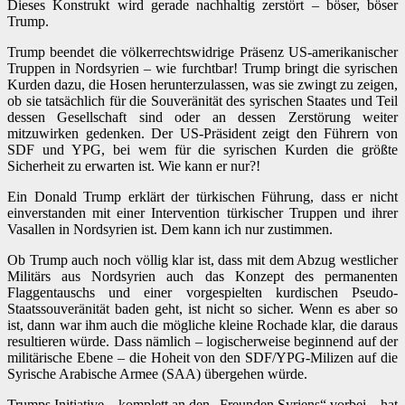
Dieses Konstrukt wird gerade nachhaltig zerstört – böser, böser
Trump.
Trump beendet die völkerrechtswidrige Präsenz US-amerikanischer
Truppen in Nordsyrien – wie furchtbar! Trump bringt die syrischen
Kurden dazu, die Hosen herunterzulassen, was sie zwingt zu zeigen,
ob sie tatsächlich für die Souveränität des syrischen Staates und Teil
dessen Gesellschaft sind oder an dessen Zerstörung weiter
mitzuwirken gedenken. Der US-Präsident zeigt den Führern von
SDF und YPG, bei wem für die syrischen Kurden die größte
Sicherheit zu erwarten ist. Wie kann er nur?!
Ein Donald Trump erklärt der türkischen Führung, dass er nicht
einverstanden mit einer Intervention türkischer Truppen und ihrer
Vasallen in Nordsyrien ist. Dem kann ich nur zustimmen.
Ob Trump auch noch völlig klar ist, dass mit dem Abzug westlicher
Militärs aus Nordsyrien auch das Konzept des permanenten
Flaggentauschs und einer vorgespielten kurdischen Pseudo-
Staatssouveränität baden geht, ist nicht so sicher. Wenn es aber so
ist, dann war ihm auch die mögliche kleine Rochade klar, die daraus
resultieren würde. Dass nämlich – logischerweise beginnend auf der
militärische Ebene – die Hoheit von den SDF/YPG-Milizen auf die
Syrische Arabische Armee (SAA) übergehen würde.
Trumps Initiative – komplett an den „Freunden Syriens“ vorbei – hat