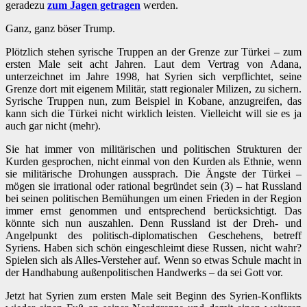
geradezu
zum Jagen getragen
werden.
Ganz, ganz böser Trump.
Plötzlich stehen syrische Truppen an der Grenze zur Türkei – zum
ersten Male seit acht Jahren. Laut dem Vertrag von Adana,
unterzeichnet im Jahre 1998, hat Syrien sich verpflichtet, seine
Grenze dort mit eigenem Militär, statt regionaler Milizen, zu sichern.
Syrische Truppen nun, zum Beispiel in Kobane, anzugreifen, das
kann sich die Türkei nicht wirklich leisten. Vielleicht will sie es ja
auch gar nicht (mehr).
Sie hat immer von militärischen und politischen Strukturen der
Kurden gesprochen, nicht einmal von den Kurden als Ethnie, wenn
sie militärische Drohungen aussprach. Die Ängste der Türkei –
mögen sie irrational oder rational begründet sein (3) – hat Russland
bei seinen politischen Bemühungen um einen Frieden in der Region
immer ernst genommen und entsprechend berücksichtigt. Das
könnte sich nun auszahlen. Denn Russland ist der Dreh- und
Angelpunkt des politisch-diplomatischen Geschehens, betreff
Syriens. Haben sich schön eingeschleimt diese Russen, nicht wahr?
Spielen sich als Alles-Versteher auf. Wenn so etwas Schule macht in
der Handhabung außenpolitischen Handwerks – da sei Gott vor.
Jetzt hat Syrien zum ersten Male seit Beginn des Syrien-Konflikts