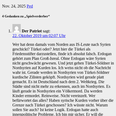
Nov. 24, 2025
Ped
4 Gedanken zu „Spielverderber“
Der Patriot
sagt:
22. Oktober 2019 um 02:07 Uhr
Wer hat denn damals vom Norden aus IS-Leute nach Syrien
geschickt? Türkei oder? Jetzt hier die Türkei als
Friedensstifter darzustellen, finde ich absolut falsch. Erdogan
gehört zum Plan Groß-Isreal. Ohne Erdogan wäre Syrien
nicht geschwächt gewesen. Und jetzt gehen Türkei-Söldner in
Nordsyrien auf Kurden los. Ich weiss nicht ob die Nachricht
wahr ist. Gerade werden in Nordsyrien von Türkei-Söldner
kurdische Zilisten geköpft. Nordsyrien wird gerade platt
gemacht. Es ist Deutschland nach dem 2. Weltkrieg. Die
Städte sind nicht mehr zu erkennen, auch im Nordsyrien. Es
läuft gerade in Nordsyrien ein Völkermord. Da werden
Kinder ermordet. Reinweise. Nicht vereinzelt. Wer
befürwortet das alles? Haben syrische Kurden vorher über die
Grenze nach Türkei geschossen? Ich wüsste nicht. Warum
sollen Sie auch? Ist keine Logik. Erdogan hatte auch
innenpolitische Probleme. Ich bin mir sicher. Er will die