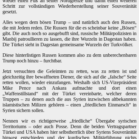
wieder einen Fuß an seiner Nordgrenze und damit einen weiteren
Schritt zur vollständigen Wiederherstellung seiner Souveränität
gesetzt.
Alles wegen dem bösen Trump – und natürlich auch den Russen,
die mit Jedem reden. Die Russen für die es scheinbar keine „Bösen“
gibt. Die auch noch so ausgebufft sind, russische Militärpolizisten in
Manbij patroullieren zu lassen, die ihre Wurzeln in Dagestan haben.
Die Türkei sieht in Dagestan gemeinsame Wurzeln der Turkvölker.
Diese hinterlistigen Russen kommen also zu dem unberechenbaren
Trump noch hinzu – furchtbar.
Jetzt versuchten die Geleimten zu retten, was zu retten ist und
gleichzeitig ihre bewaffneten Diener, die sich auf die „falsche“ Seite
retten wollen, wieder einzufangen. Weshalb sich US-Vizepräsident
Mike Pence nach Ankara aufmachte und dort einen
„Waffenstillstand“ mit der Türkei vereinbarte, welcher deren
Truppen – zu denen auch die aus Syrien inzwischen altbekannten
islamistischen Milizen gehören – einen „friedlichen Einmarsch“ in
Syrien sichern sollen.
Nennen wir es richtigerweise „friedliche“ Übergabe syrischen
Territoriums – oder auch Posse. Denn die beiden Vertragspartner
Türkei und USA haben hier selbstherrlich über Syriens Souveränität
hinweg entschieden und der kurdischen Militärführung nichts