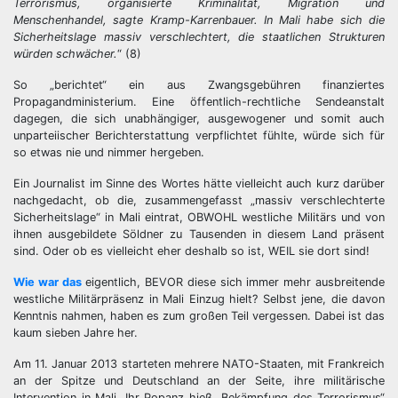
Terrorismus, organisierte Kriminalität, Migration und
Menschenhandel, sagte Kramp-Karrenbauer. In Mali habe sich die
Sicherheitslage massiv verschlechtert, die staatlichen Strukturen
würden schwächer.
“ (8)
So „berichtet“ ein aus Zwangsgebühren finanziertes
Propagandministerium. Eine öffentlich-rechtliche Sendeanstalt
dagegen, die sich unabhängiger, ausgewogener und somit auch
unparteiischer Berichterstattung verpflichtet fühlte, würde sich für
so etwas nie und nimmer hergeben.
Ein Journalist im Sinne des Wortes hätte vielleicht auch kurz darüber
nachgedacht, ob die, zusammengefasst „massiv verschlechterte
Sicherheitslage“ in Mali eintrat, OBWOHL westliche Militärs und von
ihnen ausgebildete Söldner zu Tausenden in diesem Land präsent
sind. Oder ob es vielleicht eher deshalb so ist, WEIL sie dort sind!
Wie war das
eigentlich, BEVOR diese sich immer mehr ausbreitende
westliche Militärpräsenz in Mali Einzug hielt? Selbst jene, die davon
Kenntnis nahmen, haben es zum großen Teil vergessen. Dabei ist das
kaum sieben Jahre her.
Am 11. Januar 2013 starteten mehrere NATO-Staaten, mit Frankreich
an der Spitze und Deutschland an der Seite, ihre militärische
Intervention in Mali. Ihr Popanz hieß „Bekämpfung des Terrorismus“