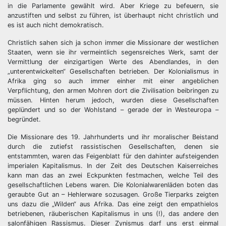
in die Parlamente gewählt wird. Aber Kriege zu befeuern, sie
anzustiften und selbst zu führen, ist überhaupt nicht christlich und
es ist auch nicht demokratisch.
Christlich sahen sich ja schon immer die Missionare der westlichen
Staaten, wenn sie ihr vermeintlich segensreiches Werk, samt der
Vermittlung der einzigartigen Werte des Abendlandes, in den
„unterentwickelten“ Gesellschaften betrieben. Der Kolonialismus in
Afrika ging so auch immer einher mit einer angeblichen
Verpflichtung, den armen Mohren dort die Zivilisation beibringen zu
müssen. Hinten herum jedoch, wurden diese Gesellschaften
geplündert und so der Wohlstand – gerade der in Westeuropa –
begründet.
Die Missionare des 19. Jahrhunderts und ihr moralischer Beistand
durch die zutiefst rassistischen Gesellschaften, denen sie
entstammten, waren das Feigenblatt für den dahinter aufsteigenden
imperialen Kapitalismus. In der Zeit des Deutschen Kaiserreiches
kann man das an zwei Eckpunkten festmachen, welche Teil des
gesellschaftlichen Lebens waren. Die Kolonialwarenläden boten das
geraubte Gut an – Hehlerware sozusagen. Große Tierparks zeigten
uns dazu die „Wilden“ aus Afrika. Das eine zeigt den empathielos
betriebenen, räuberischen Kapitalismus in uns (!), das andere den
salonfähigen Rassismus. Dieser Zynismus darf uns erst einmal