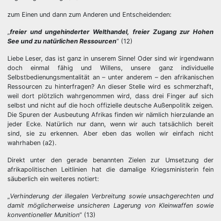
zum Einen und dann zum Anderen und Entscheidenden:
„
freier und ungehinderter Welthandel, freier Zugang zur Hohen
See und zu natürlichen Ressourcen
“ (12)
Liebe Leser, das ist ganz in unserem Sinne! Oder sind wir irgendwann
doch einmal fähig und Willens, unsere ganz individuelle
Selbstbedienungsmentalität an – unter anderem – den afrikanischen
Ressourcen zu hinterfragen? An dieser Stelle wird es schmerzhaft,
weil dort plötzlich wahrgenommen wird, dass drei Finger auf sich
selbst und nicht auf die hoch offizielle deutsche Außenpolitik zeigen.
Die Spuren der Ausbeutung Afrikas finden wir nämlich hierzulande an
jeder Ecke. Natürlich nur dann, wenn wir auch tatsächlich bereit
sind, sie zu erkennen. Aber eben das wollen wir einfach nicht
wahrhaben (a2).
Direkt unter den gerade benannten Zielen zur Umsetzung der
afrikapolitischen Leitlinien hat die damalige Kriegsministerin fein
säuberlich ein weiteres notiert:
„
Verhinderung der illegalen Verbreitung sowie unsachgerechten und
damit möglicherweise unsicheren Lagerung von Kleinwaffen sowie
konventioneller Munition
“ (13)