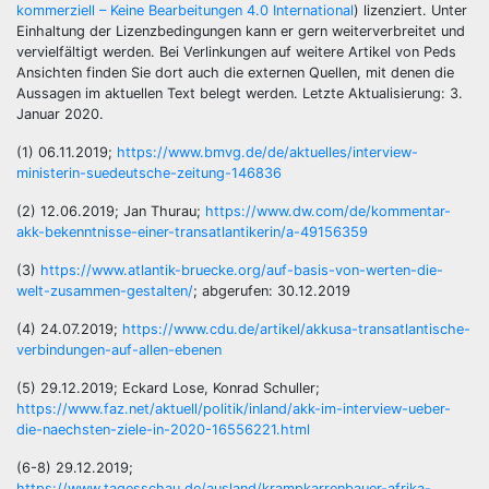
kommerziell – Keine Bearbeitungen 4.0 International
) lizenziert. Unter
Einhaltung der Lizenzbedingungen kann er gern weiterverbreitet und
vervielfältigt werden. Bei Verlinkungen auf weitere Artikel von Peds
Ansichten finden Sie dort auch die externen Quellen, mit denen die
Aussagen im aktuellen Text belegt werden. Letzte Aktualisierung: 3.
Januar 2020.
(1) 06.11.2019;
https://www.bmvg.de/de/aktuelles/interview-
ministerin-suedeutsche-zeitung-146836
(2) 12.06.2019; Jan Thurau;
https://www.dw.com/de/kommentar-
akk-bekenntnisse-einer-transatlantikerin/a-49156359
(3)
https://www.atlantik-bruecke.org/auf-basis-von-werten-die-
welt-zusammen-gestalten/
; abgerufen: 30.12.2019
(4) 24.07.2019;
https://www.cdu.de/artikel/akkusa-transatlantische-
verbindungen-auf-allen-ebenen
(5) 29.12.2019; Eckard Lose, Konrad Schuller;
https://www.faz.net/aktuell/politik/inland/akk-im-interview-ueber-
die-naechsten-ziele-in-2020-16556221.html
(6-8) 29.12.2019;
https://www.tagesschau.de/ausland/krampkarrenbauer-afrika-