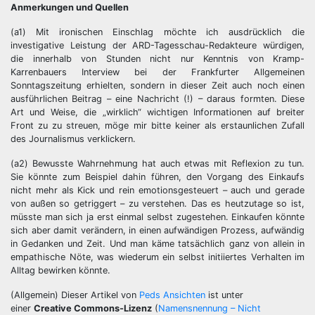
Anmerkungen und Quellen
(a1) Mit ironischen Einschlag möchte ich ausdrücklich die
investigative Leistung der ARD-Tagesschau-Redakteure würdigen,
die innerhalb von Stunden nicht nur Kenntnis von Kramp-
Karrenbauers Interview bei der Frankfurter Allgemeinen
Sonntagszeitung erhielten, sondern in dieser Zeit auch noch einen
ausführlichen Beitrag – eine Nachricht (!) – daraus formten. Diese
Art und Weise, die „wirklich“ wichtigen Informationen auf breiter
Front zu zu streuen, möge mir bitte keiner als erstaunlichen Zufall
des Journalismus verklickern.
(a2) Bewusste Wahrnehmung hat auch etwas mit Reflexion zu tun.
Sie könnte zum Beispiel dahin führen, den Vorgang des Einkaufs
nicht mehr als Kick und rein emotionsgesteuert – auch und gerade
von außen so getriggert – zu verstehen. Das es heutzutage so ist,
müsste man sich ja erst einmal selbst zugestehen. Einkaufen könnte
sich aber damit verändern, in einen aufwändigen Prozess, aufwändig
in Gedanken und Zeit. Und man käme tatsächlich ganz von allein in
empathische Nöte, was wiederum ein selbst initiiertes Verhalten im
Alltag bewirken könnte.
(Allgemein) Dieser Artikel von
Peds Ansichten
ist unter
einer
Creative Commons-Lizenz
(
Namensnennung – Nicht