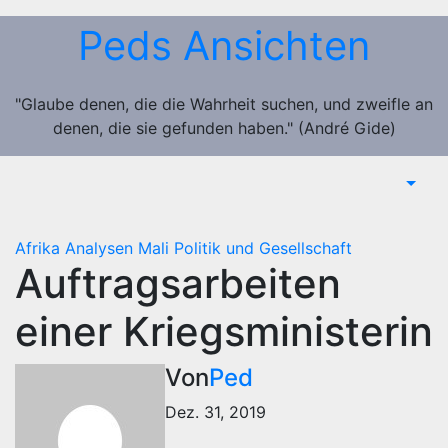
Zum
Peds Ansichten
Inhalt
springen
"Glaube denen, die die Wahrheit suchen, und zweifle an
denen, die sie gefunden haben." (André Gide)
Afrika
Analysen
Mali
Politik und Gesellschaft
Auftragsarbeiten
einer Kriegsministerin
Von
Ped
Dez. 31, 2019