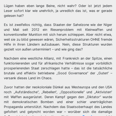
Lügen haben eben lange Beine, nicht wahr? Oder ist jetzt jedem
Leser sofort klar wie unehrlich, ja unredlich das ist, was er gerade
gelesen hat?
Es ist zweifellos richtig, dass Staaten der Sahelzone wie der Niger
und Mali seit 2012 ein Riesenproblem mit Kleinwaffen und
konventioneller Munition mit sich herum schleppen. Aber nicht etwa,
weil sie zu blöd gewesen wären, Sicherheitsstrukturen OHNE fremde
Hilfe in ihren Ländern aufzubauen. Nein, diese Strukturen wurden
gezielt von außen unterminiert – und wie ging das?
Nachdem eine westliche Allianz, mit Frankreich an der Spitze, einen
funktionierenden und für afrikanische Verhältnisse sogar vorbildlich
prosperierenden Staat zerschlagen hatte – das ist die tatsächliche
brutale und effektiv betriebene „Good Governance“ der „Guten“ –
versank dieses Land im Chaos.
Zuvor hatten der neokoloniale Dünkel aus Westeuropa und den USA
noch „Aufständische“, „Rebellen“, „Oppositionelle“ und „Aktivisten“
mit Waffen ausgerüstet. Deren Kampf gegen den „Diktator“ wurde
mit demokratischen Bomben und einer schier unerträglichen
Propaganda unterstützt. Nachdem das Staatsoberhaupt des Landes
gefoltert und gelyncht worden war – worüber sich die damalige