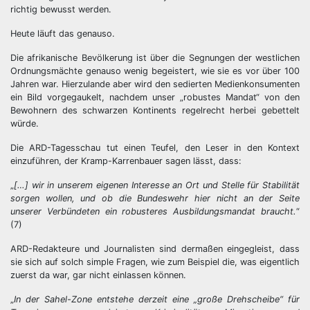
richtig bewusst werden.
Heute läuft das genauso.
Die afrikanische Bevölkerung ist über die Segnungen der westlichen
Ordnungsmächte genauso wenig begeistert, wie sie es vor über 100
Jahren war. Hierzulande aber wird den sedierten Medienkonsumenten
ein Bild vorgegaukelt, nachdem unser „robustes Mandat“ von den
Bewohnern des schwarzen Kontinents regelrecht herbei gebettelt
würde.
Die ARD-Tagesschau tut einen Teufel, den Leser in den Kontext
einzuführen, der Kramp-Karrenbauer sagen lässt, dass:
„
[…] wir in unserem eigenen Interesse an Ort und Stelle für Stabilität
sorgen wollen, und ob die Bundeswehr hier nicht an der Seite
unserer Verbündeten ein robusteres Ausbildungsmandat braucht.
“
(7)
ARD-Redakteure und Journalisten sind dermaßen eingegleist, dass
sie sich auf solch simple Fragen, wie zum Beispiel die, was eigentlich
zuerst da war, gar nicht einlassen können.
„
In der Sahel-Zone entstehe derzeit eine „große Drehscheibe“ für