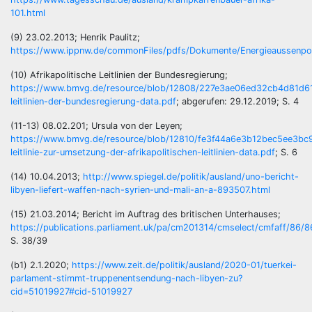
101.html
(9) 23.02.2013; Henrik Paulitz;
https://www.ippnw.de/commonFiles/pdfs/Dokumente/Energieaussenpolit
(10) Afrikapolitische Leitlinien der Bundesregierung;
https://www.bmvg.de/resource/blob/12808/227e3ae06ed32cb4d81d61a
leitlinien-der-bundesregierung-data.pdf
; abgerufen: 29.12.2019; S. 4
(11-13) 08.02.201; Ursula von der Leyen;
https://www.bmvg.de/resource/blob/12810/fe3f44a6e3b12bec5ee3bc9
leitlinie-zur-umsetzung-der-afrikapolitischen-leitlinien-data.pdf
; S. 6
(14) 10.04.2013;
http://www.spiegel.de/politik/ausland/uno-bericht-
libyen-liefert-waffen-nach-syrien-und-mali-an-a-893507.html
(15) 21.03.2014; Bericht im Auftrag des britischen Unterhauses;
https://publications.parliament.uk/pa/cm201314/cmselect/cmfaff/86/8
S. 38/39
(b1) 2.1.2020;
https://www.zeit.de/politik/ausland/2020-01/tuerkei-
parlament-stimmt-truppenentsendung-nach-libyen-zu?
cid=51019927#cid-51019927