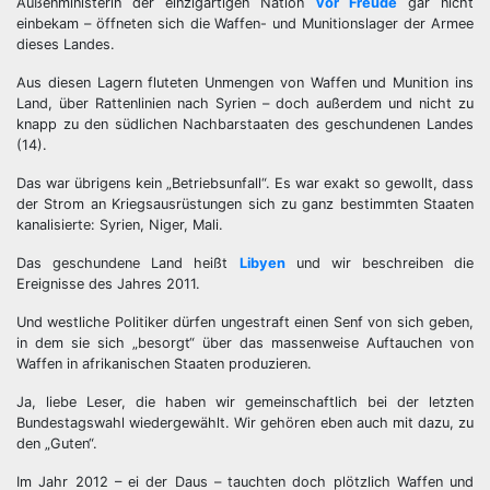
Außenministerin der einzigartigen Nation
vor Freude
gar nicht
einbekam – öffneten sich die Waffen- und Munitionslager der Armee
dieses Landes.
Aus diesen Lagern fluteten Unmengen von Waffen und Munition ins
Land, über Rattenlinien nach Syrien – doch außerdem und nicht zu
knapp zu den südlichen Nachbarstaaten des geschundenen Landes
(14).
Das war übrigens kein „Betriebsunfall“. Es war exakt so gewollt, dass
der Strom an Kriegsausrüstungen sich zu ganz bestimmten Staaten
kanalisierte: Syrien, Niger, Mali.
Das geschundene Land heißt
Libyen
und wir beschreiben die
Ereignisse des Jahres 2011.
Und westliche Politiker dürfen ungestraft einen Senf von sich geben,
in dem sie sich „besorgt“ über das massenweise Auftauchen von
Waffen in afrikanischen Staaten produzieren.
Ja, liebe Leser, die haben wir gemeinschaftlich bei der letzten
Bundestagswahl wiedergewählt. Wir gehören eben auch mit dazu, zu
den „Guten“.
Im Jahr 2012 – ei der Daus – tauchten doch plötzlich Waffen und