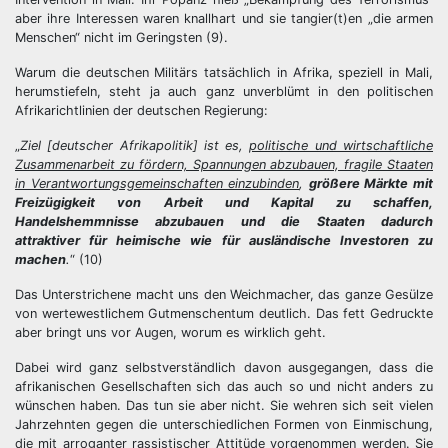
aber ihre Interessen waren knallhart und sie tangier(t)en „die armen
Menschen“ nicht im Geringsten (9).
Warum die deutschen Militärs tatsächlich in Afrika, speziell in Mali,
herumstiefeln, steht ja auch ganz unverblümt in den politischen
Afrikarichtlinien der deutschen Regierung:
„
Ziel [deutscher Afrikapolitik] ist es,
politische und wirtschaftliche
Zusammenarbeit zu fördern, Spannungen abzubauen, fragile Staaten
in Verantwortungsgemeinschaften einzubinden
,
größere Märkte mit
Freizügigkeit von Arbeit und Kapital zu schaffen,
Handelshemmnisse abzubauen und die Staaten dadurch
attraktiver für heimische wie für ausländische Investoren zu
machen
.
“ (10)
Das Unterstrichene macht uns den Weichmacher, das ganze Gesülze
von wertewestlichem Gutmenschentum deutlich. Das fett Gedruckte
aber bringt uns vor Augen, worum es wirklich geht.
Dabei wird ganz selbstverständlich davon ausgegangen, dass die
afrikanischen Gesellschaften sich das auch so und nicht anders zu
wünschen haben. Das tun sie aber nicht. Sie wehren sich seit vielen
Jahrzehnten gegen die unterschiedlichen Formen von Einmischung,
die mit arroganter rassistischer Attitüde vorgenommen werden. Sie