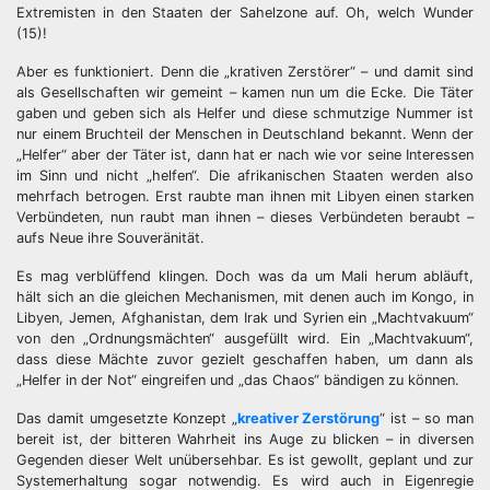
Extremisten in den Staaten der Sahelzone auf. Oh, welch Wunder
(15)!
Aber es funktioniert. Denn die „krativen Zerstörer“ – und damit sind
als Gesellschaften wir gemeint – kamen nun um die Ecke. Die Täter
gaben und geben sich als Helfer und diese schmutzige Nummer ist
nur einem Bruchteil der Menschen in Deutschland bekannt. Wenn der
„Helfer“ aber der Täter ist, dann hat er nach wie vor seine Interessen
im Sinn und nicht „helfen“. Die afrikanischen Staaten werden also
mehrfach betrogen. Erst raubte man ihnen mit Libyen einen starken
Verbündeten, nun raubt man ihnen – dieses Verbündeten beraubt –
aufs Neue ihre Souveränität.
Es mag verblüffend klingen. Doch was da um Mali herum abläuft,
hält sich an die gleichen Mechanismen, mit denen auch im Kongo, in
Libyen, Jemen, Afghanistan, dem Irak und Syrien ein „Machtvakuum“
von den „Ordnungsmächten“ ausgefüllt wird. Ein „Machtvakuum“,
dass diese Mächte zuvor gezielt geschaffen haben, um dann als
„Helfer in der Not“ eingreifen und „das Chaos“ bändigen zu können.
Das damit umgesetzte Konzept „
kreativer Zerstörung
“ ist – so man
bereit ist, der bitteren Wahrheit ins Auge zu blicken – in diversen
Gegenden dieser Welt unübersehbar. Es ist gewollt, geplant und zur
Systemerhaltung sogar notwendig. Es wird auch in Eigenregie