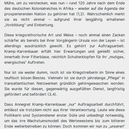
Mühe, um zu verstecken, was nun – rund 120 Jahre nach dem Ende
des deutschen Kolonialreiches in Afrika – wieder auf die Agenda der
prosperierenden Nation zu gehören hat (1,2). Wahrscheinlich merkt
sie es nicht einmal – aufgrund ihrer langjährig erhaltenen
„Vorbildung“ und Einbettung.
Diese kriegsrethorische Art und Weise – noch einmal einen Zacken
schärfer als bereits bei ihrer Vorgängerin Ursula von der Leyen – ist
allerdings ausdrücklich gewollt. Es gehört zur Auftragsarbeit.
Kramp-Karrenbauer erfüllt hier Erwartungen und genießt sicher,
innerhalb ihrer Filterblase, reichlich Schulterklopfen für ihr „mutiges,
energisches“ Auftreten.
Nur ist sie weder dumm, noch ist sie Kriegstreiberin im Sinne eines
teuflisch bösen Biestes. Vielmehr ist sie durch jahrelange „Pflege“ in
transatlantischen Netzwerken gründlich gehirngewaschen worden.
Sie wurde für diesen, gegenwärtig ausgefüllten Dienst, langfristig
gefördert und befördert (3,4).
Dass Annegret Kramp-Karrenbauer „nur“ Auftragsarbeit durchführt,
entlässt sie trotzdem nicht aus ihrer Verantwortung. Leute wie diese
Politikerin sind Systemdiener erster Güte und unbedingt notwendig,
um das irre Wachstumsmodell des Wertewestens bis zum bitteren
Ende weiterbetreiben zu können. Doch kommen wir nun zu „unseren“