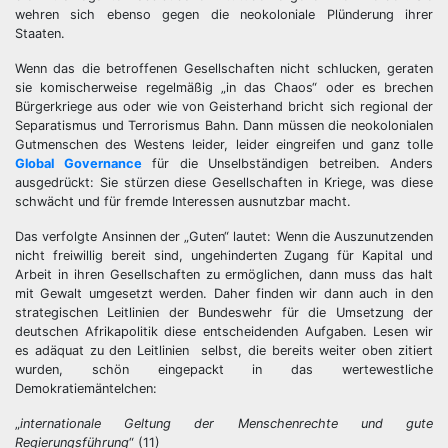
wehren sich ebenso gegen die neokoloniale Plünderung ihrer
Staaten.
Wenn das die betroffenen Gesellschaften nicht schlucken, geraten
sie komischerweise regelmäßig „in das Chaos“ oder es brechen
Bürgerkriege aus oder wie von Geisterhand bricht sich regional der
Separatismus und Terrorismus Bahn. Dann müssen die neokolonialen
Gutmenschen des Westens leider, leider eingreifen und ganz tolle
Global Governance
für die Unselbständigen betreiben. Anders
ausgedrückt: Sie stürzen diese Gesellschaften in Kriege, was diese
schwächt und für fremde Interessen ausnutzbar macht.
Das verfolgte Ansinnen der „Guten“ lautet: Wenn die Auszunutzenden
nicht freiwillig bereit sind, ungehinderten Zugang für Kapital und
Arbeit in ihren Gesellschaften zu ermöglichen, dann muss das halt
mit Gewalt umgesetzt werden. Daher finden wir dann auch in den
strategischen Leitlinien der Bundeswehr für die Umsetzung der
deutschen Afrikapolitik diese entscheidenden Aufgaben. Lesen wir
es adäquat zu den Leitlinien selbst, die bereits weiter oben zitiert
wurden, schön eingepackt in das wertewestliche
Demokratiemäntelchen:
„
internationale Geltung der Menschenrechte und gute
Regierungsführung
“ (11)