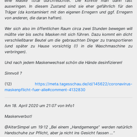
eine Maske total durchfeuchtet. Die könnte man dann fast
auswringen. In diesem Zustand sind sie eher gefährlich für den
Träger (da kontaminiert mit den eigenen Erregern und ggf. Erregern
von anderen, die daran haften).
Wer sich also im öffentlichen Raum circa zwei Stunden bewegen will
müßte vier bis sechs Masken mit sich führen. Dazu kommt ein dicht
verschließbarer Beutel um die gebrauchten Dinger zu transportieren
(und später zu Hause vorsichtig (!) in die Waschmaschine zu
verbringen).
Und nach jedem Maskenwechsel schön die Hände desinfizieren!
Sinnvoll ?
(12)
https://meta.tagesschau.de/id/145622/coronavirus-
maskenpflicht-fuer-alle#comment-4132830
Am 18. April 2020 um 21:07 von Info1
Maskenverbot!
@AlterSimpel um 19:12 „Bei einem „Handgemenge” werden natürlich
Handschuhe zur Pflicht, aber ja nicht ins Gesicht fassen …“