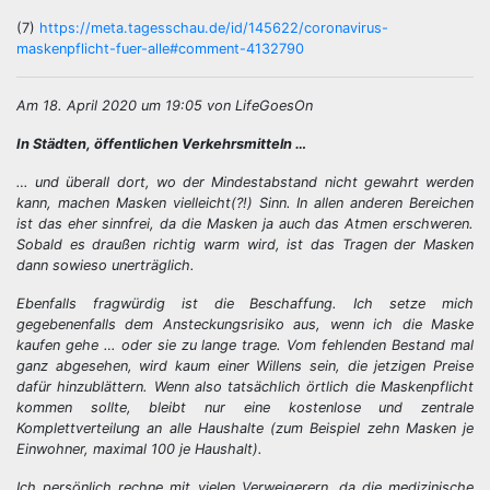
(7)
https://meta.tagesschau.de/id/145622/coronavirus-
maskenpflicht-fuer-alle#comment-4132790
Am 18. April 2020 um 19:05 von LifeGoesOn
In Städten, öffentlichen Verkehrsmitteln …
… und überall dort, wo der Mindestabstand nicht gewahrt werden
kann, machen Masken vielleicht(?!) Sinn. In allen anderen Bereichen
ist das eher sinnfrei, da die Masken ja auch das Atmen erschweren.
Sobald es draußen richtig warm wird, ist das Tragen der Masken
dann sowieso unerträglich.
Ebenfalls fragwürdig ist die Beschaffung. Ich setze mich
gegebenenfalls dem Ansteckungsrisiko aus, wenn ich die Maske
kaufen gehe … oder sie zu lange trage. Vom fehlenden Bestand mal
ganz abgesehen, wird kaum einer Willens sein, die jetzigen Preise
dafür hinzublättern. Wenn also tatsächlich örtlich die Maskenpflicht
kommen sollte, bleibt nur eine kostenlose und zentrale
Komplettverteilung an alle Haushalte (zum Beispiel zehn Masken je
Einwohner, maximal 100 je Haushalt).
Ich persönlich rechne mit vielen Verweigerern, da die medizinische