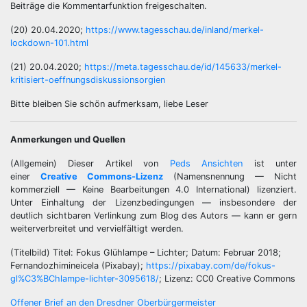
Beiträge die Kommentarfunktion freigeschalten.
(20) 20.04.2020;
https://www.tagesschau.de/inland/merkel-
lockdown-101.html
(21) 20.04.2020;
https://meta.tagesschau.de/id/145633/merkel-
kritisiert-oeffnungsdiskussionsorgien
Bitte bleiben Sie schön aufmerksam, liebe Leser
Anmerkungen und Quellen
(Allgemein) Dieser Artikel von
Peds Ansichten
ist unter
einer
Creative Commons-Lizenz
(Namensnennung — Nicht
kommerziell — Keine Bearbeitungen 4.0 International) lizenziert.
Unter Einhaltung der Lizenzbedingungen — insbesondere der
deutlich sichtbaren Verlinkung zum Blog des Autors — kann er gern
weiterverbreitet und vervielfältigt werden.
(Titelbild) Titel: Fokus Glühlampe – Lichter; Datum: Februar 2018;
Fernandozhimineicela (Pixabay);
https://pixabay.com/de/fokus-
gl%C3%BChlampe-lichter-3095618/
; Lizenz: CC0 Creative Commons
Offener Brief an den Dresdner Oberbürgermeister