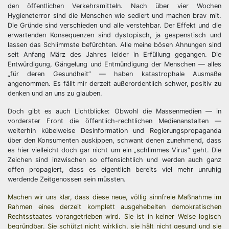
den öffentlichen Verkehrsmitteln. Nach über vier Wochen
Hygieneterror sind die Menschen wie sediert und machen brav mit.
Die Gründe sind verschieden und alle verstehbar. Der Effekt und die
erwartenden Konsequenzen sind dystopisch, ja gespenstisch und
lassen das Schlimmste befürchten. Alle meine bösen Ahnungen sind
seit Anfang März des Jahres leider in Erfüllung gegangen. Die
Entwürdigung, Gängelung und Entmündigung der Menschen — alles
„für deren Gesundheit” — haben katastrophale Ausmaße
angenommen. Es fällt mir derzeit außerordentlich schwer, positiv zu
denken und an uns zu glauben.
Doch gibt es auch Lichtblicke: Obwohl die Massenmedien — in
vorderster Front die öffentlich-rechtlichen Medienanstalten —
weiterhin kübelweise Desinformation und Regierungspropaganda
über den Konsumenten auskippen, schwant denen zunehmend, dass
es hier vielleicht doch gar nicht um ein „schlimmes Virus” geht. Die
Zeichen sind inzwischen so offensichtlich und werden auch ganz
offen propagiert, dass es eigentlich bereits viel mehr unruhig
werdende Zeitgenossen sein müssten.
Machen wir uns klar, dass diese neue, völlig sinnfreie Maßnahme im
Rahmen eines derzeit komplett ausgehebelten demokratischen
Rechtsstaates vorangetrieben wird. Sie ist in keiner Weise logisch
begründbar. Sie schützt nicht wirklich, sie hält nicht gesund und sie