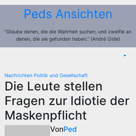
Zum
Peds Ansichten
Inhalt
springen
"Glaube denen, die die Wahrheit suchen, und zweifle an
denen, die sie gefunden haben." (André Gide)
Nachrichten
Politik und Gesellschaft
Die Leute stellen
Fragen zur Idiotie der
Maskenpflicht
Von
Ped