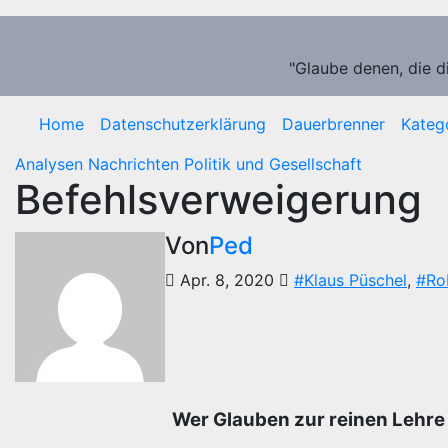
Zum
Inhalt
springen
"Glaube denen, die d
Home
Datenschutzerklärung
Dauerbrenner
Kateg
Analysen
Nachrichten
Politik und Gesellschaft
Befehlsverweigerung
Von
Ped
Apr. 8, 2020
#Klaus Püschel
,
#Rob
Wer Glauben zur reinen Lehre 