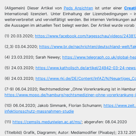
(Allgemein) Dieser Artikel von
Peds Ansichten
ist unter einer
Creat
International) lizenziert. Unter Einhaltung der Lizenzbedingungen 
weiterverbreitet und vervielfältigt werden. Bei internen Verlinkungen a
die Aussagen im aktuellen Text belegt werden. Der Artikel wurde vorab
(1) 20.03.2020;
https://www.facebook.com/tagesschau/videos/2438
(2,3) 03.04.2020;
https://www.br.de/nachrichten/deutschland-welt/f
(4) 23.03.2020; Sarah Newey;
https://www.telegraph.co.uk/global-hea
(5) 24.03.2020;
https://www.katholisch.de/artikel/24942-03-24-newst
(6) 24.03.2020;
https://www.rki.de/DE/Content/InfAZ/N/Neuartiges_C
(7-9) 06.04.2020; Rechtsmediziner „Ohne Vorerkrankung ist in Hambur
https://www.mopo.de/hamburg/rechtsmediziner–ohne-vorerkrankung-
(10) 06.04.2020; Jakob Simmank, Florian Schumann;
https://www.zeit
infektionsschutz-massnahmen-studie
(11)
https://cemsiis.meduniwien.ac.at/ms/
; abgerufen: 08.04.2020
(Titelbild) Grafik, Diagramm; Autor: Mediamodifier (Pixabay); 23.12.20