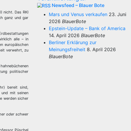
Newsfeed – Blauer Bote
I nicht. Das RKI
Mars und Venus verkaufen
23. Juni
ich ganz und gar
2026
BlauerBote
Epstein-Update – Bank of America
Erdbestattungen
14. April 2026
BlauerBote
klich alle – in
Berliner Erklärung zur
ren europäischen
Meinungsfreiheit
8. April 2026
it verwehrt, zu
BlauerBote
e hahnebüchenen
ung politischer
r) bereit sind,
 und mit seinen
se werden sicher
cher oder schwer
ofessor Püschel