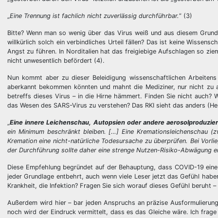
„
Eine Trennung ist fachlich nicht zuverlässig durchführbar.
” (3)
Bitte? Wenn man so wenig über das Virus weiß und aus diesem Grund
willkürlich solch ein verbindliches Urteil fällen? Das ist keine Wissen
Angst zu führen. In Norditalien hat das freigiebige Aufschlagen so zie
nicht unwesentlich befördert (4).
Nun kommt aber zu dieser Beleidigung wissenschaftlichen Arbeitens 
aberkannt bekommen könnten und mahnt die Mediziner, nur nicht zu all
betreffs dieses Virus – in die Hirne hämmert. Finden Sie nicht auch? 
das Wesen des SARS-Virus zu verstehen? Das RKI sieht das anders (He
„
Eine innere Leichenschau, Autopsien oder andere aerosolproduz
ein Minimum beschränkt bleiben. […] Eine Kremationsleichenschau (z
Kremation eine nicht-natürliche Todesursache zu überprüfen. Bei Vorl
der Durchführung sollte daher eine strenge Nutzen-Risiko-Abwägung e
Diese Empfehlung begründet auf der Behauptung, dass COVID-19 eine a
jeder Grundlage entbehrt, auch wenn viele Leser jetzt das Gefühl habe
Krankheit, die Infektion? Fragen Sie sich worauf dieses Gefühl beruht –
Außerdem wird hier – bar jeden Anspruchs an präzise Ausformulierung
noch wird der Eindruck vermittelt, dass es das Gleiche wäre. Ich frag