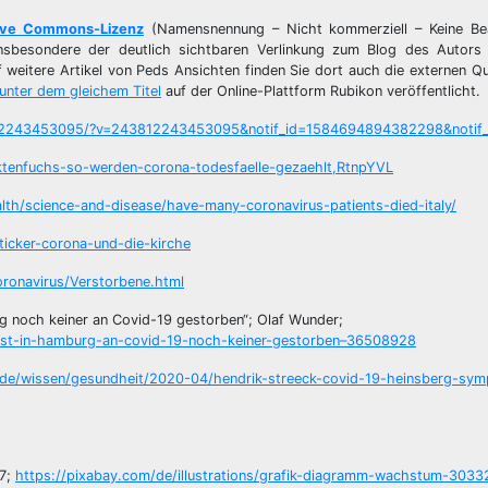
ive Commons-Lizenz
(Namensnennung – Nicht kommerziell – Keine Be
– insbesondere der deutlich sichtbaren Verlinkung zum Blog des Autors
uf weitere Artikel von Peds Ansichten finden Sie dort auch die externen Qu
unter dem gleichem Titel
auf der Online-Plattform Rubikon veröffentlicht.
12243453095/?v=243812243453095&notif_id=1584694894382298&notif_t
aktenfuchs-so-werden-corona-todesfaelle-gezaehlt,RtnpYVL
lth/science-and-disease/have-many-coronavirus-patients-died-italy/
icker-corona-und-die-kirche
oronavirus/Verstorbene.html
g noch keiner an Covid-19 gestorben“; Olaf Wunder;
ist-in-hamburg-an-covid-19-noch-keiner-gestorben–36508928
.de/wissen/gesundheit/2020-04/hendrik-streeck-covid-19-heinsberg-sy
17;
https://pixabay.com/de/illustrations/grafik-diagramm-wachstum-3033