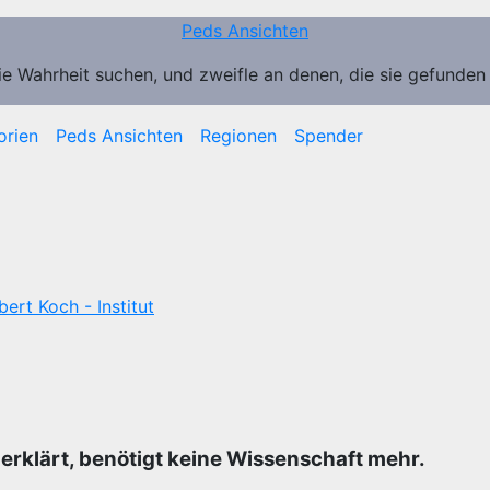
Peds Ansichten
ie Wahrheit suchen, und zweifle an denen, die sie gefunden
orien
Peds Ansichten
Regionen
Spender
ert Koch - Institut
erklärt, benötigt keine Wissenschaft mehr.