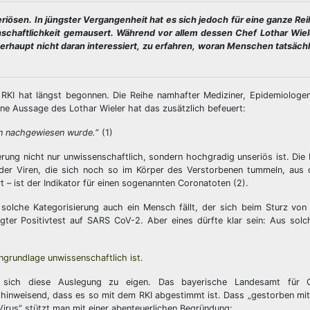
Seriösen. In jüngster Vergangenheit hat es sich jedoch für eine ganze Rei
schaftlichkeit gemausert. Während vor allem dessen Chef Lothar Wiel
berhaupt nicht daran interessiert, zu erfahren, woran Menschen tatsächl
 RKI hat längst begonnen. Die Reihe namhafter Mediziner, Epidemiologen
ne Aussage des Lothar Wieler hat das zusätzlich befeuert:
ion nachgewiesen wurde.
” (1)
ierung nicht nur unwissenschaftlich, sondern hochgradig unseriös ist. Die 
oder Viren, die sich noch so im Körper des Verstorbenen tummeln, aus 
ert – ist der Indikator für einen sogenannten Coronatoten (2).
 solche Kategorisierung auch ein Mensch fällt, der sich beim Sturz von
ter Positivtest auf SARS CoV-2. Aber eines dürfte klar sein: Aus solch
engrundlage unwissenschaftlich ist.
 sich diese Auslegung zu eigen. Das bayerische Landesamt für 
f hinweisend, dass es so mit dem RKI abgestimmt ist. Dass „gestorben mi
Virus” stützt man mit einer abenteuerlichen Begründung: