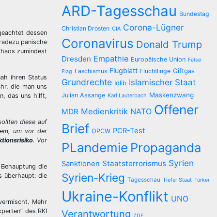
ARD-Tagesschau
Bundestag
Corona-Lügner
Christian Drosten
CIA
geachtet dessen
Coronavirus
geradezu panische
Donald Trump
 Chaos zumindest
Empathie
Dresden
Europäische Union
False
Flugblatt
Giftgas
Faschismus
Flüchtlinge
Flag
ah ihren Status
Grundrechte
Islamischer Staat
Idlib
ahr, die man uns
Maskenzwang
Julian Assange
, das uns hilft,
Karl Lauterbach
Offener
Medienkritik
NATO
MDR
ollten diese auf
Brief
PCR-Test
rem, um vor der
OPCW
ktionsrisiko
. Vor
PLandemie
Propaganda
Syrien
Staatsterrorismus
Sanktionen
e Behauptung die
Syrien-Krieg
s überhaupt: die
Tagesschau
Tiefer Staat
Türkei
Ukraine-Konflikt
UNO
 vermischt. Mehr
xperten” des RKI
Verantwortung
ZDF