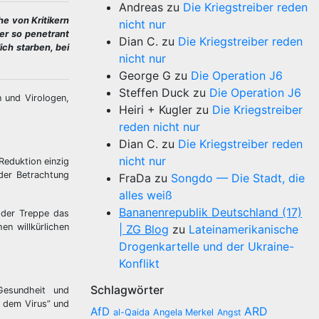
Andreas
zu
Die Kriegstreiber reden
he von Kritikern
nicht nur
er so penetrant
Dian C.
zu
Die Kriegstreiber reden
ich starben, bei
nicht nur
George G
zu
Die Operation J6
Steffen Duck
zu
Die Operation J6
 und Virologen,
Heiri + Kugler
zu
Die Kriegstreiber
reden nicht nur
Dian C.
zu
Die Kriegstreiber reden
nicht nur
Reduktion einzig
der Betrachtung
FraDa
zu
Songdo — Die Stadt, die
alles weiß
Bananenrepublik Deutschland (17)
 der Treppe das
en willkürlichen
| ZG Blog
zu
Lateinamerikanische
Drogenkartelle und der Ukraine-
Konflikt
Schlagwörter
Gesundheit und
t dem Virus” und
AfD
ARD
al-Qaida
Angela Merkel
Angst