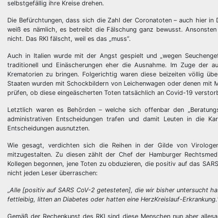
selbstgefällig ihre Kreise drehen.
Die Befürchtungen, dass sich die Zahl der Coronatoten – auch hier in 
weiß es nämlich, es betreibt die Fälschung ganz bewusst. Ansonsten 
nicht. Das RKI fälscht, weil es das „muss”.
Auch in Italien wurde mit der Angst gespielt und „wegen Seuchenge
traditionell und Einäscherungen eher die Ausnahme. Im Zuge der au
Krematorien zu bringen. Folgerichtig waren diese beizeiten völlig üb
Staaten wurden mit Schockbildern von Leichenwagen oder denen mit M
prüfen, ob diese eingeäscherten Toten tatsächlich an Covid-19 verstor
Letztlich waren es Behörden – welche sich offenbar den „Beratungs
administrativen Entscheidungen trafen und damit Leuten in die Kar
Entscheidungen ausnutzten.
Wie gesagt, verdichten sich die Reihen in der Gilde von Virologe
mitzugestalten. Zu diesen zählt der Chef der Hamburger Rechtsmedi
Kollegen begonnen, jene Toten zu obduzieren, die positiv auf das SAR
nicht jeden Leser überraschen:
„
Alle [positiv auf SARS CoV-2 getesteten], die wir bisher untersucht 
fettleibig, litten an Diabetes oder hatten eine HerzKreislauf-Erkrankung.
Gemäß der Rechenkunst des RKI sind diese Menschen nun aber allesam