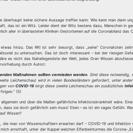
e überhaupt keine sichere Aussage treffen kann: Wie kann man dann un
schaft, das ist ein Witz. Leider dient der Witz bestens dazu, Menschen in 
mlich aller in überlasteten Kliniken Gestorbenen auf die Coronabilanz das
etwas hinzu. Das RKI ist sehr besorgt, dass „seine” Coronatoten zeitn
zuviel zu untersuchen. Das ist doch interessant – bei der riesigen Gef
Wäre es nicht das Naheliegendste der Welt, jedes Gran Wissen abzufassen
rvorhebung durch Autor):
ierenden Maßnahmen sollten vermieden werden
. Sind diese notwendig, s
weite Leichenschau) wird in vielen Bundesländern gefordert, unter ande
iegen von
COVID-19
birgt diese zweite Leichenschau ein zusätzliches
Infe
rfolgen.
” (5)
llgemein und über die Maßen gefährliche Infektionskrankheit wäre. Ein
n, dass sie doch gefährlich sein muss! Eben – es ist ein vages Gefühl. Wa
 auf Wissen?
, die man von Wissenschaftlern erwarten darf – COVID-19 und Infektion
e mich ernsthaft, unter der Kuppel welchen Elfenbeinturmes die Corona-„E