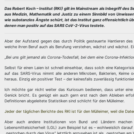
Das Robert Koch – Institut (RKI) gilt im Mainstream als Inbegriff des 
aus Medizin, Mathematik und Justiz zu einem Sinnbild von Unwissen
wie substanzlos Ängste schürt, ist das Institut ganz offensichtlich ü
denen man positiv auf das SARS CoV-2-Virus testete.
Aber der Aufstand gegen das durch Politik gesteuerte Hantieren des
welche ihren Beruf auch als Berufung verstehen, wächst und wächst. Ei
„
Bei uns gilt jemand als Corona-Todesfall, bei dem eine Corona-Infekt
Selbst für einen Laien ist schnell einsehbar, dass solch eine Kategoris
auf das SARS-Virus nimmt alle anderen Mikroben, Bakterien, Keime 
heraus. Einzig ein positiver Test – der keinesfalls zuverlässig funktioni
Ich möchte gar nicht weiter das Kuriosum bedienen, dass unter eine
Genick bricht. Es genügt ein auch gern erst nach dem Ableben erfolg
Definitionen abgeleitete Statistiken sind schlicht für den Mülleimer.
Jeder der täglichen Berichte des RKI ist für den Mülleimer, weil die Dat
Aber auch andere Institutionen von Bund und Ländern machen
Lebensmittelsicherheit (LGL) zum Beispiel tut es – wohlweislich darau
„gestorben durch den Virus” letztlich anzusehen ist als „gestorben am 