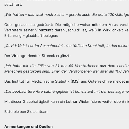
setzt fort:
„
Wir hatten – das weiß noch keiner – gerade auch die erste 100-Jährige
Oder genauer ausgedrückt: Die möglicherweise
mit
dem Virus versto
Vertretern seiner Virenzunft daran „schuld” ist, weiß in Wirklichkeit
Erfahrung – glaubhaft belegen:
„
Covid-19 ist nur im Ausnahmefall eine tödliche Krankheit, in den meist
Der Virologe Hendrik Streeck ergänzt:
„Ich habe mir die Fälle von 31 der 40 Verstorbenen aus dem Landkr
Menschen gestorben sind. Einer der Verstorbenen war älter als 100 Ja
Das Institut für Medizinische Statistik (IMS) aus Österreich vermeldet 
„Die beobachtete Altersabhängigkeit ist konsistent mit der des allgemei
Mit dieser Glaubhaftigkeit kann ein Lothar Wieler (siehe weiter oben) n
Bitte bleiben Sie achtsam.
Anmerkungen und Quellen