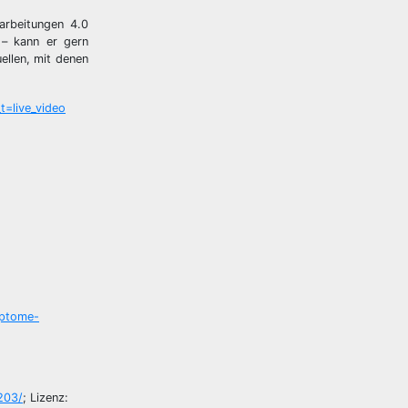
arbeitungen 4.0
 – kann er gern
ellen, mit denen
=live_video
mptome-
203/
; Lizenz: