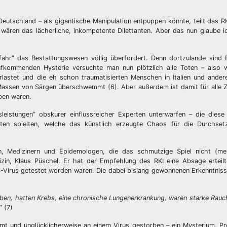
Deutschland – als gigantische Manipulation entpuppen könnte, teilt das RK
wären das lächerliche, inkompetente Dilettanten. Aber das nun glaube 
fahr” das Bestattungswesen völlig überfordert. Denn dortzulande sind 
fkommenden Hysterie versuchte man nun plötzlich alle Toten – also wir
erlastet und die eh schon traumatisierten Menschen in Italien und ande
assen von Särgen überschwemmt (6). Aber außerdem ist damit für alle Ze
ben waren.
leistungen” obskurer einflussreicher Experten unterwarfen – die dies
ten spielten, welche das künstlich erzeugte Chaos für die Durchsetz
n, Medizinern und Epidemologen, die das schmutzige Spiel nicht (meh
zin, Klaus Püschel. Er hat der Empfehlung des RKI eine Absage erteilt
S-Virus getestet worden waren. Die dabei bislang gewonnenen Erkenntnis
haben, hatten Krebs, eine chronische Lungenerkrankung, waren starke Rau
” (7)
t und unglücklicherweise an einem Virus gestorben – ein Mysterium. Pr