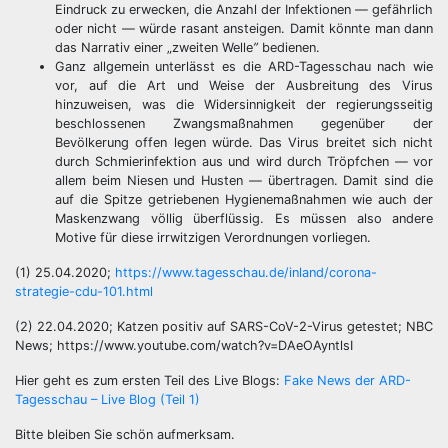
Eindruck zu erwecken, die Anzahl der Infektionen — gefährlich
oder nicht — würde rasant ansteigen. Damit könnte man dann
das Narrativ einer „zweiten Welle
”
bedienen.
Ganz allgemein unterlässt es die ARD-Tagesschau nach wie
vor, auf die Art und Weise der Ausbreitung des Virus
hinzuweisen, was die Widersinnigkeit der regierungsseitig
beschlossenen Zwangsmaßnahmen gegenüber der
Bevölkerung offen legen würde. Das Virus breitet sich nicht
durch Schmierinfektion aus und wird durch Tröpfchen — vor
allem beim Niesen und Husten — übertragen. Damit sind die
auf die Spitze getriebenen Hygienemaßnahmen wie auch der
Maskenzwang völlig überflüssig. Es müssen also andere
Motive für diese irrwitzigen Verordnungen vorliegen.
(1) 25.04.2020;
https://www.tagesschau.de/inland/corona-
strategie-cdu-101.html
(2) 22.04.2020; Katzen positiv auf SARS-CoV-2-Virus getestet; NBC
News; https://www.youtube.com/watch?v=DAeOAyntlsI
Hier geht es zum ersten Teil des Live Blogs:
Fake News der ARD-
Tagesschau – Live Blog (Teil 1
)
Bitte bleiben Sie schön aufmerksam.