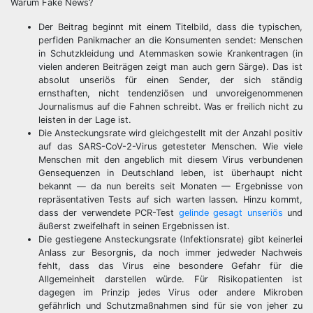
Warum Fake News?
Der Beitrag beginnt mit einem Titelbild, dass die typischen,
perfiden Panikmacher an die Konsumenten sendet: Menschen
in Schutzkleidung und Atemmasken sowie Krankentragen (in
vielen anderen Beiträgen zeigt man auch gern Särge). Das ist
absolut unseriös für einen Sender, der sich ständig
ernsthaften, nicht tendenziösen und unvoreigenommenen
Journalismus auf die Fahnen schreibt. Was er freilich nicht zu
leisten in der Lage ist.
Die Ansteckungsrate wird gleichgestellt mit der Anzahl positiv
auf das SARS-CoV-2-Virus getesteter Menschen. Wie viele
Menschen mit den angeblich mit diesem Virus verbundenen
Gensequenzen in Deutschland leben, ist überhaupt nicht
bekannt — da nun bereits seit Monaten — Ergebnisse von
repräsentativen Tests auf sich warten lassen. Hinzu kommt,
dass der verwendete PCR-Test
gelinde gesagt unseriös
und
äußerst zweifelhaft in seinen Ergebnissen ist.
Die gestiegene Ansteckungsrate (Infektionsrate) gibt keinerlei
Anlass zur Besorgnis, da noch immer jedweder Nachweis
fehlt, dass das Virus eine besondere Gefahr für die
Allgemeinheit darstellen würde. Für Risikopatienten ist
dagegen im Prinzip jedes Virus oder andere Mikroben
gefährlich und Schutzmaßnahmen sind für sie von jeher zu