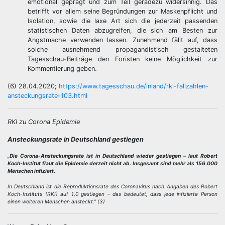
emotional geprägt und zum Teil geradezu widersinnig. Das
betrifft vor allem seine Begründungen zur Maskenpflicht und
Isolation, sowie die laxe Art sich die jederzeit passenden
statistischen Daten abzugreifen, die sich am Besten zur
Angstmache verwenden lassen. Zunehmend fällt auf, dass
solche ausnehmend propagandistisch gestalteten
Tagesschau-Beiträge den Foristen keine Möglichkeit zur
Kommentierung geben.
(6) 28.04.2020;
https://www.tagesschau.de/inland/rki-fallzahlen-
ansteckungsrate-103.html
RKI zu Corona Epidemie
Ansteckungsrate in Deutschland gestiegen
„
Die Corona-Ansteckungsrate ist in Deutschland wieder gestiegen – laut Robert
Koch-Institut flaut die Epidemie derzeit nicht ab. Insgesamt sind mehr als 156.000
Menschen infiziert.
In Deutschland ist die Reproduktionsrate des Coronavirus nach Angaben des Robert
Koch-Instituts (RKI) auf 1,0 gestiegen – das bedeutet, dass jede infizierte Person
einen weiteren Menschen ansteckt.” (3)