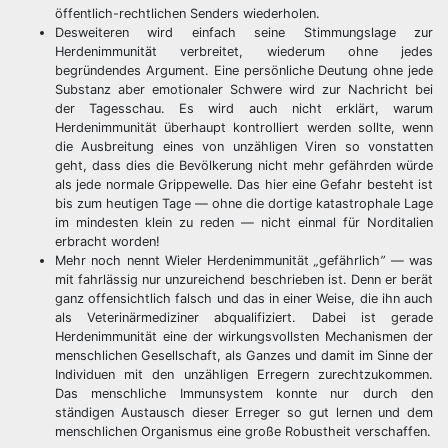
öffentlich-rechtlichen Senders wiederholen.
Desweiteren wird einfach seine Stimmungslage zur
Herdenimmunität verbreitet, wiederum ohne jedes
begründendes Argument. Eine persönliche Deutung ohne jede
Substanz aber emotionaler Schwere wird zur Nachricht bei
der Tagesschau. Es wird auch nicht erklärt, warum
Herdenimmunität überhaupt kontrolliert werden sollte, wenn
die Ausbreitung eines von unzähligen Viren so vonstatten
geht, dass dies die Bevölkerung nicht mehr gefährden würde
als jede normale Grippewelle. Das hier eine Gefahr besteht ist
bis zum heutigen Tage — ohne die dortige katastrophale Lage
im mindesten klein zu reden — nicht einmal für Norditalien
erbracht worden!
Mehr noch nennt Wieler Herdenimmunität
„
gefährlich
”
— was
mit fahrlässig nur unzureichend beschrieben ist. Denn er berät
ganz offensichtlich falsch und das in einer Weise, die ihn auch
als Veterinärmediziner abqualifiziert. Dabei ist gerade
Herdenimmunität eine der wirkungsvollsten Mechanismen der
menschlichen Gesellschaft, als Ganzes und damit im Sinne der
Individuen mit den unzähligen Erregern zurechtzukommen.
Das menschliche Immunsystem konnte nur durch den
ständigen Austausch dieser Erreger so gut lernen und dem
menschlichen Organismus eine große Robustheit verschaffen.