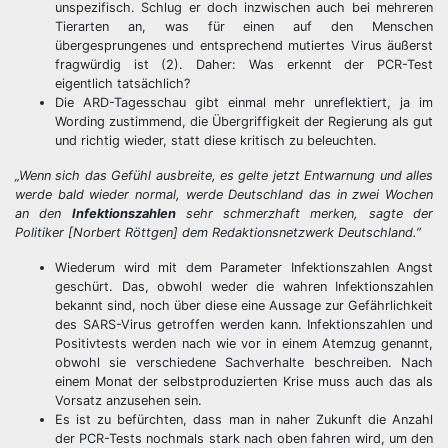
unspezifisch. Schlug er doch inzwischen auch bei mehreren
Tierarten an, was für einen auf den Menschen
übergesprungenes und entsprechend mutiertes Virus äußerst
fragwürdig ist (2). Daher: Was erkennt der PCR-Test
eigentlich tatsächlich?
Die ARD-Tagesschau gibt einmal mehr unreflektiert, ja im
Wording zustimmend, die Übergriffigkeit der Regierung als gut
und richtig wieder, statt diese kritisch zu beleuchten.
„Wenn sich das Gefühl ausbreite, es gelte jetzt Entwarnung und alles
werde bald wieder normal, werde Deutschland das in zwei Wochen
an den
Infektionszahlen
sehr schmerzhaft merken, sagte der
Politiker [Norbert Röttgen] dem Redaktionsnetzwerk Deutschland.”
Wiederum wird mit dem Parameter Infektionszahlen Angst
geschürt. Das, obwohl weder die wahren Infektionszahlen
bekannt sind, noch über diese eine Aussage zur Gefährlichkeit
des SARS-Virus getroffen werden kann. Infektionszahlen und
Positivtests werden nach wie vor in einem Atemzug genannt,
obwohl sie verschiedene Sachverhalte beschreiben. Nach
einem Monat der selbstproduzierten Krise muss auch das als
Vorsatz anzusehen sein.
Es ist zu befürchten, dass man in naher Zukunft die Anzahl
der PCR-Tests nochmals stark nach oben fahren wird, um den