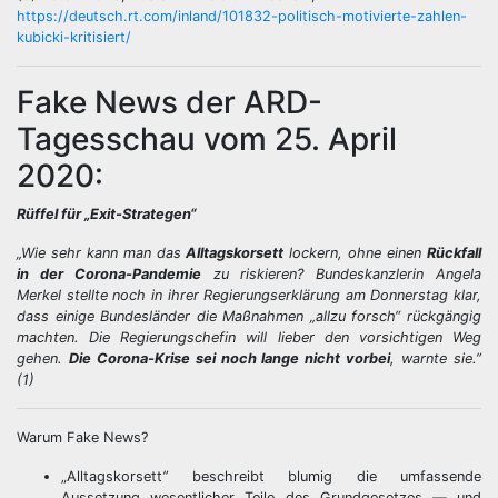
https://deutsch.rt.com/inland/101832-politisch-motivierte-zahlen-
kubicki-kritisiert/
Fake News der ARD-
Tagesschau vom 25. April
2020:
Rüffel für „Exit-Strategen“
„Wie sehr kann man das
Alltagskorsett
lockern, ohne einen
Rückfall
in der Corona-Pandemie
zu riskieren? Bundeskanzlerin Angela
Merkel stellte noch in ihrer Regierungserklärung am Donnerstag klar,
dass einige Bundesländer die Maßnahmen „allzu forsch“ rückgängig
machten. Die Regierungschefin will lieber den vorsichtigen Weg
gehen.
Die Corona-Krise sei noch lange nicht vorbei
, warnte sie.”
(1)
Warum Fake News?
„Alltagskorsett
”
beschreibt blumig die umfassende
Aussetzung wesentlicher Teile des Grundgesetzes — und