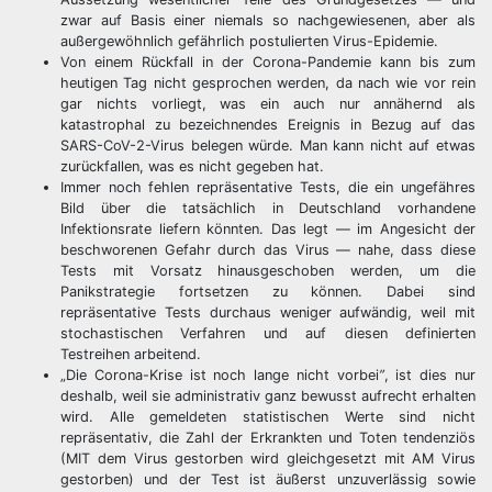
zwar auf Basis einer niemals so nachgewiesenen, aber als
außergewöhnlich gefährlich postulierten Virus-Epidemie.
Von einem Rückfall in der Corona-Pandemie kann bis zum
heutigen Tag nicht gesprochen werden, da nach wie vor rein
gar nichts vorliegt, was ein auch nur annähernd als
katastrophal zu bezeichnendes Ereignis in Bezug auf das
SARS-CoV-2-Virus belegen würde. Man kann nicht auf etwas
zurückfallen, was es nicht gegeben hat.
Immer noch fehlen repräsentative Tests, die ein ungefähres
Bild über die tatsächlich in Deutschland vorhandene
Infektionsrate liefern könnten. Das legt — im Angesicht der
beschworenen Gefahr durch das Virus — nahe, dass diese
Tests mit Vorsatz hinausgeschoben werden, um die
Panikstrategie fortsetzen zu können. Dabei sind
repräsentative Tests durchaus weniger aufwändig, weil mit
stochastischen Verfahren und auf diesen definierten
Testreihen arbeitend.
„Die Corona-Krise ist noch lange nicht vorbei
”
, ist dies nur
deshalb, weil sie administrativ ganz bewusst aufrecht erhalten
wird. Alle gemeldeten statistischen Werte sind nicht
repräsentativ, die Zahl der Erkrankten und Toten tendenziös
(MIT dem Virus gestorben wird gleichgesetzt mit AM Virus
gestorben) und der Test ist äußerst unzuverlässig sowie