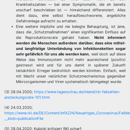
Krankheitszahlen — bei einer Symptomatik, die eh bereits
unscharf beschrieben ist — hinreichend differenziert. Alles
dient dazu, eine selbst heraufbeschworene, angebliche
Gefahrenlage aufrecht zu erhalten.
Eine weitere implizite und nie belegte Behauptung, ist jene,
dass die
„
Schutzmaßnahmen
”
einen signifikanten Einfluss auf
die Reproduktionsrate gehabt haben.
Nicht informiert
werden die Menschen außerdem darüber, dass eine mittel-
und langfristige Unterbindung von Infektionsketten sogar
sehr gefährlich für uns alle werden kann
, weil doch auf diese
Weise das Immunsystem nicht mehr ausreichend (positiv)
gestresst wird und für uns damit in späterer Zukunft
tatsächlich Erreger bedrohlich werden könnten. Einfach, weil
mit Macht unser natürlicher Schutzmechanismus gegenüber
Mikroorganismen und Viren systematisch lahmgelegt wurde.
(3) 28.04.2020;
https://www.tagesschau.de/inland/rki-fallzahlen-
ansteckungsrate-101.html
(4) 24.03.2020;
https://www.rki.de/DE/Content/InfAZ/N/Neuartiges_Coronavirus/Falldef
__blob=publicationFile
(5) 28.04.2020; Kubicki kritisiert RKI scharf;