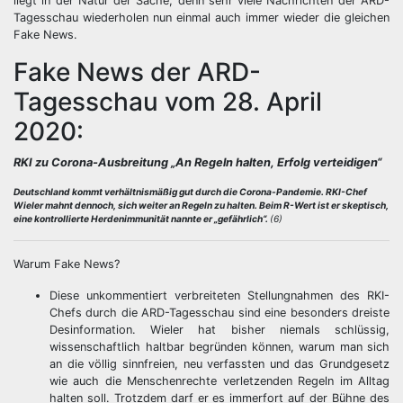
liegt in der Natur der Sache, denn sehr viele Nachrichten der ARD-
Tagesschau wiederholen nun einmal auch immer wieder die gleichen
Fake News.
Fake News der ARD-
Tagesschau vom 28. April
2020:
RKI zu Corona-Ausbreitung
„
An Regeln halten, Erfolg verteidigen“
Deutschland kommt verhältnismäßig gut durch die Corona-Pandemie. RKI-Chef
Wieler mahnt dennoch, sich weiter an Regeln zu halten. Beim R-Wert ist er skeptisch,
eine kontrollierte Herdenimmunität nannte er „gefährlich“.
(6)
Warum Fake News?
Diese unkommentiert verbreiteten Stellungnahmen des RKI-
Chefs durch die ARD-Tagesschau sind eine besonders dreiste
Desinformation. Wieler hat bisher niemals schlüssig,
wissenschaftlich haltbar begründen können, warum man sich
an die völlig sinnfreien, neu verfassten und das Grundgesetz
wie auch die Menschenrechte verletzenden Regeln im Alltag
halten soll. Trotzdem darf er es immerfort auf der Bühne des