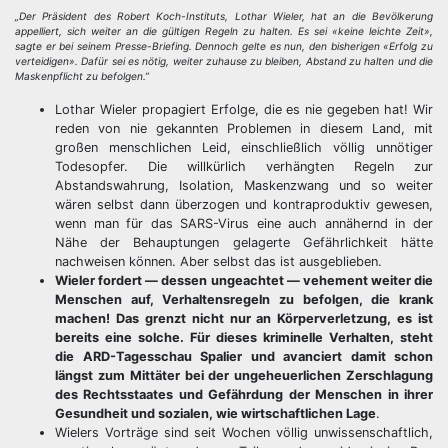
„Der Präsident des Robert Koch-Instituts, Lothar Wieler, hat an die Bevölkerung
appelliert, sich weiter an die gültigen Regeln zu halten. Es sei «keine leichte Zeit»,
sagte er bei seinem Presse-Briefing. Dennoch gelte es nun, den bisherigen «Erfolg zu
verteidigen». Dafür sei es nötig, weiter zuhause zu bleiben, Abstand zu halten und die
Maskenpflicht zu befolgen.”
Lothar Wieler propagiert Erfolge, die es nie gegeben hat! Wir
reden von nie gekannten Problemen in diesem Land, mit
großen menschlichen Leid, einschließlich völlig unnötiger
Todesopfer. Die willkürlich verhängten Regeln zur
Abstandswahrung, Isolation, Maskenzwang und so weiter
wären selbst dann überzogen und kontraproduktiv gewesen,
wenn man für das SARS-Virus eine auch annähernd in der
Nähe der Behauptungen gelagerte Gefährlichkeit hätte
nachweisen können. Aber selbst das ist ausgeblieben.
Wieler fordert — dessen ungeachtet — vehement weiter die
Menschen auf, Verhaltensregeln zu befolgen, die krank
machen! Das grenzt nicht nur an Körperverletzung, es ist
bereits eine solche. Für dieses kriminelle Verhalten, steht
die ARD-Tagesschau Spalier und avanciert damit schon
längst zum Mittäter bei der ungeheuerlichen Zerschlagung
des Rechtsstaates und Gefährdung der Menschen in ihrer
Gesundheit und sozialen, wie wirtschaftlichen Lage
.
Wielers Vorträge sind seit Wochen völlig unwissenschaftlich,