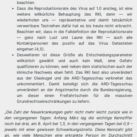
beachten.
Dass die Reproduktionsrate des Virus auf 1.0 anstieg, ist eine
weitere willkürliche Behauptung des RKI, denn — wir
wiederholen uns — repräsentative und damit tatsächlich
verwertbare Testreihen dafür hat es bis heute nicht erbracht.
Beachten wir, dass in die Falldefinition der Reproduktionsrate
— ganz nach Lust und Laune des RKI — auch alle
Kontaktpersonen des positiv auf das Virus Getesteten
eingehen (4,5).
Desweiteren ist diese Größe als Entscheidungsparameter
willkürlich gewählt und auch kein Maß, eine Gefahr
qualifizieren zu können, weil neben dem statistischen auch der
klinische Nachweis eben fehlt. Das RKI liest also unverändert
aus der Glaskugel und die ARD-Tagesschau verbreitet das
unkommentiert. Damit beteiligt sich die ARD-Tagesschau
unverändert an der Angstmache durch die Bundesregierung,
um dieser einen Freifahrtschein für die massiven
Grundrechtseinschränkungen zu liefern.
„Die Zahl der Neuerkrankungen geht nicht mehr leicht zurück wie in
den vergangenen Tagen. Anfang März lag die wichtige Kennziffer
noch bei drei, am 8. April bei 1,3, in den vergangenen Tagen bei 0,9 –
jeweils mit einer gewissen Schwankungsbreite. Diese Kennzahl gibt
an, wie viele Menschen eine erkrankte Person im Durchschnitt