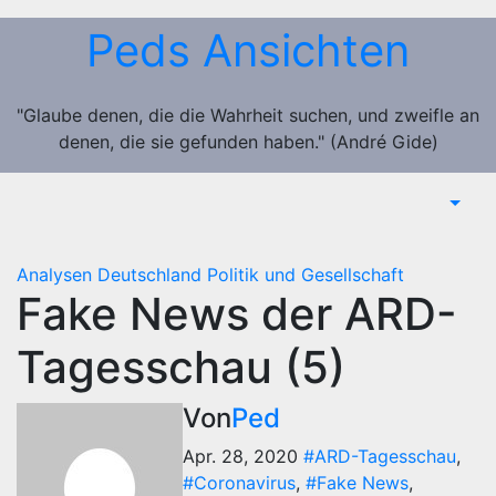
Zum
Peds Ansichten
Inhalt
springen
"Glaube denen, die die Wahrheit suchen, und zweifle an
denen, die sie gefunden haben." (André Gide)
Analysen
Deutschland
Politik und Gesellschaft
Fake News der ARD-
Tagesschau (5)
Von
Ped
Apr. 28, 2020
#ARD-Tagesschau
,
#Coronavirus
,
#Fake News
,