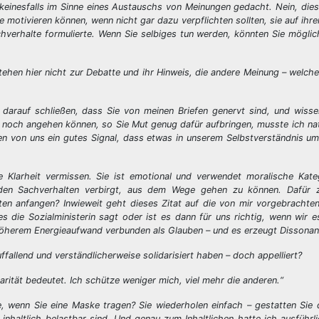
 keinesfalls im Sinne eines Austauschs von Meinungen gedacht. Nein, dies
e motivieren können, wenn nicht gar dazu verpflichten sollten, sie auf ihr
chverhalte formulierte. Wenn Sie selbiges tun werden, könnten Sie mögli
ehen hier nicht zur Debatte und ihr Hinweis, die andere Meinung – welche 
h darauf schließen, dass Sie von meinen Briefen genervt sind, und wiss
noch angehen können, so Sie Mut genug dafür aufbringen, musste ich nat
en von uns ein gutes Signal, dass etwas in unserem Selbstverständnis u
se Klarheit vermissen. Sie ist emotional und verwendet moralische Kat
den Sachverhalten verbirgt, aus dem Wege gehen zu können. Dafür zi
erten anfangen? Inwieweit geht dieses Zitat auf die von mir vorgebracht
s die Sozialministerin sagt oder ist es dann für uns richtig, wenn wir es
höherem Energieaufwand verbunden als Glauben – und es erzeugt Dissonan
fallend und verständlicherweise solidarisiert haben – doch appelliert?
ität bedeutet. Ich schütze weniger mich, viel mehr die anderen.“
, wenn Sie eine Maske tragen? Sie wiederholen einfach – gestatten Sie
 inhaltlich belastbar sind. Und genau zum Inhaltlichen hatte ich ausführl