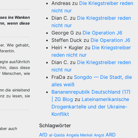
Andreas
zu
Die Kriegstreiber reden
nicht nur
Dian C.
zu
Die Kriegstreiber reden
eses ins Wanken
ann, wenn diese
nicht nur
George G
zu
Die Operation J6
Steffen Duck
zu
Die Operation J6
er. Wie gehabt,
Heiri + Kugler
zu
Die Kriegstreiber
erentin.
reden nicht nur
Dian C.
zu
Die Kriegstreiber reden
egte ausführlich
hin, dass diese
nicht nur
er Menschen, wie
FraDa
zu
Songdo — Die Stadt, die
alles weiß
n die einleitend
Bananenrepublik Deutschland (17)
nz zu lesen, sie
| ZG Blog
zu
Lateinamerikanische
Drogenkartelle und der Ukraine-
Konflikt
Schlagwörter
aber auch
AfD
ARD
al-Qaida
Angela Merkel
Angst