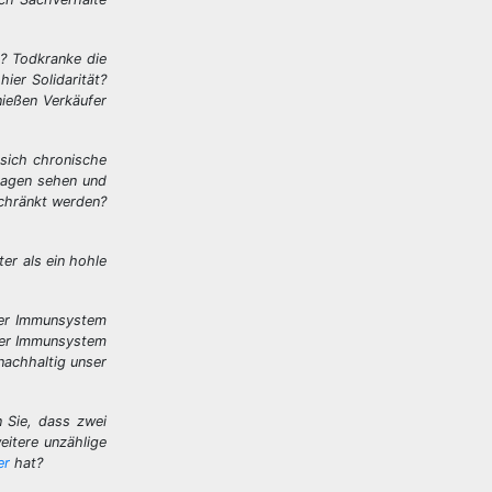
n? Todkranke die
ier Solidarität?
ießen Verkäufer
 sich chronische
lagen sehen und
schränkt werden?
er als ein hohle
nser Immunsystem
nser Immunsystem
nachhaltig unser
n Sie, dass zwei
eitere unzählige
er
hat?