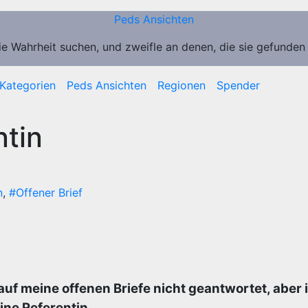
Peds Ansichten
ie Wahrheit suchen, und zweifle an denen, die sie gefunden
Kategorien
Peds Ansichten
Regionen
Spender
ntin
n
,
#Offener Brief
uf meine offenen Briefe nicht geantwortet, aber
ine Referentin.