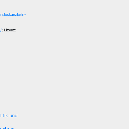
ndeskanzlerin-
/
; Lizenz:
litik und