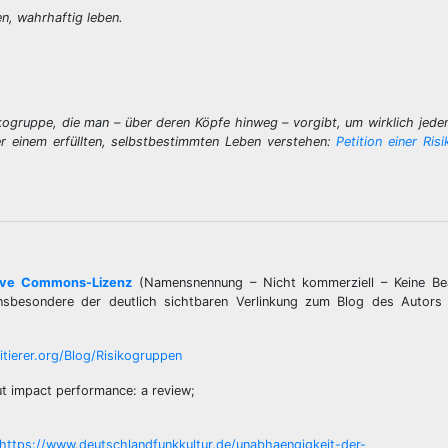
zen, wahrhaftig leben.
sikogruppe, die man – über deren Köpfe hinweg – vorgibt, um wirklich jede
r einem erfüllten, selbstbestimmten Leben verstehen:
Petition einer Ris
ive Commons-Lizenz
(Namensnennung – Nicht kommerziell – Keine Be
– insbesondere der deutlich sichtbaren Verlinkung zum Blog des Autors
tierer.org/Blog/Risikogruppen
ut impact performance: a review;
https://www.deutschlandfunkkultur.de/unabhaengigkeit-der-