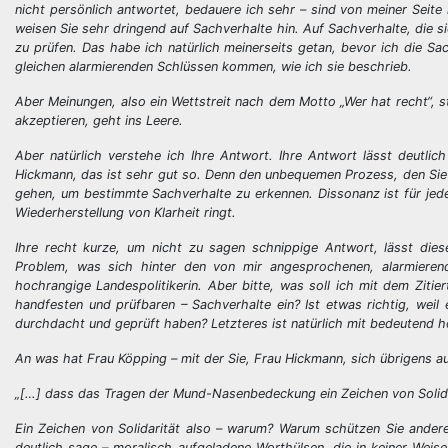
nicht persönlich antwortet, bedauere ich sehr – sind von meiner Seite
weisen Sie sehr dringend auf Sachverhalte hin. Auf Sachverhalte, die si
zu prüfen. Das habe ich natürlich meinerseits getan, bevor ich die Sa
gleichen alarmierenden Schlüssen kommen, wie ich sie beschrieb.
Aber Meinungen, also ein Wettstreit nach dem Motto „Wer hat recht“, st
akzeptieren, geht ins Leere.
Aber natürlich verstehe ich Ihre Antwort. Ihre Antwort lässt deutlic
Hickmann, das ist sehr gut so. Denn den unbequemen Prozess, den Sie 
gehen, um bestimmte Sachverhalte zu erkennen. Dissonanz ist für jed
Wiederherstellung von Klarheit ringt.
Ihre recht kurze, um nicht zu sagen schnippige Antwort, lässt die
Problem, was sich hinter den von mir angesprochenen, alarmieren
hochrangige Landespolitikerin. Aber bitte, was soll ich mit dem Ziti
handfesten und prüfbaren – Sachverhalte ein? Ist etwas richtig, weil e
durchdacht und geprüft haben? Letzteres ist natürlich mit bedeutend 
An was hat Frau Köpping – mit der Sie, Frau Hickmann, sich übrigens auf
„[…] dass das Tragen der Mund-Nasenbedeckung ein Zeichen von Solidar
Ein Zeichen von Solidarität also – warum? Warum schützen Sie andere
deutlich sage – moralisch aufgeladene Worthülsen, die in keiner Weise