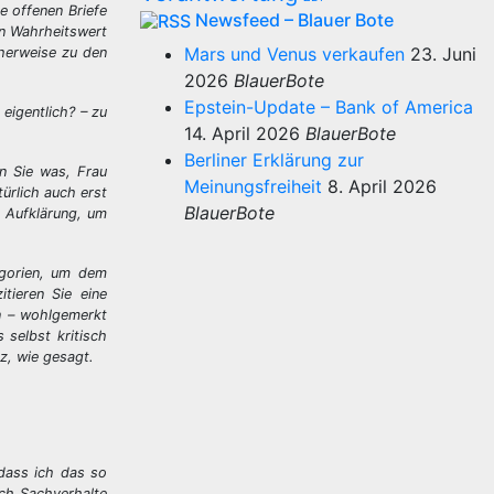
e offenen Briefe
Newsfeed – Blauer Bote
en Wahrheitswert
Mars und Venus verkaufen
23. Juni
cherweise zu den
2026
BlauerBote
Epstein-Update – Bank of America
eigentlich? – zu
14. April 2026
BlauerBote
Berliner Erklärung zur
en Sie was, Frau
Meinungsfreiheit
8. April 2026
ürlich auch erst
BlauerBote
m Aufklärung, um
egorien, um dem
tieren Sie eine
en – wohlgemerkt
 selbst kritisch
z, wie gesagt.
 dass ich das so
ich Sachverhalte