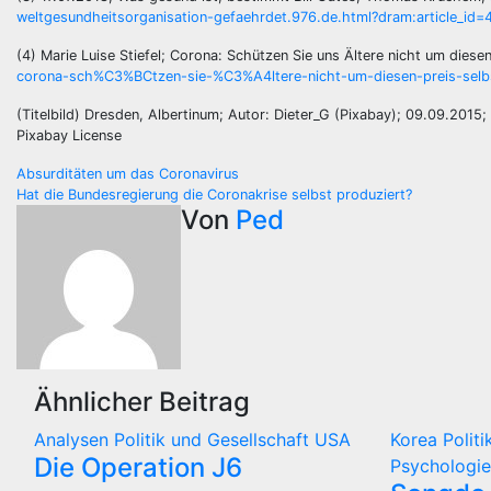
weltgesundheitsorganisation-gefaehrdet.976.de.html?dram:article_id
(4) Marie Luise Stiefel; Corona: Schützen Sie uns Ältere nicht um diese
corona-sch%C3%BCtzen-sie-%C3%A4ltere-nicht-um-diesen-preis-selbs
(Titelbild) Dresden, Albertinum; Autor: Dieter_G (Pixabay); 09.09.2015;
Pixabay License
Beitragsnavigation
Absurditäten um das Coronavirus
Hat die Bundesregierung die Coronakrise selbst produziert?
Von
Ped
Ähnlicher Beitrag
Analysen
Politik und Gesellschaft
USA
Korea
Polit
Die Operation J6
Psychologie