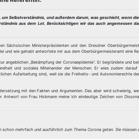
en, um Selbstverständnis, und außerdem darum, was geschieht, wenn di
verständnis aus dem Lot. Berücksichtigen wir das auch angemessen d
en Sächsischen Ministerpräsidenten und den Dresdner Oberbürgermeist
lei und wie gehabt antwortete mir aus dem Oberbürgermeisteramt eine Ref
ur angeblichen „Bekämpfung der Coronaepidemie“. Er begründete und bel
sundheit und soziales Miteinander der Menschen. Er wies zudem darauf 
lichen Aufarbeitung sind, weil sie die Freiheits- und Autonomierechte d
ndersetzung mit den Fakten und Argumenten. Das aber wird schwierig, wen
der Antwort von Frau Hickmann meine ich eindeutige Zeichen von Dissona
e nun schon mehrfach und ausführlich zum Thema Corona getan. Sie müssen 