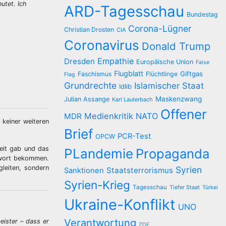
utet. Ich
ARD-Tagesschau
Bundestag
Corona-Lügner
Christian Drosten
CIA
Coronavirus
Donald Trump
Empathie
Dresden
Europäische Union
False
Flugblatt
Giftgas
Faschismus
Flüchtlinge
Flag
Grundrechte
Islamischer Staat
Idlib
Maskenzwang
Julian Assange
Karl Lauterbach
Offener
Medienkritik
NATO
MDR
 keiner weiteren
Brief
PCR-Test
OPCW
heit gab und das
PLandemie
Propaganda
twort bekommen.
gleiten, sondern
Syrien
Staatsterrorismus
Sanktionen
Syrien-Krieg
Tagesschau
Tiefer Staat
Türkei
Ukraine-Konflikt
UNO
Verantwortung
eister – dass er
ZDF