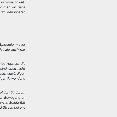
ältnismäßigkeit.
kommen wir ganz
s um den inneren
Epidemien – hier
Prinzip auch gar
tastrophen, die
sind eben nicht
gen, unwürdigen
ßiger Anwendung
olidarität darum
der Bewegung an
s in Solidarität
d Stress bei uns