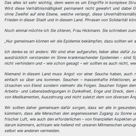
Das alles ist sehr wichtig, denn wenn es um Eingriffe in komplexe Stru
Wird diese Verhältnismäßigkeit permanent nicht gewahrt und dabei 
ohne Zweifel auf eine Ebene, welche verlangt, diese Unverhältnismäß
Frieden in dieser Stadt und in diesem Land. Phrasen von Solidarität kö
Noch einmal möchte ich Sie zitieren, Frau Hickmann. Sie schrieben zu
„Nur gemeinsam können wir die Epidemie bekämpfen, dazu sollten wir all
Ich denke es ist anders: Wir sind eher aufgerufen, lieber alles dafür
ausdrücklich verstanden im Sinne krankmachender Epidemien – sind Sy
nicht verhindern und – wie schon gesagt – wir sollten es auch nicht, we
Niemand in diesem Land muss Angst vor einer Seuche haben, auch nic
einfach so über uns kommen. Seuchen – massenhafte Infektionen, an
Ursachen von Elend sondern vielmehr die Folgen. Seuchen folgen de
Arbeits- und Lebensbedingungen in Dunkelheit, Enge und Dreck, dem 
von Medikamenten, Auszehrung und nicht zuletzt dem von diversen Än
Wir sollten daher gemeinsam dafür sorgen, dass wir alle in gesunden
kümmern, dass alle Menschen den angemessenen Zugang zu Sonne und
frischer Luft, wie auch den erforderlichen – von finanziellen Aspekten
darum kümmern, achtsam wie heilend mit unseren Mitmenschen umzugehen
selbst wie anderen vermeiden.