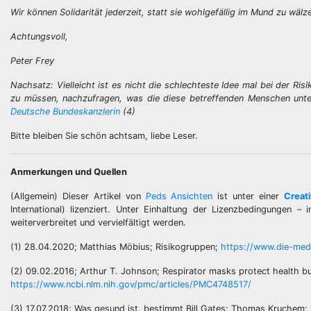
Wir können Solidarität jederzeit, statt sie wohlgefällig im Mund zu wäl
Achtungsvoll,
Peter Frey
Nachsatz: Vielleicht ist es nicht die schlechteste Idee mal bei der Ri
zu müssen, nachzufragen, was die diese betreffenden Menschen unte
Deutsche Bundeskanzlerin
(4)
Bitte bleiben Sie schön achtsam, liebe Leser.
Anmerkungen und Quellen
(Allgemein) Dieser Artikel von
Peds Ansichten
ist unter einer
Creat
International) lizenziert. Unter Einhaltung der Lizenzbedingungen 
weiterverbreitet und vervielfältigt werden.
(1) 28.04.2020; Matthias Möbius; Risikogruppen;
https://www.die-medi
(2) 09.02.2016; Arthur T. Johnson; Respirator masks protect health b
https://www.ncbi.nlm.nih.gov/pmc/articles/PMC4748517/
(3) 17.07.2018; Was gesund ist, bestimmt Bill Gates; Thomas Kruchem;