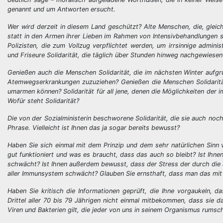
genannt und um Antworten ersucht.
Wer wird derzeit in diesem Land geschützt? Alte Menschen, die, glei
statt in den Armen ihrer Lieben im Rahmen von Intensivbehandlungen st
Polizisten, die zum Vollzug verpflichtet werden, um irrsinnige adm
und Friseure Solidarität, die täglich über Stunden hinweg nachgewies
Genießen auch die Menschen Solidarität, die im nächsten Winter aufgr
Atemwegserkrankungen zuzuziehen? Genießen die Menschen Solidarität
umarmen können? Solidarität für all jene, denen die Möglichkeiten der
Wofür steht Solidarität?
Die von der Sozialministerin beschworene Solidarität, die sie auch noch
Phrase. Vielleicht ist Ihnen das ja sogar bereits bewusst?
Haben Sie sich einmal mit dem Prinzip und dem sehr natürlichen Sinn 
gut funktioniert und was es braucht, dass das auch so bleibt? Ist I
schwächt? Ist Ihnen außerdem bewusst, dass der Stress der durch die 
aller Immunsystem schwächt? Glauben Sie ernsthaft, dass man das mit 
Haben Sie kritisch die Informationen geprüft, die Ihne vorgaukeln, da
Drittel aller 70 bis 79 Jährigen nicht einmal mitbekommen, dass sie d
Viren und Bakterien gilt, die jeder von uns in seinem Organismus rums