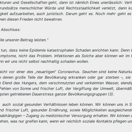
kturen und Gesellschaften geht, dann ist nämlich Eines unerlässlich: Verh
Grundsätze menschlicher Würde und Rechtsstaatlichkeit verletzt, dann 
igkeit aufzuarbeiten, auch juristisch. Darum geht es. Noch mehr geht e
nnen diesen Frieden nicht bewahren.
m Abschluss:
e unseren Beitrag leisten.“
 zu tun, dass keine Epidemie katastrophalen Schaden anrichten kann. Denn 
mptome, nicht das Problem. Infektionen als Solche aber können wir im 
nn wir uns nicht selbst nachhaltig schaden wollen.
ht vor einer des „neuartigen“ Coronavirus. Seuchen sind keine Naturka
 denen große Teile der Bevölkerung erkranken oder gar sterben –, sie 
m Elend des Hungers, dem verschmutzten und verkeimten Wasser, elendi
Fehlen von Sonne und frischer Luft, der Vergiftung der Umwelt, übermä
gsten getriebenen Dauerstress ganzer Bevölkerungsgruppen (3).
, auch sozial gesunden Verhältnissen leben können. Wir können uns in S
 frischer Luft, gesunder Ernährung, sowie Möglichkeiten ausgleichen
 unabhängigen – Zugang zu medizinischer Versorgung erhalten. Wir können un
, was nur greifen kann, wenn wir reichlich soziale Kontakte pflegen un