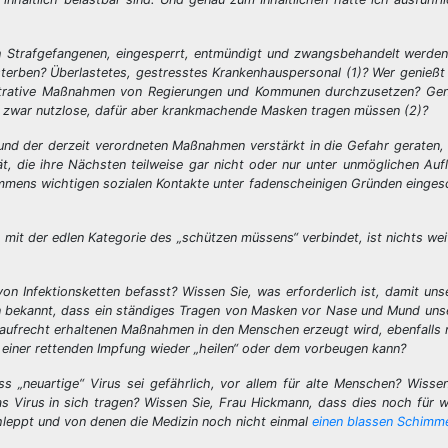
ch Strafgefangenen, eingesperrt, entmündigt und zwangsbehandelt werde
erben? Überlastetes, gestresstes Krankenhauspersonal (1)? Wer genießt h
inistrative Maßnahmen von Regierungen und Kommunen durchzusetzen? Gen
en zwar nutzlose, dafür aber krankmachende Masken tragen müssen (2)?
und der derzeit verordneten Maßnahmen verstärkt in die Gefahr geraten,
, die ihre Nächsten teilweise gar nicht oder nur unter unmöglichen Auf
 immens wichtigen sozialen Kontakte unter fadenscheinigen Gründen einge
 mit der edlen Kategorie des „schützen müssens“ verbindet, ist nichts weit
von Infektionsketten befasst? Wissen Sie, was erforderlich ist, damit u
hnen bekannt, dass ein ständiges Tragen von Masken vor Nase und Mund u
aufrecht erhaltenen Maßnahmen in den Menschen erzeugt wird, ebenfalls 
einer rettenden Impfung wieder „heilen“ oder dem vorbeugen kann?
ss „neuartige“ Virus sei gefährlich, vor allem für alte Menschen? Wisse
as Virus in sich tragen? Wissen Sie, Frau Hickmann, dass dies noch für w
chleppt und von denen die Medizin noch nicht einmal
einen blassen Schimm