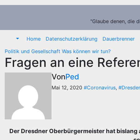
Zum
Inhalt
springen
"Glaube denen, die d
Home
Datenschutzerklärung
Dauerbrenner
Politik und Gesellschaft
Was können wir tun?
Fragen an eine Refere
Von
Ped
Mai 12, 2020
#Coronavirus
,
#Dresde
Der Dresdner Oberbürgermeister hat bislang a
se