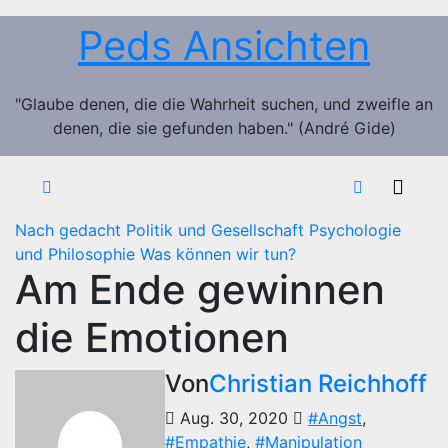
Zum
Peds Ansichten
Inhalt
springen
"Glaube denen, die die Wahrheit suchen, und zweifle an
denen, die sie gefunden haben." (André Gide)
Nach gedacht
Politik und Gesellschaft
Psychologie
und Philosophie
Was können wir tun?
Am Ende gewinnen
die Emotionen
Von
Christian Reichhoff
Aug. 30, 2020
#Angst
,
#Empathie
,
#Manipulation