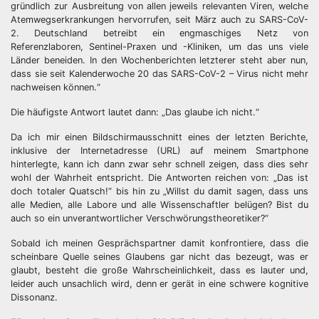
gründlich zur Ausbreitung von allen jeweils relevanten Viren, welche
Atemwegserkrankungen hervorrufen, seit März auch zu SARS-CoV-
2. Deutschland betreibt ein engmaschiges Netz von
Referenzlaboren, Sentinel-Praxen und -Kliniken, um das uns viele
Länder beneiden. In den Wochenberichten letzterer steht aber nun,
dass sie seit Kalenderwoche 20 das SARS-CoV-2 – Virus nicht mehr
nachweisen können.“
Die häufigste Antwort lautet dann: „Das glaube ich nicht.“
Da ich mir einen Bildschirmausschnitt eines der letzten Berichte,
inklusive der Internetadresse (URL) auf meinem Smartphone
hinterlegte, kann ich dann zwar sehr schnell zeigen, dass dies sehr
wohl der Wahrheit entspricht. Die Antworten reichen von: „Das ist
doch totaler Quatsch!“ bis hin zu „Willst du damit sagen, dass uns
alle Medien, alle Labore und alle Wissenschaftler belügen? Bist du
auch so ein unverantwortlicher Verschwörungstheoretiker?“
Sobald ich meinen Gesprächspartner damit konfrontiere, dass die
scheinbare Quelle seines Glaubens gar nicht das bezeugt, was er
glaubt, besteht die große Wahrscheinlichkeit, dass es lauter und,
leider auch unsachlich wird, denn er gerät in eine schwere kognitive
Dissonanz.