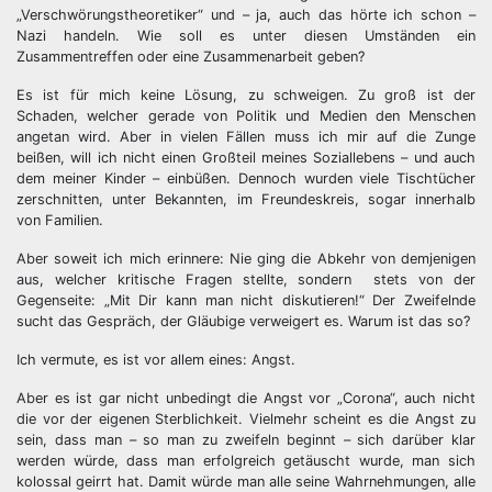
„Verschwörungstheoretiker“ und – ja, auch das hörte ich schon –
Nazi handeln. Wie soll es unter diesen Umständen ein
Zusammentreffen oder eine Zusammenarbeit geben?
Es ist für mich keine Lösung, zu schweigen. Zu groß ist der
Schaden, welcher gerade von Politik und Medien den Menschen
angetan wird. Aber in vielen Fällen muss ich mir auf die Zunge
beißen, will ich nicht einen Großteil meines Soziallebens – und auch
dem meiner Kinder – einbüßen. Dennoch wurden viele Tischtücher
zerschnitten, unter Bekannten, im Freundeskreis, sogar innerhalb
von Familien.
Aber soweit ich mich erinnere: Nie ging die Abkehr von demjenigen
aus, welcher kritische Fragen stellte, sondern stets von der
Gegenseite: „Mit Dir kann man nicht diskutieren!“ Der Zweifelnde
sucht das Gespräch, der Gläubige verweigert es. Warum ist das so?
Ich vermute, es ist vor allem eines: Angst.
Aber es ist gar nicht unbedingt die Angst vor „Corona“, auch nicht
die vor der eigenen Sterblichkeit. Vielmehr scheint es die Angst zu
sein, dass man – so man zu zweifeln beginnt – sich darüber klar
werden würde, dass man erfolgreich getäuscht wurde, man sich
kolossal geirrt hat. Damit würde man alle seine Wahrnehmungen, alle