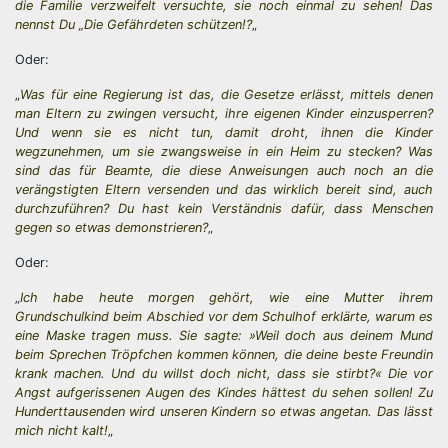
die Familie verzweifelt versuchte, sie noch einmal zu sehen! Das
nennst Du „Die Gefährdeten schützen!?
„
Oder:
„
Was für eine Regierung ist das, die Gesetze erlässt, mittels denen
man Eltern zu zwingen versucht, ihre eigenen Kinder einzusperren?
Und wenn sie es nicht tun, damit droht, ihnen die Kinder
wegzunehmen, um sie zwangsweise in ein Heim zu stecken? Was
sind das für Beamte, die diese Anweisungen auch noch an die
verängstigten Eltern versenden und das wirklich bereit sind, auch
durchzuführen? Du hast kein Verständnis dafür, dass Menschen
gegen so etwas demonstrieren?
„
Oder:
„
Ich habe heute morgen gehört, wie eine Mutter ihrem
Grundschulkind beim Abschied vor dem Schulhof erklärte, warum es
eine Maske tragen muss. Sie sagte: »Weil doch aus deinem Mund
beim Sprechen Tröpfchen kommen können, die deine beste Freundin
krank machen. Und du willst doch nicht, dass sie stirbt?« Die vor
Angst aufgerissenen Augen des Kindes hättest du sehen sollen! Zu
Hunderttausenden wird unseren Kindern so etwas angetan. Das lässt
mich nicht kalt!
„