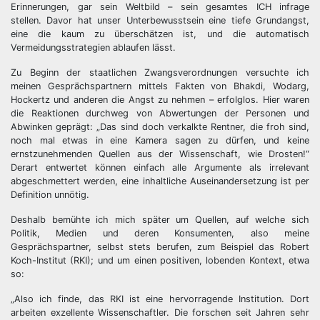
Erinnerungen, gar sein Weltbild – sein gesamtes ICH infrage
stellen. Davor hat unser Unterbewusstsein eine tiefe Grundangst,
eine die kaum zu überschätzen ist, und die automatisch
Vermeidungsstrategien ablaufen lässt.
Zu Beginn der staatlichen Zwangsverordnungen versuchte ich
meinen Gesprächspartnern mittels Fakten von Bhakdi, Wodarg,
Hockertz und anderen die Angst zu nehmen – erfolglos. Hier waren
die Reaktionen durchweg von Abwertungen der Personen und
Abwinken geprägt: „Das sind doch verkalkte Rentner, die froh sind,
noch mal etwas in eine Kamera sagen zu dürfen, und keine
ernstzunehmenden Quellen aus der Wissenschaft, wie Drosten!“
Derart entwertet können einfach alle Argumente als irrelevant
abgeschmettert werden, eine inhaltliche Auseinandersetzung ist per
Definition unnötig.
Deshalb bemühte ich mich später um Quellen, auf welche sich
Politik, Medien und deren Konsumenten, also meine
Gesprächspartner, selbst stets berufen, zum Beispiel das Robert
Koch-Institut (RKI); und um einen positiven, lobenden Kontext, etwa
so:
„Also ich finde, das RKI ist eine hervorragende Institution. Dort
arbeiten exzellente Wissenschaftler. Die forschen seit Jahren sehr