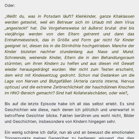
Oder:
„
Weißt du, was in Potsdam läuft? Kleinkinder, ganze Kitaklassen
werden getestet, weil ein Betreuer sich im Urlaub mit dem Virus
„angesteckt“ hat. Die Vorgehensweise ist äußerst brutal: drei bis
vierjährige werden von den Eltern getrennt und dann das
Entnahmebesteck, das in Größe und Form gar nicht für Kinder
geeignet ist, diesen bis in die Stirnhöhle hochgetrieben. Manche der
Kinder bluteten nachher stundenlang aus Nase und Mund.
Schreiende, weinende Kinder, Eltern die in den Behandlungsraum
stürmten, um ihren Kindern zu helfen und aus diesen mit Gewalt
wieder herausgedrängt wurden. Wer nicht zum Testen erscheint,
dem wird mit Kindesentzug gedroht. Schon mal Gedanken um die
Lage von Nerven und Blutgefäßen (Arteria carotis interna, Nervus
opticus) und die extreme Zerbrechlichkeit der hauchdünnen Knochen
im HNO-Bereich gemacht? Sind halt Kollateralschäden, oder wie?
„
Bis auf die letzte Episode habe ich all das selbst erlebt. Es sind
Geschichten wie diese, nach denen ich plötzlich und unerwartet in
betroffene Gesichter blicke. Fakten berühren uns wohl nicht, Bilder
und Geschichten, insbesondere von Kindern hingegen sehr.
Ein wenig schäme ich dafür, nun ab und an bewusst die emotionalen
Triggerpunkte meines Gegenüber zu bedienen; wissend, das dies