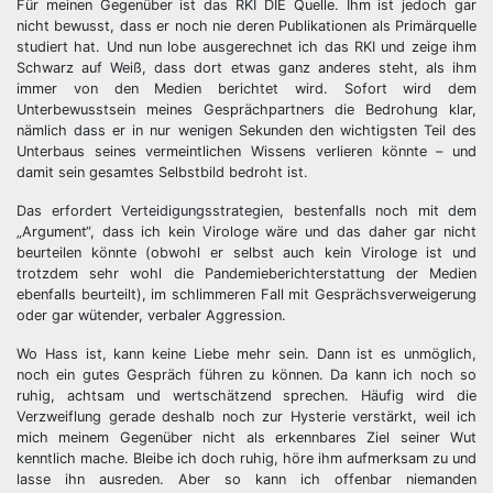
Für meinen Gegenüber ist das RKI DIE Quelle. Ihm ist jedoch gar
nicht bewusst, dass er noch nie deren Publikationen als Primärquelle
studiert hat. Und nun lobe ausgerechnet ich das RKI und zeige ihm
Schwarz auf Weiß, dass dort etwas ganz anderes steht, als ihm
immer von den Medien berichtet wird. Sofort wird dem
Unterbewusstsein meines Gesprächpartners die Bedrohung klar,
nämlich dass er in nur wenigen Sekunden den wichtigsten Teil des
Unterbaus seines vermeintlichen Wissens verlieren könnte – und
damit sein gesamtes Selbstbild bedroht ist.
Das erfordert Verteidigungsstrategien, bestenfalls noch mit dem
„Argument“, dass ich kein Virologe wäre und das daher gar nicht
beurteilen könnte (obwohl er selbst auch kein Virologe ist und
trotzdem sehr wohl die Pandemieberichterstattung der Medien
ebenfalls beurteilt), im schlimmeren Fall mit Gesprächsverweigerung
oder gar wütender, verbaler Aggression.
Wo Hass ist, kann keine Liebe mehr sein. Dann ist es unmöglich,
noch ein gutes Gespräch führen zu können. Da kann ich noch so
ruhig, achtsam und wertschätzend sprechen. Häufig wird die
Verzweiflung gerade deshalb noch zur Hysterie verstärkt, weil ich
mich meinem Gegenüber nicht als erkennbares Ziel seiner Wut
kenntlich mache. Bleibe ich doch ruhig, höre ihm aufmerksam zu und
lasse ihn ausreden. Aber so kann ich offenbar niemanden