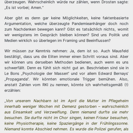
überzeugen. Wahrscheinlich würde nur zählen, wenn Drosten sagte:
„Es ist vorbei; Amen.“
Aber gibt es denn gar keine Möglichkeiten, keine faktenbasierte
Argumentation, welche überzeugte Pandemieanhänger doch noch
zum Nachdenken bewegen kann? Gibt es tatsächlich nichts, womit
wir wenigstens im Gespräch bleiben können? Sind uns Politik und
Medien wirklich so überlegen im Framing und Beeinflussen?
Wir müssen zur Kenntnis nehmen: Ja, dem ist so. Auch Mausfeld
bestätigt, dass uns die Eliten immer einen Schritt voraus sind. Aber
wir können uns derselben Methoden bedienen, auch wenn es uns
schwerfällt. Denn es fühlt sich nicht gut an. Beschrieben sind sie in
Le Bons „Psychologie der Massen“ und vor allem Edward Bernays‘
„Propaganda“. Wir könnten emotionale Trigger bemühen. Also,
anstatt Zahlen vom RKI zu nennen, könnte ich wahrheitsgemäß (!)
erzählen:
„
Von unserem Nachbarn ist im April die Mutter im Pflegeheim
innerhalb weniger Wochen mit Demenz gestorben – wahrscheinlich
aus Einsamkeit und Verzweiflung. Denn niemand durfte sie mehr
besuchen. Sie durfte nicht im Chor singen, keinen Friseur besuchen,
keine Physiotherapie, keine Spaziergänge in der Frühlingssonne.
Niemand konnte Abschied nehmen. Es wurde die Polizei gerufen, als