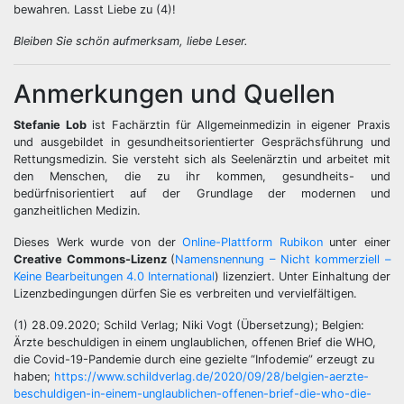
bewahren. Lasst Liebe zu (4)!
Bleiben Sie schön aufmerksam, liebe Leser.
Anmerkungen und Quellen
Stefanie Lob
ist Fachärztin für Allgemeinmedizin in eigener Praxis
und ausgebildet in gesundheitsorientierter Gesprächsführung und
Rettungsmedizin. Sie versteht sich als Seelenärztin und arbeitet mit
den Menschen, die zu ihr kommen, gesundheits- und
bedürfnisorientiert auf der Grundlage der modernen und
ganzheitlichen Medizin.
Dieses Werk wurde von der
Online-Plattform Rubikon
unter einer
Creative Commons-Lizenz
(
Namensnennung – Nicht kommerziell –
Keine Bearbeitungen 4.0 International
) lizenziert. Unter Einhaltung der
Lizenzbedingungen dürfen Sie es verbreiten und vervielfältigen.
(1) 28.09.2020; Schild Verlag; Niki Vogt (Übersetzung); Belgien:
Ärzte beschuldigen in einem unglaublichen, offenen Brief die WHO,
die Covid-19-Pandemie durch eine gezielte “Infodemie” erzeugt zu
haben;
https://www.schildverlag.de/2020/09/28/belgien-aerzte-
beschuldigen-in-einem-unglaublichen-offenen-brief-die-who-die-