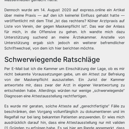
Dennoch wurde am 14. August 2020 auf express.online ein Artikel
über meine Praxis — auf den ich keinerlei Einfluss gehabt hatte —
veröffentlicht mit dem Titel „Ist das rechtens? Kölner Arztpraxis auf
Liste von Verein, der gegen Maskenpflicht ist“. Das war der Anlass
für mich, in die Offensive zu gehen. Ich wandte mich dazu
Unterstützung suchend an meine Ärztekammer. Anstelle von
Unterstützung ergab sich jedoch ein weiterer befremdlicher
Schriftwechsel, von dem ich hier berichten möchte.
Schwerwiegende Ratschläge
Per E-Mail bat ich die Kammer um Einschätzung der Lage, ob es mir
nicht bekannte Voraussetzungen gebe, um ein Attest zur Befreiung
von der Maskenpflicht auszustellen. Ein Jurist der Kammer
antwortete mir, dass zwar der Arzt in eigener Verantwortung zu
entscheiden habe. Allerdings würden nur wenige „schwerwiegende“
Diagnosen eine Attestausstellung rechtfertigen.
Es wurde mir geraten, solche Atteste auf „gerechtfertigte“ Fälle zu
beschränken, den Vorgang vollumfänglich zu dokumentieren und im
Regelfall nur bei lang bekannten Patienten anzuwenden. Er wies mich
ausdrücklich darauf hin, dass eine Attestausstellung nur mit validen
(!) Gründen zu erfolgen habe. Es sei hier am Rande angemerkt, dass