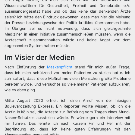
Wissenschaftlern für Gesundheit, Freiheit und Demokratie e.V.
auseinandergesetzt habe und ob das keine klar denkenden Ärzte
seien? Ich hätte den Eindruck gewonnen, dass man hier die Meinung
der Presse beziehungsweise der Politik kritiklos übernommen habe.
Im Übrigen sei es nicht notwendig, dass sich gleichgesinnte
Mediziner in einer Initiative zusammenschließen müssten, wenn die
Ärzteschaft zusammenhalten würde und keine Angst vor dem
sogenannten System haben müsste.
Im Visier der Medien
Nach Einführung der
Maskenpflicht
stand für mich außer Frage,
dass ich mich schützend vor meine Patienten zu stellen hatte. Ich
sah sofort, dass diese Maßnahme vielen Menschen große Probleme
bereiten würde, und versuchte so viele meiner Patienten aufzuklären,
wie es eben ging.
Mitte August 2020 erhielt ich einen Anruf von der hiesigen
Boulevardzeitung Express. Ein Reporter wollte wissen, ob ich die
Ärztin in Köln sei, die Atteste zur Befreiung vom Tragen eines Mund-
Nasen-Schutzes ausstellen würde. Er würde gern ein Interview mit
mir führen. Das lehnte ich nach kurzem Hin und Her mit der
Begründung ab, dass ich keine guten Erfahrungen mit den
Massenmedien gemacht hätte.