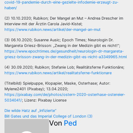
covid-19-pandemie-durch-eine-gezielte-infodemie-erzeugt-zu-
haben/
(2) 10.10.2020; Rubikon; Der Mangel an Mut – Andrea Drescher im
Interview mit der Ärztin Carola Javid-Kistel;
https://www.rubikon.news/artikel/der-mangel-an-mut
(3) 06.10.2020; Susanne Ausic; Epoch Times; Neurologin Dr.
Margareta Griesz-Brisson: „Zwang in der Medizin gibt es nicht!“;
https://www.epochtimes.de/gesundheit/neurologin-dr-margareta-
griesz-brisson-zwang-in-der-medizin-gibt-es-nicht-a3349965.html
(4) 30.09.2020; Rubikon; Stefanie Lob; Realitätsferne Funktionäre;
https://www.rubikon.news/artikel/realitatsferne-funktionare
(Titelbild) Spielpuppe, Klopapier, Maske, Osterhase; Autor:
Mylene2401 (Pixabay); 13.04.2020;
https://pixabay.com/de/photos/ostern-2020-osterhase-ostereier-
5034041/
; Lizenz: Pixabay License
Beitragsnavigation
Die wilde Hatz auf „Infizierte“
Bill Gates und das Imperial College of London (3)
Von
Ped