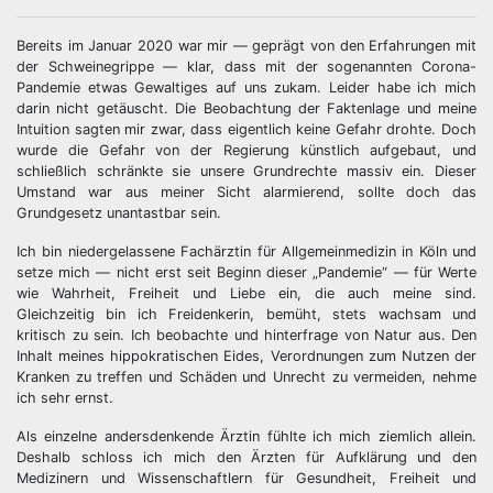
Bereits im Januar 2020 war mir — geprägt von den Erfahrungen mit
der Schweinegrippe — klar, dass mit der sogenannten Corona-
Pandemie etwas Gewaltiges auf uns zukam. Leider habe ich mich
darin nicht getäuscht. Die Beobachtung der Faktenlage und meine
Intuition sagten mir zwar, dass eigentlich keine Gefahr drohte. Doch
wurde die Gefahr von der Regierung künstlich aufgebaut, und
schließlich schränkte sie unsere Grundrechte massiv ein. Dieser
Umstand war aus meiner Sicht alarmierend, sollte doch das
Grundgesetz unantastbar sein.
Ich bin niedergelassene Fachärztin für Allgemeinmedizin in Köln und
setze mich — nicht erst seit Beginn dieser „Pandemie“ — für Werte
wie Wahrheit, Freiheit und Liebe ein, die auch meine sind.
Gleichzeitig bin ich Freidenkerin, bemüht, stets wachsam und
kritisch zu sein. Ich beobachte und hinterfrage von Natur aus. Den
Inhalt meines hippokratischen Eides, Verordnungen zum Nutzen der
Kranken zu treffen und Schäden und Unrecht zu vermeiden, nehme
ich sehr ernst.
Als einzelne andersdenkende Ärztin fühlte ich mich ziemlich allein.
Deshalb schloss ich mich den Ärzten für Aufklärung und den
Medizinern und Wissenschaftlern für Gesundheit, Freiheit und