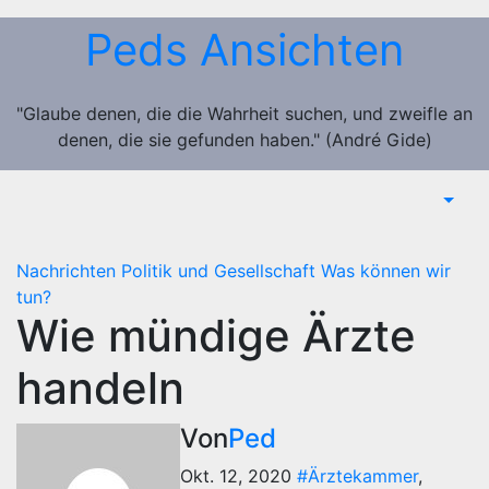
Zum
Peds Ansichten
Inhalt
springen
"Glaube denen, die die Wahrheit suchen, und zweifle an
denen, die sie gefunden haben." (André Gide)
Nachrichten
Politik und Gesellschaft
Was können wir
tun?
Wie mündige Ärzte
handeln
Von
Ped
Okt. 12, 2020
#Ärztekammer
,