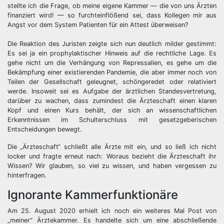
stellte ich die Frage, ob meine eigene Kammer — die von uns Ärzten
finanziert wird! — so furchteinflößend sei, dass Kollegen mir aus
Angst vor dem System Patienten für ein Attest überweisen?
Die Reaktion des Juristen zeigte sich nun deutlich milder gestimmt:
Es sei ja ein prophylaktischer Hinweis auf die rechtliche Lage. Es
gehe nicht um die Verhängung von Repressalien, es gehe um die
Bekämpfung einer existierenden Pandemie, die aber immer noch von
Teilen der Gesellschaft geleugnet, schöngeredet oder relativiert
werde. Insoweit sei es Aufgabe der ärztlichen Standesvertretung,
darüber zu wachen, dass zumindest die Ärzteschaft einen klaren
Kopf und einen Kurs behält, der sich an wissenschaftlichen
Erkenntnissen im Schulterschluss mit gesetzgeberischen
Entscheidungen bewegt.
Die „Ärzteschaft“ schließt alle Ärzte mit ein, und so ließ ich nicht
locker und fragte erneut nach: Woraus bezieht die Ärzteschaft ihr
Wissen? Wir glauben, so viel zu wissen, und haben vergessen zu
hinterfragen.
Ignorante Kammerfunktionäre
Am 25. August 2020 erhielt ich noch ein weiteres Mal Post von
„meiner“ Ärztekammer. Es handelte sich um eine abschließende