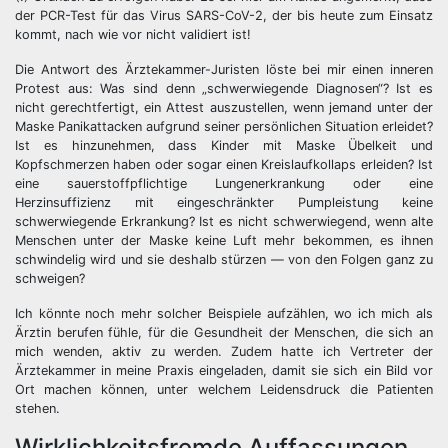
der PCR-Test für das Virus SARS-CoV-2, der bis heute zum Einsatz
kommt, nach wie vor nicht validiert ist!
Die Antwort des Ärztekammer-Juristen löste bei mir einen inneren
Protest aus: Was sind denn „schwerwiegende Diagnosen“? Ist es
nicht gerechtfertigt, ein Attest auszustellen, wenn jemand unter der
Maske Panikattacken aufgrund seiner persönlichen Situation erleidet?
Ist es hinzunehmen, dass Kinder mit Maske Übelkeit und
Kopfschmerzen haben oder sogar einen Kreislaufkollaps erleiden? Ist
eine sauerstoffpflichtige Lungenerkrankung oder eine
Herzinsuffizienz mit eingeschränkter Pumpleistung keine
schwerwiegende Erkrankung? Ist es nicht schwerwiegend, wenn alte
Menschen unter der Maske keine Luft mehr bekommen, es ihnen
schwindelig wird und sie deshalb stürzen — von den Folgen ganz zu
schweigen?
Ich könnte noch mehr solcher Beispiele aufzählen, wo ich mich als
Ärztin berufen fühle, für die Gesundheit der Menschen, die sich an
mich wenden, aktiv zu werden. Zudem hatte ich Vertreter der
Ärztekammer in meine Praxis eingeladen, damit sie sich ein Bild vor
Ort machen können, unter welchem Leidensdruck die Patienten
stehen.
Wirklichkeitsfremde Auffassungen