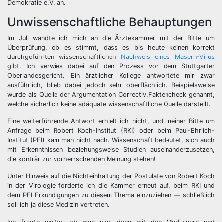
Demokratie e.V. an.
Unwissenschaftliche Behauptungen
Im Juli wandte ich mich an die Ärztekammer mit der Bitte um
Überprüfung, ob es stimmt, dass es bis heute keinen korrekt
durchgeführten wissenschaftlichen
Nachweis eines Masern-Virus
gibt. Ich verwies dabei auf den Prozess vor dem Stuttgarter
Oberlandesgericht. Ein ärztlicher Kollege antwortete mir zwar
ausführlich, blieb dabei jedoch sehr oberflächlich. Beispielsweise
wurde als Quelle der Argumentation Correctiv.Faktencheck genannt,
welche sicherlich keine adäquate wissenschaftliche Quelle darstellt.
Eine weiterführende Antwort erhielt ich nicht, und meiner Bitte um
Anfrage beim Robert Koch-Institut (RKI) oder beim Paul-Ehrlich-
Institut (PEI) kam man nicht nach. Wissenschaft bedeutet, sich auch
mit Erkenntnissen beziehungsweise Studien auseinanderzusetzen,
die konträr zur vorherrschenden Meinung stehen!
Unter Hinweis auf die Nichteinhaltung der Postulate von Robert Koch
in der Virologie forderte ich die Kammer erneut auf, beim RKI und
dem PEI Erkundigungen zu diesem Thema einzuziehen — schließlich
soll ich ja diese Medizin vertreten.
Ich fragte weiter, ob man sich denn mit den Medizinern und