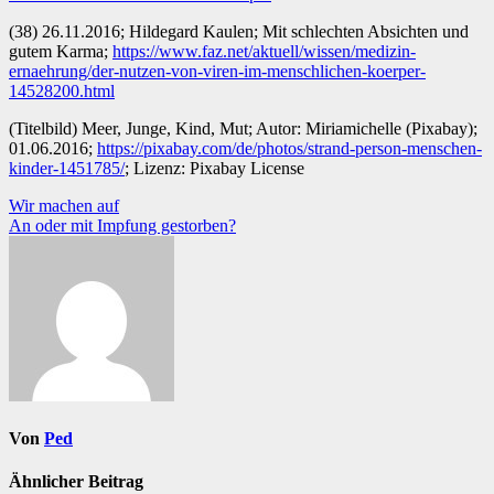
(38) 26.11.2016; Hildegard Kaulen; Mit schlechten Absichten und
gutem Karma;
https://www.faz.net/aktuell/wissen/medizin-
ernaehrung/der-nutzen-von-viren-im-menschlichen-koerper-
14528200.html
(Titelbild) Meer, Junge, Kind, Mut; Autor: Miriamichelle (Pixabay);
01.06.2016;
https://pixabay.com/de/photos/strand-person-menschen-
kinder-1451785/
; Lizenz: Pixabay License
Beitragsnavigation
Wir machen auf
An oder mit Impfung gestorben?
Von
Ped
Ähnlicher Beitrag