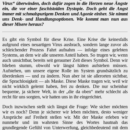
Virus“ überwinden, doch dafür zogen in die Herzen neue Ängste
ein, die vor einer faschistoiden Dystopie. Doch geht die Angst
immer mit schmalspurigem Denken und Agonie einher. Sie nimmt
uns Denk- und Handlungsoptionen. Wie kommt man nun aus
dieser Misere heraus?
Es gibt ein Symbol für diese Krise. Eine Krise die keinesfalls
aufgrund eines neuartigen Virus ausbrach, sondern lange zuvor als
schleichender Prozess Fahrt aufnahm — infolge eines gelebten
Systems, an dem wir alle unseren Anteil haben. So trugen wir, wenn
auch unsichtbar, bereits seit geraumer Zeit dieses Symbol. Denn wir
blieben stumm, obwohl wir längst hätten aufstehen müssen.
Aufstehen, um unsere eigene Rolle im System grundsätzlich zu
überdenken — und zu ändern. Nun aber ist sie allerorten sichtbar,
die Sprachlosigkeit — als Maske. Diese Maske tragen wir, weil wir
nicht wirklich gelernt haben, frei zu denken. Die nur scheinbar
bequeme, ja sichere Welt, in der „die da oben“ mehr schlecht als
recht für uns sorgten, wir hatten uns in ihr eingerichtet.
Doch inzwischen stellt sich längst die Frage: Wie sicher möchten
wir es noch? Denn je sicherer wir leben möchten, desto weniger
Ansprüche auf Freiheit stellen wir. Mit der Maske erleben wir
nunmehr und im wahrsten Sinne des Wortes hautnah das
grundlegende Gefühl von Unterwerfung, gleichbedeutend mit dem