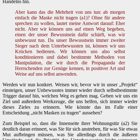
Handelns hin.
Aber kann das die Mehrheit von uns tun: ab morgen
einfach die Maske nicht tragen (a1)? Ohne für andere
sprechen zu wollen, lautet meine Antwort darauf: Eher
nicht. Aber wir können uns auf einen Weg begeben,
einen der unser Bewusstsein dafür schärft, was wir
unbewusst tun. Da unser Bewusstsein immer zweiter
Sieger nach dem Unterbewussten ist, können wir uns
Krücken bedienen. Wir können uns also selbst
konditionieren und dabei bestimmte Methoden von
Manipulation, die wir durch die Propaganda der
Herrschenden zur Genüge kennen, in positiver Art und
Weise auf uns selbst anwenden.
Werden wir nun konkret. Weisen wir, bevor wir in unser „Projekt“
einsteigen, unser Unbewusstes immer wieder durch selbstbestimmte
Trigger darauf hin, welchen Weg es gehen mag. Geben wir uns ein
Ziel und außerdem Werkzeuge, die uns helfen, sich immer wieder
dieses Zieles zu erinnern. Wie könnte das im Falle einer
Entscheidung „nicht Masken zu tragen“ aussehen?
Zum Beispiel so, dass die Innenseite ihrer Wohnungstür (a2) Sie
deutlich daran erinnert, was Sie für sich anstreben, für was Sie etwas
Mut aufbringen müssen, was Sie allerdings durch die äußeren