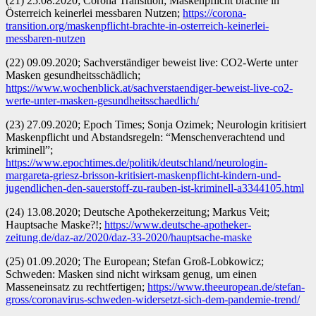
(21) 25.08.2020; Corona Transition; Maskenpflicht brachte in
Österreich keinerlei messbaren Nutzen;
https://corona-
transition.org/maskenpflicht-brachte-in-osterreich-keinerlei-
messbaren-nutzen
(22) 09.09.2020; Sachverständiger beweist live: CO2-Werte unter
Masken gesundheitsschädlich;
https://www.wochenblick.at/sachverstaendiger-beweist-live-co2-
werte-unter-masken-gesundheitsschaedlich/
(23) 27.09.2020; Epoch Times; Sonja Ozimek; Neurologin kritisiert
Maskenpflicht und Abstandsregeln: “Menschenverachtend und
kriminell”;
https://www.epochtimes.de/politik/deutschland/neurologin-
margareta-griesz-brisson-kritisiert-maskenpflicht-kindern-und-
jugendlichen-den-sauerstoff-zu-rauben-ist-kriminell-a3344105.html
(24) 13.08.2020; Deutsche Apothekerzeitung; Markus Veit;
Hauptsache Maske?!;
https://www.deutsche-apotheker-
zeitung.de/daz-az/2020/daz-33-2020/hauptsache-maske
(25) 01.09.2020; The European; Stefan Groß-Lobkowicz;
Schweden: Masken sind nicht wirksam genug, um einen
Masseneinsatz zu rechtfertigen;
https://www.theeuropean.de/stefan-
gross/coronavirus-schweden-widersetzt-sich-dem-pandemie-trend/