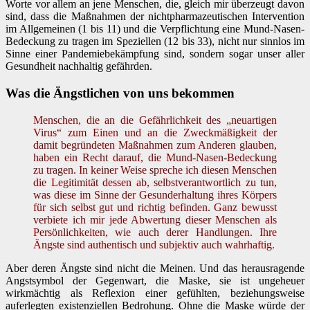
Worte vor allem an jene Menschen, die, gleich mir überzeugt davon
sind, dass die Maßnahmen der nichtpharmazeutischen Intervention
im Allgemeinen (1 bis 11) und die Verpflichtung eine Mund-Nasen-
Bedeckung zu tragen im Speziellen (12 bis 33), nicht nur sinnlos im
Sinne einer Pandemiebekämpfung sind, sondern sogar unser aller
Gesundheit nachhaltig gefährden.
Was die Ängstlichen von uns bekommen
Menschen, die an die Gefährlichkeit des „neuartigen
Virus“ zum Einen und an die Zweckmäßigkeit der
damit begründeten Maßnahmen zum Anderen glauben,
haben ein Recht darauf, die Mund-Nasen-Bedeckung
zu tragen. In keiner Weise spreche ich diesen Menschen
die Legitimität dessen ab, selbstverantwortlich zu tun,
was diese im Sinne der Gesunderhaltung ihres Körpers
für sich selbst gut und richtig befinden. Ganz bewusst
verbiete ich mir jede Abwertung dieser Menschen als
Persönlichkeiten, wie auch derer Handlungen. Ihre
Ängste sind authentisch und subjektiv auch wahrhaftig.
Aber deren Ängste sind nicht die Meinen. Und das herausragende
Angstsymbol der Gegenwart, die Maske, sie ist ungeheuer
wirkmächtig als Reflexion einer gefühlten, beziehungsweise
auferlegten existenziellen Bedrohung. Ohne die Maske würde der