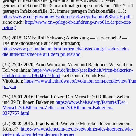
getragen Infektionsfälle (gemeint sind Positivtests): 5, selten
getragen Infektionsfälle: 6, manchmal getragen Infektionsfälle: 7, oft
getragen Infektionsfälle: 23, immer getragen Infektionsfälle: 118;
https://www.cdc.gov/mmwr/volumes/69/wr/pdfs/mm6936a5-H.pdf
;
siehe auch:
http://www.xn--pflege-fr-aufklrung-uwb01c.de/pcr-test-
betrug/
(34) 2018; GMB; Rolf Schwarz; Ansteckung — ja oder nein? —
Die Infektionstheorie auf dem Prüfstand;
https://www.gesundheitmitbestimmen.ch/ansteckung-ja-oder-nein-
die-infektionstheorie-auf-dem-pruefstand
(35) 25.03.2020; Arno Widmann; Viren und Bakterien: Wir sind ein
Teil von ihnen;
https://www.fr.de/kultur/gesellschaft/viren-bakterien-
sind-teil-ihnen-13604619.html
; siehe auch: Frank Ryan;
Virolution;
https://www.thethirdwayofevolution.com/people/view/fra
p.-ryan
(36) 15.01.2016; Florian Rötzer; Der Mensch: 30 Billionen Zellen
und 39 Billionen Bakterien
https://www.heise.de/tp/features/Der-
Mensch-30-Billionen-Zellen-und-39-Billionen-Bakterien-
3377757.html
(37) 30.05.2015; Ingo Knopf; Wie viele Mikroben leben in deinem
Körper?;
https://www.science.lu/de/die-bewohner-des-koerpers/wie-
viele-mikroben-leben-deinem-koerper