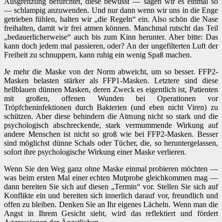
Ausgrenzung befürchtet, diese bewusst — sagen wir es einmal so
— schlampig anzuwenden. Und nur dann wenn wir uns in die Enge
getrieben fühlen, halten wir „die Regeln“ ein. Also schön die Nase
freihalten, damit wir frei atmen können. Manchmal rutscht das Teil
„bedauerlicherweise“ auch bis zum Kinn herunter. Aber bitte: Das
kann doch jedem mal passieren, oder? An der ungefilterten Luft der
Freiheit zu schnuppern, kann ruhig ein wenig Spaß machen.
Je mehr die Maske von der Norm abweicht, um so besser. FFP2-
Masken belasten stärker als FFP1-Masken. Letztere sind diese
hellblauen dünnen Masken, deren Zweck es eigentlich ist, Patienten
mit großen, offenen Wunden bei Operationen vor
Tröpfcheninfektionen durch Bakterien (und eben nicht Viren) zu
schützen. Aber diese behindern die Atmung nicht so stark und die
psychologisch abschreckende, stark vermummende Wirkung auf
andere Menschen ist nicht so groß wie bei FFP2-Masken. Besser
sind möglichst dünne Schals oder Tücher, die, so heruntergelassen,
sofort ihre psychologische Wirkung einer Maske verlieren.
Wenn Sie den Weg ganz ohne Maske einmal probieren möchten —
was beim ersten Mal einer echten Mutprobe gleichkommen mag —
dann bereiten Sie sich auf diesen „Termin“ vor. Stellen Sie sich auf
Konflikte ein und bereiten sich innerlich darauf vor, freundlich und
offen zu bleiben. Denken Sie an Ihr eigenes Lächeln. Wenn man die
Angst in Ihrem Gesicht sieht, wird das reflektiert und fördert