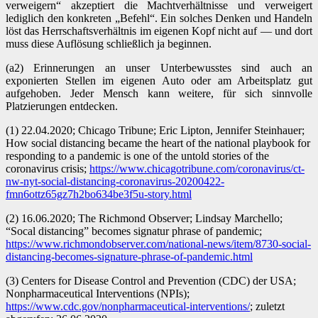
verweigern“ akzeptiert die Machtverhältnisse und verweigert
lediglich den konkreten „Befehl“. Ein solches Denken und Handeln
löst das Herrschaftsverhältnis im eigenen Kopf nicht auf — und dort
muss diese Auflösung schließlich ja beginnen.
(a2) Erinnerungen an unser Unterbewusstes sind auch an
exponierten Stellen im eigenen Auto oder am Arbeitsplatz gut
aufgehoben. Jeder Mensch kann weitere, für sich sinnvolle
Platzierungen entdecken.
(1) 22.04.2020; Chicago Tribune; Eric Lipton, Jennifer Steinhauer;
How social distancing became the heart of the national playbook for
responding to a pandemic is one of the untold stories of the
coronavirus crisis;
https://www.chicagotribune.com/coronavirus/ct-
nw-nyt-social-distancing-coronavirus-20200422-
fmn6ottz65gz7h2bo634be3f5u-story.html
(2) 16.06.2020; The Richmond Observer; Lindsay Marchello;
“Socal distancing” becomes signatur phrase of pandemic;
https://www.richmondobserver.com/national-news/item/8730-social-
distancing-becomes-signature-phrase-of-pandemic.html
(3) Centers for Disease Control and Prevention (CDC) der USA;
Nonpharmaceutical Interventions (NPIs);
https://www.cdc.gov/nonpharmaceutical-interventions/
; zuletzt