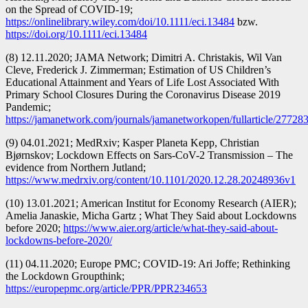
on the Spread of COVID‐19;
https://onlinelibrary.wiley.com/doi/10.1111/eci.13484
bzw.
https://doi.org/10.1111/eci.13484
(8) 12.11.2020; JAMA Network; Dimitri A. Christakis, Wil Van
Cleve, Frederick J. Zimmerman; Estimation of US Children’s
Educational Attainment and Years of Life Lost Associated With
Primary School Closures During the Coronavirus Disease 2019
Pandemic;
https://jamanetwork.com/journals/jamanetworkopen/fullarticle/27728
(9) 04.01.2021; MedRxiv; Kasper Planeta Kepp, Christian
Bjørnskov; Lockdown Effects on Sars-CoV-2 Transmission – The
evidence from Northern Jutland;
https://www.medrxiv.org/content/10.1101/2020.12.28.20248936v1
(10) 13.01.2021; American Institut for Economy Research (AIER);
Amelia Janaskie, Micha Gartz ; What They Said about Lockdowns
before 2020;
https://www.aier.org/article/what-they-said-about-
lockdowns-before-2020/
(11) 04.11.2020; Europe PMC; COVID-19: Ari Joffe; Rethinking
the Lockdown Groupthink;
https://europepmc.org/article/PPR/PPR234653