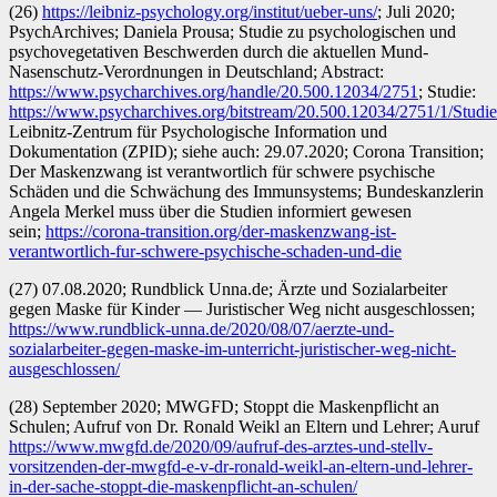
(26)
https://leibniz-psychology.org/institut/ueber-uns/
; Juli 2020;
PsychArchives; Daniela Prousa; Studie zu psychologischen und
psychovegetativen Beschwerden durch die aktuellen Mund-
Nasenschutz-Verordnungen in Deutschland; Abstract:
https://www.psycharchives.org/handle/20.500.12034/2751
; Studie:
https://www.psycharchives.org/bitstream/20.500.12034/2751/1/St
Leibnitz-Zentrum für Psychologische Information und
Dokumentation (ZPID); siehe auch: 29.07.2020; Corona Transition;
Der Maskenzwang ist verantwortlich für schwere psychische
Schäden und die Schwächung des Immunsystems; Bundeskanzlerin
Angela Merkel muss über die Studien informiert gewesen
sein;
https://corona-transition.org/der-maskenzwang-ist-
verantwortlich-fur-schwere-psychische-schaden-und-die
(27) 07.08.2020; Rundblick Unna.de; Ärzte und Sozialarbeiter
gegen Maske für Kinder — Juristischer Weg nicht ausgeschlossen;
https://www.rundblick-unna.de/2020/08/07/aerzte-und-
sozialarbeiter-gegen-maske-im-unterricht-juristischer-weg-nicht-
ausgeschlossen/
(28) September 2020; MWGFD; Stoppt die Maskenpflicht an
Schulen; Aufruf von Dr. Ronald Weikl an Eltern und Lehrer; Auruf
https://www.mwgfd.de/2020/09/aufruf-des-arztes-und-stellv-
vorsitzenden-der-mwgfd-e-v-dr-ronald-weikl-an-eltern-und-lehrer-
in-der-sache-stoppt-die-maskenpflicht-an-schulen/