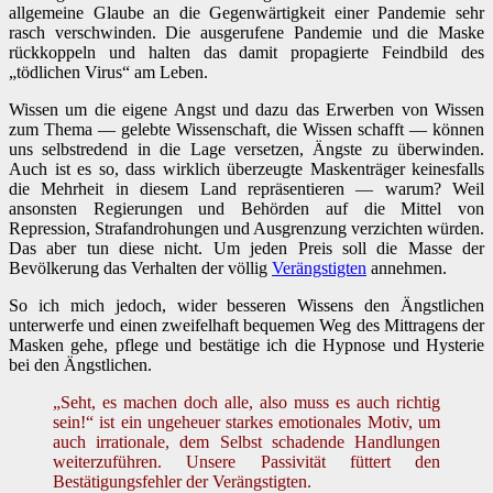
allgemeine Glaube an die Gegenwärtigkeit einer Pandemie sehr
rasch verschwinden. Die ausgerufene Pandemie und die Maske
rückkoppeln und halten das damit propagierte Feindbild des
„tödlichen Virus“ am Leben.
Wissen um die eigene Angst und dazu das Erwerben von Wissen
zum Thema — gelebte Wissenschaft, die Wissen schafft — können
uns selbstredend in die Lage versetzen, Ängste zu überwinden.
Auch ist es so, dass wirklich überzeugte Maskenträger keinesfalls
die Mehrheit in diesem Land repräsentieren — warum? Weil
ansonsten Regierungen und Behörden auf die Mittel von
Repression, Strafandrohungen und Ausgrenzung verzichten würden.
Das aber tun diese nicht. Um jeden Preis soll die Masse der
Bevölkerung das Verhalten der völlig
Verängstigten
annehmen.
So ich mich jedoch, wider besseren Wissens den Ängstlichen
unterwerfe und einen zweifelhaft bequemen Weg des Mittragens der
Masken gehe, pflege und bestätige ich die Hypnose und Hysterie
bei den Ängstlichen.
„Seht, es machen doch alle, also muss es auch richtig
sein!“ ist ein ungeheuer starkes emotionales Motiv, um
auch irrationale, dem Selbst schadende Handlungen
weiterzuführen. Unsere Passivität füttert den
Bestätigungsfehler der Verängstigten.