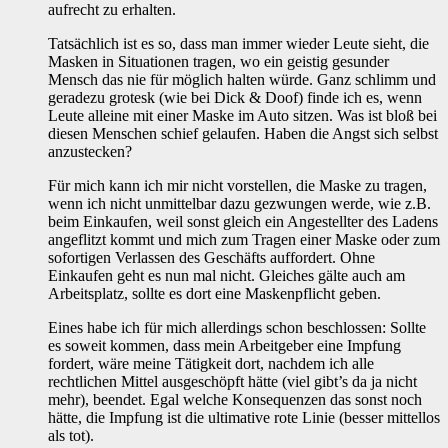
aufrecht zu erhalten.
Tatsächlich ist es so, dass man immer wieder Leute sieht, die
Masken in Situationen tragen, wo ein geistig gesunder
Mensch das nie für möglich halten würde. Ganz schlimm und
geradezu grotesk (wie bei Dick & Doof) finde ich es, wenn
Leute alleine mit einer Maske im Auto sitzen. Was ist bloß bei
diesen Menschen schief gelaufen. Haben die Angst sich selbst
anzustecken?
Für mich kann ich mir nicht vorstellen, die Maske zu tragen,
wenn ich nicht unmittelbar dazu gezwungen werde, wie z.B.
beim Einkaufen, weil sonst gleich ein Angestellter des Ladens
angeflitzt kommt und mich zum Tragen einer Maske oder zum
sofortigen Verlassen des Geschäfts auffordert. Ohne
Einkaufen geht es nun mal nicht. Gleiches gälte auch am
Arbeitsplatz, sollte es dort eine Maskenpflicht geben.
Eines habe ich für mich allerdings schon beschlossen: Sollte
es soweit kommen, dass mein Arbeitgeber eine Impfung
fordert, wäre meine Tätigkeit dort, nachdem ich alle
rechtlichen Mittel ausgeschöpft hätte (viel gibt’s da ja nicht
mehr), beendet. Egal welche Konsequenzen das sonst noch
hätte, die Impfung ist die ultimative rote Linie (besser mittellos
als tot).