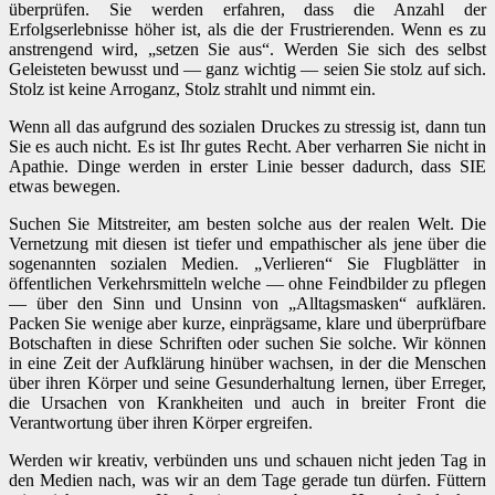
überprüfen. Sie werden erfahren, dass die Anzahl der
Erfolgserlebnisse höher ist, als die der Frustrierenden. Wenn es zu
anstrengend wird, „setzen Sie aus“. Werden Sie sich des selbst
Geleisteten bewusst und — ganz wichtig — seien Sie stolz auf sich.
Stolz ist keine Arroganz, Stolz strahlt und nimmt ein.
Wenn all das aufgrund des sozialen Druckes zu stressig ist, dann tun
Sie es auch nicht. Es ist Ihr gutes Recht. Aber verharren Sie nicht in
Apathie. Dinge werden in erster Linie besser dadurch, dass SIE
etwas bewegen.
Suchen Sie Mitstreiter, am besten solche aus der realen Welt. Die
Vernetzung mit diesen ist tiefer und empathischer als jene über die
sogenannten sozialen Medien. „Verlieren“ Sie Flugblätter in
öffentlichen Verkehrsmitteln welche — ohne Feindbilder zu pflegen
— über den Sinn und Unsinn von „Alltagsmasken“ aufklären.
Packen Sie wenige aber kurze, einprägsame, klare und überprüfbare
Botschaften in diese Schriften oder suchen Sie solche. Wir können
in eine Zeit der Aufklärung hinüber wachsen, in der die Menschen
über ihren Körper und seine Gesunderhaltung lernen, über Erreger,
die Ursachen von Krankheiten und auch in breiter Front die
Verantwortung über ihren Körper ergreifen.
Werden wir kreativ, verbünden uns und schauen nicht jeden Tag in
den Medien nach, was wir an dem Tage gerade tun dürfen. Füttern