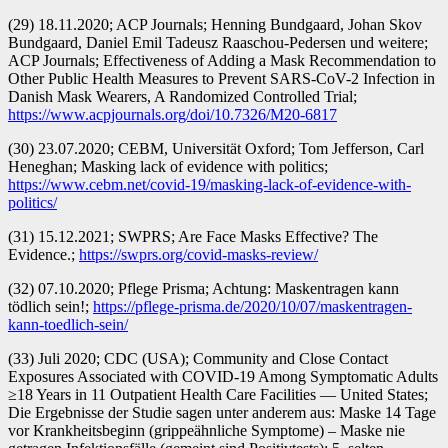
(29) 18.11.2020; ACP Journals; Henning Bundgaard, Johan Skov
Bundgaard, Daniel Emil Tadeusz Raaschou-Pedersen und weitere;
ACP Journals; Effectiveness of Adding a Mask Recommendation to
Other Public Health Measures to Prevent SARS-CoV-2 Infection in
Danish Mask Wearers, A Randomized Controlled Trial;
https://www.acpjournals.org/doi/10.7326/M20-6817
(30) 23.07.2020; CEBM, Universität Oxford; Tom Jefferson, Carl
Heneghan; Masking lack of evidence with politics;
https://www.cebm.net/covid-19/masking-lack-of-evidence-with-
politics/
(31) 15.12.2021; SWPRS; Are Face Masks Effective? The
Evidence.;
https://swprs.org/covid-masks-review/
(32) 07.10.2020; Pflege Prisma; Achtung: Maskentragen kann
tödlich sein!;
https://pflege-prisma.de/2020/10/07/maskentragen-
kann-toedlich-sein/
(33) Juli 2020; CDC (USA); Community and Close Contact
Exposures Associated with COVID-19 Among Symptomatic Adults
≥18 Years in 11 Outpatient Health Care Facilities — United States;
Die Ergebnisse der Studie sagen unter anderem aus: Maske 14 Tage
vor Krankheitsbeginn (grippeähnliche Symptome) – Maske nie