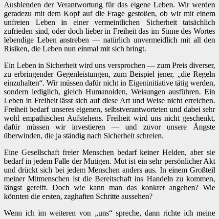
Ausblenden der Verantwortung für das eigene Leben. Wir werden
geradezu mit dem Kopf auf die Frage gestoßen, ob wir mit einem
unfreien Leben in einer vermeintlichen Sicherheit tatsächlich
zufrieden sind, oder doch lieber in Freiheit das im Sinne des Wortes
lebendige Leben anstreben — natürlich unvermeidlich mit all den
Risiken, die Leben nun einmal mit sich bringt.
Ein Leben in Sicherheit wird uns versprochen — zum Preis diverser,
zu erbringender Gegenleistungen, zum Beispiel jener, „die Regeln
einzuhalten“. Wir müssen dafür nicht in Eigeninitiative tätig werden,
sondern lediglich, gleich Humanoiden, Weisungen ausführen. Ein
Leben in Freiheit lässt sich auf diese Art und Weise nicht erreichen.
Freiheit bedarf unseres eigenen, selbstverantworteten und dabei sehr
wohl empathischen Aufstehens. Freiheit wird uns nicht geschenkt,
dafür müssen wir investieren — und zuvor unsere Ängste
überwinden, die ja ständig nach Sicherheit schreien.
Eine Gesellschaft freier Menschen bedarf keiner Helden, aber sie
bedarf in jedem Falle der Mutigen. Mut ist ein sehr persönlicher Akt
und drückt sich bei jedem Menschen anders aus. In einem Großteil
meiner Mitmenschen ist die Bereitschaft ins Handeln zu kommen,
längst gereift. Doch wie kann man das konkret angehen? Wie
könnten die ersten, zaghaften Schritte aussehen?
Wenn ich im weiteren von „uns“ spreche, dann richte ich meine