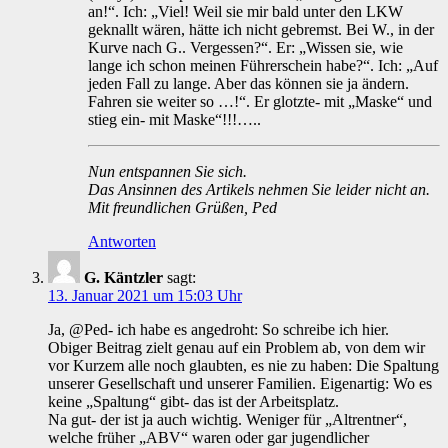
an!“. Ich: „Viel! Weil sie mir bald unter den LKW
geknallt wären, hätte ich nicht gebremst. Bei W., in der
Kurve nach G.. Vergessen?“. Er: „Wissen sie, wie
lange ich schon meinen Führerschein habe?“. Ich: „Auf
jeden Fall zu lange. Aber das können sie ja ändern.
Fahren sie weiter so …!“. Er glotzte- mit „Maske“ und
stieg ein- mit Maske“!!!…..
Nun entspannen Sie sich.
Das Ansinnen des Artikels nehmen Sie leider nicht an.
Mit freundlichen Grüßen, Ped
Antworten
G. Käntzler
sagt:
13. Januar 2021 um 15:03 Uhr
Ja, @Ped- ich habe es angedroht: So schreibe ich hier.
Obiger Beitrag zielt genau auf ein Problem ab, von dem wir
vor Kurzem alle noch glaubten, es nie zu haben: Die Spaltung
unserer Gesellschaft und unserer Familien. Eigenartig: Wo es
keine „Spaltung“ gibt- das ist der Arbeitsplatz.
Na gut- der ist ja auch wichtig. Weniger für „Altrentner“,
welche früher „ABV“ waren oder gar jugendlicher