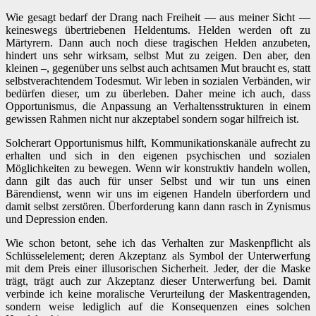
Wie gesagt bedarf der Drang nach Freiheit — aus meiner Sicht —
keineswegs übertriebenen Heldentums. Helden werden oft zu
Märtyrern. Dann auch noch diese tragischen Helden anzubeten,
hindert uns sehr wirksam, selbst Mut zu zeigen. Den aber, den
kleinen –, gegenüber uns selbst auch achtsamen Mut braucht es, statt
selbstverachtendem Todesmut. Wir leben in sozialen Verbänden, wir
bedürfen dieser, um zu überleben. Daher meine ich auch, dass
Opportunismus, die Anpassung an Verhaltensstrukturen in einem
gewissen Rahmen nicht nur akzeptabel sondern sogar hilfreich ist.
Solcherart Opportunismus hilft, Kommunikationskanäle aufrecht zu
erhalten und sich in den eigenen psychischen und sozialen
Möglichkeiten zu bewegen. Wenn wir konstruktiv handeln wollen,
dann gilt das auch für unser Selbst und wir tun uns einen
Bärendienst, wenn wir uns im eigenen Handeln überfordern und
damit selbst zerstören. Überforderung kann dann rasch in Zynismus
und Depression enden.
Wie schon betont, sehe ich das Verhalten zur Maskenpflicht als
Schlüsselelement; deren Akzeptanz als Symbol der Unterwerfung
mit dem Preis einer illusorischen Sicherheit. Jeder, der die Maske
trägt, trägt auch zur Akzeptanz dieser Unterwerfung bei. Damit
verbinde ich keine moralische Verurteilung der Maskentragenden,
sondern weise lediglich auf die Konsequenzen eines solchen