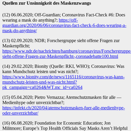
Quellen zur Unsinnigkeit des Maskenzwangs
(12) 06.06.2020; Off-Guardian; Coronavirus Fact-Check #6: Does
wearing a mask do anything?;
https://off-
guardian.org/2020/06/06/coronavirus-fact-check-6-does-wearing-a-
mask-do-anything/
(13) 02.09.2020; NDR; Forschergruppe sieht offene Fragen zur
Maskenpflicht;
https://www.ndr.de/nachrichten/hamburg/coronavirus/Forschergruppe
sieht-offene-Fragen-zur-Maskenpflicht-,coronadebatte100.html
(14) 29.02.2020; Bionity (Quelle: RKI, WHO); Coronavirus: Was
kann Mundschutz leisten und was nicht?;
https://www.bionity.com/de/news/1165116/coronavirus-was-kann-
mundschutz-leisten-und-was-nicht.html?
pk_campaign=ca0264&WT.mc_id=ca0264
(15) 05.04.2020; Pietro Vernazza; Atemschutzmasken für alle —
Medienhype oder unverzichtbar?;
https://infekt.ch/2020/04/atemschutzmasken-fuer-alle-medienhype-
oder-unverzichtbar/
(16) 06.08.2020; Foundation for Economic Education; Jon
Militmore; Europe’s Top Health Officials Say Masks Aren’t Helpful