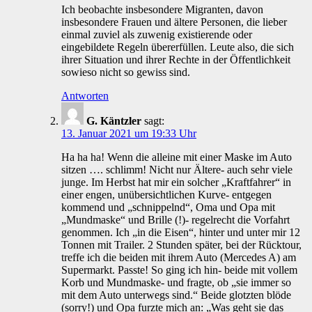
Ich beobachte insbesondere Migranten, davon
insbesondere Frauen und ältere Personen, die lieber
einmal zuviel als zuwenig existierende oder
eingebildete Regeln übererfüllen. Leute also, die sich
ihrer Situation und ihrer Rechte in der Öffentlichkeit
sowieso nicht so gewiss sind.
Antworten
G. Käntzler
sagt:
13. Januar 2021 um 19:33 Uhr
Ha ha ha! Wenn die alleine mit einer Maske im Auto
sitzen …. schlimm! Nicht nur Ältere- auch sehr viele
junge. Im Herbst hat mir ein solcher „Kraftfahrer“ in
einer engen, unübersichtlichen Kurve- entgegen
kommend und „schnippelnd“, Oma und Opa mit
„Mundmaske“ und Brille (!)- regelrecht die Vorfahrt
genommen. Ich „in die Eisen“, hinter und unter mir 12
Tonnen mit Trailer. 2 Stunden später, bei der Rücktour,
treffe ich die beiden mit ihrem Auto (Mercedes A) am
Supermarkt. Passte! So ging ich hin- beide mit vollem
Korb und Mundmaske- und fragte, ob „sie immer so
mit dem Auto unterwegs sind.“ Beide glotzten blöde
(sorry!) und Opa furzte mich an: „Was geht sie das