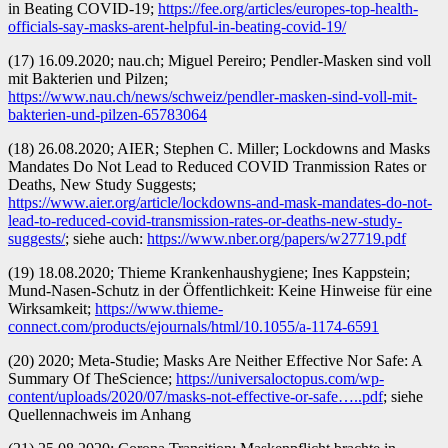
in Beating COVID-19;
https://fee.org/articles/europes-top-health-
officials-say-masks-arent-helpful-in-beating-covid-19/
(17) 16.09.2020; nau.ch; Miguel Pereiro; Pendler-Masken sind voll
mit Bakterien und Pilzen;
https://www.nau.ch/news/schweiz/pendler-masken-sind-voll-mit-
bakterien-und-pilzen-65783064
(18) 26.08.2020; AIER; Stephen C. Miller; Lockdowns and Masks
Mandates Do Not Lead to Reduced COVID Tranmission Rates or
Deaths, New Study Suggests;
https://www.aier.org/article/lockdowns-and-mask-mandates-do-not-
lead-to-reduced-covid-transmission-rates-or-deaths-new-study-
suggests/
; siehe auch:
https://www.nber.org/papers/w27719.pdf
(19) 18.08.2020; Thieme Krankenhaushygiene; Ines Kappstein;
Mund-Nasen-Schutz in der Öffentlichkeit: Keine Hinweise für eine
Wirksamkeit;
https://www.thieme-
connect.com/products/ejournals/html/10.1055/a-1174-6591
(20) 2020; Meta-Studie; Masks Are Neither Effective Nor Safe: A
Summary Of TheScience;
https://universaloctopus.com/wp-
content/uploads/2020/07/masks-not-effective-or-safe…..pdf
; siehe
Quellennachweis im Anhang