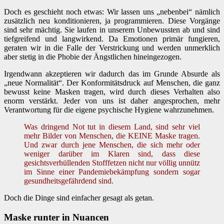
Doch es geschieht noch etwas: Wir lassen uns „nebenbei“ nämlich
zusätzlich neu konditionieren, ja programmieren. Diese Vorgänge
sind sehr mächtig. Sie laufen in unserem Unbewussten ab und sind
tiefgreifend und langwirkend. Da Emotionen primär fungieren,
geraten wir in die Falle der Verstrickung und werden unmerklich
aber stetig in die Phobie der Ängstlichen hineingezogen.
Irgendwann akzeptieren wir dadurch das im Grunde Absurde als
„neue Normalität“. Der Konformitätsdruck auf Menschen, die ganz
bewusst keine Masken tragen, wird durch dieses Verhalten also
enorm verstärkt. Jeder von uns ist daher angesprochen, mehr
Verantwortung für die eigene psychische Hygiene wahrzunehmen.
Was dringend Not tut in diesem Land, sind sehr viel
mehr Bilder von Menschen, die KEINE Maske tragen.
Und zwar durch jene Menschen, die sich mehr oder
weniger darüber im Klaren sind, dass diese
gesichtsverhüllenden Stofffetzen nicht nur völlig unnütz
im Sinne einer Pandemiebekämpfung sondern sogar
gesundheitsgefährdend sind.
Doch die Dinge sind einfacher gesagt als getan.
Maske runter in Nuancen