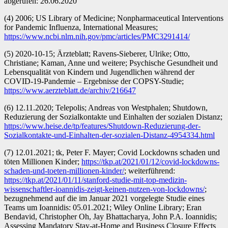
abgerufen: 26.06.2020
(4) 2006; US Library of Medicine; Nonpharmaceutical Interventions
for Pandemic Influenza, International Measures;
https://www.ncbi.nlm.nih.gov/pmc/articles/PMC3291414/
(5) 2020-10-15; Ärzteblatt; Ravens-Sieberer, Ulrike; Otto,
Christiane; Kaman, Anne und weitere; Psychische Gesundheit und
Lebensqualität von Kindern und Jugendlichen während der
COVID-19-Pandemie – Ergebnisse der COPSY-Studie;
https://www.aerzteblatt.de/archiv/216647
(6) 12.11.2020; Telepolis; Andreas von Westphalen; Shutdown,
Reduzierung der Sozialkontakte und Einhalten der sozialen Distanz;
https://www.heise.de/tp/features/Shutdown-Reduzierung-der-
Sozialkontakte-und-Einhalten-der-sozialen-Distanz-4954334.html
(7) 12.01.2021; tk, Peter F. Mayer; Covid Lockdowns schaden und
töten Millionen Kinder;
https://tkp.at/2021/01/12/covid-lockdowns-
schaden-und-toeten-millionen-kinder/
; weiterführend:
https://tkp.at/2021/01/11/stanford-studie-mit-top-medizin-
wissenschaftler-ioannidis-zeigt-keinen-nutzen-von-lockdowns/
;
bezugnehmend auf die im Januar 2021 vorgelegte Studie eines
Teams um Ioannidis: 05.01.2021; Wiley Online Library; Eran
Bendavid, Christopher Oh, Jay Bhattacharya, John P.A. Ioannidis;
Assessing Mandatory Stay‐at‐Home and Business Closure Effects