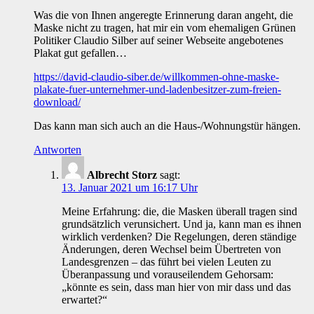
Was die von Ihnen angeregte Erinnerung daran angeht, die
Maske nicht zu tragen, hat mir ein vom ehemaligen Grünen
Politiker Claudio Silber auf seiner Webseite angebotenes
Plakat gut gefallen…
https://david-claudio-siber.de/willkommen-ohne-maske-
plakate-fuer-unternehmer-und-ladenbesitzer-zum-freien-
download/
Das kann man sich auch an die Haus-/Wohnungstür hängen.
Antworten
Albrecht Storz
sagt:
13. Januar 2021 um 16:17 Uhr
Meine Erfahrung: die, die Masken überall tragen sind
grundsätzlich verunsichert. Und ja, kann man es ihnen
wirklich verdenken? Die Regelungen, deren ständige
Änderungen, deren Wechsel beim Übertreten von
Landesgrenzen – das führt bei vielen Leuten zu
Überanpassung und vorauseilendem Gehorsam:
„könnte es sein, dass man hier von mir dass und das
erwartet?“