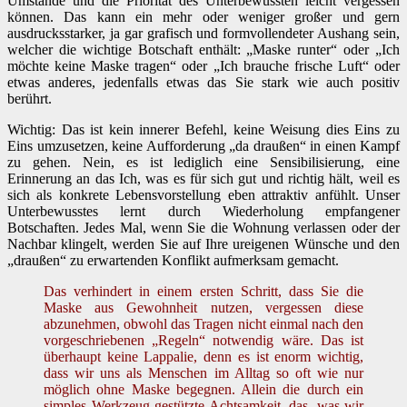
Umstände und die Priorität des Unterbewussten leicht vergessen
können. Das kann ein mehr oder weniger großer und gern
ausdrucksstarker, ja gar grafisch und formvollendeter Aushang sein,
welcher die wichtige Botschaft enthält: „Maske runter“ oder „Ich
möchte keine Maske tragen“ oder „Ich brauche frische Luft“ oder
etwas anderes, jedenfalls etwas das Sie stark wie auch positiv
berührt.
Wichtig: Das ist kein innerer Befehl, keine Weisung dies Eins zu
Eins umzusetzen, keine Aufforderung „da draußen“ in einen Kampf
zu gehen. Nein, es ist lediglich eine Sensibilisierung, eine
Erinnerung an das Ich, was es für sich gut und richtig hält, weil es
sich als konkrete Lebensvorstellung eben attraktiv anfühlt. Unser
Unterbewusstes lernt durch Wiederholung empfangener
Botschaften. Jedes Mal, wenn Sie die Wohnung verlassen oder der
Nachbar klingelt, werden Sie auf Ihre ureigenen Wünsche und den
„draußen“ zu erwartenden Konflikt aufmerksam gemacht.
Das verhindert in einem ersten Schritt, dass Sie die
Maske aus Gewohnheit nutzen, vergessen diese
abzunehmen, obwohl das Tragen nicht einmal nach den
vorgeschriebenen „Regeln“ notwendig wäre. Das ist
überhaupt keine Lappalie, denn es ist enorm wichtig,
dass wir uns als Menschen im Alltag so oft wie nur
möglich ohne Maske begegnen. Allein die durch ein
simples Werkzeug gestützte Achtsamkeit, das, was wir