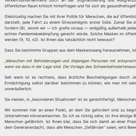
Verkehrsunternehmens doch an der Stigmatisierung und Ausgren
öffentlichen Raum kritisch hinterfragen und für sich als gesundheitsg
Gleichzeitig machen Sie mit Ihrer Politik für Menschen, die auf öffent
darstellt, jede Fahrt zu einem Stressereignis erster Güte. Zumal Si
fordern (8), womit wir — ich greife voraus — endgültig außerhalb jede
echten Pandemiebekämpfung gerecht würde. Solche Masken im öffentl
werden (9, 10, n2). Ist Ihnen das tatsächlich nicht bewusst?
Dass Sie bestimmte Gruppen aus dem Maskenzwang herausnehmen, ist wed
„Menschen mit Behinderungen und diejenigen Personen mit entsprec
wenn sie dazu in der Lage sind. Die Vorlage des Schwerbehindertenaus
Seit wann ist es rechtens, dass ärztliche Bescheinigungen durch J
Ermächtigung selbst darüber bestimmen zu können, wie man mit sei
unveräußerlich.
Sie meinen, in „besonderen Situationen“ ist es gerechtfertigt, Mensch
Wir kommen hier an einen Punkt, an dem Sie gefordert sind zu beg
Unternehmen mitverantworten. So ich es richtig sehe, ist Ihre einzige
Menschen gefährlich. Ist Ihnen klar, dass Sie sich damit an einer Prax
dem Generalverdacht, dass alle Menschen „Gefährder“ seien, wird Bew