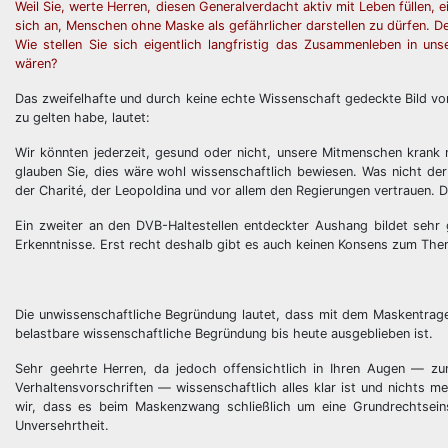
Weil Sie, werte Herren, diesen Generalverdacht aktiv mit Leben füllen, 
sich an, Menschen ohne Maske als gefährlicher darstellen zu dürfen. Denn
Wie stellen Sie sich eigentlich langfristig das Zusammenleben in un
wären?
Das zweifelhafte und durch keine echte Wissenschaft gedeckte Bild vo
zu gelten habe, lautet:
Wir könnten jederzeit, gesund oder nicht, unsere Mitmenschen krank
glauben Sie, dies wäre wohl wissenschaftlich bewiesen. Was nicht der 
der Charité, der Leopoldina und vor allem den Regierungen vertrauen. D
Ein zweiter an den DVB-Haltestellen entdeckter Aushang bildet sehr g
Erkenntnisse. Erst recht deshalb gibt es auch keinen Konsens zum Th
Die unwissenschaftliche Begründung lautet, dass mit dem Maskentragen
belastbare wissenschaftliche Begründung bis heute ausgeblieben ist.
Sehr geehrte Herren, da jedoch offensichtlich in Ihren Augen — z
Verhaltensvorschriften — wissenschaftlich alles klar ist und nichts m
wir, dass es beim Maskenzwang schließlich um eine Grundrechtseins
Unversehrtheit.