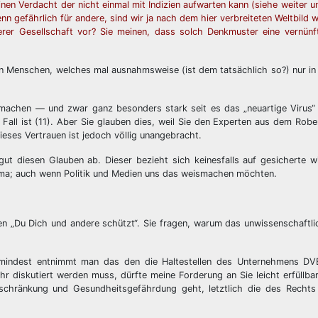
einen Verdacht der nicht einmal mit Indizien aufwarten kann (siehe weiter 
 gefährlich für andere, sind wir ja nach dem hier verbreiteten Weltbild wo
serer Gesellschaft vor? Sie meinen, dass solch Denkmuster eine vernünf
n Menschen, welches mal ausnahmsweise (ist dem tatsächlich so?) nur in
 machen — und zwar ganz besonders stark seit es das „neuartige Virus“
Fall ist (11). Aber Sie glauben dies, weil Sie den Experten aus dem Rober
ieses Vertrauen ist jedoch völlig unangebracht.
ut diesen Glauben ab. Dieser bezieht sich keinesfalls auf gesicherte w
ema; auch wenn Politik und Medien uns das weismachen möchten.
 „Du Dich und andere schützt“. Sie fragen, warum das unwissenschaftlic
umindest entnimmt man das den die Haltestellen des Unternehmens DVB
ehr diskutiert werden muss, dürfte meine Forderung an Sie leicht erfüllba
chränkung und Gesundheitsgefährdung geht, letztlich die des Rechts 