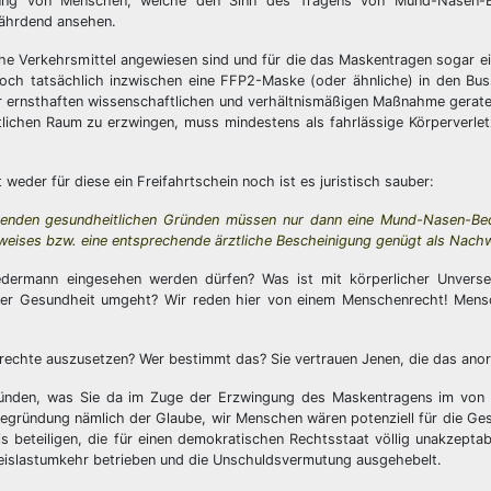
zung von Menschen, welche den Sinn des Tragens von Mund-Nasen-
efährdend ansehen.
liche Verkehrsmittel angewiesen sind und für die das Maskentragen sogar e
e doch tatsächlich inzwischen eine FFP2-Maske (oder ähnliche) in den B
r ernsthaften wissenschaftlichen und verhältnismäßigen Maßnahme geraten
ichen Raum zu erzwingen, muss mindestens als fahrlässige Körperverlet
er für diese ein Freifahrtschein noch ist es juristisch sauber:
henden gesundheitlichen Gründen müssen nur dann eine Mund-Nasen-Be
weises bzw. eine entsprechende ärztliche Bescheinigung genügt als Nachw
edermann eingesehen werden dürfen? Was ist mit körperlicher Unverse
ner Gesundheit umgeht? Wir reden hier von einem Menschenrecht! Mens
enrechte auszusetzen? Wer bestimmt das? Sie vertrauen Jenen, die das ano
ründen, was Sie da im Zuge der Erzwingung des Maskentragens im von 
 Begründung nämlich der Glaube, wir Menschen wären potenziell für die Ge
is beteiligen, die für einen demokratischen Rechtsstaat völlig unakzeptab
eislastumkehr betrieben und die Unschuldsvermutung ausgehebelt.