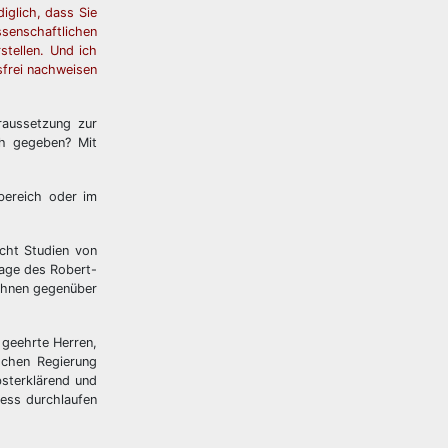
iglich, dass Sie
ssenschaftlichen
tellen. Und ich
sfrei nachweisen
raussetzung zur
ch gegeben? Mit
bereich oder im
icht Studien von
tage des Robert-
 Ihnen gegenüber
 geehrte Herren,
schen Regierung
sterklärend und
zess durchlaufen