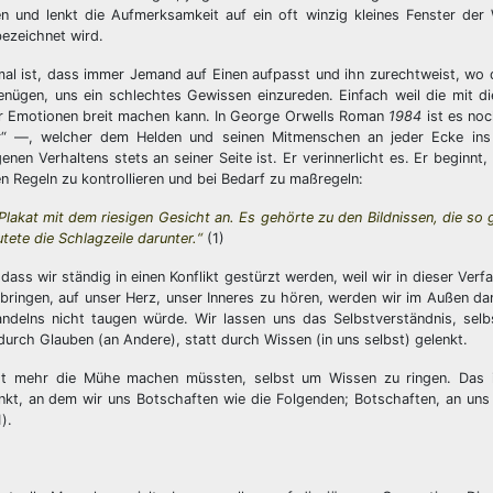
en und lenkt die Aufmerksamkeit auf ein oft winzig kleines Fenster der W
ezeichnet wird.
mal ist, dass immer Jemand auf Einen aufpasst und ihn zurechtweist, wo d
nügen, uns ein schlechtes Gewissen einzureden. Einfach weil die mit di
er Emotionen breit machen kann. In George Orwells Roman
1984
ist es no
r“ —, welcher dem Helden und seinen Mitmenschen an jeder Ecke ins 
nen Verhaltens stets an seiner Seite ist. Er verinnerlicht es. Er beginnt,
en Regeln zu kontrollieren und bei Bedarf zu maßregeln:
akat mit dem riesigen Gesicht an. Es gehörte zu den Bildnissen, die so 
tete die Schlagzeile darunter.“
(1)
ass wir ständig in einen Konflikt gestürzt werden, weil wir in dieser Verf
fbringen, auf unser Herz, unser Inneres zu hören, werden wir im Außen dam
ndelns nicht taugen würde. Wir lassen uns das Selbstverständnis, selb
rch Glauben (an Andere), statt durch Wissen (in uns selbst) gelenkt.
cht mehr die Mühe machen müssten, selbst um Wissen zu ringen. Das
unkt, an dem wir uns Botschaften wie die Folgenden; Botschaften, an uns
).