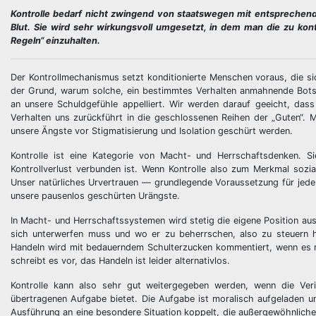
Kontrolle bedarf nicht zwingend von staatswegen mit entsprechen
Blut. Sie wird sehr wirkungsvoll umgesetzt, in dem man die zu kon
Regeln“ einzuhalten.
Der Kontrollmechanismus setzt konditionierte Menschen voraus, die sic
der Grund, warum solche, ein bestimmtes Verhalten anmahnende Botsc
an unsere Schuldgefühle appelliert. Wir werden darauf geeicht, dass
Verhalten uns zurückführt in die geschlossenen Reihen der „Guten“. 
unsere Ängste vor Stigmatisierung und Isolation geschürt werden.
Kontrolle ist eine Kategorie von Macht- und Herrschaftsdenken. S
Kontrollverlust verbunden ist. Wenn Kontrolle also zum Merkmal sozi
Unser natürliches Urvertrauen — grundlegende Voraussetzung für jede
unsere pausenlos geschürten Urängste.
In Macht- und Herrschaftssystemen wird stetig die eigene Position ausg
sich unterwerfen muss und wo er zu beherrschen, also zu steuern h
Handeln wird mit bedauerndem Schulterzucken kommentiert, wenn es mit
schreibt es vor, das Handeln ist leider alternativlos.
Kontrolle kann also sehr gut weitergegeben werden, wenn die Verin
übertragenen Aufgabe bietet. Die Aufgabe ist moralisch aufgeladen un
Ausführung an eine besondere Situation koppelt, die außergewöhnlich