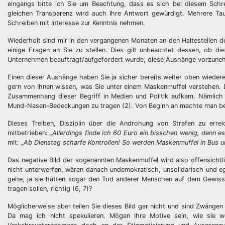
eingangs bitte ich Sie um Beachtung, dass es sich bei diesem Schrei
gleichen Transparenz wird auch Ihre Antwort gewürdigt. Mehrere T
Schreiben mit Interesse zur Kenntnis nehmen.
Wiederholt sind mir in den vergangenen Monaten an den Haltestellen d
einige Fragen an Sie zu stellen. Dies gilt unbeachtet dessen, ob d
Unternehmen beauftragt/aufgefordert wurde, diese Aushänge vorzune
Einen dieser Aushänge haben Sie ja sicher bereits weiter oben wiede
gern von Ihnen wissen, was Sie unter einem Maskenmuffel verstehen. 
Zusammenhang dieser Begriff in Medien und Politik aufkam. Nämlic
Mund-Nasen-Bedeckungen zu tragen (2). Von Beginn an machte man bei d
Dieses Treiben, Disziplin über die Androhung von Strafen zu erre
mitbetrieben:
„Allerdings finde ich 60 Euro ein bisschen wenig, denn e
mit:
„Ab Dienstag scharfe Kontrollen! So werden Maskenmuffel in Bus u
Das negative Bild der sogenannten Maskenmuffel wird also offensichtl
nicht unterwerfen, wären danach undemokratisch, unsolidarisch und ego
gehe, ja sie hätten sogar den Tod anderer Menschen auf dem Gewisse
tragen sollen, richtig (6, 7)?
Möglicherweise aber teilen Sie dieses Bild gar nicht und sind Zwänge
Da mag ich nicht spekulieren. Mögen Ihre Motive sein, wie sie wo