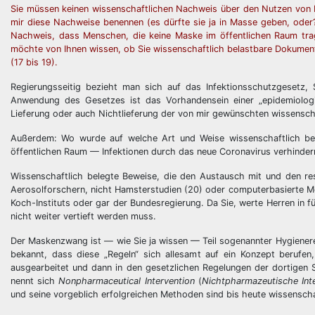
Sie müssen keinen wissenschaftlichen Nachweis über den Nutzen von M
mir diese Nachweise benennen (es dürfte sie ja in Masse geben, oder?
Nachweis, dass Menschen, die keine Maske im öffentlichen Raum trag
möchte von Ihnen wissen, ob Sie wissenschaftlich belastbare Dokument
(17 bis 19).
Regierungsseitig bezieht man sich auf das Infektionsschutzgesetz,
Anwendung des Gesetzes ist das Vorhandensein einer „epidemiologis
Lieferung oder auch Nichtlieferung der von mir gewünschten wissenschaf
Außerdem: Wo wurde auf welche Art und Weise wissenschaftlich b
öffentlichen Raum — Infektionen durch das neue Coronavirus verhinder
Wissenschaftlich belegte Beweise, die den Austausch mit und den res
Aerosolforschern, nicht Hamsterstudien (20) oder computerbasierte Mo
Koch-Instituts oder gar der Bundesregierung. Da Sie, werte Herren in 
nicht weiter vertieft werden muss.
Der Maskenzwang ist — wie Sie ja wissen — Teil sogenannter Hygienere
bekannt, dass diese „Regeln“ sich allesamt auf ein Konzept berufe
ausgearbeitet und dann in den gesetzlichen Regelungen der dortigen
nennt sich
Nonpharmaceutical Intervention
(
Nichtpharmazeutische Int
und seine vorgeblich erfolgreichen Methoden sind bis heute wissenscha