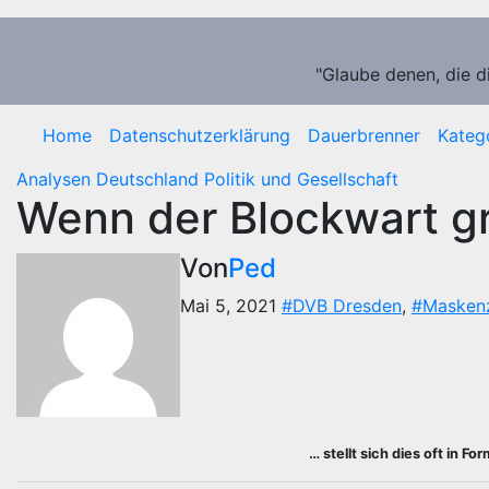
Zum
Inhalt
springen
"Glaube denen, die d
Home
Datenschutzerklärung
Dauerbrenner
Kateg
Analysen
Deutschland
Politik und Gesellschaft
Wenn der Blockwart g
Von
Ped
Mai 5, 2021
#DVB Dresden
,
#Masken
… stellt sich dies oft in 