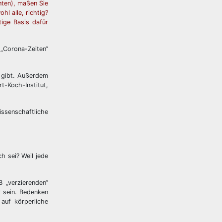
unten), maßen Sie
hl alle, richtig?
tige Basis dafür
 „Corona-Zeiten“
 gibt. Außerdem
t-Koch-Institut,
issenschaftliche
h sei? Weil jede
 „verzierenden“
r sein. Bedenken
auf körperliche