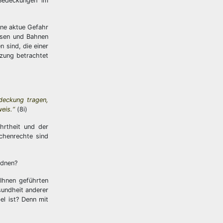
Bedeckungen im
ine aktue Gefahr
ussen und Bahnen
 sind, die einer
zung betrachtet
deckung tragen,
eis.“
(8i)
hrtheit und der
chenrechte sind
rdnen?
Ihnen geführten
sundheit anderer
el ist? Denn mit