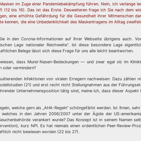
asken im Zuge einer Pandemiebekämpfung führen. Nein, ich verlange led
) (12 bis 16). Das ist das Erste. Desweiteren frage ich Sie nach dem wi
en, eine erhöhte Gefährdung für die Gesundheit ihrer Mitmenschen dars
e kennen, die eine Unbedenklichkeit des Maskentragens im Alltag zweifel
 Sie in den Corona-Informationen auf Ihrer Webseite übrigens auch. Vo
chen Lage nationaler Reichweite“. Ist diese besondere Lage eigentli
tlichen Belege lässt sich diese Frage für uns alle leicht beantworten.
ewiesen, dass Mund-Nasen-Bedeckungen — und zwar egal ob im Klinik
n oder vermindern?
ultierenden Infektionen von viralen Erregern nachweisen: Dazu zählen n
dellstudien (21) und erst recht nicht Stellungnahmen aus der Führungse
führender Unternehmensposition tätig sind, meine ich, dass dieser Aspekt
geln, welche gern als „AHA-Regeln“ schöngefärbt werden. Ist Ihnen, sehr
n, welches in den Jahren 2006/2007 unter der Ägide der US-amerikani
 Seuchenbehörde verankert wurde? Das Konzept ist in seinem Namen selb
ervention
), kurz NPI. Es hat niemals einen ordentlichen Peer-Review-Pro
ftlich nicht bewiesen worden (22 bis 27).