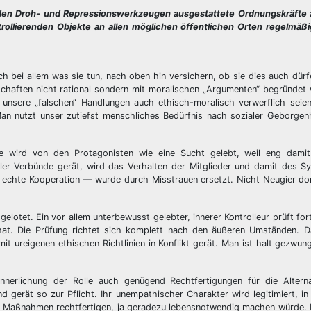
den Droh- und Repressionswerkzeugen ausgestattete Ordnungskräfte 
trollierenden Objekte an allen möglichen öffentlichen Orten regelmäßi
h bei allem was sie tun, nach oben hin versichern, ob sie dies auch dürf
haften nicht rational sondern mit moralischen „Argumenten“ begründet 
 unsere „falschen“ Handlungen auch ethisch-moralisch verwerflich seien
Man nutzt unser zutiefst menschliches Bedürfnis nach sozialer Geborgen
ie wird von den Protagonisten wie eine Sucht gelebt, weil eng dami
aler Verbünde gerät, wird das Verhalten der Mitglieder und damit des 
 echte Kooperation — wurde durch Misstrauen ersetzt. Nicht Neugier do
elotet. Ein vor allem unterbewusst gelebter, innerer Kontrolleur prüft fo
at. Die Prüfung richtet sich komplett nach den äußeren Umständen. Da
 ureigenen ethischen Richtlinien in Konflikt gerät. Man ist halt gezwu
nerlichung der Rolle auch genügend Rechtfertigungen für die Alternat
d gerät so zur Pflicht. Ihr unempathischer Charakter wird legitimiert, 
e Maßnahmen rechtfertigen, ja geradezu lebensnotwendig machen würde. D