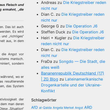
Andreas
zu
Die Kriegstreiber reden
aus Fleisch und
nicht nur
g ermahnt, „die
Dian C.
zu
Die Kriegstreiber reden
nicht nur
George G
zu
Die Operation J6
en. Das ist auch
Steffen Duck
zu
Die Operation J6
werden. Es wird
 und „richtiges“
Heiri + Kugler
zu
Die Kriegstreiber
heit aus, in dem
reden nicht nur
Dian C.
zu
Die Kriegstreiber reden
t die Angst vor
nicht nur
Systems manisch.
FraDa
zu
Songdo — Die Stadt, die
miniert, sondern
alles weiß
Bananenrepublik Deutschland (17)
rtwährend, wo er
| ZG Blog
zu
Lateinamerikanische
s resultierende
Drogenkartelle und der Ukraine-
ngen, das System
Konflikt
ivlosigkeit der
Schlagwörter
in dem man deren
AfD
ARD
al-Qaida
Angela Merkel
Angst
iese „Situation“