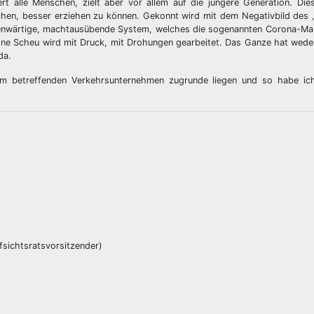
t alle Menschen, zielt aber vor allem auf die jüngere Generation. Die
chen, besser erziehen zu können. Gekonnt wird mit dem Negativbild des
egenwärtige, machtausübende System, welches die sogenannten Corona-Ma
hne Scheu wird mit Druck, mit Drohungen gearbeitet. Das Ganze hat wede
da.
 im betreffenden Verkehrsunternehmen zugrunde liegen und so habe ic
sichtsratsvorsitzender)