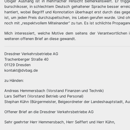
Obiger Aushang ist in mehrfacher Hinsicht bemerkenswert. Er trigger
burschikoser, in schlechtem Deutsch gehaltener Sprache besser errei
hantiert, wobei Begriff und Konnotation überhaupt erst durch das g
ist, um jeden Preis durchzupeitschen, ins Leben gerufen wurde. Und o
noch mit „respektvollem Miteinander“ zu tun. Es ist schlichte Propagan
Mich interessiert, welche Motive dem seitens der Verantwortlichen
weiteren offenen Brief an diese gewandt.
Dresdner Verkehrsbetriebe AG
Trachenberger Straße 40
01129 Dresden
kontakt@dvbag.de
zu Händen:
Andreas Hemmersbach (Vorstand Finanzen und Technik)
Lars Seiffert (Vorstand Betrieb und Personal)
Stephan Kühn (Bürgermeister, Beigeordneter der Landeshauptstadt, Auf
Offener Brief an die Dresdner Verkehrsbetriebe AG
Sehr geehrter Herr Hemmersbach, Herr Seiffert und Herr Kühn,