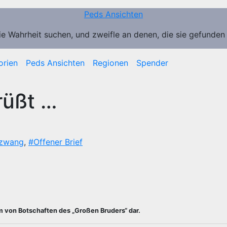
Peds Ansichten
ie Wahrheit suchen, und zweifle an denen, die sie gefunden
orien
Peds Ansichten
Regionen
Spender
rüßt …
zwang
,
#Offener Brief
Form von Botschaften des „Großen Bruders“ dar.