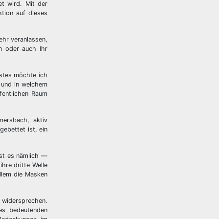
et wird. Mit der
tion auf dieses
ehr veranlassen,
n oder auch Ihr
rstes möchte ich
n und in welchem
fentlichen Raum
mersbach, aktiv
ebettet ist, ein
ist es nämlich —
hre dritte Welle
llem die Masken
n widersprechen.
nes bedeutenden