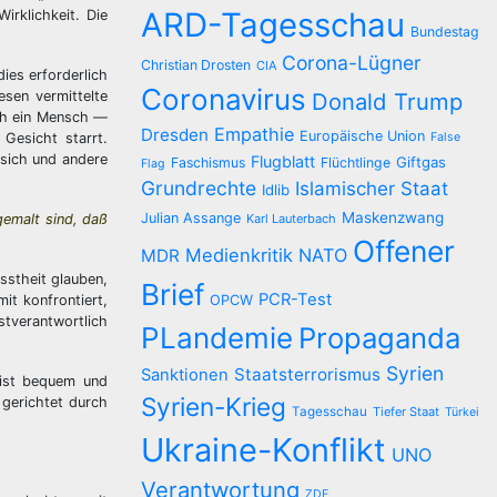
ARD-Tagesschau
irklichkeit. Die
Bundestag
Corona-Lügner
Christian Drosten
CIA
ies erforderlich
Coronavirus
esen vermittelte
Donald Trump
ch ein Mensch —
Empathie
Dresden
Europäische Union
Gesicht starrt.
False
 sich und andere
Flugblatt
Giftgas
Faschismus
Flüchtlinge
Flag
Grundrechte
Islamischer Staat
Idlib
Maskenzwang
Julian Assange
gemalt sind, daß
Karl Lauterbach
Offener
Medienkritik
NATO
MDR
asstheit glauben,
Brief
PCR-Test
it konfrontiert,
OPCW
stverantwortlich
PLandemie
Propaganda
Syrien
Staatsterrorismus
Sanktionen
 ist bequem und
Syrien-Krieg
 gerichtet durch
Tagesschau
Tiefer Staat
Türkei
Ukraine-Konflikt
UNO
Verantwortung
ZDF