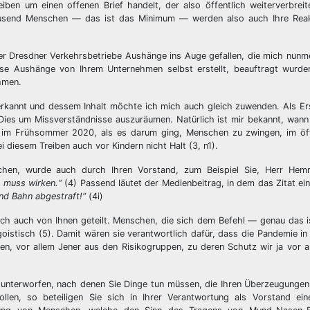
ben um einen offenen Brief handelt, der also öffentlich weiterverbreit
ausend Menschen — das ist das Minimum — werden also auch Ihre Reak
er Dresdner Verkehrsbetriebe Aushänge ins Auge gefallen, die mich nunm
iese Aushänge von Ihrem Unternehmen selbst erstellt, beauftragt wurde
hmen.
rerkannt und dessem Inhalt möchte ich mich auch gleich zuwenden. Als E
Dies um Missverständnisse auszuräumen. Natürlich ist mir bekannt, wan
h im Frühsommer 2020, als es darum ging, Menschen zu zwingen, im öf
iesem Treiben auch vor Kindern nicht Halt (3, n1).
ichen, wurde auch durch Ihren Vorstand, zum Beispiel Sie, Herr Hem
s muss wirken.“
(4) Passend läutet der Medienbeitrag, in dem das Zitat eing
nd Bahn abgestraft!“
(4i)
ich auch von Ihnen geteilt. Menschen, die sich dem Befehl — genau das 
istisch (5). Damit wären sie verantwortlich dafür, dass die Pandemie in i
n, vor allem Jener aus den Risikogruppen, zu deren Schutz wir ja vor a
n unterworfen, nach denen Sie Dinge tun müssen, die Ihren Überzeugunge
llen, so beteiligen Sie sich in Ihrer Verantwortung als Vorstand ei