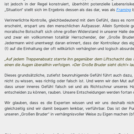
ist jedoch in der Regel konstruiert, überhöht potenzielle Lebensrisik
„Situation“ stellt sich im Ergebnis dessen als das dar, was als
Framing
b
Verinnerlichte Kontrolle, gleichbedeutend mit dem Gefühl, dass es nor
erscheint, erspart uns den menschlichen Aufpasser. Allein Symbole ge
moralische Botschaft sich ohne großen Widerstand in unserer Halle d
und zwar ein vollkommen totalitär Herrschender, der „Große Brude
Jedermann wird unentwegt daran erinnert, dass der Kontrolleur des eige
(!) auf die Einhaltung der oft willkürlich verhängten und logisch absurd
„Auf jedem Treppenabsatz starrte ihn gegenüber dem Liftschacht das Pl
einen die Augen überallhin verfolgen. »Der Große Bruder sieht dich!« lau
Dieses grundsätzliche, zutiefst beunruhigende Gefühl führt auch dazu, d
nicht zu wissen, was richtig oder falsch ist. Und wenn wir den Mut au
dass unser inneres Gefühl falsch sei und als Richtschnur unseres Ha
entscheiden zu können, rauben. Unsere Entscheidungen werden fortan du
Wir glauben, dass es die Experten wissen und wir uns deshalb ni
gleichzeitig sind wir damit bequem lenkbar, verführbar. Das ist der P
unseren „Großen Bruder“ in verhängnisvoller Weise zu Eigen machen (b1