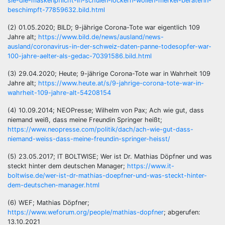
sie-die-maskenpflicht-in-schulen-lockern-wollen-merkel-beraterin-
beschimpft-77859632.bild.html
(2) 01.05.2020; BILD; 9-jährige Corona-Tote war eigentlich 109
Jahre alt;
https://www.bild.de/news/ausland/news-
ausland/coronavirus-in-der-schweiz-daten-panne-todesopfer-war-
100-jahre-aelter-als-gedac-70391586.bild.html
(3) 29.04.2020; Heute; 9-jährige Corona-Tote war in Wahrheit 109
Jahre alt;
https://www.heute.at/s/9-jahrige-corona-tote-war-in-
wahrheit-109-jahre-alt-54208154
(4) 10.09.2014; NEOPresse; Wilhelm von Pax; Ach wie gut, dass
niemand weiß, dass meine Freundin Springer heißt;
https://www.neopresse.com/politik/dach/ach-wie-gut-dass-
niemand-weiss-dass-meine-freundin-springer-heisst/
(5) 23.05.2017; IT BOLTWISE; Wer ist Dr. Mathias Döpfner und was
steckt hinter dem deutschen Manager;
https://www.it-
boltwise.de/wer-ist-dr-mathias-doepfner-und-was-steckt-hinter-
dem-deutschen-manager.html
(6) WEF; Mathias Döpfner;
https://www.weforum.org/people/mathias-dopfner
; abgerufen:
13.10.2021