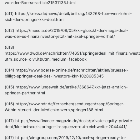
von-der-Boerse-article21531135.html
(ü11) https://kress.de/news/detail/beitrag/143268-fuer-wen-lohnt-
sich-der-springer-kkr-deal.html
(ü12) https://meedia.de/2019/08/05/kkr-glueckt-der-mega-deal-
was-der-us-finanzinvestor-jetzt-mit-axel-springer-vorhat/
(ü13)
https://www.dwdl.de/nachrichten/74651/springerdeal_mit_finanzinvest
utm_source=dlvr.it&utm_medium=facebook
(ü14) https://www.boerse-online.de/nachrichten/aktien/bruessel-
billigt-springer-deal-des-investors-kkr-1028685345
(ü15) https://www.jungewelt.de/artikel/368647.kkr-jetzt-amtlich-
springer-partner.html
(ü16) https://www.ndr.de/fernsehen/sendungen/zapp/Springer-
Wohin-steuert-der-Medienkonzern,springer188.html
(ü17) https://www.finance-magazin.de/deals/private-equity-private-
debt/kkr-bei-axel-springer-in-squeeze-out-reichweite-2044441/
(ü17) https://aimgroup.com/2019/12/10/axel-springer-ready-to-