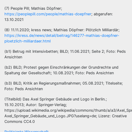
(7) People Pill; Mathias Döpfner;
https://peoplepill.com/people/mathias-doepfner
; abgerufen:
13.10.2021
(8) 11.11.2020; kress news; Mathias Döpfner: Plötzlich Milliardär;
https://kress.de/news/detail/beitrag/146277-mathias-doepfner-
ploetzlich-milliardaer.html
(b1) Betrug mit Intensivbetten; BILD; 11.06.2021; Seite 2; Foto: Peds
Ansichten
(b2) BILD; Protest gegen Einschränkungen der Grundrechte und
Spaltung der Gesellschaft; 10.08.2021; Foto: Peds Ansichten
(b3) BILD, Kritik an Regierungsmaßnahmen; 05.08.2021; Titelseite;
Foto: Peds Ansichten
(Titelbild) Das Axel Springer Gebäude und Logo in Berlin.;
15.10.2013; Autor: Springer-Verlag;
https://upload.wikimedia.org/wikipedia/commons/thumb/a/a3/Axel_S
Axel_Springer_Gebäude_und_Logo.JPG?uselang=de; Lizenz: Creative
Commons CC4.0
Politisierte Wissenschaft