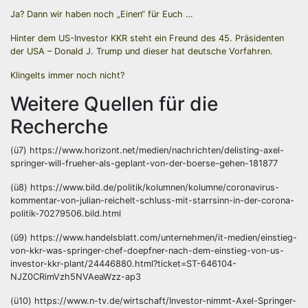
Ja? Dann wir haben noch „Einen“ für Euch …
Hinter dem US-Investor KKR steht ein Freund des 45. Präsidenten
der USA – Donald J. Trump und dieser hat deutsche Vorfahren.
Klingelts immer noch nicht?
Weitere Quellen für die
Recherche
(ü7) https://www.horizont.net/medien/nachrichten/delisting-axel-
springer-will-frueher-als-geplant-von-der-boerse-gehen-181877
(ü8) https://www.bild.de/politik/kolumnen/kolumne/coronavirus-
kommentar-von-julian-reichelt-schluss-mit-starrsinn-in-der-corona-
politik-70279506.bild.html
(ü9) https://www.handelsblatt.com/unternehmen/it-medien/einstieg-
von-kkr-was-springer-chef-doepfner-nach-dem-einstieg-von-us-
investor-kkr-plant/24446880.html?ticket=ST-646104-
NJZ0CRimVzh5NVAeaWzz-ap3
(ü10) https://www.n-tv.de/wirtschaft/Investor-nimmt-Axel-Springer-