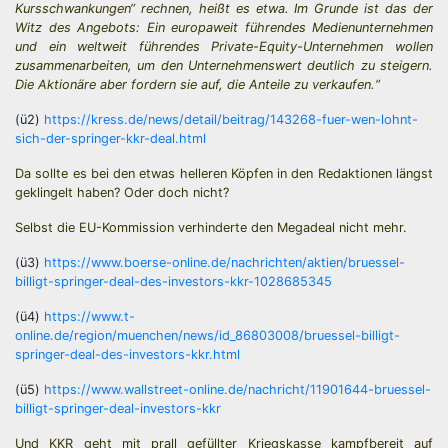
Kursschwankungen“ rechnen, heißt es etwa. Im Grunde ist das der
Witz des Angebots: Ein europaweit führendes Medienunternehmen
und ein weltweit führendes Private-Equity-Unternehmen wollen
zusammenarbeiten, um den Unternehmenswert deutlich zu steigern.
Die Aktionäre aber fordern sie auf, die Anteile zu verkaufen.“
(ü2)
https://kress.de/news/detail/beitrag/143268-fuer-wen-lohnt-
sich-der-springer-kkr-deal.html
Da sollte es bei den etwas helleren Köpfen in den Redaktionen längst
geklingelt haben? Oder doch nicht?
Selbst die EU-Kommission verhinderte den Megadeal nicht mehr.
(ü3)
https://www.boerse-online.de/nachrichten/aktien/bruessel-
billigt-springer-deal-des-investors-kkr-1028685345
(ü4)
https://www.t-
online.de/region/muenchen/news/id_86803008/bruessel-billigt-
springer-deal-des-investors-kkr.html
(ü5)
https://www.wallstreet-online.de/nachricht/11901644-bruessel-
billigt-springer-deal-investors-kkr
Und KKR geht mit prall gefüllter Kriegskasse kampfbereit auf