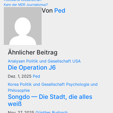
Beitragsnavigation
Kann der MDR Journalismus?
Von
Ped
Ähnlicher Beitrag
Analysen
Politik und Gesellschaft
USA
Die Operation J6
Dez. 1, 2025
Ped
Korea
Politik und Gesellschaft
Psychologie und
Philosophie
Songdo — Die Stadt, die alles
weiß
Nov. 27, 2025
Günther Burbach