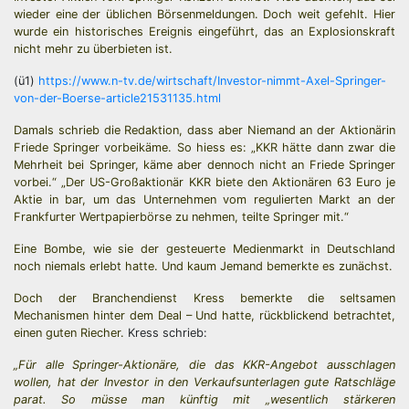
wieder eine der üblichen Börsenmeldungen. Doch weit gefehlt. Hier
wurde ein historisches Ereignis eingeführt, das an Explosionskraft
nicht mehr zu überbieten ist.
(ü1)
https://www.n-tv.de/wirtschaft/Investor-nimmt-Axel-Springer-
von-der-Boerse-article21531135.html
Damals schrieb die Redaktion, dass aber Niemand an der Aktionärin
Friede Springer vorbeikäme. So hiess es: „KKR hätte dann zwar die
Mehrheit bei Springer, käme aber dennoch nicht an Friede Springer
vorbei.“ „Der US-Großaktionär KKR biete den Aktionären 63 Euro je
Aktie in bar, um das Unternehmen vom regulierten Markt an der
Frankfurter Wertpapierbörse zu nehmen, teilte Springer mit.“
Eine Bombe, wie sie der gesteuerte Medienmarkt in Deutschland
noch niemals erlebt hatte. Und kaum Jemand bemerkte es zunächst.
Doch der Branchendienst Kress bemerkte die seltsamen
Mechanismen hinter dem Deal – Und hatte, rückblickend betrachtet,
einen guten Riecher.
Kress schrieb:
„Für alle Springer-Aktionäre, die das KKR-Angebot ausschlagen
wollen, hat der Investor in den Verkaufsunterlagen gute Ratschläge
parat. So müsse man künftig mit „wesentlich stärkeren