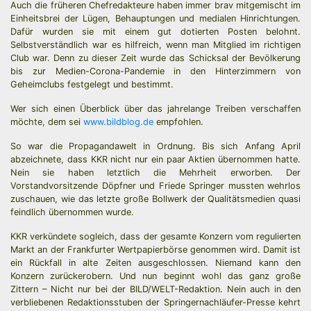
Auch die früheren Chefredakteure haben immer brav mitgemischt im
Einheitsbrei der Lügen, Behauptungen und medialen Hinrichtungen.
Dafür wurden sie mit einem gut dotierten Posten belohnt.
Selbstverständlich war es hilfreich, wenn man Mitglied im richtigen
Club war. Denn zu dieser Zeit wurde das Schicksal der Bevölkerung
bis zur Medien-Corona-Pandemie in den Hinterzimmern von
Geheimclubs festgelegt und bestimmt.
Wer sich einen Überblick über das jahrelange Treiben verschaffen
möchte, dem sei
www.bildblog.de
empfohlen.
So war die Propagandawelt in Ordnung. Bis sich Anfang April
abzeichnete, dass KKR nicht nur ein paar Aktien übernommen hatte.
Nein sie haben letztlich die Mehrheit erworben. Der
Vorstandvorsitzende Döpfner und Friede Springer mussten wehrlos
zuschauen, wie das letzte große Bollwerk der Qualitätsmedien quasi
feindlich übernommen wurde.
KKR verkündete sogleich, dass der gesamte Konzern vom regulierten
Markt an der Frankfurter Wertpapierbörse genommen wird. Damit ist
ein Rückfall in alte Zeiten ausgeschlossen. Niemand kann den
Konzern zurückerobern. Und nun beginnt wohl das ganz große
Zittern – Nicht nur bei der BILD/WELT-Redaktion. Nein auch in den
verbliebenen Redaktionsstuben der Springernachläufer-Presse kehrt