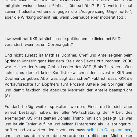
möglicherweise dessen Einfluss überschätzt? BILD wetterte auf
seiner Titelseite vehement gegen die „Ausgrenzung Ungeimpfter“,
aber die Wirkung scheint mir, wenn überhaupt eher moderat (b3):
Inwieweit hat KKR tatsächlich die politischen Leitlinien bei BILD
verändert, wenn es um Corona geht?
Und nicht zuletzt ist Mathias Döpfner, Chef und Anteilseigner beim
Springer-Konzern ganz klar dem Kreis von Davos zuzurechnen. 2000
war er einer der Young Global Leader des WEF (5 bis 7). Nach außen
scheint es derzeit keine Konflikte zwischen dem Investor KKR und
Döpfner zu geben. Aber was sagt das schon? Fakt ist, dass KKR die
Vorkaufsrechte für Döpfners fünf Prozent Anteile bei Springer hält
und damit faktisch die absolute Mehrheit der Anteile beansprucht
(8).
Es darf fleißig weiter spekuliert werden. Eines dürfte sich aber
erneut bestätigt haben. Bei aller Wertschätzung der Arbeit des
ehemaligen US-Präsidenten Donald Trump hat sich gezeigt: Es war
und ist ein Fehler, auf ihn und seinen Hintergrund als Heilsbringer zu
hoffen und zu warten. Jeder von uns muss
selbst in Gang kommen
,
um sich aus dem von oben verordneten politischen Mief dieser