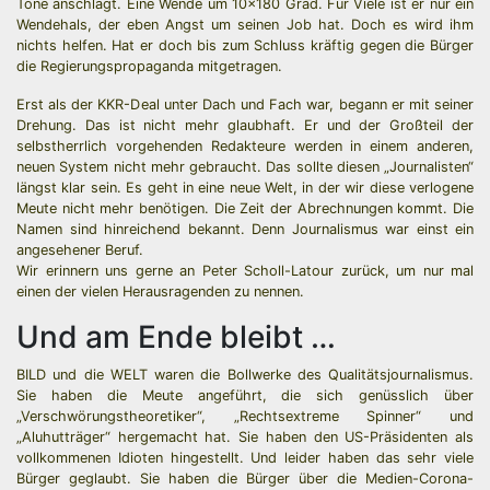
Töne anschlägt. Eine Wende um 10×180 Grad. Für Viele ist er nur ein
Wendehals, der eben Angst um seinen Job hat. Doch es wird ihm
nichts helfen. Hat er doch bis zum Schluss kräftig gegen die Bürger
die Regierungspropaganda mitgetragen.
Erst als der KKR-Deal unter Dach und Fach war, begann er mit seiner
Drehung. Das ist nicht mehr glaubhaft. Er und der Großteil der
selbstherrlich vorgehenden Redakteure werden in einem anderen,
neuen System nicht mehr gebraucht. Das sollte diesen „Journalisten“
längst klar sein. Es geht in eine neue Welt, in der wir diese verlogene
Meute nicht mehr benötigen. Die Zeit der Abrechnungen kommt. Die
Namen sind hinreichend bekannt. Denn Journalismus war einst ein
angesehener Beruf.
Wir erinnern uns gerne an Peter Scholl-Latour zurück, um nur mal
einen der vielen Herausragenden zu nennen.
Und am Ende bleibt …
BILD und die WELT waren die Bollwerke des Qualitätsjournalismus.
Sie haben die Meute angeführt, die sich genüsslich über
„Verschwörungstheoretiker“, „Rechtsextreme Spinner“ und
„Aluhutträger“ hergemacht hat. Sie haben den US-Präsidenten als
vollkommenen Idioten hingestellt. Und leider haben das sehr viele
Bürger geglaubt. Sie haben die Bürger über die Medien-Corona-