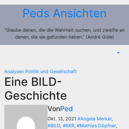
Zum
Peds Ansichten
Inhalt
springen
"Glaube denen, die die Wahrheit suchen, und zweifle an
denen, die sie gefunden haben." (André Gide)
Analysen
Politik und Gesellschaft
Eine BILD-
Geschichte
Von
Ped
Okt. 13, 2021
#Angela Merkel
,
#BILD
,
#KKR
,
#Mathias Döpfner
,