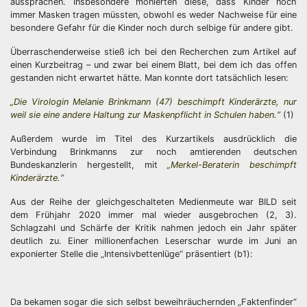
aussprachen. Insbesondere monierten diese, dass Kinder noch
immer Masken tragen müssten, obwohl es weder Nachweise für eine
besondere Gefahr für die Kinder noch durch selbige für andere gibt.
Überraschenderweise stieß ich bei den Recherchen zum Artikel auf
einen Kurzbeitrag – und zwar bei einem Blatt, bei dem ich das offen
gestanden nicht erwartet hätte. Man konnte dort tatsächlich lesen:
„Die Virologin Melanie Brinkmann (47) beschimpft Kinderärzte, nur
weil sie eine andere Haltung zur Maskenpflicht in Schulen haben.“
(1)
Außerdem wurde im Titel des Kurzartikels ausdrücklich die
Verbindung Brinkmanns zur noch amtierenden deutschen
Bundeskanzlerin hergestellt, mit
„Merkel-Beraterin beschimpft
Kinderärzte.“
Aus der Reihe der gleichgeschalteten Medienmeute war BILD seit
dem Frühjahr 2020 immer mal wieder ausgebrochen (2, 3).
Schlagzahl und Schärfe der Kritik nahmen jedoch ein Jahr später
deutlich zu. Einer millionenfachen Leserschar wurde im Juni an
exponierter Stelle die „Intensivbettenlüge“ präsentiert (b1):
Da bekamen sogar die sich selbst beweihräuchernden „Faktenfinder“