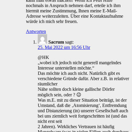
kann man etwas machen! Wenn ich Peds Hilfe
nochmals in Anspruch nehmen darf, erteile ich ihm
hiermit meine Zustimmung, Ihnen meine E-Mail-
Adresse weiterzuleiten. Über eine Kontaktaufnahme
würde ich mich sehr freuen.
Antworten
Sacrum
sagt:
25. Mai 2022 um 16:56 Uhr
@HK
„wobei ich jedoch nicht generell mangelndes
Interesse unterstellen möchte.“
Das möchte ich auch nicht. Natürlich gibt es
verschiedene Gründe dafür. Aber z.B. in relativer
räumlicher
Nähe sollten doch kleine gallische Dörfer
möglich sein, oder ? 😉
Was m.E. mit zu dieser Situation beiträgt, ist der
Umstand, daß die ‚Atomisierung‘, Entfremdung
und Distanzierung (in) unserer Gesellschaft auch
bei uns ziemlich weit fortgeschritten ist (und das
nicht erst seit
2 Jahren). Wirkliches Vertrauen ist häufig
Mangelware (was in vielen Fällen auch durchaus