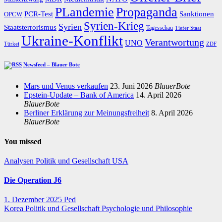
PLandemie
Propaganda
PCR-Test
Sanktionen
OPCW
Syrien-Krieg
Syrien
Staatsterrorismus
Tagesschau
Tiefer Staat
Ukraine-Konflikt
Verantwortung
UNO
Türkei
ZDF
Newsfeed – Blauer Bote
Mars und Venus verkaufen
23. Juni 2026
BlauerBote
Epstein-Update – Bank of America
14. April 2026
BlauerBote
Berliner Erklärung zur Meinungsfreiheit
8. April 2026
BlauerBote
You missed
Analysen
Politik und Gesellschaft
USA
Die Operation J6
1. Dezember 2025
Ped
Korea
Politik und Gesellschaft
Psychologie und Philosophie