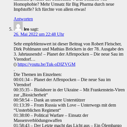
Homophobie? Mehr Umsatz für Big Pharma durch neue
Impfstoffe? Ich fürchte von allem etwas!
Antworten
leo
sagt:
26. Mai 2022 um 22:48 Uhr
Sehr empfehlenswert ist dieser Beitrag von Robert Fleischer,
Dirk Pohlmann und Mathias Bröckers in der 78. Ausgabe des
3. Jahrtausends! – Planet der Affenpocken – Die neue Sau im
Virendorf…
()
https://youtu.be/Tuk-oDIZVGM
.
Die Themen im Einzelnen:
00:01:34 – Planet der Affenpocken – Die neue Sau im
Virendorf
00:35:35 – Biolabore in der Ukraine – Mit Frankenstein-Viren
zur „Biosicherheit“
00:58:54 – Dank an unsere Unterstützer
01:13:39 – From Russia with Love – Unterwegs mit dem
“Unsterblichen Regiment“
01:38:00 – Political Warfare – Einsatz der
Massenverblödungswaffen
01:58:43 – Der Letzte macht das Licht aus – Ein Ölembargo