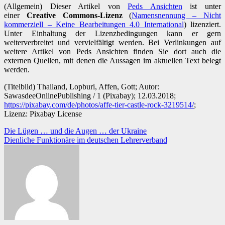
(Allgemein) Dieser Artikel von
Peds Ansichten
ist unter
einer
Creative Commons-Lizenz
(
Namensnennung – Nicht
kommerziell – Keine Bearbeitungen 4.0 International
) lizenziert.
Unter Einhaltung der Lizenzbedingungen kann er gern
weiterverbreitet und vervielfältigt werden. Bei Verlinkungen auf
weitere Artikel von Peds Ansichten finden Sie dort auch die
externen Quellen, mit denen die Aussagen im aktuellen Text belegt
werden.
(Titelbild) Thailand, Lopburi, Affen, Gott; Autor:
SawasdeeOnlinePublishing / 1 (Pixabay); 12.03.2018;
https://pixabay.com/de/photos/affe-tier-castle-rock-3219514/
;
Lizenz: Pixabay License
Beitragsnavigation
Die Lügen … und die Augen … der Ukraine
Dienliche Funktionäre im deutschen Lehrerverband