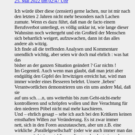
25. Mai 2022 um 02:47 Uhr
Ich würde über diese (zensiert) gerne lachen, nur ist mir nach
den letzten 2 Jahren nicht mehr besonders nach Lachen
zumute. Wenn es dazu führt, daß man de facto einem
Berufsverbot unterliegt, es völlig unklar ist, wie lange dieser
Wahnsinn noch weitergeht und ein Großteil der Menschen
sich beharrlich weigert, aufzuwachen, dann ist das alles
andere als witzig.
Ich finde all die treffenden Analysen und Kommentare
unendlich wichtig, aber seien wir doch mal ehrlich : was hat
das
bisher an der ganzen Situation geändert ? Gar nichts !
Im Gegenteil. Auch wenn man glaubt, daß man jetzt aber
endgültig den Gipfel des Irrwitzigen erreicht hat, wird man
immer wieder eines Besseren belehrt. Unsere ‚lieben‘
Verantwortlichen demonstrieren uns ein ums andere Mal, daß
sie
auf uns sch….n, uns weiterhin bis zum Geht-nicht-mehr
kontrollieren und schröpfen wollen und ihre Verachtung für
den niederen Pöbel nicht mal mehr kaschieren.
Und – ehrlich gesagt – sehe ich auch bei den Kritikern keinen
ernsthaften Willen zur Veränderung. Es ist zwar immer
nett, sich in den Foren auszutauschen, aber um z.B. eine
wirkliche ‚Parallelgesellschaft‘ (oder wie auch immer man das