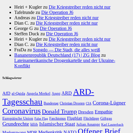
Heiri + Kugler
zu
Die Kriegstreiber reden nicht nur
Tafelrunde
zu
Die Operation J6
Andreas
zu
Die Kriegstreiber reden nicht nur
Dian C.
zu
Die Kriegstreiber reden nicht nur
George G
zu
Die Operation J6
Steffen Duck
zu
Die Operation J6
Heiri + Kugler
zu
Die Kriegstreiber reden nicht nur
Dian C.
zu
Die Kriegstreiber reden nicht nur
FraDa
zu
Songdo — Die Stadt, die alles weiß
Bananenrepublik Deutschland (17) | ZG Blog
zu
Lateinamerikanische Drogenkartelle und der Ukraine-
Konflikt
Schlagwörter
ARD-
AfD
ARD
al-Qaida
Angela Merkel
Angst
Tagesschau
Corona-Lügner
Bundestag
Christian Drosten
CIA
Coronavirus
Donald Trump
Dresden
Empathie
Flugblatt
Giftgas
Europäische Union
Faschismus
Flüchtlinge
False Flag
Grundrechte
Islamischer Staat
Idlib
Julian Assange
Karl Lauterbach
Offener Brief
Medienkritik
MDR
NATO
Maskenzwang