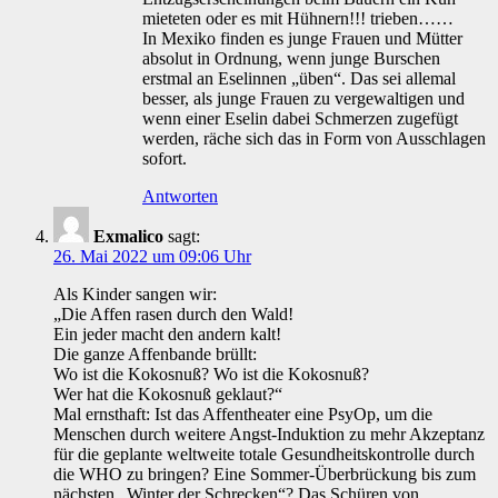
mieteten oder es mit Hühnern!!! trieben……
In Mexiko finden es junge Frauen und Mütter
absolut in Ordnung, wenn junge Burschen
erstmal an Eselinnen „üben“. Das sei allemal
besser, als junge Frauen zu vergewaltigen und
wenn einer Eselin dabei Schmerzen zugefügt
werden, räche sich das in Form von Ausschlagen
sofort.
Antworten
Exmalico
sagt:
26. Mai 2022 um 09:06 Uhr
Als Kinder sangen wir:
„Die Affen rasen durch den Wald!
Ein jeder macht den andern kalt!
Die ganze Affenbande brüllt:
Wo ist die Kokosnuß? Wo ist die Kokosnuß?
Wer hat die Kokosnuß geklaut?“
Mal ernsthaft: Ist das Affentheater eine PsyOp, um die
Menschen durch weitere Angst-Induktion zu mehr Akzeptanz
für die geplante weltweite totale Gesundheitskontrolle durch
die WHO zu bringen? Eine Sommer-Überbrückung bis zum
nächsten „Winter der Schrecken“? Das Schüren von