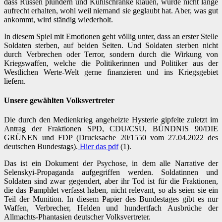
dass Russen plündern und Kühlschränke klauen, wurde nicht lange
aufrecht erhalten, wohl weil niemand sie geglaubt hat. Aber, was gut
ankommt, wird ständig wiederholt.
In diesem Spiel mit Emotionen geht völlig unter, dass an erster Stelle
Soldaten sterben, auf beiden Seiten. Und Soldaten sterben nicht
durch Verbrechen oder Terror, sondern durch die Wirkung von
Kriegswaffen, welche die Politikerinnen und Politiker aus der
Westlichen Werte-Welt gerne finanzieren und ins Kriegsgebiet
liefern.
Unsere gewählten Volksvertreter
Die durch den Medienkrieg angeheizte Hysterie gipfelte zuletzt im
Antrag der Fraktionen SPD, CDU/CSU, BÜNDNIS 90/DIE
GRÜNEN und FDP (Drucksache 20/1550 vom 27.04.2022 des
deutschen Bundestags).
Hier das pdf
(1).
Das ist ein Dokument der Psychose, in dem alle Narrative der
Selenskyi-Propaganda aufgegriffen werden. Soldatinnen und
Soldaten sind zwar gegendert, aber ihr Tod ist für die Fraktionen,
die das Pamphlet verfasst haben, nicht relevant, so als seien sie ein
Teil der Munition. In diesem Papier des Bundestages gibt es nur
Waffen, Verbrecher, Helden und hundertfach Ausbrüche der
Allmachts-Phantasien deutscher Volksvertreter.