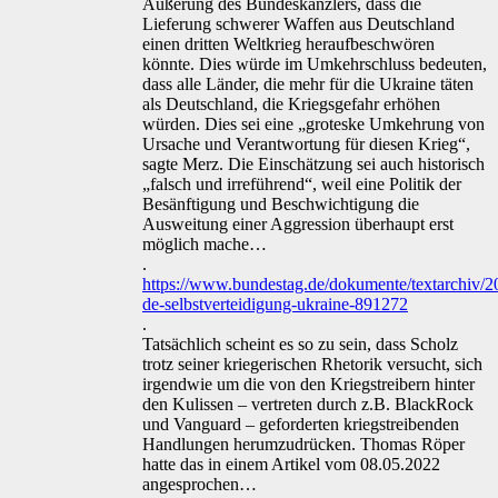
Äußerung des Bundeskanzlers, dass die
Lieferung schwerer Waffen aus Deutschland
einen dritten Weltkrieg heraufbeschwören
könnte. Dies würde im Umkehrschluss bedeuten,
dass alle Länder, die mehr für die Ukraine täten
als Deutschland, die Kriegsgefahr erhöhen
würden. Dies sei eine „groteske Umkehrung von
Ursache und Verantwortung für diesen Krieg“,
sagte Merz. Die Einschätzung sei auch historisch
„falsch und irreführend“, weil eine Politik der
Besänftigung und Beschwichtigung die
Ausweitung einer Aggression überhaupt erst
möglich mache…
.
https://www.bundestag.de/dokumente/textarchiv/
de-selbstverteidigung-ukraine-891272
.
Tatsächlich scheint es so zu sein, dass Scholz
trotz seiner kriegerischen Rhetorik versucht, sich
irgendwie um die von den Kriegstreibern hinter
den Kulissen – vertreten durch z.B. BlackRock
und Vanguard – geforderten kriegstreibenden
Handlungen herumzudrücken. Thomas Röper
hatte das in einem Artikel vom 08.05.2022
angesprochen…