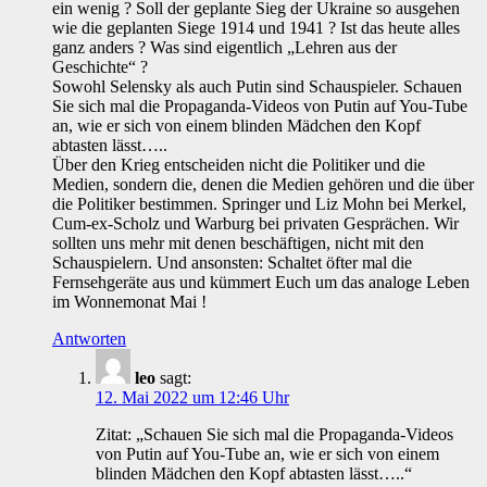
ein wenig ? Soll der geplante Sieg der Ukraine so ausgehen
wie die geplanten Siege 1914 und 1941 ? Ist das heute alles
ganz anders ? Was sind eigentlich „Lehren aus der
Geschichte“ ?
Sowohl Selensky als auch Putin sind Schauspieler. Schauen
Sie sich mal die Propaganda-Videos von Putin auf You-Tube
an, wie er sich von einem blinden Mädchen den Kopf
abtasten lässt…..
Über den Krieg entscheiden nicht die Politiker und die
Medien, sondern die, denen die Medien gehören und die über
die Politiker bestimmen. Springer und Liz Mohn bei Merkel,
Cum-ex-Scholz und Warburg bei privaten Gesprächen. Wir
sollten uns mehr mit denen beschäftigen, nicht mit den
Schauspielern. Und ansonsten: Schaltet öfter mal die
Fernsehgeräte aus und kümmert Euch um das analoge Leben
im Wonnemonat Mai !
Antworten
leo
sagt:
12. Mai 2022 um 12:46 Uhr
Zitat: „Schauen Sie sich mal die Propaganda-Videos
von Putin auf You-Tube an, wie er sich von einem
blinden Mädchen den Kopf abtasten lässt…..“