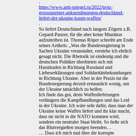
.
https://www.anti-spiegel.ru/2022/trotz-
grossspuriger-ankuendigungen-deutschland-
liefert-der-ukraine-kaum-waffen/
.
So liefert Deutschland nach langem Zögern z.B.
Gepard-Panzer, für die aber keine Munition
aufzutreiben ist. Thomas Röper schreibt am Ende
seines Artikels: „Was die Bundesregierung in
Sachen Ukraine veranstaltet, verstehe ich ehrlich
gesagt nicht. Die Rhetorik ist eindeutig und die
deutschen Politiker überbieten sich mit
Hasstiraden in Richtung Russland und
Liebeserklärungen und Solidaritätsbekundungen
in Richtung Ukraine. Aber in der Praxis tut die
Bundesregierung derzeit erstaunlich wenig, um
der Ukraine tatsächlich zu helfen.
Ich finde das gut, denn Waffenlieferungen
verlängern die Kampfhandlungen und das Leid
in der Ukraine. Ich wäre sehr dafür, dass man der
Ukraine keine Waffen liefert und ihr klar macht,
dass sie nicht in die NATO kommen wird,
sondern ein neutraler Staat bleibt. So ließe sich
das Blutvergießen morgen beenden…
… Dass ich mich mal über die korrupte