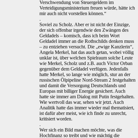
Verschwendung von Steuergeldern im
Verteidigungsministerium freuen würde, hätte ich
mir auch nicht vorstellen können.“
.
Soviel zu Scholz. Aber er ist nicht der Einzige,
der sich offenbar irgendwie den Zwängen des
Geldadels – komisch, dass ich beim Wort
Geldadel immer an die Rothschilds denken muss
– zu entziehen versucht. Die „ewige Kanzlerin“,
Angela Merkel, hat das auch getan, wobei völlig
unklar ist, über welchen Spielraum solche Leute
wie Merkel, Scholz und z.B. auch Victor Orban
gegenüber dem Geldadel verfügen. Jedenfalls
hatte Merkel, so lange wie möglich, stur an der
russischen Ölpipeline Nord-Stream 2 festgehalten
und damit die Versorgung Deutschlands und
Europas mit billiger Energie gesichert. Auch
hatte sie immer am Dialog mit Putin festgehalten.
Wie wertvoll das war, sehen wir jetzt. Auch
Analitik hatte das immer wieder mal thematisiert,
ist dafür aber meist, wie ich finde zu unrecht,
kritisiert worden.
.
Wer sich ein Bild machen möchte, was die
Hochfinanz so treibt und wie mächtig die