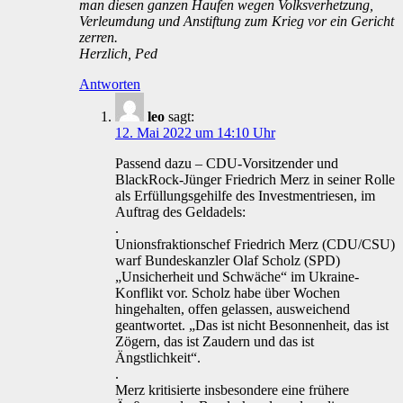
man diesen ganzen Haufen wegen Volksverhetzung,
Verleumdung und Anstiftung zum Krieg vor ein Gericht
zerren.
Herzlich, Ped
Antworten
leo
sagt:
12. Mai 2022 um 14:10 Uhr
Passend dazu – CDU-Vorsitzender und
BlackRock-Jünger Friedrich Merz in seiner Rolle
als Erfüllungsgehilfe des Investmentriesen, im
Auftrag des Geldadels:
.
Unionsfraktionschef Friedrich Merz (CDU/CSU)
warf Bundeskanzler Olaf Scholz (SPD)
„Unsicherheit und Schwäche“ im Ukraine-
Konflikt vor. Scholz habe über Wochen
hingehalten, offen gelassen, ausweichend
geantwortet. „Das ist nicht Besonnenheit, das ist
Zögern, das ist Zaudern und das ist
Ängstlichkeit“.
.
Merz kritisierte insbesondere eine frühere