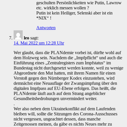
geschulten Persönlichkeiten wie Putin, Lawrow
etc. wirklich messen wollen ?
Putin ist kein Heiliger, Selenski aber ist ein
*NIX“ !
Antworten
leo
sagt:
14. Mai 2022 um 12:28 Uhr
Wer glaubt, dass die PLANdemie vorbei ist, dürfte wohl auf
dem Holzweg sein. Nachdem die „Impfpflicht“ und auch die
Einführung eines „Zentralregisters zum Impfstatus“ im
Bundestag nicht durchgesetzt werden konnte, weil zu wenige
Abgeordnete den Mut hatten, mit ihrem Namen für einen
Verstoß gegen den Nürnberger Kodex einzustehen, wird
demnächst eine Neuauflage der Zwangsimpfung über den
digitalen Impfpass auf EU-Ebene erfolgen. Das heißt, die
PLANdemie läuft auch auf dem Strang angeblicher
Gesundheitsbedrohungen unvermindert weiter.
.
Wer also neben dem Ukrainekonflikt auf dem Laufenden
bleiben will, sollte die Sitzungen des Corona-Ausschusses
nicht vergessen, ungeachtet dessen, dass manche
Zeitgenossen meinen, da gäbe es nichts Neues mehr zu