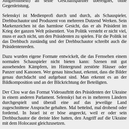
Jungferninseln) an seine Geschäftspartner übereignet, ohne
Gegenleistung.
Selenskyi ist Medienprofi durch und durch, als Schauspieler,
Drehbuchautor und Produzent von mehreren Dutzend Werken. Sein
Markenzeichen ist das harmlose Gesicht, das er als Präsident im
Krieg der ganzen Welt präsentiert. Von Politik versteht er nicht viel,
muss er auch nicht, um den Präsidenten zu spielen. Für die Politik ist
das Drehbuch zuständig und der Drehbuchautor schreibt auch die
Präsidentenreden.
Dazu wurden eigene Formate entwickelt, die das Fernsehen einem
normalen Schauspieler nicht bieten kann: Szenen mit gut
aussehenden Kämpfern, im Hintergrund zerstörte Häuser oder
Panzer und Kanonen. Wer genau hinschaut, erkennt, dass die Bilder
genau durchdacht und aufgebaut sind. Man erkennt es an der
Bildkomposition und an der Blickrichtung der Beteiligten.
Der Clou war das Format Videoauftritt des Präsidenten der Ukraine
in einem anderen Parlament. Selenskyi hat es in mehreren Ländern
durchgespielt und überall eine auf das jeweilige Land
zugeschnittene Ansprache gehalten. Mal bettelnd, mal drohend oder
fordernd. In Israel ist er böse angeeckt, weil er oder sein
Drehbuchautor die dreiste Idee hatten, den Angriff auf die Ukraine
mit dem Holocaust gleichzusetzen.