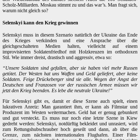
Scholz-Milliarden. Moskau stimmt zu und das war’s. Man fragt sich,
warum nicht gleich so?
Selenskyi kann den Krieg gewinnen
Selenskyi muss in diesem Szenario natürlich der Ukraine das Ende
des Krieges verkünden und eine Ansprache über die
gleichgeschalteten Medien halten, vielleicht auf einem
improvisierten Soldatenfriedhof mit Holzkreuzen im orthodoxen
Stil. Wie immer dreist, drastisch und aggressiv, etwa so:
“Unsere Soldaten sind gefallen, aber sie haben viel mehr Russen
getötet. Der Westen hat uns Waffen und Geld geliefert, aber keine
Soldaten. Feige Drückeberger sind sie alle. Wegen der Angst der
Deutschen und Franzosen vor der russischen Armee müssen wir
jetzt den Krieg beenden. Es lebe die neutrale Ukraine!”
Für Selenskyi gibt es, damit er diese Szene auch spielt, einen
lukrativen Anreiz: Man garantiert ihm, er kann als Filmstar und
Produzent im Westen weitermachen. Geld hat er genug gebunkert
und gut versteckt. Es muss nur noch eine letzte Szene in Kiew
gedreht werden: Selenskyi, notdürftig bekleidet und unrasiert, wird
zum Rettungshubschrauber hoch geseilt und dann, ab über die
Grenze, zum nächsten internationalen Flughafen. Einer Film-