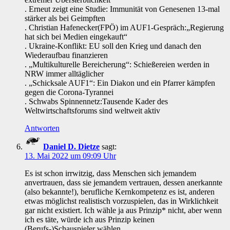
. Erneut zeigt eine Studie: Immunität von Genesenen 13-mal
stärker als bei Geimpften
. Christian Hafenecker(FPÖ) im AUF1-Gespräch:„Regierung
hat sich bei Medien eingekauft“
. Ukraine-Konflikt: EU soll den Krieg und danach den
Wiederaufbau finanzieren
. „Multikulturelle Bereicherung“: Schießereien werden in
NRW immer alltäglicher
. „Schicksale AUF1“: Ein Diakon und ein Pfarrer kämpfen
gegen die Corona-Tyrannei
. Schwabs Spinnennetz:Tausende Kader des
Weltwirtschaftsforums sind weltweit aktiv
Antworten
Daniel D. Dietze
sagt:
13. Mai 2022 um 09:09 Uhr
Es ist schon irrwitzig, dass Menschen sich jemandem
anvertrauen, dass sie jemandem vertrauen, dessen anerkannte
(also bekannte!), berufliche Kernkompetenz es ist, anderen
etwas möglichst realistisch vorzuspielen, das in Wirklichkeit
gar nicht existiert. Ich wähle ja aus Prinzip* nicht, aber wenn
ich es täte, würde ich aus Prinzip keinen
(Berufs-)Schauspieler wählen.