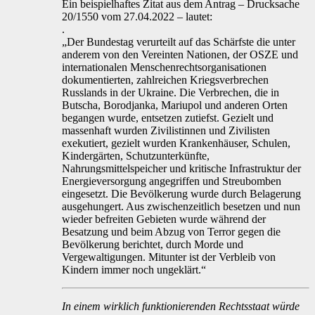
Ein beispielhaftes Zitat aus dem Antrag – Drucksache
20/1550 vom 27.04.2022 – lautet:
.
„Der Bundestag verurteilt auf das Schärfste die unter
anderem von den Vereinten Nationen, der OSZE und
internationalen Menschenrechtsorganisationen
dokumentierten, zahlreichen Kriegsverbrechen
Russlands in der Ukraine. Die Verbrechen, die in
Butscha, Borodjanka, Mariupol und anderen Orten
begangen wurde, entsetzen zutiefst. Gezielt und
massenhaft wurden Zivilistinnen und Zivilisten
exekutiert, gezielt wurden Krankenhäuser, Schulen,
Kindergärten, Schutzunterkünfte,
Nahrungsmittelspeicher und kritische Infrastruktur der
Energieversorgung angegriffen und Streubomben
eingesetzt. Die Bevölkerung wurde durch Belagerung
ausgehungert. Aus zwischenzeitlich besetzen und nun
wieder befreiten Gebieten wurde während der
Besatzung und beim Abzug von Terror gegen die
Bevölkerung berichtet, durch Morde und
Vergewaltigungen. Mitunter ist der Verbleib von
Kindern immer noch ungeklärt.“
In einem wirklich funktionierenden Rechtsstaat würde