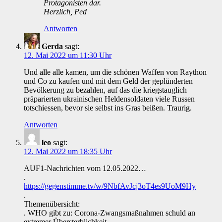
Protagonisten dar.
Herzlich, Ped
Antworten
Gerda
sagt:
12. Mai 2022 um 11:30 Uhr
Und alle alle kamen, um die schönen Waffen von Raython
und Co zu kaufen und mit dem Geld der geplünderten
Bevölkerung zu bezahlen, auf das die kriegstauglich
präparierten ukrainischen Heldensoldaten viele Russen
totschiessen, bevor sie selbst ins Gras beißen. Traurig.
Antworten
leo
sagt:
12. Mai 2022 um 18:35 Uhr
AUF1-Nachrichten vom 12.05.2022…
.
https://gegenstimme.tv/w/9NbfAvJcj3oT4es9UoM9Hy
.
Themenübersicht:
. WHO gibt zu: Corona-Zwangsmaßnahmen schuld an
extremer Übersterblichkeit