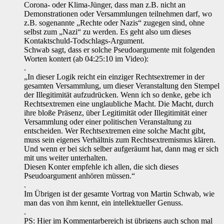
Corona- oder Klima-Jünger, dass man z.B. nicht an
Demonstrationen oder Versammlungen teilnehmen darf, wo
z.B. sogenannte „Rechte oder Nazis“ zugegen sind, ohne
selbst zum „Nazi“ zu werden. Es geht also um dieses
Kontaktschuld-Todschlags-Argument.
Schwab sagt, dass er solche Pseudoargumente mit folgenden
Worten kontert (ab 04:25:10 im Video):
.
„In dieser Logik reicht ein einziger Rechtsextremer in der
gesamten Versammlung, um dieser Veranstaltung den Stempel
der Illegitimität aufzudrücken. Wenn ich so denke, gebe ich
Rechtsextremen eine unglaubliche Macht. Die Macht, durch
ihre bloße Präsenz, über Legitimität oder Illegitimität einer
Versammlung oder einer politischen Veranstaltung zu
entscheiden. Wer Rechtsextremen eine solche Macht gibt,
muss sein eigenes Verhältnis zum Rechtsextremismus klären.
Und wenn er bei sich selber aufgeräumt hat, dann mag er sich
mit uns weiter unterhalten.
Diesen Konter empfehle ich allen, die sich dieses
Pseudoargument anhören müssen.“
.
Im Übrigen ist der gesamte Vortrag von Martin Schwab, wie
man das von ihm kennt, ein intellektueller Genuss.
.
PS: Hier im Kommentarbereich ist übrigens auch schon mal