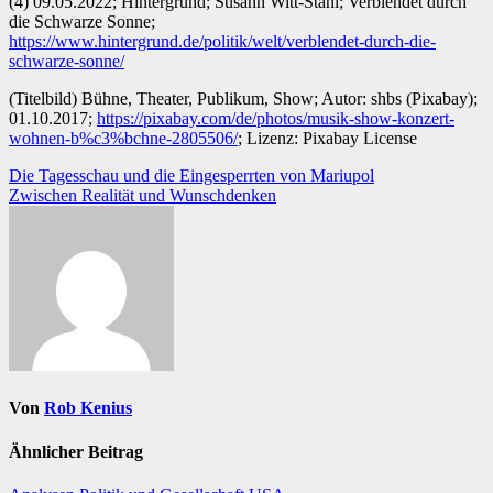
(4) 09.05.2022; Hintergrund; Susann Witt-Stahl; Verblendet durch
die Schwarze Sonne;
https://www.hintergrund.de/politik/welt/verblendet-durch-die-
schwarze-sonne/
(Titelbild) Bühne, Theater, Publikum, Show; Autor: shbs (Pixabay);
01.10.2017;
https://pixabay.com/de/photos/musik-show-konzert-
wohnen-b%c3%bchne-2805506/
; Lizenz: Pixabay License
Beitragsnavigation
Die Tagesschau und die Eingesperrten von Mariupol
Zwischen Realität und Wunschdenken
Von
Rob Kenius
Ähnlicher Beitrag