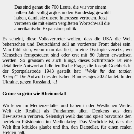
Das sind genau die 700 Leute, die wir vor einem
halben Jahr völlig arglos in den Bundestag gewählt
haben, damit sie unsere Interessen vertreten. Jetzt
vertreten sie mit einem vergifteten Wortschwall die
amerikanische Expansionspolitik.
Es scheint, diese Volksvertreter wollen, dass die USA die Welt
beherrschen und Deutschland soll an vorderster Front dabei sein.
Man fühlt sich, wenn man das liest, in eine Dystopie versetzt, wo
Menschen ferngesteuert sind oder erst mit 80 Jahren erwachsen
werden. So grausam es auch klingt, dieses Schriftstück ist eine
detaillierte Antwort auf die teuflische Frage, die Joseph Goebbels in
der Sportpalastrede 1943 gestellt hat:
“Wollt ihr den totalen
Krieg?”
Die Antwort des deutschen Bundestages 2022 lautet: In der
Ukraine, gegen Russland, ja!
Grüne so grün wie Rheinmetall
Wir leben im Medienzeitalter und haben in der Westlichen Werte-
Welt die Realität als Fundament allen Denkens aus dem
Bewusstsein verloren. Selenskyi weiß das und spielt bravourös den
perfekten Präsidenten im Medienkrieg. Das Verrückte ist, dass die
Welt ihm kritiklos glaubt und ihn, den Darsteller, für einen realen
Helden hält.