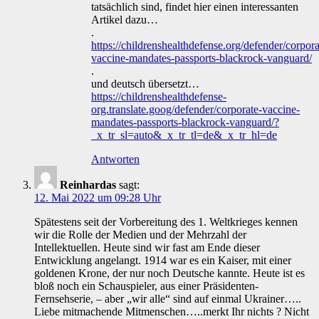
tatsächlich sind, findet hier einen interessanten
Artikel dazu…
.
https://childrenshealthdefense.org/defender/corpora
vaccine-mandates-passports-blackrock-vanguard/
.
und deutsch übersetzt…
https://childrenshealthdefense-
org.translate.goog/defender/corporate-vaccine-
mandates-passports-blackrock-vanguard/?
_x_tr_sl=auto&_x_tr_tl=de&_x_tr_hl=de
Antworten
Reinhardas
sagt:
12. Mai 2022 um 09:28 Uhr
Spätestens seit der Vorbereitung des 1. Weltkrieges kennen
wir die Rolle der Medien und der Mehrzahl der
Intellektuellen. Heute sind wir fast am Ende dieser
Entwicklung angelangt. 1914 war es ein Kaiser, mit einer
goldenen Krone, der nur noch Deutsche kannte. Heute ist es
bloß noch ein Schauspieler, aus einer Präsidenten-
Fernsehserie, – aber „wir alle“ sind auf einmal Ukrainer…..
Liebe mitmachende Mitmenschen…..merkt Ihr nichts ? Nicht