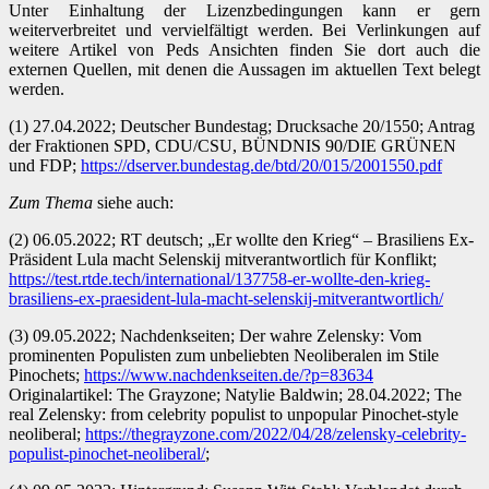
Unter Einhaltung der Lizenzbedingungen kann er gern
weiterverbreitet und vervielfältigt werden. Bei Verlinkungen auf
weitere Artikel von Peds Ansichten finden Sie dort auch die
externen Quellen, mit denen die Aussagen im aktuellen Text belegt
werden.
(1) 27.04.2022; Deutscher Bundestag; Drucksache 20/1550; Antrag
der Fraktionen SPD, CDU/CSU, BÜNDNIS 90/DIE GRÜNEN
und FDP;
https://dserver.bundestag.de/btd/20/015/2001550.pdf
Zum Thema
siehe auch:
(2) 06.05.2022; RT deutsch; „Er wollte den Krieg“ – Brasiliens Ex-
Präsident Lula macht Selenskij mitverantwortlich für Konflikt;
https://test.rtde.tech/international/137758-er-wollte-den-krieg-
brasiliens-ex-praesident-lula-macht-selenskij-mitverantwortlich/
(3) 09.05.2022; Nachdenkseiten; Der wahre Zelensky: Vom
prominenten Populisten zum unbeliebten Neoliberalen im Stile
Pinochets;
https://www.nachdenkseiten.de/?p=83634
Originalartikel: The Grayzone; Natylie Baldwin; 28.04.2022; The
real Zelensky: from celebrity populist to unpopular Pinochet-style
neoliberal;
https://thegrayzone.com/2022/04/28/zelensky-celebrity-
populist-pinochet-neoliberal/
;