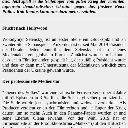
aus. Jetzt spielt er die Seifenoper vom guten Krieg der vereinten,
lupenrein demokratischen Ukraine gegen das finstere Reich
Putins. Rob Kenius kann uns dazu mehr erzählen.
Flucht nach Hollywood
Wolodymyr Selenskyj ist an erster Stelle ein Glückspilz und an
zweiter Stelle Schauspieler. Außerdem ist er seit Mai 2019 Präsident
der Ukraine. Jeder kennt ihn, denn Selenskyi hat ein seltenes
Medientalent von globalem Format. Zunächst wurde nur bekannt,
dass er im Film jemanden gespielt hat, der zufällig Präsident wurde
und dass er dann mit Unterstützung der Mächtigsten wirklich zum
Präsidenten der Ukraine gewählt wurde.
Der professionelle Medienstar
“Diener des Volkes” war eine satirische Fernseh-Serie über 4 Jahre
mit 51 Episoden in 3 Staffeln, die Selenskyi selber produziert hat.
Die Serie wurde jetzt synchronisiert und weltweit vermarktet. Als
Producer verdient er an den Filmrechten und je länger der Krieg
dauert, um so mehr. Auch in den Panama-Papers wurden er und
seine Ehefrau Olena erwähnt. Vor der Wahl 2019 hat er
Firmenanteile an der Produktionsfirma „Maltex“ (auf den Britischen