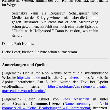
Karriere im Westen, ähnlich der von Roman Polanski, steht nichts
im Wege.
Selenskyi kann als Regisseur, Schauspieler und
Medienstar den Krieg gewinnen, nicht aber die Ukraine
gegen Russland. Vielleicht hat er den Medienkrieg
schon gewonnen. Es fehlt nur noch eine letzte Episode:
“Flucht nach Hollywood.” Dann ist er dort, wo er hin
gehört.
Danke, Rob Kenius.
Liebe Leser, bleiben Sie bitte schön aufmerksam.
Anmerkungen und Quellen
(Allgemein) Der Autor Rob Kenius betreibt die systemkritische
Webseite
https://kritlit.de
und hat die
Originalversion
des Artikels für
Apolut überarbeitet. Am 5. Mai wurde der Text bei Apolut
veröffentlicht; siehe:
https://apolut.net/das-selenskyi-theater-
praesentiert-von-rob-kenius/
(Allgemein) Dieser Artikel von
Peds Ansichten
ist unter
einer
Creative Commons-Lizenz
(
Namensnennung – Nicht
kommerziell – Keine Bearbeitungen 4.0 International
) lizenziert.