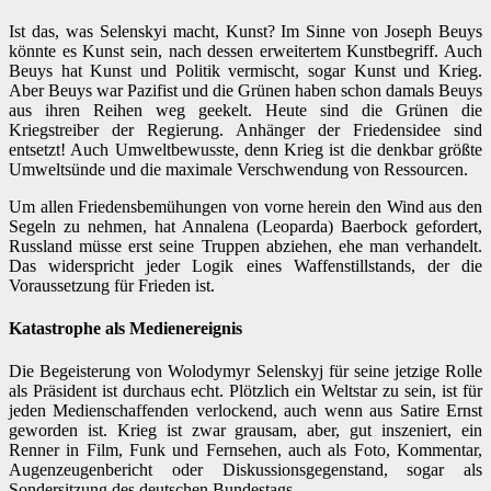
Ist das, was Selenskyi macht, Kunst? Im Sinne von Joseph Beuys
könnte es Kunst sein, nach dessen erweitertem Kunstbegriff. Auch
Beuys hat Kunst und Politik vermischt, sogar Kunst und Krieg.
Aber Beuys war Pazifist und die Grünen haben schon damals Beuys
aus ihren Reihen weg geekelt. Heute sind die Grünen die
Kriegstreiber der Regierung. Anhänger der Friedensidee sind
entsetzt! Auch Umweltbewusste, denn Krieg ist die denkbar größte
Umweltsünde und die maximale Verschwendung von Ressourcen.
Um allen Friedensbemühungen von vorne herein den Wind aus den
Segeln zu nehmen, hat Annalena (Leoparda) Baerbock gefordert,
Russland müsse erst seine Truppen abziehen, ehe man verhandelt.
Das widerspricht jeder Logik eines Waffenstillstands, der die
Voraussetzung für Frieden ist.
Katastrophe als Medienereignis
Die Begeisterung von Wolodymyr Selenskyj für seine jetzige Rolle
als Präsident ist durchaus echt. Plötzlich ein Weltstar zu sein, ist für
jeden Medienschaffenden verlockend, auch wenn aus Satire Ernst
geworden ist. Krieg ist zwar grausam, aber, gut inszeniert, ein
Renner in Film, Funk und Fernsehen, auch als Foto, Kommentar,
Augenzeugenbericht oder Diskussionsgegenstand, sogar als
Sondersitzung des deutschen Bundestags.