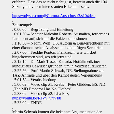
erfahren. Dass das so nicht richtig ist, beweist auch die 104.
Sitzung mit vielen interessanten Erkenntnissen…
.
https://odysee.com/@Corona-Ausschuss:3/s104de:e
.
Zeitstempel:
. 0:00:05 – Begrüßung und Einleitung
. 0:01:50 – Senator Malcolm Roberts, Australien, fordert das
Parlament auf, sich auf die Fakten zu besinnen
. 1:16:30 – Naomi Wolf, US, Autorin & Bürgerrechtlerin mit
einer ökonomischen Analyse und zukünftigen Szenarien
. 2:07:00 – Freddie Ponton, Frankreich, ️wie wir dort
hingekommen sind, wo wir jetzt sind
. 3:12:15 – Dr. Mark Trozzi, Kanada, Notfallmediziner
kündigt aus Gewissensgründen, um in Vollzeit aufzuklären
. 3:55:56 – Prof. Martin Schwab, DE, Stellungnahme zur
TAZ-Anfrage und über den Kampf gegen Verleumdung
. 5:01:58 – Verabschiedung
. 5:06:02 – Video clip #1: Krebs – Peter Glidden, BS, ND,
„The MD Emperor Has No Clothes“
. 5:33:02 – Video clip #2: Lisa Fitz,
https://youtu.be/RJVv_vrrVb8
. 5:33:02 – ENDE
.
Martin Schwab kontert die bekannte Argumentation der