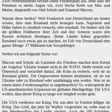
Zwei Nebendarsteller hecken einen Friedensplan aus, ohne dass der
Präsident es merkt. Sagen wir, zwei freche Kerle wie Max und
Moritz, dargestellt von Olaf Scholz und Emanuel Macron.
Warum diese beiden? Weil Frankreich und Deutschland am besten
wissen, dass man Russland nicht besiegen kann. Napoleon und
Hitler haben es ernsthaft versucht, sehr ernsthaft. Sie hielten sich für
die größten Feldherren ihrer Zeit und ihre Armeen waren den
Russen technisch überlegen. Beide Länder haben gegenüber
Russland noch etwas gut zu machen, im Fall von Deutschland eine
ganze Menge: 27 Millionen tote Sowjetbürger.
Stellen wir uns folgende Szene vor:
Macron und Scholz als Garanten des Friedens machen dem Kreml
ein Angebot: Ukraine kommt nicht in die NATO, bleibt neutral wie
Österreich und verzichtet darauf, die Krim zu erobern, weil sie zu
Russland gehört. Die Ostprovinzen können abstimmen, ob sie zur
Ukraine oder zu Russland oder unabhängig sein wollen. Was ist an
einem fairen Friedensangebot so ungeheuerlich? Es widerspricht der
US-amerikanischen Expansion im globalen Machtgefüge. Die USA
wollen, dass dieser Krieg so lange wie möglich weiter geht.
Die USA verdienen am Krieg. Für uns aber ist Frieden billiger als
Krieg. Das Geld, das jetzt für Waffen vorgesehen ist, sollte man in
den Wiederaufbau des Landes stecken. Auch die 100 Schulden-