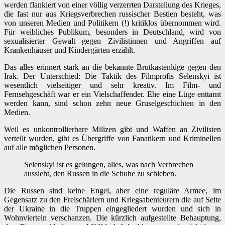
werden flankiert von einer völlig verzerrten Darstellung des Krieges,
die fast nur aus Kriegsverbrechen russischer Bestien besteht, was
von unseren Medien und Politikern (!) kritiklos übernommen wird.
Für weibliches Publikum, besonders in Deutschland, wird von
sexualisierter Gewalt gegen Zivilistinnen und Angriffen auf
Krankenhäuser und Kindergärten erzählt.
Das alles erinnert stark an die bekannte Brutkastenlüge gegen den
Irak. Der Unterschied: Die Taktik des Filmprofis Selenskyi ist
wesentlich vielseitiger und sehr kreativ. Im Film- und
Fernsehgeschäft war er ein Vielschaffender. Ehe eine Lüge enttarnt
werden kann, sind schon zehn neue Gruselgeschichten in den
Medien.
Weil es unkontrollierbare Milizen gibt und Waffen an Zivilisten
verteilt wurden, gibt es Übergriffe von Fanatikern und Kriminellen
auf alle möglichen Personen.
Selenskyi ist es gelungen, alles, was nach Verbrechen
aussieht, den Russen in die Schuhe zu schieben.
Die Russen sind keine Engel, aber eine reguläre Armee, im
Gegensatz zu den Freischärlern und Kriegsabenteurern die auf Seite
der Ukraine in die Truppen eingegliedert wurden und sich in
Wohnvierteln verschanzen. Die kürzlich aufgestellte Behauptung,