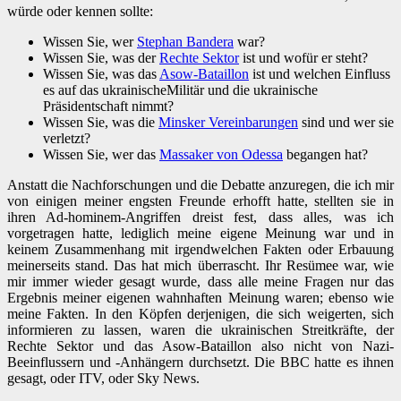
würde oder kennen sollte:
Wissen Sie, wer
Stephan Bandera
war?
Wissen Sie, was der
Rechte Sektor
ist und wofür er steht?
Wissen Sie, was das
Asow-Bataillon
ist und welchen Einfluss
es auf das ukrainischeMilitär und die ukrainische
Präsidentschaft nimmt?
Wissen Sie, was die
Minsker Vereinbarungen
sind und wer sie
verletzt?
Wissen Sie, wer das
Massaker von Odessa
begangen hat?
Anstatt die Nachforschungen und die Debatte anzuregen, die ich mir
von einigen meiner engsten Freunde erhofft hatte, stellten sie in
ihren Ad-hominem-Angriffen dreist fest, dass alles, was ich
vorgetragen hatte, lediglich meine eigene Meinung war und in
keinem Zusammenhang mit irgendwelchen Fakten oder Erbauung
meinerseits stand. Das hat mich überrascht. Ihr Resümee war, wie
mir immer wieder gesagt wurde, dass alle meine Fragen nur das
Ergebnis meiner eigenen wahnhaften Meinung waren; ebenso wie
meine Fakten. In den Köpfen derjenigen, die sich weigerten, sich
informieren zu lassen, waren die ukrainischen Streitkräfte, der
Rechte Sektor und das Asow-Bataillon also nicht von Nazi-
Beeinflussern und -Anhängern durchsetzt. Die BBC hatte es ihnen
gesagt, oder ITV, oder Sky News.