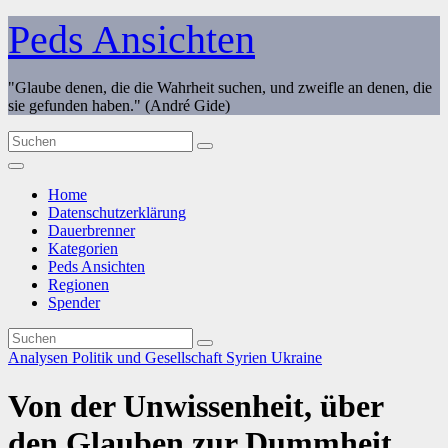
Zum
Peds Ansichten
Inhalt
springen
"Glaube denen, die die Wahrheit suchen, und zweifle an denen, die
sie gefunden haben." (André Gide)
Home
Datenschutzerklärung
Dauerbrenner
Kategorien
Peds Ansichten
Regionen
Spender
Analysen
Politik und Gesellschaft
Syrien
Ukraine
Von der Unwissenheit, über
den Glauben zur Dummheit