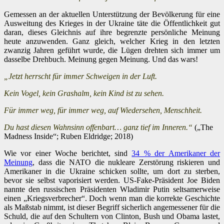
Gemessen an der aktuellen Unterstützung der Bevölkerung für eine
Ausweitung des Krieges in der Ukraine täte die Öffentlichkeit gut
daran, dieses Gleichnis auf ihre begrenzte persönliche Meinung
heute anzuwenden. Ganz gleich, welcher Krieg in den letzten
zwanzig Jahren geführt wurde, die Lügen drehten sich immer um
dasselbe Drehbuch. Meinung gegen Meinung. Und das wars!
„Jetzt herrscht für immer Schweigen in der Luft.
Kein Vogel, kein Grashalm, kein Kind ist zu sehen.
Für immer weg, für immer weg, auf Wiedersehen, Menschheit.
Du hast diesen Wahnsinn offenbart… ganz tief im Inneren.“
(„The
Madness Inside“; Ruben Eldridge; 2018)
Wie vor einer Woche berichtet, sind
34 % der Amerikaner der
Meinung
, dass die NATO die nukleare Zerstörung riskieren und
Amerikaner in die Ukraine schicken sollte, um dort zu sterben,
bevor sie selbst vaporisiert werden. US-Fake-Präsident Joe Biden
nannte den russischen Präsidenten Wladimir Putin seltsamerweise
einen „Kriegsverbrecher“. Doch wenn man die korrekte Geschichte
als Maßstab nimmt, ist dieser Begriff sicherlich angemessener für die
Schuld, die auf den Schultern von Clinton, Bush und Obama lastet,