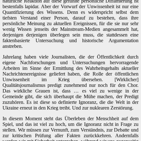
natürliche Reaktion auf diese gefühlte persönliche Diffamierung ist
bestenfalls lapidar. Aber der Vorwurf der Unwissenheit ist nur eine
Quantifizierung des Wissens. Denn es widerspricht selbst dem
tiefsten Verstand einer Person, darauf zu bestehen, dass ihre
persönliche Meinung zu aktuellen Ereignissen, für die sie nur sehr
wenig Wissen jenseits der Mainstream-Medien angesammelt hat,
derjenigen derjenigen überlegen sein muss, die stattdessen eine
faktenbasierte Untersuchung und historische Argumentation
anstreben.
Jahrelang haben viele Journalisten, die der Öffentlichkeit durch
eigene Nachforschungen und Untersuchungen hervorragende
Arbeiten im Sinne der Ermittlung des Wahrheitsgehalts aktueller
Nachrichtenereignisse geliefert haben, die Rolle der öffentlichen
Unwissenheit im Krieg übersehen. [Wirklicher]
Qualitätsjournalismus predigt zunehmend nur noch für den Chor.
Das wirkliche Grauen ist, dass … es viel zu wenige in der
Gemeinde gibt, die sich überhaupt die Mühe machen, der Predigt
zuzuhören. Es ist diese so definierte Ignoranz, die die Welt in der
Ukraine erneut in den Krieg treibt. Und zur nuklearen Zerstörung.
In diesem Moment steht das Überleben der Menschheit auf dem
Spiel, und das ist viel zu hoch, um die Ignoranz nicht in Frage zu
stellen. Wir müssen zur Vernunft, zum Verständnis, zur Debatte und
zur kritischen Prüfung aller Fakten zurückkehren. Andernfalls