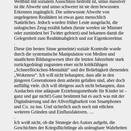
Weltbild mit sozialem Ausschluss bedroht ist, umso massiver
ist die Abwehr und umso schwerer ist sie dem bewussten
Erkennen zugänglich. Die unbewusste Abwehr von
ungelegenen Realitäten ist etwas ganz menschlich
Natürliches. Jedoch wurden früher Leute ausgelacht, die
unlogisches Zeug erzählt haben (heute werden sie Minister
oder zumindest bei Twitter gefeiert) und bekamen damit die
Gelegenheit zum Realitätsabgleich und zur Eigenkorrektur.
.
Diese (im besten Sinne gemeinte) soziale Kontrolle wurde
durch die systematische Manipulation von Medien und
staatlichem Bildungswesen über die letzten Jahrzehnte stark
zurückgedrängt zugunsten einer nicht kritikfähigen
„Schneeflöckchen-Mentalität“ und der Beliebigkeit dienenden
„Wokeness“. Ich will nicht behaupten, dass alle in den
jüngeren Generationen dem anheim gefallen sind, aber doch
auffällig viele. (Ich will übrigens auch nicht behaupten, dass
Auslachen eine adäquate Erziehungsmethode für Kinder ist –
ganz und gar nicht!) Ganz bestimmt hat es auch was mit der
Digitalisierung und der Allverfügbarkeit von Smartphones
und Co. zu tun. Und sicherlich auch noch mit etlichen
weiteren Gründen und Einflussfaktoren. …
.
Ich weiß nicht, ob die Strategie des Autors aufgeht, die
Geschichten der Kriegsflüchtlinge als unleugbare Wahrheiten