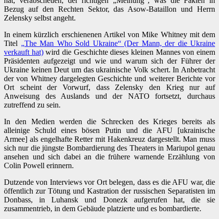
hat, verabscheuen, der richtigen „Meinung“, was die Fakten in
Bezug auf den Rechten Sektor, das Asow-Bataillon und Herrn
Zelensky selbst angeht.
In einem kürzlich erschienenen Artikel von Mike Whitney mit dem
Titel
„The Man Who Sold Ukraine“ (Der Mann, der die Ukraine
verkauft hat)
wird die Geschichte dieses kleinen Mannes von einem
Präsidenten aufgezeigt und wie und warum sich der Führer der
Ukraine keinen Deut um das ukrainische Volk schert. In Anbetracht
der von Whitney dargelegten Geschichte und weiterer Berichte vor
Ort scheint der Vorwurf, dass Zelensky den Krieg nur auf
Anweisung des Auslands und der NATO fortsetzt, durchaus
zutreffend zu sein.
In den Medien werden die Schrecken des Krieges bereits als
alleinige Schuld eines bösen Putin und die AFU [ukrainische
Armee] als engelhafte Retter mit Hakenkreuz dargestellt. Man muss
sich nur die jüngste Bombardierung des Theaters in Mariupol genau
ansehen und sich dabei an die frühere warnende Erzählung von
Colin Powell erinnern.
Dutzende von Interviews vor Ort belegen, dass es die AFU war, die
öffentlich zur Tötung und Kastration der russischen Separatisten im
Donbass, in Luhansk und Donezk aufgerufen hat, die sie
zusammentrieb, in dem Gebäude platzierte und es bombardierte.