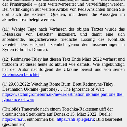
der Primärquelle – gern weiterverbreitet und vervielfältigt werden.
Bei Verlinkungen auf weitere Artikel von Peds Ansichten finden Sie
dort auch die externen Quellen, mit denen die Aussagen im
aktuellen Text belegt werden.
(a1) Wenige Tage nach Verfassen des obigen Textes wurde das
„Massaker von Butscha“ inszeniert, und damit eine sich
anbahnende, möglicherweise friedliche Lösung des Konflikts
vereitelt. Das entspricht ziemlich genau den Inszenierungen in
Syrien (Ghouta, Douma).
(a2) Redmayne-Titley hat diesen Text Ende März 2022 verfasst und
trotzdem ist dieser heute so aktuell wie damals. Wie angekündigt,
hat der Autor nachfolgend die Ukraine bereist und von seinen
Erlebnissen berichtet
.
(1) 29.03.2022; Watching Rome Burn; Brett Redmayne-Titley;
Destination Ukraine (part one) … The Ignorance of War;
https://watchingromeburn.uk/news/destination-ukraine-part-one-the-
ignorance-of-war/
(Titelbild) Trauernde nach einem Totschka-Raketenangriff der
ukrainischen Streitkräfte auf Donezk; 15. März 2022; Quelle:
https://ura.ru
, entnommen bei:
https://anti-spiegel.ru
; Bild bearbeitet
(geschnitten)