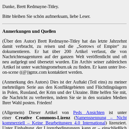
Danke, Brett Redmayne-Titley.
Bitte bleiben Sie schön aufmerksam, liebe Leser.
Anmerkungen und Quellen
(Über den Autor) Brett Redmayne-Titley hat das letzte Jahrzehnt
damit verbracht, zu reisen und die „Sorrows of Empire“ zu
dokumentieren. Er hat über 200 Artikel verfasst, die von
Nachrichtenagenturen auf der ganzen Welt veröffentlicht und oft
neu aufgelegt und übersetzt wurden. Ein Archiv seiner zahlreichen
Artikel ist unter watchingromeburn.uk zu finden. Er kann unter live-
on-scene ((@))gmx.com kontaktiert werden.
(Anmerkung des Autors) Dies ist der Auftakt (Teil eins) zu meiner
mehrteiligen Serie aus den Konfliktgebieten und Flüchtlingslagern
in Polen, Russland, der Krim und der Ukraine. Bitte helfen Sie mit,
die Nachricht zu verbreiten, indem Sie sie in den sozialen Medien
Ihrer Wahl posten. Frieden!
(Allgemein) Dieser Artikel von
Peds Ansichten
ist unter
einer
Creative Commons-Lizenz
(
Namensnennung – Nicht
kommerziell – Keine Bearbeitungen 4.0 International
) lizenziert.
Unter Einhaltung der Lizenzbedingungen kann er – einschließlich