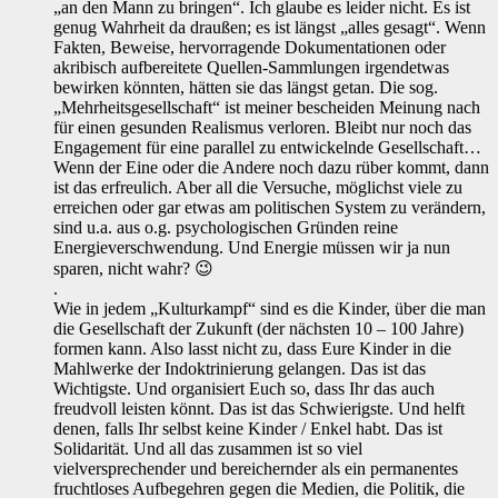
„an den Mann zu bringen“. Ich glaube es leider nicht. Es ist
genug Wahrheit da draußen; es ist längst „alles gesagt“. Wenn
Fakten, Beweise, hervorragende Dokumentationen oder
akribisch aufbereitete Quellen-Sammlungen irgendetwas
bewirken könnten, hätten sie das längst getan. Die sog.
„Mehrheitsgesellschaft“ ist meiner bescheiden Meinung nach
für einen gesunden Realismus verloren. Bleibt nur noch das
Engagement für eine parallel zu entwickelnde Gesellschaft…
Wenn der Eine oder die Andere noch dazu rüber kommt, dann
ist das erfreulich. Aber all die Versuche, möglichst viele zu
erreichen oder gar etwas am politischen System zu verändern,
sind u.a. aus o.g. psychologischen Gründen reine
Energieverschwendung. Und Energie müssen wir ja nun
sparen, nicht wahr? 😉
.
Wie in jedem „Kulturkampf“ sind es die Kinder, über die man
die Gesellschaft der Zukunft (der nächsten 10 – 100 Jahre)
formen kann. Also lasst nicht zu, dass Eure Kinder in die
Mahlwerke der Indoktrinierung gelangen. Das ist das
Wichtigste. Und organisiert Euch so, dass Ihr das auch
freudvoll leisten könnt. Das ist das Schwierigste. Und helft
denen, falls Ihr selbst keine Kinder / Enkel habt. Das ist
Solidarität. Und all das zusammen ist so viel
vielversprechender und bereichernder als ein permanentes
fruchtloses Aufbegehren gegen die Medien, die Politik, die