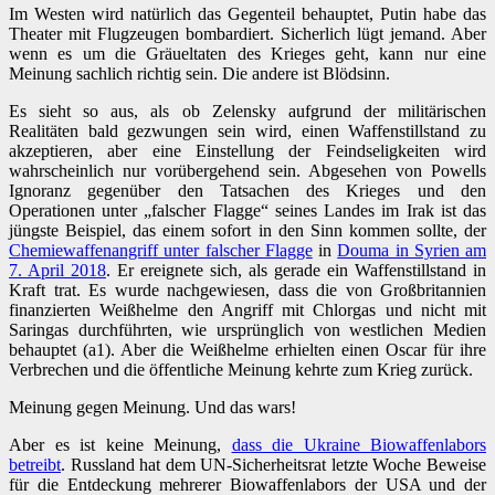
Im Westen wird natürlich das Gegenteil behauptet, Putin habe das
Theater mit Flugzeugen bombardiert. Sicherlich lügt jemand. Aber
wenn es um die Gräueltaten des Krieges geht, kann nur eine
Meinung sachlich richtig sein. Die andere ist Blödsinn.
Es sieht so aus, als ob Zelensky aufgrund der militärischen
Realitäten bald gezwungen sein wird, einen Waffenstillstand zu
akzeptieren, aber eine Einstellung der Feindseligkeiten wird
wahrscheinlich nur vorübergehend sein. Abgesehen von Powells
Ignoranz gegenüber den Tatsachen des Krieges und den
Operationen unter „falscher Flagge“ seines Landes im Irak ist das
jüngste Beispiel, das einem sofort in den Sinn kommen sollte, der
Chemiewaffenangriff unter falscher Flagge
in
Douma in Syrien am
7. April 2018
. Er ereignete sich, als gerade ein Waffenstillstand in
Kraft trat. Es wurde nachgewiesen, dass die von Großbritannien
finanzierten Weißhelme den Angriff mit Chlorgas und nicht mit
Saringas durchführten, wie ursprünglich von westlichen Medien
behauptet (a1). Aber die Weißhelme erhielten einen Oscar für ihre
Verbrechen und die öffentliche Meinung kehrte zum Krieg zurück.
Meinung gegen Meinung. Und das wars!
Aber es ist keine Meinung,
dass die Ukraine Biowaffenlabors
betreibt
. Russland hat dem UN-Sicherheitsrat letzte Woche Beweise
für die Entdeckung mehrerer Biowaffenlabors der USA und der