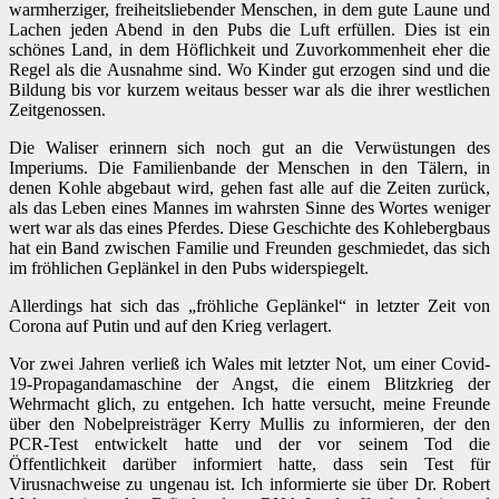
warmherziger, freiheitsliebender Menschen, in dem gute Laune und
Lachen jeden Abend in den Pubs die Luft erfüllen. Dies ist ein
schönes Land, in dem Höflichkeit und Zuvorkommenheit eher die
Regel als die Ausnahme sind. Wo Kinder gut erzogen sind und die
Bildung bis vor kurzem weitaus besser war als die ihrer westlichen
Zeitgenossen.
Die Waliser erinnern sich noch gut an die Verwüstungen des
Imperiums. Die Familienbande der Menschen in den Tälern, in
denen Kohle abgebaut wird, gehen fast alle auf die Zeiten zurück,
als das Leben eines Mannes im wahrsten Sinne des Wortes weniger
wert war als das eines Pferdes. Diese Geschichte des Kohlebergbaus
hat ein Band zwischen Familie und Freunden geschmiedet, das sich
im fröhlichen Geplänkel in den Pubs widerspiegelt.
Allerdings hat sich das „fröhliche Geplänkel“ in letzter Zeit von
Corona auf Putin und auf den Krieg verlagert.
Vor zwei Jahren verließ ich Wales mit letzter Not, um einer Covid-
19-Propagandamaschine der Angst, die einem Blitzkrieg der
Wehrmacht glich, zu entgehen. Ich hatte versucht, meine Freunde
über den Nobelpreisträger Kerry Mullis zu informieren, der den
PCR-Test entwickelt hatte und der vor seinem Tod die
Öffentlichkeit darüber informiert hatte, dass sein Test für
Virusnachweise zu ungenau ist. Ich informierte sie über Dr. Robert