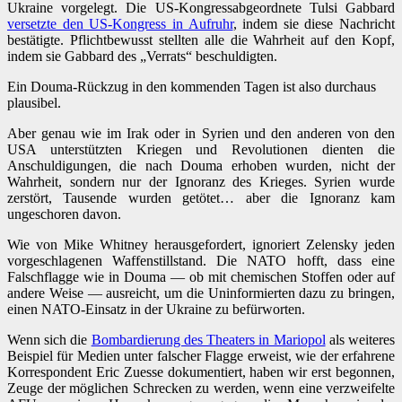
Ukraine vorgelegt. Die US-Kongressabgeordnete Tulsi Gabbard
versetzte den US-Kongress in Aufruhr
, indem sie diese Nachricht
bestätigte. Pflichtbewusst stellten alle die Wahrheit auf den Kopf,
indem sie Gabbard des „Verrats“ beschuldigten.
Ein Douma-Rückzug in den kommenden Tagen ist also durchaus
plausibel.
Aber genau wie im Irak oder in Syrien und den anderen von den
USA unterstützten Kriegen und Revolutionen dienten die
Anschuldigungen, die nach Douma erhoben wurden, nicht der
Wahrheit, sondern nur der Ignoranz des Krieges. Syrien wurde
zerstört, Tausende wurden getötet… aber die Ignoranz kam
ungeschoren davon.
Wie von Mike Whitney herausgefordert, ignoriert Zelensky jeden
vorgeschlagenen Waffenstillstand. Die NATO hofft, dass eine
Falschflagge wie in Douma — ob mit chemischen Stoffen oder auf
andere Weise — ausreicht, um die Uninformierten dazu zu bringen,
einen NATO-Einsatz in der Ukraine zu befürworten.
Wenn sich die
Bombardierung des Theaters in Mariopol
als weiteres
Beispiel für Medien unter falscher Flagge erweist, wie der erfahrene
Korrespondent Eric Zuesse dokumentiert, haben wir erst begonnen,
Zeuge der möglichen Schrecken zu werden, wenn eine verzweifelte