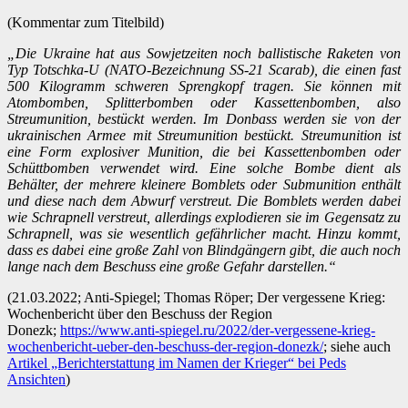
(Kommentar zum Titelbild)
„Die Ukraine hat aus Sowjetzeiten noch ballistische Raketen von
Typ Totschka-U (NATO-Bezeichnung SS-21 Scarab), die einen fast
500 Kilogramm schweren Sprengkopf tragen. Sie können mit
Atombomben, Splitterbomben oder Kassettenbomben, also
Streumunition, bestückt werden. Im Donbass werden sie von der
ukrainischen Armee mit Streumunition bestückt. Streumunition ist
eine Form explosiver Munition, die bei Kassettenbomben oder
Schüttbomben verwendet wird. Eine solche Bombe dient als
Behälter, der mehrere kleinere Bomblets oder Submunition enthält
und diese nach dem Abwurf verstreut. Die Bomblets werden dabei
wie Schrapnell verstreut, allerdings explodieren sie im Gegensatz zu
Schrapnell, was sie wesentlich gefährlicher macht. Hinzu kommt,
dass es dabei eine große Zahl von Blindgängern gibt, die auch noch
lange nach dem Beschuss eine große Gefahr darstellen.“
(21.03.2022; Anti-Spiegel; Thomas Röper; Der vergessene Krieg:
Wochenbericht über den Beschuss der Region
Donezk;
https://www.anti-spiegel.ru/2022/der-vergessene-krieg-
wochenbericht-ueber-den-beschuss-der-region-donezk/
; siehe auch
Artikel „Berichterstattung im Namen der Krieger“ bei Peds
Ansichten
)