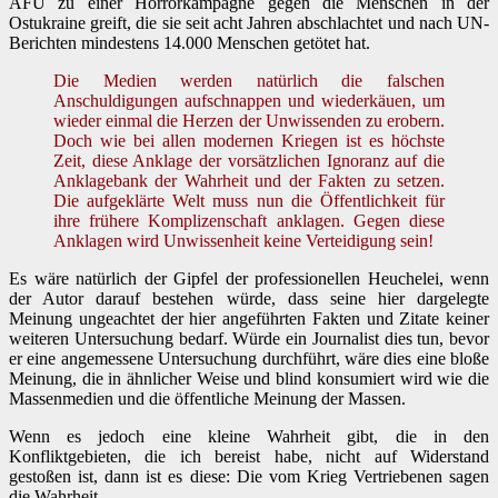
AFU zu einer Horrorkampagne gegen die Menschen in der
Ostukraine greift, die sie seit acht Jahren abschlachtet und nach UN-
Berichten mindestens 14.000 Menschen getötet hat.
Die Medien werden natürlich die falschen
Anschuldigungen aufschnappen und wiederkäuen, um
wieder einmal die Herzen der Unwissenden zu erobern.
Doch wie bei allen modernen Kriegen ist es höchste
Zeit, diese Anklage der vorsätzlichen Ignoranz auf die
Anklagebank der Wahrheit und der Fakten zu setzen.
Die aufgeklärte Welt muss nun die Öffentlichkeit für
ihre frühere Komplizenschaft anklagen. Gegen diese
Anklagen wird Unwissenheit keine Verteidigung sein!
Es wäre natürlich der Gipfel der professionellen Heuchelei, wenn
der Autor darauf bestehen würde, dass seine hier dargelegte
Meinung ungeachtet der hier angeführten Fakten und Zitate keiner
weiteren Untersuchung bedarf. Würde ein Journalist dies tun, bevor
er eine angemessene Untersuchung durchführt, wäre dies eine bloße
Meinung, die in ähnlicher Weise und blind konsumiert wird wie die
Massenmedien und die öffentliche Meinung der Massen.
Wenn es jedoch eine kleine Wahrheit gibt, die in den
Konfliktgebieten, die ich bereist habe, nicht auf Widerstand
gestoßen ist, dann ist es diese: Die vom Krieg Vertriebenen sagen
die Wahrheit.