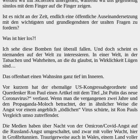
werden wir mit Sicherheit untergehen, während wir uns gegenseitig
sinnlos mit dem Finger auf die Finger zeigen.
Ist es nicht an der Zeit, endlich eine öffentliche Auseinandersetzung
mit den wichtigsten und grundlegendsten der uralten Fragen zu
fordern?
Was ist hier los?!
Ich sehe diese Bomben fast überall fallen. Und doch scheint es
niemanden auf der Welt zu interessieren. In einer Welt, in der
Tatsachen und Wahrheiten, an die du glaubst, in Wirklichkeit Lügen
sind…
Das offenbart einen Wahnsinn ganz tief im Inneren.
Vor kurzem hat der ehemalige US-Kongressabgeordnete und
Querdenker Ron Paul einen Artikel mit dem Titel „Ist Putin das neue
Coronavirus?“ verfasst. Wenn man die vergangenen zwei Jahre und
den Propaganda-Moloch betrachtet, der in ähnlicher Weise die
Angst vor einem angeblich „tödlichen“ Virus schürte, ist Ron Pauls
Vergleich umso zutreffender.
Die Medien haben über Nacht von der Omicron/Covid-Angst auf
die Russland-Angst umgeschaltet, und zwar mit voller Wucht, hier
in Großbritannien. Traurigerweise auch in Wales, einem Land voller