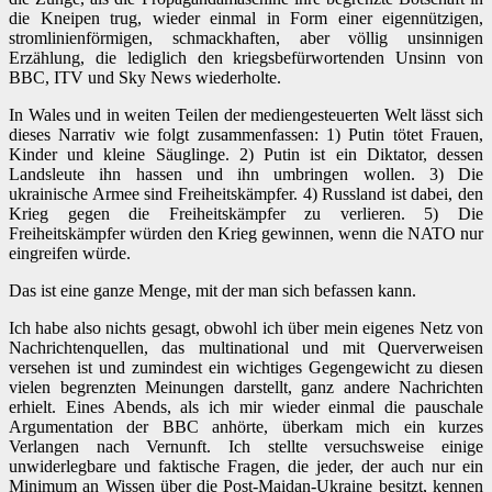
die Kneipen trug, wieder einmal in Form einer eigennützigen,
stromlinienförmigen, schmackhaften, aber völlig unsinnigen
Erzählung, die lediglich den kriegsbefürwortenden Unsinn von
BBC, ITV und Sky News wiederholte.
In Wales und in weiten Teilen der mediengesteuerten Welt lässt sich
dieses Narrativ wie folgt zusammenfassen: 1) Putin tötet Frauen,
Kinder und kleine Säuglinge. 2) Putin ist ein Diktator, dessen
Landsleute ihn hassen und ihn umbringen wollen. 3) Die
ukrainische Armee sind Freiheitskämpfer. 4) Russland ist dabei, den
Krieg gegen die Freiheitskämpfer zu verlieren. 5) Die
Freiheitskämpfer würden den Krieg gewinnen, wenn die NATO nur
eingreifen würde.
Das ist eine ganze Menge, mit der man sich befassen kann.
Ich habe also nichts gesagt, obwohl ich über mein eigenes Netz von
Nachrichtenquellen, das multinational und mit Querverweisen
versehen ist und zumindest ein wichtiges Gegengewicht zu diesen
vielen begrenzten Meinungen darstellt, ganz andere Nachrichten
erhielt. Eines Abends, als ich mir wieder einmal die pauschale
Argumentation der BBC anhörte, überkam mich ein kurzes
Verlangen nach Vernunft. Ich stellte versuchsweise einige
unwiderlegbare und faktische Fragen, die jeder, der auch nur ein
Minimum an Wissen über die Post-Maidan-Ukraine besitzt, kennen