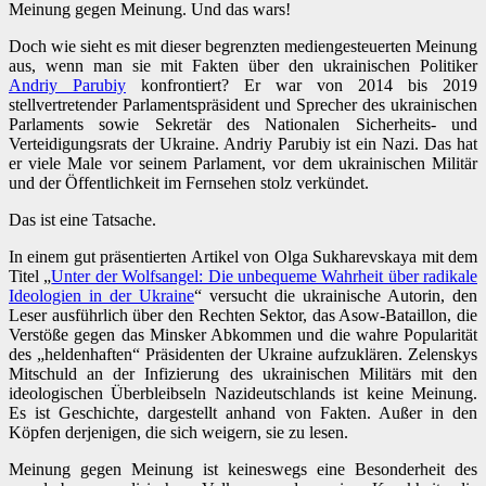
Meinung gegen Meinung. Und das wars!
Doch wie sieht es mit dieser begrenzten mediengesteuerten Meinung
aus, wenn man sie mit Fakten über den ukrainischen Politiker
Andriy Parubiy
konfrontiert? Er war von 2014 bis 2019
stellvertretender Parlamentspräsident und Sprecher des ukrainischen
Parlaments sowie Sekretär des Nationalen Sicherheits- und
Verteidigungsrats der Ukraine. Andriy Parubiy ist ein Nazi. Das hat
er viele Male vor seinem Parlament, vor dem ukrainischen Militär
und der Öffentlichkeit im Fernsehen stolz verkündet.
Das ist eine Tatsache.
In einem gut präsentierten Artikel von Olga Sukharevskaya mit dem
Titel „
Unter der Wolfsangel: Die unbequeme Wahrheit über radikale
Ideologien in der Ukraine
“ versucht die ukrainische Autorin, den
Leser ausführlich über den Rechten Sektor, das Asow-Bataillon, die
Verstöße gegen das Minsker Abkommen und die wahre Popularität
des „heldenhaften“ Präsidenten der Ukraine aufzuklären. Zelenskys
Mitschuld an der Infizierung des ukrainischen Militärs mit den
ideologischen Überbleibseln Nazideutschlands ist keine Meinung.
Es ist Geschichte, dargestellt anhand von Fakten. Außer in den
Köpfen derjenigen, die sich weigern, sie zu lesen.
Meinung gegen Meinung ist keineswegs eine Besonderheit des