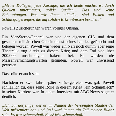
„Meine Kollegen, jede Aussage, die ich heute mache, ist durch
Quellen untermauert, solide Quellen… Das sind keine
Behauptungen. Was wir Ihnen mitteilen, sind Fakten und
Schlussfolgerungen, die auf soliden Erkenntnissen beruhen.“
Powells Zusicherungen waren völliger Unsinn.
Ein Vier-Sterne-General war von der eigenen CIA und dem
gesamten militärischen Geheimdienst seines Landes getäuscht und
belogen worden. Powell war weder ein Narr noch dumm, aber seine
Theatralik trug direkt zu diesem Krieg und dem Tod von über
200.000 unschuldigen Irakern bei. Es wurden nie
Massenvernichtungswaffen gefunden. Powell war unwissend
gewesen.
Das sollte er auch sein.
Nachdem er zwei Jahre später zurückgetreten war, gab Powell
schließlich zu, dass seine Rolle in diesem Krieg „ein Schandfleck“
in seiner Karriere war. In einem Interview mit ABC News sagte er
deutlich,
„Ich bin derjenige, der es im Namen der Vereinigten Staaten der
Welt präsentiert hat, und [es] wird immer ein Teil meiner Bilanz
sein. Es war schmerzhaft. Es ist jetzt schmerzhaft.“