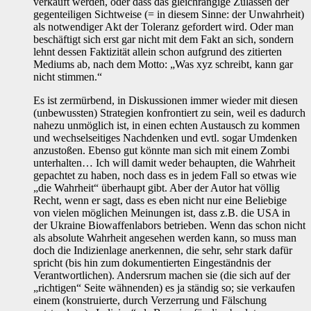
verkauft werden, oder dass das gleichrangige Zulassen der
gegenteiligen Sichtweise (= in diesem Sinne: der Unwahrheit)
als notwendiger Akt der Toleranz gefordert wird. Oder man
beschäftigt sich erst gar nicht mit dem Fakt an sich, sondern
lehnt dessen Faktizität allein schon aufgrund des zitierten
Mediums ab, nach dem Motto: „Was xyz schreibt, kann gar
nicht stimmen.“
Es ist zermürbend, in Diskussionen immer wieder mit diesen
(unbewussten) Strategien konfrontiert zu sein, weil es dadurch
nahezu unmöglich ist, in einen echten Austausch zu kommen
und wechselseitiges Nachdenken und evtl. sogar Umdenken
anzustoßen. Ebenso gut könnte man sich mit einem Zombi
unterhalten… Ich will damit weder behaupten, die Wahrheit
gepachtet zu haben, noch dass es in jedem Fall so etwas wie
„die Wahrheit“ überhaupt gibt. Aber der Autor hat völlig
Recht, wenn er sagt, dass es eben nicht nur eine Beliebige
von vielen möglichen Meinungen ist, dass z.B. die USA in
der Ukraine Biowaffenlabors betrieben. Wenn das schon nicht
als absolute Wahrheit angesehen werden kann, so muss man
doch die Indizienlage anerkennen, die sehr, sehr stark dafür
spricht (bis hin zum dokumentierten Eingeständnis der
Verantwortlichen). Andersrum machen sie (die sich auf der
„richtigen“ Seite wähnenden) es ja ständig so; sie verkaufen
einem (konstruierte, durch Verzerrung und Fälschung