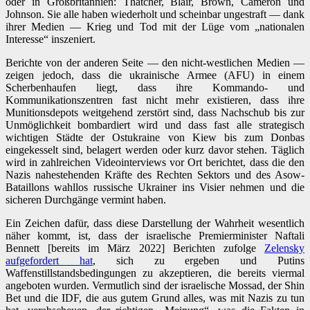
oder in Großbritannien: Thatcher, Blair, Brown, Cameron und
Johnson. Sie alle haben wiederholt und scheinbar ungestraft — dank
ihrer Medien — Krieg und Tod mit der Lüge vom „nationalen
Interesse“ inszeniert.
Berichte von der anderen Seite — den nicht-westlichen Medien —
zeigen jedoch, dass die ukrainische Armee (AFU) in einem
Scherbenhaufen liegt, dass ihre Kommando- und
Kommunikationszentren fast nicht mehr existieren, dass ihre
Munitionsdepots weitgehend zerstört sind, dass Nachschub bis zur
Unmöglichkeit bombardiert wird und dass fast alle strategisch
wichtigen Städte der Ostukraine von Kiew bis zum Donbas
eingekesselt sind, belagert werden oder kurz davor stehen. Täglich
wird in zahlreichen Videointerviews vor Ort berichtet, dass die den
Nazis nahestehenden Kräfte des Rechten Sektors und des Asow-
Bataillons wahllos russische Ukrainer ins Visier nehmen und die
sicheren Durchgänge vermint haben.
Ein Zeichen dafür, dass diese Darstellung der Wahrheit wesentlich
näher kommt, ist, dass der israelische Premierminister Naftali
Bennett [bereits im März 2022] Berichten zufolge
Zelensky
aufgefordert hat
, sich zu ergeben und Putins
Waffenstillstandsbedingungen zu akzeptieren, die bereits viermal
angeboten wurden. Vermutlich sind der israelische Mossad, der Shin
Bet und die IDF, die aus gutem Grund alles, was mit Nazis zu tun