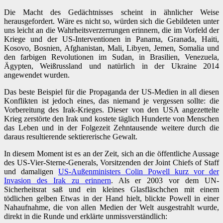
Die Macht des Gedächtnisses scheint in ähnlicher Weise
herausgefordert. Wäre es nicht so, würden sich die Gebildeten unter
uns leicht an die Wahrheitsverzerrungen erinnern, die im Vorfeld der
Kriege und der US-Interventionen in Panama, Granada, Haiti,
Kosovo, Bosnien, Afghanistan, Mali, Libyen, Jemen, Somalia und
den farbigen Revolutionen im Sudan, in Brasilien, Venezuela,
Ägypten, Weißrussland und natürlich in der Ukraine 2014
angewendet wurden.
Das beste Beispiel für die Propaganda der US-Medien in all diesen
Konflikten ist jedoch eines, das niemand je vergessen sollte: die
Vorbereitung des Irak-Krieges. Dieser von den USA angezettelte
Krieg zerstörte den Irak und kostete täglich Hunderte von Menschen
das Leben und in der Folgezeit Zehntausende weitere durch die
daraus resultierende sektiererische Gewalt.
In diesem Moment ist es an der Zeit, sich an die öffentliche Aussage
des US-Vier-Sterne-Generals, Vorsitzenden der Joint Chiefs of Staff
und damaligen
US-Außenministers Colin Powell kurz vor der
Invasion des Irak zu erinnern
. Als er 2003 vor dem UN-
Sicherheitsrat saß und ein kleines Glasfläschchen mit einem
tödlichen gelben Etwas in der Hand hielt, blickte Powell in einer
Nahaufnahme, die von allen Medien der Welt ausgestrahlt wurde,
direkt in die Runde und erklärte unmissverständlich: