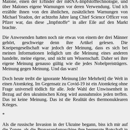
Malone, einen der Erfinder der mRNA-Impfstofftechnologie, und
über Malones eigene Warnungen vor deren Verwendung. Und ich
erzählte ihnen von den ähnlichen, zusätzlichen Warnungen von
Michael Yeadon, der achtzehn Jahre lang Chief Science Officer von
Pfizer war, das diese „Impfstoffe“ in aller Eile auf den Markt
brachte.
Die Anwesenden hatten noch nie etwas von einem der drei Männer
gehört, geschweige denn ihre Artikel gelesen. Die
Kneipengesellschaft war jedoch der Meinung, dass es sich bei
meinen Informationen lediglich um die Meinung eines anderen
handelte, meine eigene, und nicht um Wissenschaft. Daher sei ihre
eigene Meinung genauso gültig wie die jedes Nobelpreisträgers.
Meinung gegen Meinung. Und das wars!
Doch heute treibt die ignorante Meinung [der Mehrheit] die Welt in
einen Atomkrieg. Im Gegensatz zu Covid-19 ist ein Atomkrieg ohne
Frage universell tödlich für alle. Jede Wahl der Unwissenheit in
Bezug auf den ukrainischen Krieg wird ausnahmslos jeden treffen.
Das ist keine Meinung. Das ist die Realität des thermonuklearen
Krieges.
*
Als die russische Invasion in der Ukraine begann, biss ich mir auf
die Zunge, als die Propagandamaschine ihre begrenzte Botschaft in