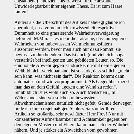
entstandene) „Indizien“ als Beweise für die absolute
Unwiderlegbarkeit ihrer eigenen These. Es ist zum Haare
raufen!
.
Anders als die Überschrift des Artikels nahelegt glaube ich
aber nicht, dass vornehmlich Unwissenheit respektive
Dummheit so eine grassierende Wahrheitsverweigerung
befördert. M.M.n. ist es mehr die Tatsache, dass unbequeme
Wahrheiten von unbewussten Wahrnehmungsfiltern
aussortiert werden, bevor man auch nur dazu kommt, sie
bewusst zu durchdenken. Das ist auch (und vielleicht sogar
verstärkt?) bei intelligenten und gebildeten Leuten so. Die
emotionale Abwehr gegen Eindrücke, die mit dem eigenen
Weltbild nicht vereinbar sind, ist so stark, dass schlicht „nicht
sein kann, was nicht sein darf“. Die Reaktion kommt dann
automatisch und wie vorprogrammiert. Als Gegenüber merkt
man das an dem Gefühl, „gegen eine Wand zu reden“.
Sinnbildlich ist es wohl auch so. Auch Menschen „im
Widerstand“ sind vor solchen unbewussten
Abwehrmechanismen natürlich nicht gefeit. Gerade deswegen
finde ich Ihren regelmäßigen Schluss-Satz unter Ihren
Artikeln so großartig, sehr geschätzter Herr Frey! Nur mit
konzentrierter Aufmerksamkeit und Achtsamkeit gegenüber
den eigenen Mustern und Filtern kann man sich der Wahrheit
nähern. Und je stärker ein Abweichen vom gewohnten