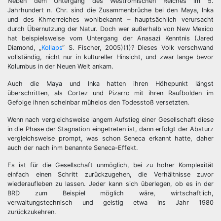
Neben dem Untergang des Weströmischen Reiches im 5.
Jahrhundert n. Chr. sind die Zusammenbrüche bei den Maya, Inka
und des Khmerreiches wohlbekannt – hauptsächlich verursacht
durch Übernutzung der Natur. Doch wer außerhalb von New Mexico
hat beispielsweise vom Untergang der Anasazi Kenntnis (Jared
Diamond, „
Kollaps
“ S. Fischer, 2005)(1)? Dieses Volk verschwand
vollständig, nicht nur in kultureller Hinsicht, und zwar lange bevor
Kolumbus in der Neuen Welt ankam.
Auch die Maya und Inka hatten ihren Höhepunkt längst
überschritten, als Cortez und Pizarro mit ihren Raufbolden im
Gefolge ihnen scheinbar mühelos den Todesstoß versetzten.
Wenn nach vergleichsweise langem Aufstieg einer Gesellschaft diese
in die Phase der Stagnation eingetreten ist, dann erfolgt der Absturz
vergleichsweise prompt, was schon Seneca erkannt hatte, daher
auch der nach ihm benannte Seneca-Effekt.
Es ist für die Gesellschaft unmöglich, bei zu hoher Komplexität
einfach einen Schritt zurückzugehen, die Verhältnisse zuvor
wiederaufleben zu lassen. Jeder kann sich überlegen, ob es in der
BRD zum Beispiel möglich wäre, wirtschaftlich,
verwaltungstechnisch und geistig etwa ins Jahr 1980
zurückzukehren.