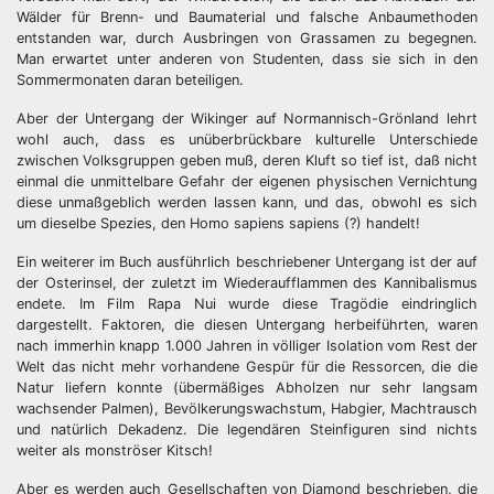
Wälder für Brenn- und Baumaterial und falsche Anbaumethoden
entstanden war, durch Ausbringen von Grassamen zu begegnen.
Man erwartet unter anderen von Studenten, dass sie sich in den
Sommermonaten daran beteiligen.
Aber der Untergang der Wikinger auf Normannisch-Grönland lehrt
wohl auch, dass es unüberbrückbare kulturelle Unterschiede
zwischen Volksgruppen geben muß, deren Kluft so tief ist, daß nicht
einmal die unmittelbare Gefahr der eigenen physischen Vernichtung
diese unmaßgeblich werden lassen kann, und das, obwohl es sich
um dieselbe Spezies, den Homo sapiens sapiens (?) handelt!
Ein weiterer im Buch ausführlich beschriebener Untergang ist der auf
der Osterinsel, der zuletzt im Wiederaufflammen des Kannibalismus
endete. Im Film Rapa Nui wurde diese Tragödie eindringlich
dargestellt. Faktoren, die diesen Untergang herbeiführten, waren
nach immerhin knapp 1.000 Jahren in völliger Isolation vom Rest der
Welt das nicht mehr vorhandene Gespür für die Ressorcen, die die
Natur liefern konnte (übermäßiges Abholzen nur sehr langsam
wachsender Palmen), Bevölkerungswachstum, Habgier, Machtrausch
und natürlich Dekadenz. Die legendären Steinfiguren sind nichts
weiter als monströser Kitsch!
Aber es werden auch Gesellschaften von Diamond beschrieben, die