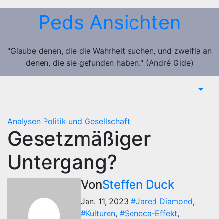
Zum
Peds Ansichten
Inhalt
springen
"Glaube denen, die die Wahrheit suchen, und zweifle an
denen, die sie gefunden haben." (André Gide)
Analysen
Politik und Gesellschaft
Gesetzmäßiger
Untergang?
Von
Steffen Duck
Jan. 11, 2023
#Jared Diamond
,
#Kulturen
,
#Seneca-Effekt
,