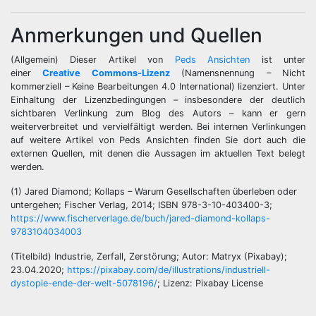
Anmerkungen und Quellen
(Allgemein) Dieser Artikel von
Peds Ansichten
ist unter
einer
Creative Commons-Lizenz
(Namensnennung – Nicht
kommerziell – Keine Bearbeitungen 4.0 International) lizenziert. Unter
Einhaltung der Lizenzbedingungen – insbesondere der deutlich
sichtbaren Verlinkung zum Blog des Autors – kann er gern
weiterverbreitet und vervielfältigt werden. Bei internen Verlinkungen
auf weitere Artikel von Peds Ansichten finden Sie dort auch die
externen Quellen, mit denen die Aussagen im aktuellen Text belegt
werden.
(1) Jared Diamond; Kollaps – Warum Gesellschaften überleben oder
untergehen; Fischer Verlag, 2014; ISBN 978-3-10-403400-3;
https://www.fischerverlage.de/buch/jared-diamond-kollaps-
9783104034003
(Titelbild) Industrie, Zerfall, Zerstörung; Autor: Matryx (Pixabay);
23.04.2020;
https://pixabay.com/de/illustrations/industriell-
dystopie-ende-der-welt-5078196/
; Lizenz: Pixabay License