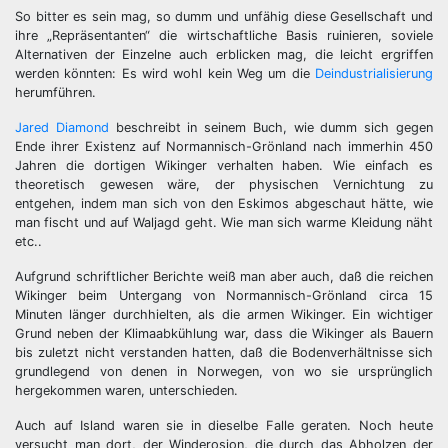
So bitter es sein mag, so dumm und unfähig diese Gesellschaft und
ihre „Repräsentanten“ die wirtschaftliche Basis ruinieren, soviele
Alternativen der Einzelne auch erblicken mag, die leicht ergriffen
werden könnten: Es wird wohl kein Weg um die
Deindustrialisierung
herumführen.
Jared Diamond
beschreibt in seinem Buch, wie dumm sich gegen
Ende ihrer Existenz auf Normannisch-Grönland nach immerhin 450
Jahren die dortigen Wikinger verhalten haben. Wie einfach es
theoretisch gewesen wäre, der physischen Vernichtung zu
entgehen, indem man sich von den Eskimos abgeschaut hätte, wie
man fischt und auf Waljagd geht. Wie man sich warme Kleidung näht
etc..
Aufgrund schriftlicher Berichte weiß man aber auch, daß die reichen
Wikinger beim Untergang von Normannisch-Grönland circa 15
Minuten länger durchhielten, als die armen Wikinger. Ein wichtiger
Grund neben der Klimaabkühlung war, dass die Wikinger als Bauern
bis zuletzt nicht verstanden hatten, daß die Bodenverhältnisse sich
grundlegend von denen in Norwegen, von wo sie ursprünglich
hergekommen waren, unterschieden.
Auch auf Island waren sie in dieselbe Falle geraten. Noch heute
versucht man dort, der Winderosion, die durch das Abholzen der