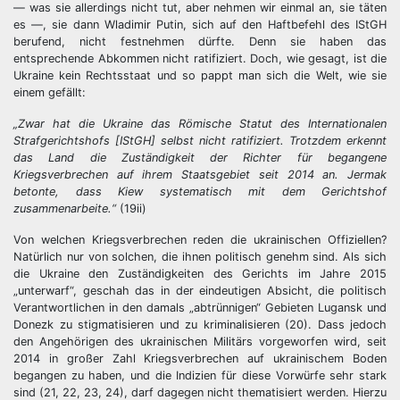
— was sie allerdings nicht tut, aber nehmen wir einmal an, sie täten
es —, sie dann Wladimir Putin, sich auf den Haftbefehl des IStGH
berufend, nicht festnehmen dürfte. Denn sie haben das
entsprechende Abkommen nicht ratifiziert. Doch, wie gesagt, ist die
Ukraine kein Rechtsstaat und so pappt man sich die Welt, wie sie
einem gefällt:
„Zwar hat die Ukraine das Römische Statut des Internationalen
Strafgerichtshofs [IStGH] selbst nicht ratifiziert. Trotzdem erkennt
das Land die Zuständigkeit der Richter für begangene
Kriegsverbrechen auf ihrem Staatsgebiet seit 2014 an. Jermak
betonte, dass Kiew systematisch mit dem Gerichtshof
zusammenarbeite.“
(19ii)
Von welchen Kriegsverbrechen reden die ukrainischen Offiziellen?
Natürlich nur von solchen, die ihnen politisch genehm sind. Als sich
die Ukraine den Zuständigkeiten des Gerichts im Jahre 2015
„unterwarf“, geschah das in der eindeutigen Absicht, die politisch
Verantwortlichen in den damals „abtrünnigen“ Gebieten Lugansk und
Donezk zu stigmatisieren und zu kriminalisieren (20). Dass jedoch
den Angehörigen des ukrainischen Militärs vorgeworfen wird, seit
2014 in großer Zahl Kriegsverbrechen auf ukrainischem Boden
begangen zu haben, und die Indizien für diese Vorwürfe sehr stark
sind (21, 22, 23, 24), darf dagegen nicht thematisiert werden. Hierzu