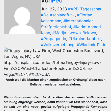
Von
Ped
Juni 22, 2023
#ARD-Tagesschau
,
#Deutschlandfunk
,
#Florian
Kellermann
,
#Internationaler
Strafgerichtshof
,
#Karim Ahmad
Khan
,
#Marija Lwowa-Belowa
,
#Propaganda
,
#Ukraine-Konflikt
,
#Volksverhetzung
,
#Wladimir Putin
https://unsplash.com/de/s/fotos/Tingey-Injury-Law-
Firm%2C-West-Charleston-Boulevard%2C-Las-
Vegas%2C-NV%2C-USA
Auch weil die Macher einer „regelbasierten Ordnung“ diese nach
Belieben auslegen und ausleben.
Wenn Emotionen über die Anstalten der zu veröffentlichenden
Meinung angeregt werden, dann können wir fast sicher sein, dass
es sich um eine neue, gezielt aufgelegte Propaganda-Kampagne