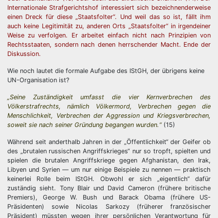
Internationale Strafgerichtshof interessiert sich bezeichnenderweise
einen Dreck für diese „Staatsfolter“. Und weil das so ist, fällt ihm
auch keine Legitimität zu, anderen Orts „Staatsfolter“ in irgendeiner
Weise zu verfolgen. Er arbeitet einfach nicht nach Prinzipien von
Rechtsstaaten, sondern nach denen herrschender Macht. Ende der
Diskussion.
Wie noch lautet die formale Aufgabe des IStGH, der übrigens keine
UN-Organisation ist?
„Seine Zuständigkeit umfasst die vier Kernverbrechen des
Völkerstrafrechts, nämlich Völkermord, Verbrechen gegen die
Menschlichkeit, Verbrechen der Aggression und Kriegsverbrechen,
soweit sie nach seiner Gründung begangen wurden.“
(15)
Während seit anderthalb Jahren in der „Öffentlichkeit“ der Geifer ob
des „brutalen russischen Angriffskrieges“ nur so tropft, spielten und
spielen die brutalen Angriffskriege gegen Afghanistan, den Irak,
Libyen und Syrien — um nur einige Beispiele zu nennen — praktisch
keinerlei Rolle beim IStGH. Obwohl er sich „eigentlich“ dafür
zuständig sieht. Tony Blair und David Cameron (frühere britische
Premiers), George W. Bush und Barack Obama (frühere US-
Präsidenten) sowie Nicolas Sarkozy (früherer französischer
Präsident) müssten wegen ihrer persönlichen Verantwortung für