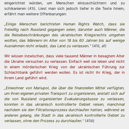
eingerichtet würden, um Menschen einzuschüchtern und zu
schikanieren (41i). Liest man sich jedoch tiefer in die Texte hinein,
erfährt man weitere Offenbarungen:
„Einige Menschen berichteten Human Rights Watch, dass sie
freiwillig nach Russland gegangen seien, darunter auch Männer, die
die Reisebeschränkungen des ukrainischen Kriegsrechts umgehen
wollten, das Männern im Alter von 18 bis 60 Jahren bis auf wenige
Ausnahmen nicht erlaubt, das Land zu verlassen.“
(41ii, a1)
Wir wissen inzwischen, dass viele tausend Männer in besagtem Alter
die Ukraine versuchen zu verlassen. Einfach weil sie leben und nicht
in einem mörderischen Krieg von der ukrainischen Führung
zur
Schlachtbank
geführt werden wollen. Es ist nicht ihr Krieg, der in
ihrem Land geführt wird.
„Einwohner von Mariupol, die über die finanziellen Mittel verfügten,
um ihren eigenen privaten Transport zu organisieren, anstatt sich auf
die von Russland organisierten Evakuierungsbusse zu verlassen,
konnten in das ukrainisch kontrollierte Gebiet reisen, manchmal
nachdem sie den Filtrationsprozess durchlaufen hatten, während es
anderen gelang, die Stadt in das ukrainisch kontrollierte Gebiet zu
verlassen, ohne den Prozess zu durchlaufen.“
(41iii)