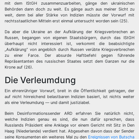
mit dem IStGH zusammenzuarbeiten, gänge den ukrainischen
Behörden dann doch zu weit. Es gänge auch aus meiner Sicht zu
weit, denn bei aller Stärke von Indizien müsste der Vorwurf mit
rechtsstaatlichen Mitteln erst einmal untersucht worden sein (25).
Da aber die Ukraine an der Aufklärung der Kriegsverbrechen an
Russen, begangen von eigenen Staatsbürgern, durch das IStGH
überhaupt nicht interessiert ist, verkommt die beabsichtigte
„Aufklärung“ von angeblich durch Russen verübte Kriegsverbrechen
zu einer Farce. Der absurde Haftbefehl gegen führende
Repräsentanten des russischen Staates setzt dem Ganzen nur die
Krone auf (26).
Die Verleumdung
Ein ehrenrühriger Vorwurf, breit in die Öffentlichkeit getragen, der
auf nicht hinreichend belastbaren Indizien basiert, ist nichts weiter
als eine Verleumdung — und damit justiziabel.
Beim Desinformationssender ARD erfahren Sie natürlich nicht,
welche Indizien genau es sind, die nun dafür sprechen, dass
Russlands Präsident eine Anklage vor einem Gericht mit Sitz in Den
Haag (Niederlande) verdient hat. Abgesehen davon dass der Sender
seine Konsumenten ein weiteres Mal zu den
Ereignissen von Butscha