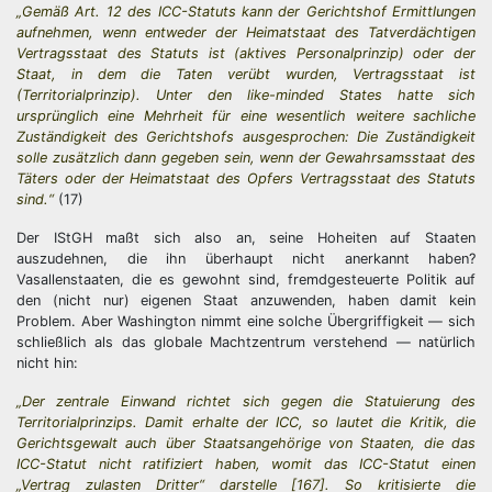
„Gemäß Art. 12 des ICC-Statuts kann der Gerichtshof Ermittlungen
aufnehmen, wenn entweder der Heimatstaat des Tatverdächtigen
Vertragsstaat des Statuts ist (aktives Personalprinzip) oder der
Staat, in dem die Taten verübt wurden, Vertragsstaat ist
(Territorialprinzip). Unter den like-minded States hatte sich
ursprünglich eine Mehrheit für eine wesentlich weitere sachliche
Zuständigkeit des Gerichtshofs ausgesprochen: Die Zuständigkeit
solle zusätzlich dann gegeben sein, wenn der Gewahrsamsstaat des
Täters oder der Heimatstaat des Opfers Vertragsstaat des Statuts
sind.“
(17)
Der IStGH maßt sich also an, seine Hoheiten auf Staaten
auszudehnen, die ihn überhaupt nicht anerkannt haben?
Vasallenstaaten, die es gewohnt sind, fremdgesteuerte Politik auf
den (nicht nur) eigenen Staat anzuwenden, haben damit kein
Problem. Aber Washington nimmt eine solche Übergriffigkeit — sich
schließlich als das globale Machtzentrum verstehend — natürlich
nicht hin:
„Der zentrale Einwand richtet sich gegen die Statuierung des
Territorialprinzips. Damit erhalte der ICC, so lautet die Kritik, die
Gerichtsgewalt auch über Staatsangehörige von Staaten, die das
ICC-Statut nicht ratifiziert haben, womit das ICC-Statut einen
„Vertrag zulasten Dritter“ darstelle [167]. So kritisierte die