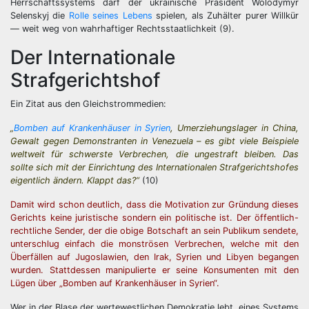
Herrschaftssystems darf der ukrainische Präsident Wolodymyr
Selenskyj die
Rolle seines Lebens
spielen, als Zuhälter purer Willkür
— weit weg von wahrhaftiger Rechtsstaatlichkeit (9).
Der Internationale
Strafgerichtshof
Ein Zitat aus den Gleichstrommedien:
„
Bomben auf Krankenhäuser in Syrien
, Umerziehungslager in China,
Gewalt gegen Demonstranten in Venezuela – es gibt viele Beispiele
weltweit für schwerste Verbrechen, die ungestraft bleiben. Das
sollte sich mit der Einrichtung des Internationalen Strafgerichtshofes
eigentlich ändern. Klappt das?“
(10)
Damit wird schon deutlich, dass die Motivation zur Gründung dieses
Gerichts keine juristische sondern ein politische ist. Der öffentlich-
rechtliche Sender, der die obige Botschaft an sein Publikum sendete,
unterschlug einfach die monströsen Verbrechen, welche mit den
Überfällen auf Jugoslawien, den Irak, Syrien und Libyen begangen
wurden. Stattdessen manipulierte er seine Konsumenten mit den
Lügen über „Bomben auf Krankenhäuser in Syrien“.
Wer in der Blase der wertewestlichen Demokratie lebt, eines Systems