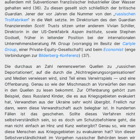
außerdem mit Subventionen französischer Industrieller über Wasser
gehalten wird (36). Zu diesen gesellt sich schließlich der britische
Guardian
. Jener der vor Jahren die Nummer von den „
russischen
Trollfabriken
“ in die Welt setzte. Im Direktorium des den Guardian
finanzierenden
Scott Trusts
sitzen unter anderem Vivian Schiller,
Direktorin in der US-Denkfabrik
Aspen Institute
, sowie Stephen
Godsell, früher in leitender Position bei der internationalen
Unternehmensberatung
PA Group
(vorrangig im Besitz der
Carlyle
Group
, einer Private-Equity-Gesellschaft) und beim
Economist
(enge
Verbindungen zur
Bilderberg-Konferenz
) (37).
Die durchaus an Zahl nennenswerten Quellen zu „russichen
Deportationen“, auf die durch die „Nichtregierungsorganisationen“
und Medien verwiesen wird, sind Teil eines Verwirrspiels — und eine
Offenbarung. Genau so wie der Mischmasch an Vorwürfen den man
in den Quellen zu lesen bekommt. Zur Offenbarung gehört zum
Beispiel, dass Russland Kinder, die es aus Kriegsgebieten evakuiert
hat, Verwandten aus der Ukraine sehr wohl übergibt. Freilich nur
dann, wenn diese Verwandtschaft auch belegbar ist. In hunderten
Fällen ist das geschehen. Sollte dieses Verfahren nicht
selbstverständlich sein, so es doch um Schutzbefohlene geht, die
man nicht einfach an Hinz und Kunz weitergibt? Genau so, wie man
diese Menschen aus Kriegsgebieten zu evakuieren hat? Von dieser
Selbstverständlichkeit im Vorgehen russischer Behörden lesen wir