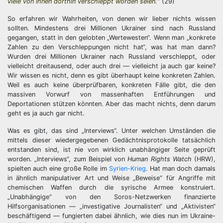
viele von ihnen dorthin verschleppt worden seien.“
(29)
So erfahren wir Wahrheiten, von denen wir lieber nichts wissen
sollten. Mindestens drei Millionen Ukrainer sind nach Russland
gegangen, statt in den gelobten „Wertewesten“. Wenn man „konkrete
Zahlen zu den Verschleppungen nicht hat“, was hat man dann?
Wurden drei Millionen Ukrainer nach Russland verschleppt, oder
vielleicht dreitausend, oder auch drei — vielleicht ja auch gar keine?
Wir wissen es nicht, denn es gibt überhaupt keine konkreten Zahlen.
Weil es auch keine überprüfbaren, konkreten Fälle gibt, die den
massiven Vorwurf von massenhaften Entführungen und
Deportationen stützen könnten. Aber das macht nichts, denn darum
geht es ja auch gar nicht.
Was es gibt, das sind „Interviews“. Unter welchen Umständen die
mittels dieser wiedergegebenen Gedächtnisprotokolle tatsächlich
entstanden sind, ist nie von wirklich unabhängiger Seite geprüft
worden. „Interviews“, zum Beispiel von
Human Rights Watch
(HRW),
spielten auch eine große Rolle im
Syrien-Krieg
. Hat man doch damals
in ähnlich manipulativer Art und Weise „Beweise“ für Angriffe mit
chemischen Waffen durch die syrische Armee konstruiert.
„Unabhängige“ von den Soros-Netzwerken finanzierte
Hilfsorganisationen — „investigative Journalisten“ und „Aktivisten“
beschäftigend — fungierten dabei ähnlich, wie dies nun im Ukraine-