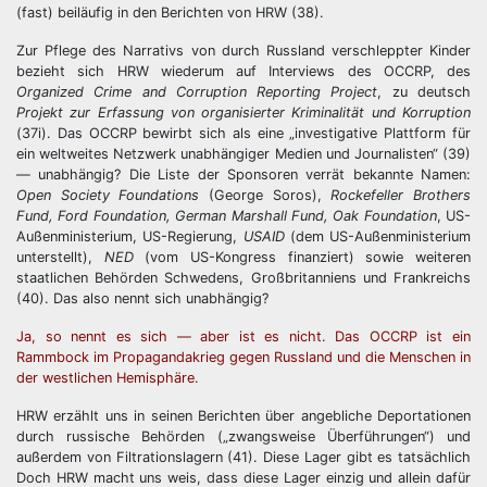
(fast) beiläufig in den Berichten von HRW (38).
Zur Pflege des Narrativs von durch Russland verschleppter Kinder
bezieht sich HRW wiederum auf Interviews des OCCRP, des
Organized Crime and Corruption Reporting Project
, zu deutsch
Projekt zur Erfassung von organisierter Kriminalität und Korruption
(37i). Das OCCRP bewirbt sich als eine „investigative Plattform für
ein weltweites Netzwerk unabhängiger Medien und Journalisten“ (39)
— unabhängig? Die Liste der Sponsoren verrät bekannte Namen:
Open Society Foundations
(George Soros),
Rockefeller Brothers
Fund, Ford Foundation, German Marshall Fund, Oak Foundation
, US-
Außenministerium, US-Regierung,
USAID
(dem US-Außenministerium
unterstellt),
NED
(vom US-Kongress finanziert) sowie weiteren
staatlichen Behörden Schwedens, Großbritanniens und Frankreichs
(40). Das also nennt sich unabhängig?
Ja, so nennt es sich — aber ist es nicht. Das OCCRP ist ein
Rammbock im Propagandakrieg gegen Russland und die Menschen in
der westlichen Hemisphäre.
HRW erzählt uns in seinen Berichten über angebliche Deportationen
durch russische Behörden („zwangsweise Überführungen“) und
außerdem von Filtrationslagern (41). Diese Lager gibt es tatsächlich
Doch HRW macht uns weis, dass diese Lager einzig und allein dafür