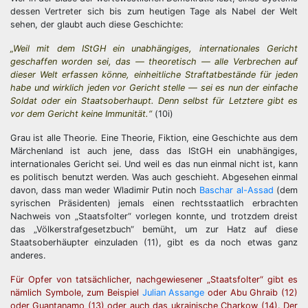
dessen Vertreter sich bis zum heutigen Tage als Nabel der Welt
sehen, der glaubt auch diese Geschichte:
„Weil mit dem IStGH ein unabhängiges, internationales Gericht
geschaffen worden sei, das — theoretisch — alle Verbrechen auf
dieser Welt erfassen könne, einheitliche Straftatbestände für jeden
habe und wirklich jeden vor Gericht stelle — sei es nun der einfache
Soldat oder ein Staatsoberhaupt. Denn selbst für Letztere gibt es
vor dem Gericht keine Immunität.“
(10i)
Grau ist alle Theorie. Eine Theorie, Fiktion, eine Geschichte aus dem
Märchenland ist auch jene, dass das IStGH ein unabhängiges,
internationales Gericht sei. Und weil es das nun einmal nicht ist, kann
es politisch benutzt werden. Was auch geschieht. Abgesehen einmal
davon, dass man weder Wladimir Putin noch
Baschar al-Assad
(dem
syrischen Präsidenten) jemals einen rechtsstaatlich erbrachten
Nachweis von „Staatsfolter“ vorlegen konnte, und trotzdem dreist
das „Völkerstrafgesetzbuch“ bemüht, um zur Hatz auf diese
Staatsoberhäupter einzuladen (11), gibt es da noch etwas ganz
anderes.
Für Opfer von tatsächlicher, nachgewiesener „Staatsfolter“ gibt es
nämlich Symbole, zum Beispiel
Julian Assange
oder Abu Ghraib (12)
oder Guantanamo (13) oder auch das ukrainische Charkow (14). Der