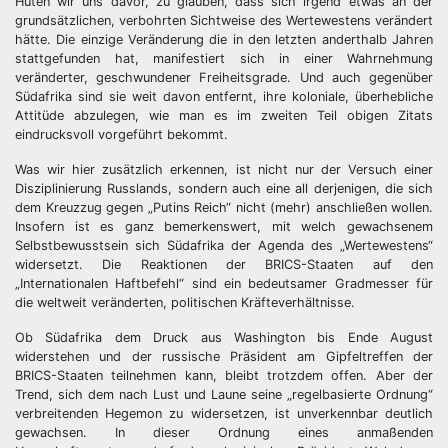
Hüten wir uns davor, zu glauben, dass sich irgend etwas an der
grundsätzlichen, verbohrten Sichtweise des Wertewestens verändert
hätte. Die einzige Veränderung die in den letzten anderthalb Jahren
stattgefunden hat, manifestiert sich in einer Wahrnehmung
veränderter, geschwundener Freiheitsgrade. Und auch gegenüber
Südafrika sind sie weit davon entfernt, ihre koloniale, überhebliche
Attitüde abzulegen, wie man es im zweiten Teil obigen Zitats
eindrucksvoll vorgeführt bekommt.
Was wir hier zusätzlich erkennen, ist nicht nur der Versuch einer
Disziplinierung Russlands, sondern auch eine all derjenigen, die sich
dem Kreuzzug gegen „Putins Reich“ nicht (mehr) anschließen wollen.
Insofern ist es ganz bemerkenswert, mit welch gewachsenem
Selbstbewusstsein sich Südafrika der Agenda des „Wertewestens“
widersetzt. Die Reaktionen der BRICS-Staaten auf den
„Internationalen Haftbefehl“ sind ein bedeutsamer Gradmesser für
die weltweit veränderten, politischen Kräfteverhältnisse.
Ob Südafrika dem Druck aus Washington bis Ende August
widerstehen und der russische Präsident am Gipfeltreffen der
BRICS-Staaten teilnehmen kann, bleibt trotzdem offen. Aber der
Trend, sich dem nach Lust und Laune seine „regelbasierte Ordnung“
verbreitenden Hegemon zu widersetzen, ist unverkennbar deutlich
gewachsen. In dieser Ordnung eines anmaßenden