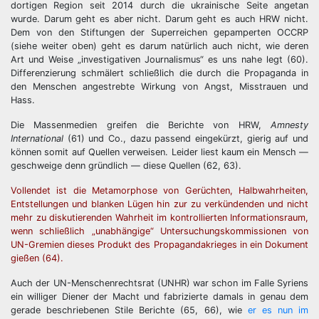
dortigen Region seit 2014 durch die ukrainische Seite angetan
wurde. Darum geht es aber nicht. Darum geht es auch HRW nicht.
Dem von den Stiftungen der Superreichen gepamperten OCCRP
(siehe weiter oben) geht es darum natürlich auch nicht, wie deren
Art und Weise „investigativen Journalismus“ es uns nahe legt (60).
Differenzierung schmälert schließlich die durch die Propaganda in
den Menschen angestrebte Wirkung von Angst, Misstrauen und
Hass.
Die Massenmedien greifen die Berichte von HRW,
Amnesty
International
(61) und Co., dazu passend eingekürzt, gierig auf und
können somit auf Quellen verweisen. Leider liest kaum ein Mensch —
geschweige denn gründlich — diese Quellen (62, 63).
Vollendet ist die Metamorphose von Gerüchten, Halbwahrheiten,
Entstellungen und blanken Lügen hin zur zu verkündenden und nicht
mehr zu diskutierenden Wahrheit im kontrollierten Informationsraum,
wenn schließlich „unabhängige“ Untersuchungskommissionen von
UN-Gremien dieses Produkt des Propagandakrieges in ein Dokument
gießen (64).
Auch der UN-Menschenrechtsrat (UNHR) war schon im Falle Syriens
ein williger Diener der Macht und fabrizierte damals in genau dem
gerade beschriebenen Stile Berichte (65, 66), wie
er es nun im