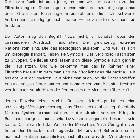
Der letzte Punkt ist auch jener, an dem wir zurückkehren zu den
Filtrationslagern. Diese Lager dienen nämlich dazu, diejenigen aus
dem Strom der Flüchtlinge herauszufiltern, die sich schwerer
Verbrechen schuldig gemacht haben — an Zivilisten wie auch an
Soldaten.
Der Autor mag den Begriff Nazis nicht, er benutzt lieber den
passenderen Ausdruck Faschisten. Die gleichzeitig extreme
Nationalisten sind. Die das ideologisch ausleben. Und weil es sich
um Ideologie handelt, lieben sie Symbole. Das verbindet Faschisten
zu Gruppen. Sie ließen und lassen sich diese Symbole auch gern in
die Haut ritzen. Und wie bekommt man das im Rahmen einer
Filtration heraus? In dem man sich bei Verdächtigen die nackte Haut
ansieht. Auf der nackten Haut sieht man auch, ob die Person Waffen
benutzt hat, an Einfärbungen und Hämatomen zum Beispiel. Deshalb
werden auch so akribisch die Personalien der Menschen überprüft.
Jedes Einzelschicksal steht für sich. Allerdings ist es eine
unzulässige Verallgemeinerung, das Einzelschicksal als repräsentativ
für das System herauszustellen. In der Ukraine herrscht Krieg, in
Russland übrigens auch, wie inzwischen allgemein bekannt sein
sollte. Das verändert das Wesen der Menschen. Auch Übergriffe von
Seiten der Donezker und Lugansker Militärs und Behörden, sollte
man nicht einfach ausschließen, nach all dem was den Menschen der