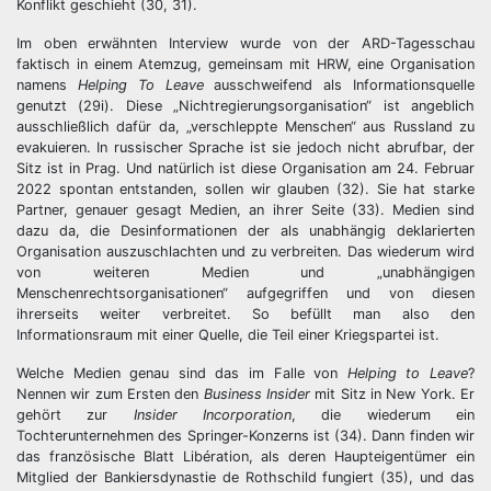
Konflikt geschieht (30, 31).
Im oben erwähnten Interview wurde von der ARD-Tagesschau
faktisch in einem Atemzug, gemeinsam mit HRW, eine Organisation
namens
Helping To Leave
ausschweifend als Informationsquelle
genutzt (29i). Diese „Nichtregierungsorganisation“ ist angeblich
ausschließlich dafür da, „verschleppte Menschen“ aus Russland zu
evakuieren. In russischer Sprache ist sie jedoch nicht abrufbar, der
Sitz ist in Prag. Und natürlich ist diese Organisation am 24. Februar
2022 spontan entstanden, sollen wir glauben (32). Sie hat starke
Partner, genauer gesagt Medien, an ihrer Seite (33). Medien sind
dazu da, die Desinformationen der als unabhängig deklarierten
Organisation auszuschlachten und zu verbreiten. Das wiederum wird
von weiteren Medien und „unabhängigen
Menschenrechtsorganisationen“ aufgegriffen und von diesen
ihrerseits weiter verbreitet. So befüllt man also den
Informationsraum mit einer Quelle, die Teil einer Kriegspartei ist.
Welche Medien genau sind das im Falle von
Helping to Leave
?
Nennen wir zum Ersten den
Business Insider
mit Sitz in New York. Er
gehört zur
Insider Incorporation
, die wiederum ein
Tochterunternehmen des Springer-Konzerns ist (34). Dann finden wir
das französische Blatt Libération, als deren Haupteigentümer ein
Mitglied der Bankiersdynastie de Rothschild fungiert (35), und das