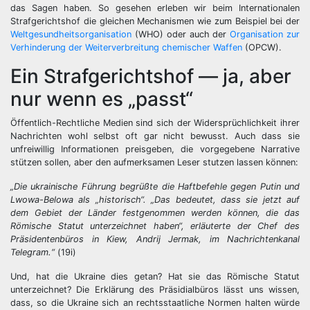
das Sagen haben. So gesehen erleben wir beim Internationalen
Strafgerichtshof die gleichen Mechanismen wie zum Beispiel bei der
Weltgesundheitsorganisation
(WHO) oder auch der
Organisation zur
Verhinderung der Weiterverbreitung chemischer Waffen
(OPCW).
Ein Strafgerichtshof — ja, aber
nur wenn es „passt“
Öffentlich-Rechtliche Medien sind sich der Widersprüchlichkeit ihrer
Nachrichten wohl selbst oft gar nicht bewusst. Auch dass sie
unfreiwillig Informationen preisgeben, die vorgegebene Narrative
stützen sollen, aber den aufmerksamen Leser stutzen lassen können:
„Die ukrainische Führung begrüßte die Haftbefehle gegen Putin und
Lwowa-Belowa als „historisch“. „Das bedeutet, dass sie jetzt auf
dem Gebiet der Länder festgenommen werden können, die das
Römische Statut unterzeichnet haben“, erläuterte der Chef des
Präsidentenbüros in Kiew, Andrij Jermak, im Nachrichtenkanal
Telegram.“
(19i)
Und, hat die Ukraine dies getan? Hat sie das Römische Statut
unterzeichnet? Die Erklärung des Präsidialbüros lässt uns wissen,
dass, so die Ukraine sich an rechtsstaatliche Normen halten würde