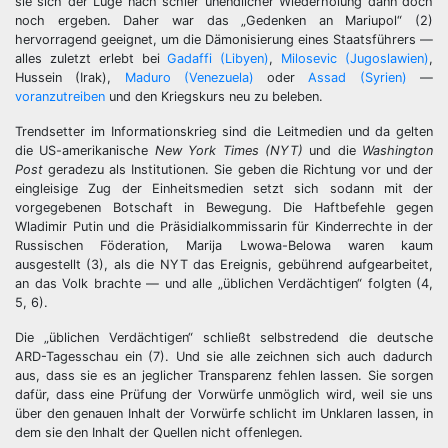
sie sich der Lüge nach schier unendlicher Wiederholung dann doch
noch ergeben. Daher war das „Gedenken an Mariupol“ (2)
hervorragend geeignet, um die Dämonisierung eines Staatsführers —
alles zuletzt erlebt bei
Gadaffi (Libyen)
,
Milosevic (Jugoslawien)
,
Hussein (Irak),
Maduro (Venezuela)
oder
Assad (Syrien)
—
voranzutreiben
und den Kriegskurs neu zu beleben.
Trendsetter im Informationskrieg sind die Leitmedien und da gelten
die US-amerikanische
New York Times (NYT)
und die
Washington
Post
geradezu als Institutionen. Sie geben die Richtung vor und der
eingleisige Zug der Einheitsmedien setzt sich sodann mit der
vorgegebenen Botschaft in Bewegung. Die Haftbefehle gegen
Wladimir Putin und die Präsidialkommissarin für Kinderrechte in der
Russischen Föderation, Marija Lwowa-Belowa waren kaum
ausgestellt (3), als die NYT das Ereignis, gebührend aufgearbeitet,
an das Volk brachte — und alle „üblichen Verdächtigen“ folgten (4,
5, 6).
Die „üblichen Verdächtigen“ schließt selbstredend die deutsche
ARD-Tagesschau ein (7). Und sie alle zeichnen sich auch dadurch
aus, dass sie es an jeglicher Transparenz fehlen lassen. Sie sorgen
dafür, dass eine Prüfung der Vorwürfe unmöglich wird, weil sie uns
über den genauen Inhalt der Vorwürfe schlicht im Unklaren lassen, in
dem sie den Inhalt der Quellen nicht offenlegen.