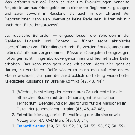
Was erfahren wir da? Dass es sich um Evakuierungen handelte,
Angebote um aus Krisengebieten in sicherere Regionen zu gelangen,
und zwar sowohl in Russland als auch in der Ukraine! Von
Deportationen kann also überhaupt keine Rede sein. Klären wir nun
noch den „Filtrationsprozess“.
Ja, russische Behörden — eingeschlossen die Behörden in den
Gebieten Lugansk und Donezk — führen recht akribische
Überprüfungen von Flüchtlingen durch. Es werden Entkleidungen und
Leibesvisitationen vorgenommen, Pässe vorübergehend eingezogen,
Fotos gemacht, Fingerabdrücke genommen und biometrische Daten
erhoben. Das kann man gern alles kritisieren, doch hier geht es
darum, zu verstehen. Dafür wiederum muss man auf eine andere
Ebene wechseln, auf jene der ausdrücklich und stetig wiederholten
Kriegsziele Russlands im Ukraine-Konflikt (42, 43, 44):
(Wieder-)Herstellung der elementaren Grundrechte für die
ethnischen Russen auf dem (ehemaligen) ukrainischen
Territorium, Beendigung der Bedrohung für die Menschen im
Osten der (ehemaligen) Ukraine (45, 46, 47, 48),
Entmilitarisierung, sprich Entwaffnung der Ukraine sowie
Abzug aller NATO-Militärs (49, 50, 51),
Entnazifizierung
(49, 50, 51, 52, 53, 54, 55, 56, 57, 58, 59).