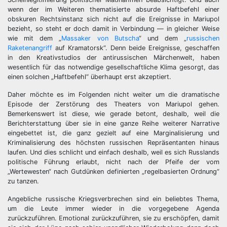
wenn der im Weiteren thematisierte absurde Haftbefehl einer
obskuren Rechtsinstanz sich nicht auf die Ereignisse in Mariupol
bezieht, so steht er doch damit in Verbindung — in gleicher Weise
wie mit dem „
Massaker von Butscha
“ und dem „
russischen
Raketenangriff
auf Kramatorsk“. Denn beide Ereignisse, geschaffen
in den Kreativstudios der antirussischen Märchenwelt, haben
wesentlich für das notwendige gesellschaftliche Klima gesorgt, das
einen solchen „Haftbefehl“ überhaupt erst akzeptiert.
Daher möchte es im Folgenden nicht weiter um die dramatische
Episode der Zerstörung des Theaters von Mariupol gehen.
Bemerkenswert ist diese, wie gerade betont, deshalb, weil die
Berichterstattung über sie in eine ganze Reihe weiterer Narrative
eingebettet ist, die ganz gezielt auf eine Marginalisierung und
Kriminalisierung des höchsten russischen Repräsentanten hinaus
laufen. Und dies schlicht und einfach deshalb, weil es sich Russlands
politische Führung erlaubt, nicht nach der Pfeife der vom
„Wertewesten“ nach Gutdünken definierten „regelbasierten Ordnung“
zu tanzen.
Angebliche russische Kriegsverbrechen sind ein beliebtes Thema,
um die Leute immer wieder in die vorgegebene Agenda
zurückzuführen. Emotional zurückzuführen, sie zu erschöpfen, damit