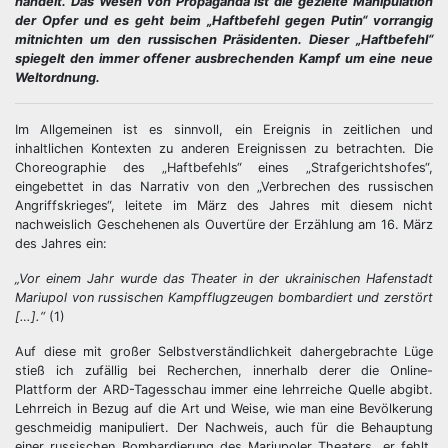
handelt. Das Wesen von Propaganda ist die gezielte Manipulation
der Opfer und es geht beim „Haftbefehl gegen Putin“ vorrangig
mitnichten um den russischen Präsidenten. Dieser „Haftbefehl“
spiegelt den immer offener ausbrechenden Kampf um eine neue
Weltordnung.
Im Allgemeinen ist es sinnvoll, ein Ereignis in zeitlichen und
inhaltlichen Kontexten zu anderen Ereignissen zu betrachten. Die
Choreographie des „Haftbefehls“ eines „Strafgerichtshofes“,
eingebettet in das Narrativ von den „Verbrechen des russischen
Angriffskrieges“, leitete im März des Jahres mit diesem nicht
nachweislich Geschehenen als Ouvertüre der Erzählung am 16. März
des Jahres ein:
„Vor einem Jahr wurde das Theater in der ukrainischen Hafenstadt
Mariupol von russischen Kampfflugzeugen bombardiert und zerstört
[…].“
(1)
Auf diese mit großer Selbstverständlichkeit dahergebrachte Lüge
stieß ich zufällig bei Recherchen, innerhalb derer die Online-
Plattform der ARD-Tagesschau immer eine lehrreiche Quelle abgibt.
Lehrreich in Bezug auf die Art und Weise, wie man eine Bevölkerung
geschmeidig manipuliert. Der Nachweis, auch für die Behauptung
einer russischen Bombardierung des Mariupoler Theaters, er fehlt,