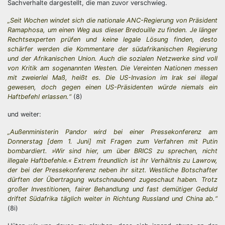
Sachverhalte dargestellt, die man zuvor verschwieg.
„Seit Wochen windet sich die nationale ANC-Regierung von Präsident
Ramaphosa, um einen Weg aus dieser Bredouille zu finden. Je länger
Rechtsexperten prüfen und keine legale Lösung finden, desto
schärfer werden die Kommentare der südafrikanischen Regierung
und der Afrikanischen Union. Auch die sozialen Netzwerke sind voll
von Kritik am sogenannten Westen. Die Vereinten Nationen messen
mit zweierlei Maß, heißt es. Die US-Invasion im Irak sei illegal
gewesen, doch gegen einen US-Präsidenten würde niemals ein
Haftbefehl erlassen.“
(8)
und weiter:
„Außenministerin Pandor wird bei einer Pressekonferenz am
Donnerstag [dem 1. Juni] mit Fragen zum Verfahren mit Putin
bombardiert. »Wir sind hier, um über BRICS zu sprechen, nicht
illegale Haftbefehle.« Extrem freundlich ist ihr Verhältnis zu Lawrow,
der bei der Pressekonferenz neben ihr sitzt. Westliche Botschafter
dürften der Übertragung wutschnaubend zugeschaut haben. Trotz
großer Investitionen, fairer Behandlung und fast demütiger Geduld
driftet Südafrika täglich weiter in Richtung Russland und China ab.“
(8i)