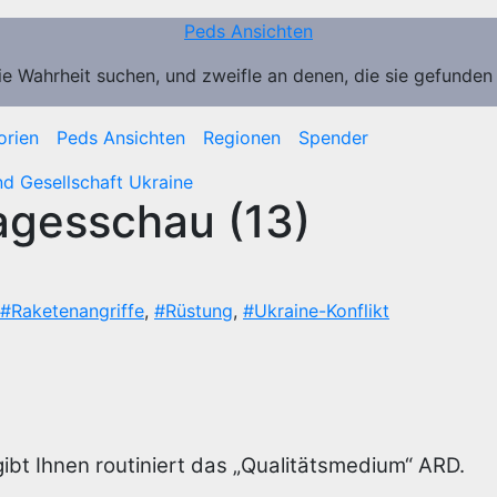
Peds Ansichten
ie Wahrheit suchen, und zweifle an denen, die sie gefunden
orien
Peds Ansichten
Regionen
Spender
und Gesellschaft
Ukraine
gesschau (13)
#Raketenangriffe
,
#Rüstung
,
#Ukraine-Konflikt
gibt Ihnen routiniert das „Qualitätsmedium“ ARD.