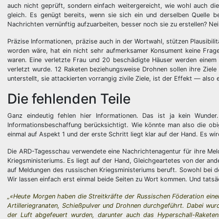
auch nicht geprüft, sondern einfach weitergereicht, wie wohl auch di
gleich. Es genügt bereits, wenn sie sich ein und derselben Quelle
Nachrichten vernünftig aufzuarbeiten, besser noch sie zu erstellen? Nei
Präzise Informationen, präzise auch in der Wortwahl, stützen Plausibili
worden wäre, hat ein nicht sehr aufmerksamer Konsument keine Fragen 
waren. Eine verletzte Frau und 20 beschädigte Häuser werden einem An
verletzt wurde. 12 Raketen beziehungsweise Drohnen sollen ihre Ziele
unterstellt, sie attackierten vorrangig zivile Ziele, ist der Effekt — al
Die fehlenden Teile
Ganz eindeutig fehlen hier Informationen. Das ist ja kein Wunder.
Informationsbeschaffung berücksichtigt. Wie könnte man also die obi
einmal auf Aspekt 1 und der erste Schritt liegt klar auf der Hand. Es wi
Die ARD-Tagesschau verwendete eine Nachrichtenagentur für ihre Mel
Kriegsministeriums. Es liegt auf der Hand, Gleichgeartetes von der and
auf Meldungen des russischen Kriegsministeriums beruft. Sowohl bei de
Wir lassen einfach erst einmal beide Seiten zu Wort kommen. Und tatsä
„«Heute Morgen haben die Streitkräfte der Russischen Föderation ei
Artilleriegranaten, Schießpulver und Drohnen durchgeführt. Dabei wur
der Luft abgefeuert wurden, darunter auch das Hyperschall-Raketens