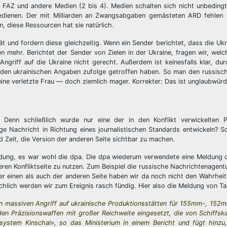
e FAZ und andere Medien (2 bis 4). Medien schalten sich nicht unbedingt
 bedienen. Der mit Milliarden an Zwangsabgaben gemästeten ARD fehlen
n, diese Ressourcen hat sie natürlich.
tät und fordern diese gleichzeitig. Wenn ein Sender berichtet, dass die Uk
mehr. Berichtet der Sender von Zielen in der Ukraine, fragen wir, welc
griff auf die Ukraine nicht gerecht. Außerdem ist keinesfalls klar, du
 den ukrainischen Angaben zufolge getroffen haben. So man den russisch
so eine verletzte Frau — doch ziemlich mager. Korrekter: Das ist unglaubwürd
 Denn schließlich wurde nur eine der in den Konflikt verwickelten P
ge Nachricht in Richtung eines journalistischen Standards entwickeln? 
rd Zeit, die Version der anderen Seite sichtbar zu machen.
dung, es war wohl die dpa. Die dpa wiederum verwendete eine Meldung d
eren Konfliktseite zu nutzen. Zum Beispiel die russische Nachrichtenagentu
r einen als auch der anderen Seite haben wir da noch nicht den Wahrheit
chlich werden wir zum Ereignis rasch fündig. Hier also die Meldung von T
nen massiven Angriff auf ukrainische Produktionsstätten für 155mm-, 15
den Präzisionswaffen mit großer Reichweite eingesetzt, die von Schiffs
ystem Kinschal», so das Ministerium in einem Bericht und fügt hinzu, 