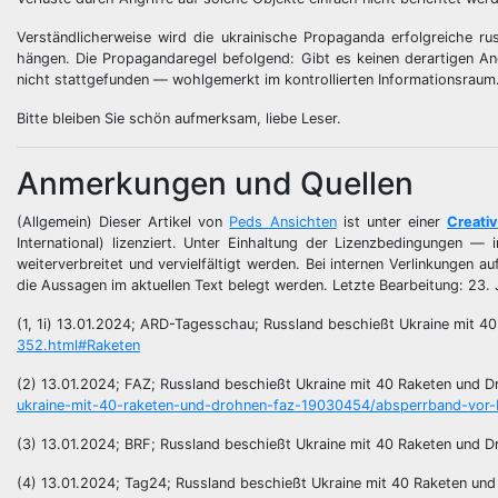
Verständlicherweise wird die ukrainische Propaganda erfolgreiche rus
hängen. Die Propagandaregel befolgend: Gibt es keinen derartigen Ang
nicht stattgefunden — wohlgemerkt im kontrollierten Informationsraum. 
Bitte bleiben Sie schön aufmerksam, liebe Leser.
Anmerkungen und Quellen
(Allgemein) Dieser Artikel von
Peds Ansichten
ist unter einer
Creati
International) lizenziert. Unter Einhaltung der Lizenzbedingungen 
weiterverbreitet und vervielfältigt werden. Bei internen Verlinkungen a
die Aussagen im aktuellen Text belegt werden. Letzte Bearbeitung: 23.
(1, 1i) 13.01.2024; ARD-Tagesschau; Russland beschießt Ukraine mit 4
352.html#Raketen
(2) 13.01.2024; FAZ; Russland beschießt Ukraine mit 40 Raketen und 
ukraine-mit-40-raketen-und-drohnen-faz-19030454/absperrband-vor
(3) 13.01.2024; BRF; Russland beschießt Ukraine mit 40 Raketen und 
(4) 13.01.2024; Tag24; Russland beschießt Ukraine mit 40 Raketen un