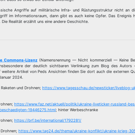
sische Angriffe auf militärische Infra- und Rüstungsstruktur nicht an 
riff im Informationsraum, dann gibt es auch keine Opfer. Das Ereignis 
Die Realität erzählt uns eine andere Geschichte.
ve Commons-Lizenz
(Namensnennung — Nicht kommerziell — Keine Bea
— insbesondere der deutlich sichtbaren Verlinkung zum Blog des Autors
uf weitere Artikel von Peds Ansichten finden Sie dort auch die externen Qu
 Januar 2024.
0 Raketen und Drohnen;
https://www.tagesschau.de/newsticker/liveblog-u
Drohnen;
https://www.faz.net/aktuell/politik/ukraine-liveticker-russland-be
-beschaedigten-19446275.html
; hinter Werbeschranke
Drohnen;
https://brf.be/international/1792281/
d Drohnen;
https://www.tag24.de/thema/ukraine-konflikt/ukraine-krieg-3