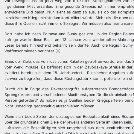
Wir bewegen uns ab jetzt weg von offiziellen Stellungnahmen von R
irgendeinen Mist erzählen. Eine gesunde Skepsis ist immer empfehl
entwickelte Bild passt. Nun sieht es ganz so aus, als ob der komple
ukrainischen Kriegsministerium kontrolliert würde. Mehr als die oben au
diese ihre Quellen nicht immer offenlegen. Wir müssen also hier unseren
Dort habe ich nach Poltawa und Sumy gesucht. In der Region Poltaw
zufolge wurde diese Basis am 13. Januar zum wiederholten Male ange
Leser bereits hinreichend bekannt sein dürfte. Auch die Region Sumy 
Waffenschmieden berichtet (9).
Eines der Ziele, das von russischen Raketen getroffen wurde, war das
vom Werk Impulse. Es befindet sich in der Zavodskaya-Straße in de
existiert bereits seit dem 18. Jahrhundert. Russischen Angaben zufol
schwer zu begreifen, dass diese Rüstungsfabrik somit potenziell ein stra
Durch die in Folge des Raketenangriffs aufgetretenen Brandschäde
Sprengkörpern und verschiedenen Munitionstypen für die ukrainischen St
Person gefordert? So haben es ja Quellen beider Kriegsparteien beri
nicht unbedingt gegenseitig ausschließen müssen.
Wenn sich beide Seiten der strategischen Bedeutsamkeit eines Rüst
über die grundsätzlichen Ziele der jeweils anderen Seite im Klaren sei
Luftalarm die Beschäftigten sich umgehend aus dem unmittelbaren 
Verluste durch Angriffe auf solche Objekte einfach nicht berichtet wer