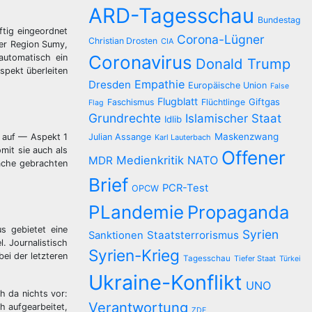
ARD-Tagesschau
Bundestag
ftig eingeordnet
Corona-Lügner
Christian Drosten
CIA
der Region Sumy,
Coronavirus
automatisch ein
Donald Trump
spekt überleiten
Empathie
Dresden
Europäische Union
False
Flugblatt
Giftgas
Faschismus
Flüchtlinge
Flag
Grundrechte
Islamischer Staat
Idlib
Maskenzwang
e auf — Aspekt 1
Julian Assange
Karl Lauterbach
mit sie auch als
Offener
Medienkritik
NATO
MDR
ache gebrachten
Brief
PCR-Test
OPCW
PLandemie
Propaganda
us gebietet eine
Syrien
Staatsterrorismus
Sanktionen
. Journalistisch
Syrien-Krieg
bei der letzteren
Tagesschau
Tiefer Staat
Türkei
Ukraine-Konflikt
UNO
h da nichts vor:
Verantwortung
h aufgearbeitet,
ZDF