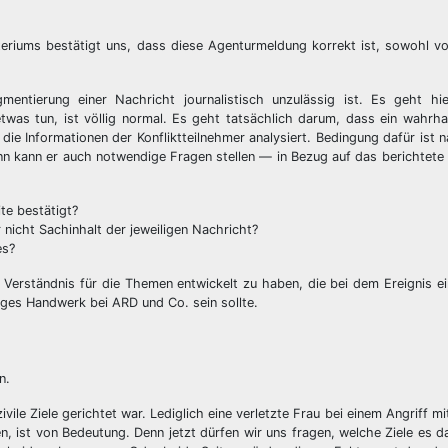
steriums bestätigt uns, dass diese Agenturmeldung korrekt ist, sowohl vo
entierung einer Nachricht journalistisch unzulässig ist. Es geht hi
was tun, ist völlig normal. Es geht tatsächlich darum, dass ein wahrhaf
die Informationen der Konfliktteilnehmer analysiert. Bedingung dafür ist n
dann kann er auch notwendige Fragen stellen — in Bezug auf das berichte
te bestätigt?
 nicht Sachinhalt der jeweiligen Nachricht?
es?
 Verständnis für die Themen entwickelt zu haben, die bei dem Ereignis ein
giges Handwerk bei ARD und Co. sein sollte.
n.
ivile Ziele gerichtet war. Lediglich eine verletzte Frau bei einem Angriff 
en, ist von Bedeutung. Denn jetzt dürfen wir uns fragen, welche Ziele es 