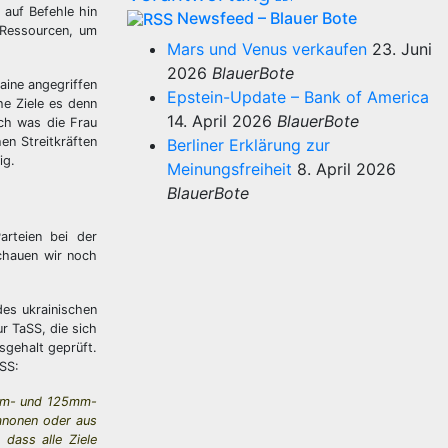
 auf Befehle hin
Newsfeed – Blauer Bote
 Ressourcen, um
Mars und Venus verkaufen
23. Juni
2026
BlauerBote
raine angegriffen
Epstein-Update – Bank of America
he Ziele es denn
14. April 2026
BlauerBote
rch was die Frau
en Streitkräften
Berliner Erklärung zur
ig.
Meinungsfreiheit
8. April 2026
BlauerBote
arteien bei der
Schauen wir noch
es ukrainischen
r TaSS, die sich
sgehalt geprüft.
aSS:
2mm- und 125mm-
kanonen oder aus
dass alle Ziele