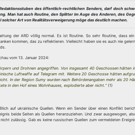
edaktionsstuben des öffentlich-rechtlichen Senders, darf doch schw
tung. Man hat auch Routine, den Splitter im Auge des Anderen, des Geg
l solcher Art von Realitätsverweigerung möge das deutlich machen.
attung der ARD völlig normal. Es ist Routine. So sehr Routine, dass ein
anken kommen, das zu reflektieren. Vielleicht haben sie es auch nie gelern
ds.
hau vom 13. Januar 2024:
körpern und Drohnen angegriffen. Von insgesamt 40 Geschossen hätten i
nische Luftwaffe auf Telegram mit. Weitere 20 Geschosse hätten aufgrun
erreicht. In der Region Sumy wurden nach Behördenangaben mehr als 20 H
akete in den Hof eines Wohnhauses, explodierte aber nicht.“
(1)
lich auf ukrainische Quellen. Wenn ein Sender über einen Konflikt berich
reignis beide Seiten als Quellen heranzuziehen. Und zwar ausgewogen, also
h nicht zulässig. Gab es keine russischen Quellen zum vermeldeten Ereigni