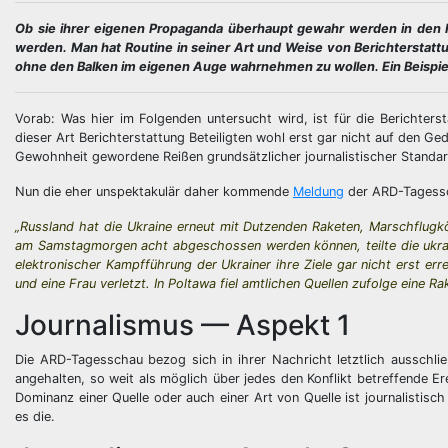
Ob sie ihrer eigenen Propaganda überhaupt gewahr werden in den R
werden. Man hat Routine in seiner Art und Weise von Berichterstat
ohne den Balken im eigenen Auge wahrnehmen zu wollen. Ein Beispie
Vorab: Was hier im Folgenden untersucht wird, ist für die Berichterst
dieser Art Berichterstattung Beteiligten wohl erst gar nicht auf den Ged
Gewohnheit gewordene Reißen grundsätzlicher journalistischer Standar
Nun die eher unspektakulär daher kommende
Meldung
der ARD-Tagessc
„Russland hat die Ukraine erneut mit Dutzenden Raketen, Marschflug
am Samstagmorgen acht abgeschossen werden können, teilte die ukrai
elektronischer Kampfführung der Ukrainer ihre Ziele gar nicht erst 
und eine Frau verletzt. In Poltawa fiel amtlichen Quellen zufolge eine R
Journalismus — Aspekt 1
Die ARD-Tagesschau bezog sich in ihrer Nachricht letztlich ausschließ
angehalten, so weit als möglich über jedes den Konflikt betreffende E
Dominanz einer Quelle oder auch einer Art von Quelle ist journalistisc
es die.