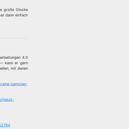
die große Glocke
hat dann einfach
rbeitungen 4.0
 — kann er gern
ellen, mit denen
kraine-samstag-
schiesst-
052764