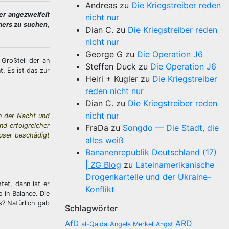
Andreas
zu
Die Kriegstreiber reden
er angezweifelt
nicht nur
ners zu suchen,
Dian C.
zu
Die Kriegstreiber reden
nicht nur
George G
zu
Die Operation J6
 Großteil der an
Steffen Duck
zu
Die Operation J6
t. Es ist das zur
Heiri + Kugler
zu
Die Kriegstreiber
reden nicht nur
Dian C.
zu
Die Kriegstreiber reden
nicht nur
n der Nacht und
d erfolgreicher
FraDa
zu
Songdo — Die Stadt, die
äuser beschädigt
alles weiß
Bananenrepublik Deutschland (17)
| ZG Blog
zu
Lateinamerikanische
Drogenkartelle und der Ukraine-
tet, dann ist er
Konflikt
 in Balance. Die
s? Natürlich gab
Schlagwörter
AfD
ARD
al-Qaida
Angela Merkel
Angst