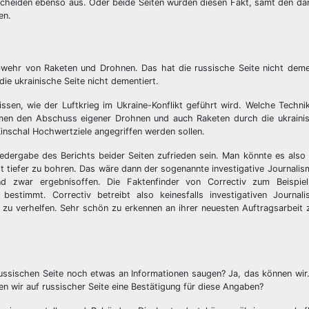
 scheiden ebenso aus. Oder beide Seiten würden diesen Fakt, samt den d
en.
bwehr von Raketen und Drohnen. Das hat die russische Seite nicht deme
die ukrainische Seite nicht dementiert.
sen, wie der Luftkrieg im Ukraine-Konflikt geführt wird. Welche Techni
men den Abschuss eigener Drohnen und auch Raketen durch die ukraini
inschal Hochwertziele angegriffen werden sollen.
edergabe des Berichts beider Seiten zufrieden sein. Man könnte es also
 tiefer zu bohren. Das wäre dann der sogenannte investigative Journalis
 zwar ergebnisoffen. Die Faktenfinder von Correctiv zum Beispiel 
estimmt. Correctiv betreibt also keinesfalls investigativen Journal
zu verhelfen. Sehr schön zu erkennen an ihrer neuesten Auftragsarbeit 
russischen Seite noch etwas an Informationen saugen? Ja, das können wir.
n wir auf russischer Seite eine Bestätigung für diese Angaben?