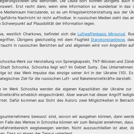
egierungsstellen und Behörden. Die Leute dort können übrigens auch f
enswert. Erst recht dann, wenn eine Information so wunderbar in das 
tte Medienraum hierzulande, so es um Kriegsberichterstattung aus der U
fgeführte Nachricht ist nicht auffindbar. In russischen Medien sieht das a
 Schwerpunkt auf Plausibilität der Information legen.
a, westlich Charkows, befindet sich die
Luftwaffenbasis Mirgorod
. Ru
griffen. Übrigens gleichzeitig mit dem Flugfeld
Starokonstantinow
, da
taucht in russischen Berichten auf und allgemein wird von Angreifen au
 Schostka-Werk zur Herstellung von Sprengkapseln, TNT-Blöcken und Zünde
r Stadt Schostka. Schostka liegt wo? Im Gebiet Sumy. Das Unternehmen 
ge ist das Werk Impulse das einzige seiner Art in der Ukraine (10). Es 
tegisches Ziel für die russischen Luft- und Raketenstreitkräfte darstellt.
n im Werk Schostka werden die eigenen Kapazitäten der Ukraine zur 
reitkräfte erheblich eingeschränkt. Aber warum hat dieser Angriff lediglic
chtet. Dafür kommen aus Sicht des Autors zwei Möglichkeiten in Betrach
ungsunternehmens bewusst sind, wovon wir ausgehen können, dann werde
n. Im Falle des Werkes in Schostka können wir zum Beispiel annehmen, dass
Gefahrenbereich wegbewegen werden. Nicht auszuschließen ist aber, d
den. Dass so etwas der Zensur unterliegt.