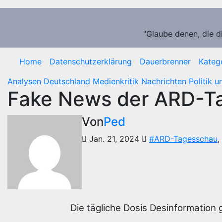
Zum
Inhalt
springen
"Glaube denen, die d
Home
Datenschutzerklärung
Dauerbrenner
Kateg
Analysen
Deutschland
Medienkritik
Nachrichten
Politik 
Fake News der ARD-Ta
Von
Ped
Jan. 21, 2024
#ARD-Tagesschau
,
Die tägliche Dosis Desinformation 