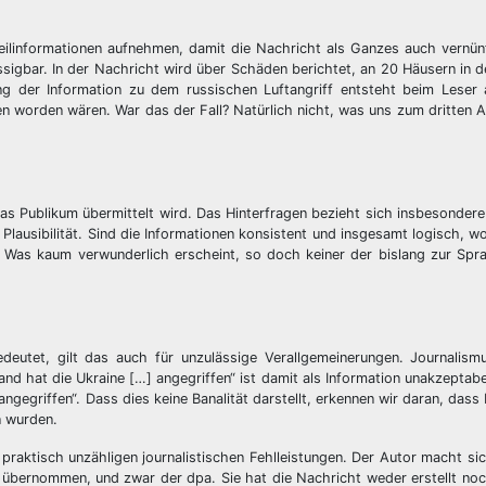
 Teilinformationen aufnehmen, damit die Nachricht als Ganzes auch vernün
sigbar. In der Nachricht wird über Schäden berichtet, an 20 Häusern in 
g der Information zu dem russischen Luftangriff entsteht beim Leser 
en worden wären. War das der Fall? Natürlich nicht, was uns zum dritten A
das Publikum übermittelt wird. Das Hinterfragen bezieht sich insbesonder
Plausibilität. Sind die Informationen konsistent und insgesamt logisch, wo
 Was kaum verwunderlich erscheint, so doch keiner der bislang zur Spr
deutet, gilt das auch für unzulässige Verallgemeinerungen. Journalism
nd hat die Ukraine […] angegriffen“ ist damit als Information unakzeptabel
ngegriffen“. Dass dies keine Banalität darstellt, erkennen wir daran, dass 
n wurden.
raktisch unzähligen journalistischen Fehlleistungen. Der Autor macht sic
 übernommen, und zwar der dpa. Sie hat die Nachricht weder erstellt noc