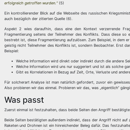
erfolgreich getroffen wurden.“
(5)
Ein kontrollierender Blick auf die Webseite des russischen Kriegsmini
auch bezüglich der zitierten Quelle (6).
Aspekt 2 wies daraufhin, dass eine den Kontext verzerrende Fragm
Fragmentierung seitens der Teilnehmer des Konflikts. Dass diese so et
bestrebt ist, diese Fragmentierung aufzulösen. Zum Beispiel, in dem er 
geistig nicht Teilnehmer des Konflikts ist, sondern Beobachter. Erst 
Beispiel:
Welche Information wird direkt oder indirekt durch die andere Sei
Welche Information wird uns nur suggeriert und ist als solche gar
Gibt es Korrelationen in Bezug auf Zeit, Orte, Verluste und ander
Für solcherart Analyse ist man natürlich gefordert, zuvor ein gewisses
Also probieren wir das einmal. Probieren wir das, was „eigentlich“ gän
Was passt
Zuerst einmal ist festzuhalten, dass beide Seiten den Angriff bestätigte
Beide Seiten bestätigten außerdem indirekt, dass der Angriff nicht auf z
Raketen und Drohnen ist ein hinreichender Beleg dafür. Das festzuhalt