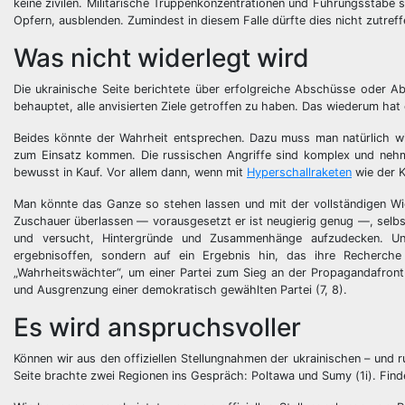
keine zivilen. Militärische Truppenkonzentrationen und Führungsstäbe
Opfern, ausblenden. Zumindest in diesem Falle dürfte dies nicht zutreff
Was nicht widerlegt wird
Die ukrainische Seite berichtete über erfolgreiche Abschüsse oder A
behauptet, alle anvisierten Ziele getroffen zu haben. Das wiederum hat 
Beides könnte der Wahrheit entsprechen. Dazu muss man natürlich wis
zum Einsatz kommen. Die russischen Angriffe sind komplex und neh
bewusst in Kauf. Vor allem dann, wenn mit
Hyperschallraketen
wie der K
Man könnte das Ganze so stehen lassen und mit der vollständigen Wi
Zuschauer überlassen — vorausgesetzt er ist neugierig genug —, selbst
und versucht, Hintergründe und Zusammenhänge aufzudecken. Und
ergebnisoffen, sondern auf ein Ergebnis hin, das ihre Recherche b
„Wahrheitswächter“, um einer Partei zum Sieg an der Propagandafront 
und Ausgrenzung einer demokratisch gewählten Partei (7, 8).
Es wird anspruchsvoller
Können wir aus den offiziellen Stellungnahmen der ukrainischen – und 
Seite brachte zwei Regionen ins Gespräch: Poltawa und Sumy (1i). Finde