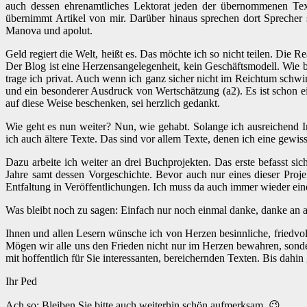
auch dessen ehrenamtliches Lektorat jeden der übernommenen Tex
übernimmt Artikel von mir. Darüber hinaus sprechen dort Sprecher so
Manova und apolut.
Geld regiert die Welt, heißt es. Das möchte ich so nicht teilen. Die 
Der Blog ist eine Herzensangelegenheit, kein Geschäftsmodell. Wie b
trage ich privat. Auch wenn ich ganz sicher nicht im Reichtum schwi
und ein besonderer Ausdruck von Wertschätzung (a2). Es ist schon
auf diese Weise beschenken, sei herzlich gedankt.
Wie geht es nun weiter? Nun, wie gehabt. Solange ich ausreichend In
ich auch ältere Texte. Das sind vor allem Texte, denen ich eine gew
Dazu arbeite ich weiter an drei Buchprojekten. Das erste befasst si
Jahre samt dessen Vorgeschichte. Bevor auch nur eines dieser Proj
Entfaltung in Veröffentlichungen. Ich muss da auch immer wieder ei
Was bleibt noch zu sagen: Einfach nur noch einmal danke, danke an all
Ihnen und allen Lesern wünsche ich von Herzen besinnliche, friedvo
Mögen wir alle uns den Frieden nicht nur im Herzen bewahren, sonde
mit hoffentlich für Sie interessanten, bereichernden Texten. Bis dahin 
Ihr Ped
Ach so: Bleiben Sie bitte auch weiterhin schön aufmerksam. 😉