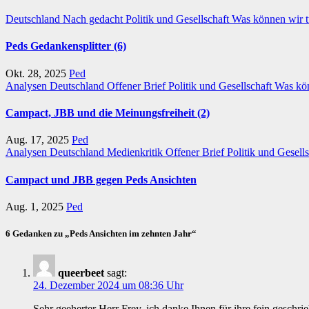
Deutschland
Nach gedacht
Politik und Gesellschaft
Was können wir 
Peds Gedankensplitter (6)
Okt. 28, 2025
Ped
Analysen
Deutschland
Offener Brief
Politik und Gesellschaft
Was kön
Campact, JBB und die Meinungsfreiheit (2)
Aug. 17, 2025
Ped
Analysen
Deutschland
Medienkritik
Offener Brief
Politik und Gesell
Campact und JBB gegen Peds Ansichten
Aug. 1, 2025
Ped
6 Gedanken zu „Peds Ansichten im zehnten Jahr“
queerbeet
sagt:
24. Dezember 2024 um 08:36 Uhr
Sehr geeherter Herr Frey, ich danke Ihnen für ihre fein geschri