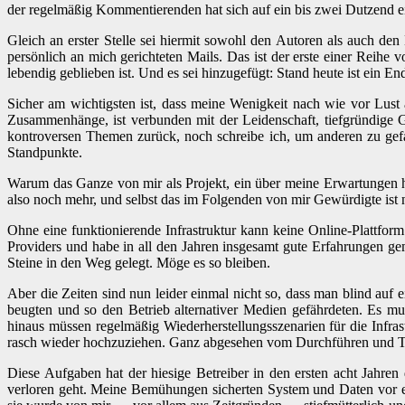
der regelmäßig Kommentierenden hat sich auf ein bis zwei Dutzend e
Gleich an erster Stelle sei hiermit sowohl den Autoren als auch den
persönlich an mich gerichteten Mails. Das ist der erste einer Reihe 
lebendig geblieben ist. Und es sei hinzugefügt: Stand heute ist ein 
Sicher am wichtigsten ist, dass meine Wenigkeit nach wie vor Lus
Zusammenhänge, ist verbunden mit der Leidenschaft, tiefgründige G
kontroversen Themen zurück, noch schreibe ich, um anderen zu gefall
Standpunkte.
Warum das Ganze von mir als Projekt, ein über meine Erwartungen hin
also noch mehr, und selbst das im Folgenden von mir Gewürdigte ist n
Ohne eine funktionierende Infrastruktur kann keine Online-Plattform 
Providers und habe in all den Jahren insgesamt gute Erfahrungen ge
Steine in den Weg gelegt. Möge es so bleiben.
Aber die Zeiten sind nun leider einmal nicht so, dass man blind auf 
beugten und so den Betrieb alternativer Medien gefährdeten. Es mu
hinaus müssen regelmäßig Wiederherstellungsszenarien für die Infrast
rasch wieder hochzuziehen. Ganz abgesehen vom Durchführen und T
Diese Aufgaben hat der hiesige Betreiber in den ersten acht Jahren
verloren geht. Meine Bemühungen sicherten System und Daten vor ei