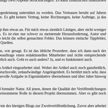
ings zwei Aspekte berücksichtigen. Es kann zusätzlichen finanziellen
enleistung unterstützt zu werden. Das Vertrauen beruht auf Jahren
n. Es gibt keinen Vertrag, keine Rechnungen, keine Aufträge, ja das
 ihm etwas an. Für mich etwas ziemlich Lästiges, aber nicht weniger
en. Es ist eine nur schwer zu meisternde Herausforderung, Autor und
 leicht die selbst gemachten Fehler. Das können einfache Tippfehler,
 Quellen.
, wie gesagt. Es ist das übliche Prozedere, dass ich dann nach der
auftrage einen redaktionellen Mitarbeiter und richte entsprechende
lich auch. Geht es auch anders? Ja, und es funktioniert auch.
Artikel eingearbeitet sind. Wobei der Artikel auch noch ganzheitlich,
pruchsvolle, zeitaufwändige Angelegenheit. Es berührt mich sehr, dass
hsvolle Aufgabe in Eigeninitiative übernehmen und über Jahre hinweg
ormaler Natur. All jenen, denen die Qualität der Veröffentlichungen
g übernommene Rolle in diesem Projekt übernommen. Aber es gibt noch
 des hiesigen Blogs zur Zweitveröffentlichung. Zuvor aber arbeitet