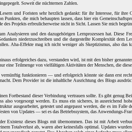
ingepegelt. Soweit die nüchternen Zahlen.
 Lesern und Foristen sehr herzlich gedankt: für ihr Interesse, für i
von Punkten, die mich behaupten lassen, dass hier ein Gemeinschaftspro
Ende des Projekts erfreulicherweise nicht in Sicht. Lassen Sie mich beg
t am Analysieren und den dazugehörigen Lernprozessen hat. Diese Fr
edanken niederzuschreiben und die dargestellte Komplexität dem Les
en. Aha-Effekte mag ich nicht weniger als Skeptizismus, also das krit
aus erfolgreiches dazu, verstanden wird, ist mit den bisher genannte
ur eine Teilmenge von vielfältigen Aktivitäten der Menschen, die diese
vernünftig funktionieren — und erfolgreich könnte sie dann erst recht
macht. Dem Provider ist die inhaltliche Ausrichtung des Blogs ausdrüc
einen Fortbestand dieser Verbindung vertrauen sollte. Es gibt genug Bei
ss also vorgesorgt werden. Es muss ein sicheres, in ausreichend hohe
ruktur ausgearbeitet, getestet und angepasst werden, die es im Falle d
esten von Updates — sei es das Betriebssystem, das Anwendungs-Fra
 der Existenz dieses Blogs mit übernommen. Das ist mit Arbeit verbu
nem Totalverlust ab, waren aber keinesfalls optimal. Updates wurde