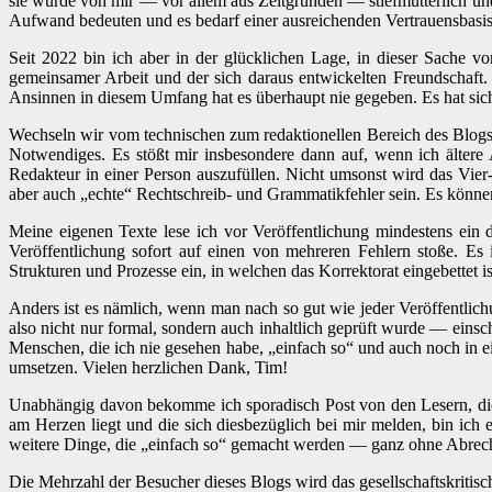
sie wurde von mir — vor allem aus Zeitgründen — stiefmütterlich und
Aufwand bedeuten und es bedarf einer ausreichenden Vertrauensbasis
Seit 2022 bin ich aber in der glücklichen Lage, in dieser Sache 
gemeinsamer Arbeit und der sich daraus entwickelten Freundschaft. 
Ansinnen in diesem Umfang hat es überhaupt nie gegeben. Es hat sic
Wechseln wir vom technischen zum redaktionellen Bereich des Blogs.
Notwendiges. Es stößt mir insbesondere dann auf, wenn ich ältere A
Redakteur in einer Person auszufüllen. Nicht umsonst wird das Vier-
aber auch „echte“ Rechtschreib- und Grammatikfehler sein. Es können 
Meine eigenen Texte lese ich vor Veröffentlichung mindestens ein 
Veröffentlichung sofort auf einen von mehreren Fehlern stoße. Es 
Strukturen und Prozesse ein, in welchen das Korrektorat eingebettet i
Anders ist es nämlich, wenn man nach so gut wie jeder Veröffentlichu
also nicht nur formal, sondern auch inhaltlich geprüft wurde — einsc
Menschen, die ich nie gesehen habe, „einfach so“ und auch noch in 
umsetzen. Vielen herzlichen Dank, Tim!
Unabhängig davon bekomme ich sporadisch Post von den Lesern, die e
am Herzen liegt und die sich diesbezüglich bei mir melden, bin ich
weitere Dinge, die „einfach so“ gemacht werden — ganz ohne Abrec
Die Mehrzahl der Besucher dieses Blogs wird das gesellschaftskriti