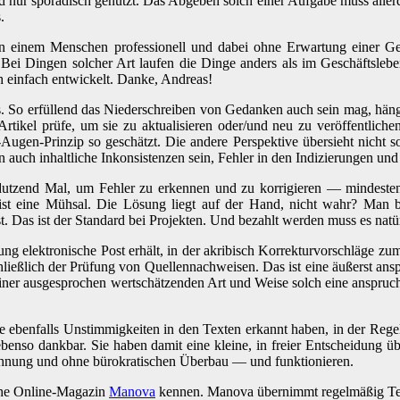
 nur sporadisch genutzt. Das Abgeben solch einer Aufgabe muss allerd
.
von einem Menschen professionell und dabei ohne Erwartung einer Geg
Bei Dingen solcher Art laufen die Dinge anders als im Geschäftslebe
h einfach entwickelt. Danke, Andreas!
 So erfüllend das Niederschreiben von Gedanken auch sein mag, hängt
rtikel prüfe, um sie zu aktualisieren oder/und neu zu veröffentlich
Augen-Prinzip so geschätzt. Die andere Perspektive übersieht nicht so
auch inhaltliche Inkonsistenzen sein, Fehler in den Indizierungen und
dutzend Mal, um Fehler zu erkennen und zu korrigieren — mindestens
ist eine Mühsal. Die Lösung liegt auf der Hand, nicht wahr? Man be
st. Das ist der Standard bei Projekten. Und bezahlt werden muss es natür
ng elektronische Post erhält, in der akribisch Korrekturvorschläge zum 
hließlich der Prüfung von Quellennachweisen. Das ist eine äußerst ans
einer ausgesprochen wertschätzenden Art und Weise solch eine anspruc
benfalls Unstimmigkeiten in den Texten erkannt haben, in der Regel f
 ebenso dankbar. Sie haben damit eine kleine, in freier Entscheidun
hnung und ohne bürokratischen Überbau — und funktionieren.
sche Online-Magazin
Manova
kennen. Manova übernimmt regelmäßig Texte