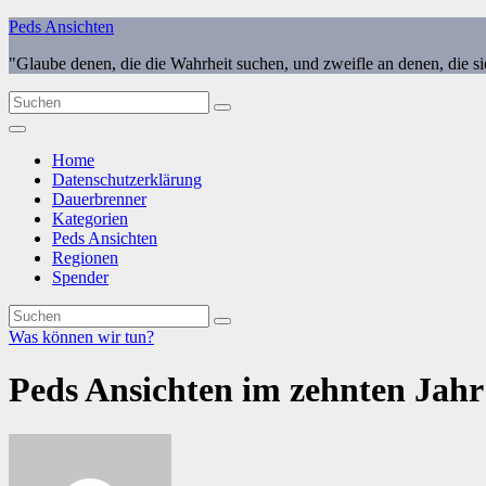
Zum
Peds Ansichten
Inhalt
"Glaube denen, die die Wahrheit suchen, und zweifle an denen, die s
springen
Home
Datenschutzerklärung
Dauerbrenner
Kategorien
Peds Ansichten
Regionen
Spender
Was können wir tun?
Peds Ansichten im zehnten Jahr