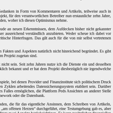
hre Gedanken in Form von Kommentaren und Artikeln, teilweise auch in
jekt, für den verantwortlichen Betreiber nun erstaunliche zehn Jahre,
ründen, woher ich diesen Optimismus nehme.
eude an neuen Erkenntnissen, dem Aufdecken bisher nicht gekannter
er ausreichend verständlich anzubieten. Weder scheue ich dabei vor
ische Hinterfragen. Das gilt auch für die von mir selbst vertretenen
n Fakten und Aspekten natürlich nicht hinreichend begründet. Es gibt
m Projekt zugetan sind.
 nicht sein. Seit zehn Jahren nutze ich die Dienste ein und desselben
klich bekannt und er hat dem Projekt diesbezüglich nie irgendwelche
spiele, bei denen Provider und Finanzinstitute sich politischem Druck
n Zyklen arbeitendes Datensicherungssystem etabliert sein. Darüber
es Falles ermöglichen, die Plattform Peds Ansichten an anderer Stelle
mework oder die Datenbank.
nden, die für das eigentliche Ansinnen, dem Schreiben von Artikeln,
n „am offenen Herzen“ durchgeführt, eine Testumgebung gab es, aber