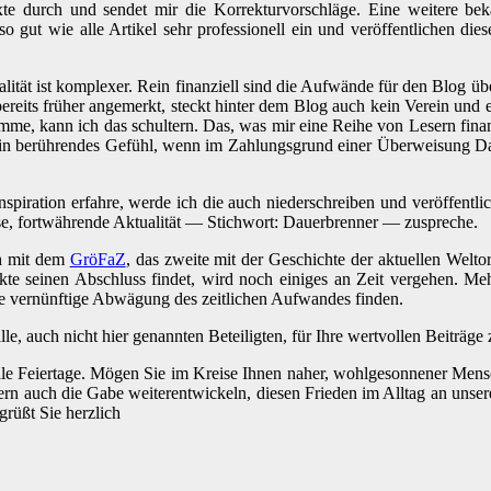
te durch und sendet mir die Korrekturvorschläge. Eine weitere bek
 gut wie alle Artikel sehr professionell ein und veröffentlichen die
Realität ist komplexer. Rein finanziell sind die Aufwände für den Blog 
ereits früher angemerkt, steckt hinter dem Blog auch kein Verein und 
mme, kann ich das schultern. Das, was mir eine Reihe von Lesern finan
 ein berührendes Gefühl, wenn im Zahlungsgrund einer Überweisung 
spiration erfahre, werde ich die auch niederschreiben und veröffentl
isse, fortwährende Aktualität — Stichwort: Dauerbrenner — zuspreche.
ch mit dem
GröFaZ
, das zweite mit der Geschichte der aktuellen Welt
ekte seinen Abschluss findet, wird noch einiges an Zeit vergehen. M
ne vernünftige Abwägung des zeitlichen Aufwandes finden.
e, auch nicht hier genannten Beteiligten, für Ihre wertvollen Beiträge 
lle Feiertage. Mögen Sie im Kreise Ihnen naher, wohlgesonnener Mensch
rn auch die Gabe weiterentwickeln, diesen Frieden im Alltag an unse
grüßt Sie herzlich