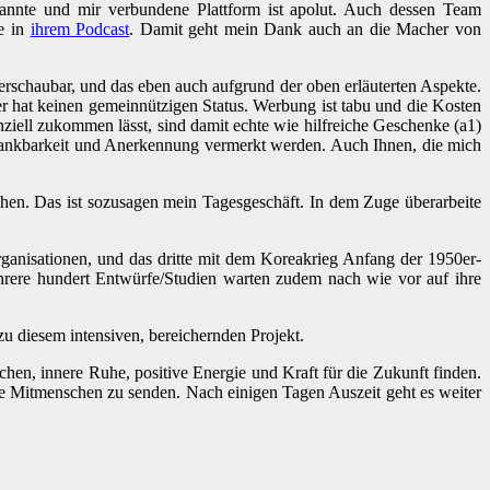
annte und mir verbundene Plattform ist apolut. Auch dessen Team
se in
ihrem Podcast
. Damit geht mein Dank auch an die Macher von
überschaubar, und das eben auch aufgrund der oben erläuterten Aspekte.
er hat keinen gemeinnützigen Status. Werbung ist tabu und die Kosten
ziell zukommen lässt, sind damit echte wie hilfreiche Geschenke (a1)
Dankbarkeit und Anerkennung vermerkt werden. Auch Ihnen, die mich
ichen. Das ist sozusagen mein Tagesgeschäft. In dem Zuge überarbeite
organisationen, und das dritte mit dem Koreakrieg Anfang der 1950er-
ehrere hundert Entwürfe/Studien warten zudem nach wie vor auf ihre
zu diesem intensiven, bereichernden Projekt.
en, innere Ruhe, positive Energie und Kraft für die Zukunft finden.
re Mitmenschen zu senden. Nach einigen Tagen Auszeit geht es weiter