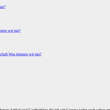
tun?
nen wir tun?
schaft
Was können wir tun?
ebenen Artikel und Gastbeiträge,die ich seit Corona,(oder auch schon etw