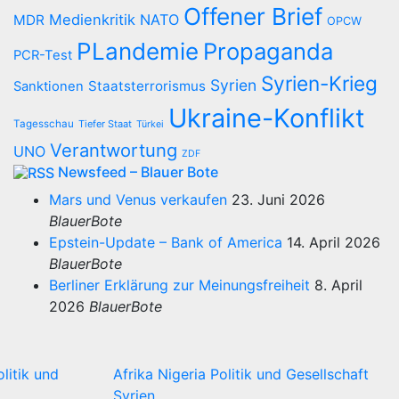
Offener Brief
Medienkritik
NATO
MDR
OPCW
PLandemie
Propaganda
PCR-Test
Syrien-Krieg
Syrien
Staatsterrorismus
Sanktionen
Ukraine-Konflikt
Tagesschau
Tiefer Staat
Türkei
Verantwortung
UNO
ZDF
Newsfeed – Blauer Bote
Mars und Venus verkaufen
23. Juni 2026
BlauerBote
Epstein-Update – Bank of America
14. April 2026
BlauerBote
Berliner Erklärung zur Meinungsfreiheit
8. April
2026
BlauerBote
olitik und
Afrika
Nigeria
Politik und Gesellschaft
Syrien