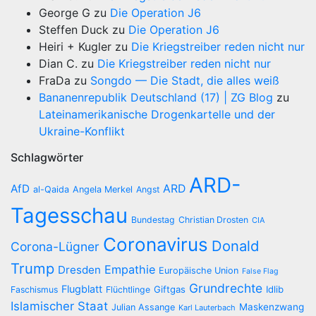
George G
zu
Die Operation J6
Steffen Duck
zu
Die Operation J6
Heiri + Kugler
zu
Die Kriegstreiber reden nicht nur
Dian C.
zu
Die Kriegstreiber reden nicht nur
FraDa
zu
Songdo — Die Stadt, die alles weiß
Bananenrepublik Deutschland (17) | ZG Blog
zu
Lateinamerikanische Drogenkartelle und der
Ukraine-Konflikt
Schlagwörter
ARD-
AfD
ARD
al-Qaida
Angela Merkel
Angst
Tagesschau
Bundestag
Christian Drosten
CIA
Coronavirus
Donald
Corona-Lügner
Trump
Empathie
Dresden
Europäische Union
False Flag
Grundrechte
Flugblatt
Giftgas
Idlib
Faschismus
Flüchtlinge
Islamischer Staat
Maskenzwang
Julian Assange
Karl Lauterbach