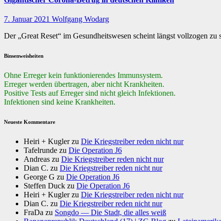
7. Januar 2021
Wolfgang Wodarg
Der „Great Reset“ im Gesundheitswesen scheint längst vollzogen zu se
Binsenweisheiten
Ohne Erreger kein funktionierendes Immunsystem.
Erreger werden übertragen, aber nicht Krankheiten.
Positive Tests auf Erreger sind nicht gleich Infektionen.
Infektionen sind keine Krankheiten.
Neueste Kommentare
Heiri + Kugler
zu
Die Kriegstreiber reden nicht nur
Tafelrunde
zu
Die Operation J6
Andreas
zu
Die Kriegstreiber reden nicht nur
Dian C.
zu
Die Kriegstreiber reden nicht nur
George G
zu
Die Operation J6
Steffen Duck
zu
Die Operation J6
Heiri + Kugler
zu
Die Kriegstreiber reden nicht nur
Dian C.
zu
Die Kriegstreiber reden nicht nur
FraDa
zu
Songdo — Die Stadt, die alles weiß