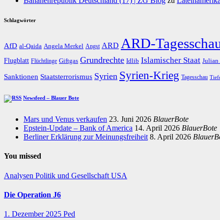
Bananenrepublik Deutschland (17) | ZG Blog
zu
Lateinamerika
Schlagwörter
ARD-Tagesscha
AfD
ARD
al-Qaida
Angela Merkel
Angst
Grundrechte
Islamischer Staat
Flugblatt
Giftgas
Idlib
Flüchtlinge
Julian
Syrien-Krieg
Syrien
Staatsterrorismus
Sanktionen
Tagesschau
Tief
Newsfeed – Blauer Bote
Mars und Venus verkaufen
23. Juni 2026
BlauerBote
Epstein-Update – Bank of America
14. April 2026
BlauerBote
Berliner Erklärung zur Meinungsfreiheit
8. April 2026
BlauerB
You missed
Analysen
Politik und Gesellschaft
USA
Die Operation J6
1. Dezember 2025
Ped