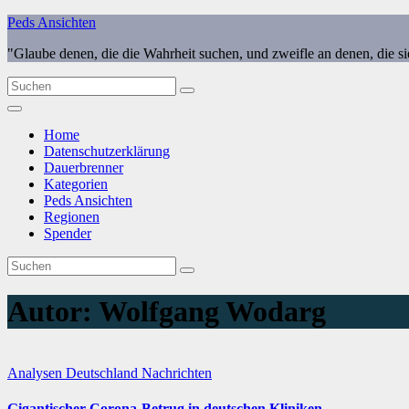
Zum
Peds Ansichten
Inhalt
"Glaube denen, die die Wahrheit suchen, und zweifle an denen, die s
springen
Home
Datenschutzerklärung
Dauerbrenner
Kategorien
Peds Ansichten
Regionen
Spender
Autor:
Wolfgang Wodarg
Analysen
Deutschland
Nachrichten
Gigantischer Corona-Betrug in deutschen Kliniken