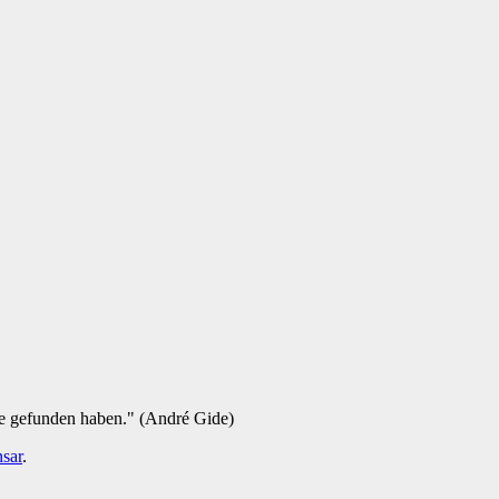
ie gefunden haben." (André Gide)
sar
.