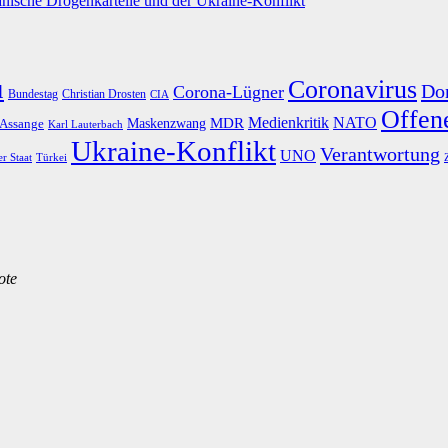
nische Drogenkartelle und der Ukraine-Konflikt
u
Coronavirus
Do
Corona-Lügner
Bundestag
Christian Drosten
CIA
Offene
Medienkritik
MDR
NATO
Maskenzwang
 Assange
Karl Lauterbach
Ukraine-Konflikt
Verantwortung
UNO
er Staat
Türkei
ote