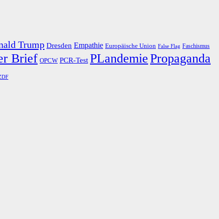
nald Trump
Dresden
Empathie
Europäische Union
Faschismus
False Flag
r Brief
PLandemie
Propaganda
PCR-Test
OPCW
ZDF