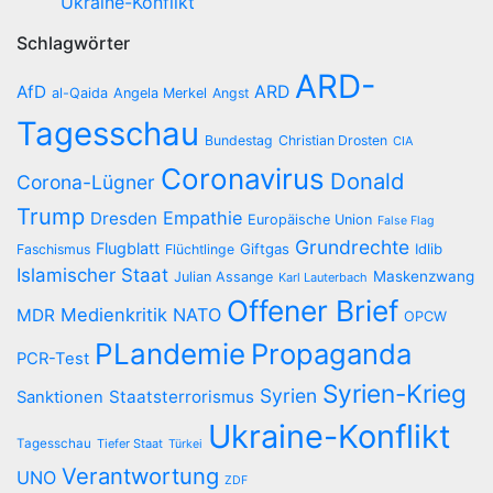
Ukraine-Konflikt
Schlagwörter
ARD-
AfD
ARD
al-Qaida
Angela Merkel
Angst
Tagesschau
Bundestag
Christian Drosten
CIA
Coronavirus
Donald
Corona-Lügner
Trump
Empathie
Dresden
Europäische Union
False Flag
Grundrechte
Flugblatt
Giftgas
Idlib
Faschismus
Flüchtlinge
Islamischer Staat
Maskenzwang
Julian Assange
Karl Lauterbach
Offener Brief
Medienkritik
NATO
MDR
OPCW
PLandemie
Propaganda
PCR-Test
Syrien-Krieg
Syrien
Staatsterrorismus
Sanktionen
Ukraine-Konflikt
Tagesschau
Tiefer Staat
Türkei
Verantwortung
UNO
ZDF