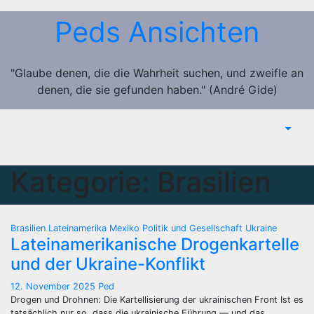
Zum
Peds Ansichten
Inhalt
springen
"Glaube denen, die die Wahrheit suchen, und zweifle an
denen, die sie gefunden haben." (André Gide)
Kategorie:
Brasilien
Brasilien
Lateinamerika
Mexiko
Politik und Gesellschaft
Ukraine
Lateinamerikanische Drogenkartelle
und der Ukraine-Konflikt
12. November 2025
Ped
Drogen und Drohnen: Die Kartellisierung der ukrainischen Front Ist es
tatsächlich nur so, dass die ukrainische Führung — und das…