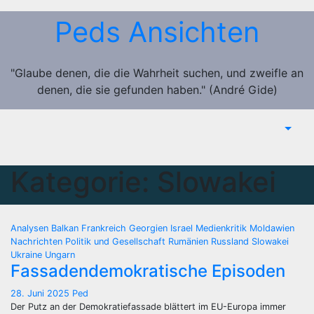
Zum
Peds Ansichten
Inhalt
springen
"Glaube denen, die die Wahrheit suchen, und zweifle an
denen, die sie gefunden haben." (André Gide)
Kategorie:
Slowakei
Analysen
Balkan
Frankreich
Georgien
Israel
Medienkritik
Moldawien
Nachrichten
Politik und Gesellschaft
Rumänien
Russland
Slowakei
Ukraine
Ungarn
Fassadendemokratische Episoden
28. Juni 2025
Ped
Der Putz an der Demokratiefassade blättert im EU-Europa immer