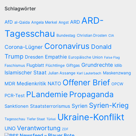
Schlagwörter
ARD-
AfD
ARD
al-Qaida
Angela Merkel
Angst
Tagesschau
Bundestag
Christian Drosten
CIA
Coronavirus
Donald
Corona-Lügner
Trump
Empathie
Dresden
Europäische Union
False Flag
Grundrechte
Flugblatt
Giftgas
Idlib
Faschismus
Flüchtlinge
Islamischer Staat
Maskenzwang
Julian Assange
Karl Lauterbach
Offener Brief
Medienkritik
NATO
MDR
OPCW
PLandemie
Propaganda
PCR-Test
Syrien-Krieg
Syrien
Staatsterrorismus
Sanktionen
Ukraine-Konflikt
Tagesschau
Tiefer Staat
Türkei
Verantwortung
UNO
ZDF
Newsfeed – Blauer Bote