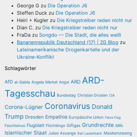
George G
zu
Die Operation J6
Steffen Duck
zu
Die Operation J6
Heiri + Kugler
zu
Die Kriegstreiber reden nicht nur
Dian C.
zu
Die Kriegstreiber reden nicht nur
FraDa
zu
Songdo — Die Stadt, die alles weiß
Bananenrepublik Deutschland (17) | ZG Blog
zu
Lateinamerikanische Drogenkartelle und der
Ukraine-Konflikt
Schlagwörter
ARD-
AfD
ARD
al-Qaida
Angela Merkel
Angst
Tagesschau
Bundestag
Christian Drosten
CIA
Coronavirus
Donald
Corona-Lügner
Trump
Empathie
Dresden
Europäische Union
False Flag
Grundrechte
Flugblatt
Giftgas
Idlib
Faschismus
Flüchtlinge
Islamischer Staat
Maskenzwang
Julian Assange
Karl Lauterbach