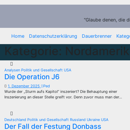
Zum
Inhalt
springen
"Glaube denen, die d
Home
Datenschutzerklärung
Dauerbrenner
Kateg
Kategorie:
Nordamerik
Analysen
Politik und Gesellschaft
USA
Die Operation J6
1. Dezember 2025
Ped
Wurde der „Sturm aufs Kapitol“ inszeniert? Die Behauptung einer
Inszenierung an dieser Stelle greift vor. Denn zuvor muss man der…
Deutschland
Politik und Gesellschaft
Russland
Ukraine
USA
Der Fall der Festung Donbass