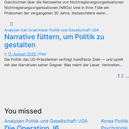
Geschichten über die Netzwerke von Nichtregierungsorganisationen
Nichtregierungsorganisationen (NROs) sind in ihrer Fülle ein
Phänomen der vergangenen 30 Jahre. Insbesondere wenn…
Analysen
Iran
Israel
Katar
Politik und Gesellschaft
USA
Narrative füttern, um Politik zu
gestalten
11. August 2025
Ped
Die Politik des US-Präsidenten verfolgt handfeste Ziele — und spielt
mit den Narrativen seiner Gegner. Was meint der Leser: Verbreiten…
Se
1
2
…
de
Be
You missed
Analysen
Politik und Gesellschaft
USA
Korea
Politi
Die Operation J6
Psychologie 