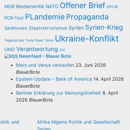
Offener Brief
Medienkritik
NATO
MDR
OPCW
PLandemie
Propaganda
PCR-Test
Syrien-Krieg
Syrien
Staatsterrorismus
Sanktionen
Ukraine-Konflikt
Tagesschau
Tiefer Staat
Türkei
Verantwortung
UNO
ZDF
Newsfeed – Blauer Bote
Mars und Venus verkaufen
23. Juni 2026
BlauerBote
Epstein-Update – Bank of America
14. April 2026
BlauerBote
Berliner Erklärung zur Meinungsfreiheit
8. April
2026
BlauerBote
olitik und
Afrika
Nigeria
Politik und Gesellschaft
Syrien