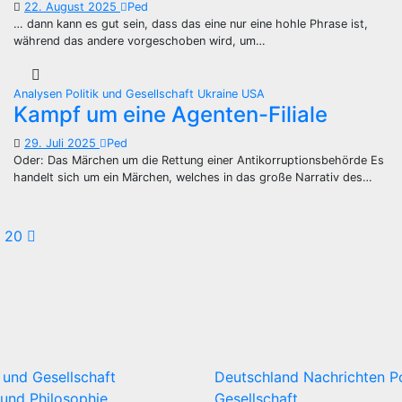
22. August 2025
Ped
… dann kann es gut sein, dass das eine nur eine hohle Phrase ist,
während das andere vorgeschoben wird, um…
Analysen
Politik und Gesellschaft
Ukraine
USA
Kampf um eine Agenten-Filiale
29. Juli 2025
Ped
Oder: Das Märchen um die Rettung einer Antikorruptionsbehörde Es
handelt sich um ein Märchen, welches in das große Narrativ des…
itennummerierung
20
r
iträge
k und Gesellschaft
Deutschland
Nachrichten
P
und Philosophie
Gesellschaft