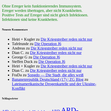
Ohne Erreger kein funktionierendes Immunsystem.
Erreger werden übertragen, aber nicht Krankheiten.
Positive Tests auf Erreger sind nicht gleich Infektionen.
Infektionen sind keine Krankheiten.
Neueste Kommentare
Heiri + Kugler
zu
Die Kriegstreiber reden nicht nur
Tafelrunde
zu
Die Operation J6
Andreas
zu
Die Kriegstreiber reden nicht nur
Dian C.
zu
Die Kriegstreiber reden nicht nur
George G
zu
Die Operation J6
Steffen Duck
zu
Die Operation J6
Heiri + Kugler
zu
Die Kriegstreiber reden nicht nur
Dian C.
zu
Die Kriegstreiber reden nicht nur
FraDa
zu
Songdo — Die Stadt, die alles weiß
Bananenrepublik Deutschland (17) | ZG Blog
zu
Lateinamerikanische Drogenkartelle und der Ukraine-
Konflikt
Schlagwörter
ARD-