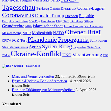
AfD
ARD
al-Qaida
Angela Merkel
Angst
Tagesschau
Corona-Lügner
Bundestag
Christian Drosten
CIA
Coronavirus
Donald Trump
Dresden
Empathie
Flugblatt
Giftgas
Europäische Union
Faschismus
Flüchtlinge
False Flag
Grundrechte
Islamischer Staat
Idlib
Julian Assange
Karl Lauterbach
Offener Brief
Medienkritik
MDR
NATO
Maskenzwang
PLandemie
Propaganda
PCR-Test
Sanktionen
OPCW
Syrien-Krieg
Syrien
Staatsterrorismus
Tagesschau
Tiefer Staat
Ukraine-Konflikt
Verantwortung
UNO
Türkei
ZDF
Newsfeed – Blauer Bote
Mars und Venus verkaufen
23. Juni 2026
BlauerBote
Epstein-Update – Bank of America
14. April 2026
BlauerBote
Berliner Erklärung zur Meinungsfreiheit
8. April 2026
BlauerBote
You missed