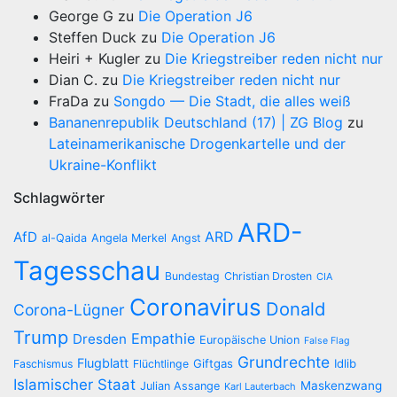
George G
zu
Die Operation J6
Steffen Duck
zu
Die Operation J6
Heiri + Kugler
zu
Die Kriegstreiber reden nicht nur
Dian C.
zu
Die Kriegstreiber reden nicht nur
FraDa
zu
Songdo — Die Stadt, die alles weiß
Bananenrepublik Deutschland (17) | ZG Blog
zu
Lateinamerikanische Drogenkartelle und der
Ukraine-Konflikt
Schlagwörter
ARD-
AfD
ARD
al-Qaida
Angela Merkel
Angst
Tagesschau
Bundestag
Christian Drosten
CIA
Coronavirus
Donald
Corona-Lügner
Trump
Empathie
Dresden
Europäische Union
False Flag
Grundrechte
Flugblatt
Giftgas
Idlib
Faschismus
Flüchtlinge
Islamischer Staat
Maskenzwang
Julian Assange
Karl Lauterbach