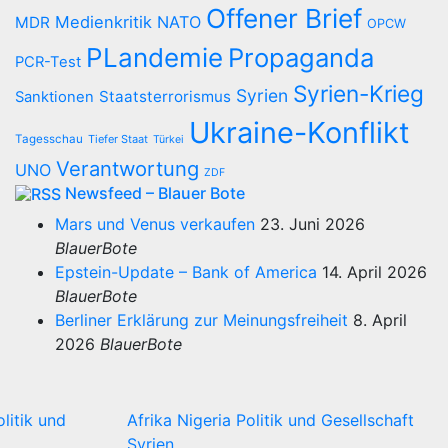
Offener Brief
Medienkritik
NATO
MDR
OPCW
PLandemie
Propaganda
PCR-Test
Syrien-Krieg
Syrien
Staatsterrorismus
Sanktionen
Ukraine-Konflikt
Tagesschau
Tiefer Staat
Türkei
Verantwortung
UNO
ZDF
Newsfeed – Blauer Bote
Mars und Venus verkaufen
23. Juni 2026
BlauerBote
Epstein-Update – Bank of America
14. April 2026
BlauerBote
Berliner Erklärung zur Meinungsfreiheit
8. April
2026
BlauerBote
olitik und
Afrika
Nigeria
Politik und Gesellschaft
Syrien