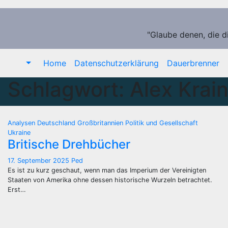
Zum
Inhalt
springen
"Glaube denen, die d
Home
Datenschutzerklärung
Dauerbrenner
Schlagwort:
Alex Krai
Analysen
Deutschland
Großbritannien
Politik und Gesellschaft
Ukraine
Britische Drehbücher
17. September 2025
Ped
Es ist zu kurz geschaut, wenn man das Imperium der Vereinigten
Staaten von Amerika ohne dessen historische Wurzeln betrachtet.
Erst…