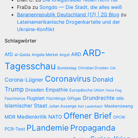
FraDa
zu
Songdo — Die Stadt, die alles weiß
Bananenrepublik Deutschland (17) | ZG Blog
zu
Lateinamerikanische Drogenkartelle und der
Ukraine-Konflikt
Schlagwörter
ARD-
AfD
ARD
al-Qaida
Angela Merkel
Angst
Tagesschau
Bundestag
Christian Drosten
CIA
Coronavirus
Donald
Corona-Lügner
Trump
Empathie
Dresden
Europäische Union
False Flag
Grundrechte
Flugblatt
Giftgas
Idlib
Faschismus
Flüchtlinge
Islamischer Staat
Maskenzwang
Julian Assange
Karl Lauterbach
Offener Brief
Medienkritik
NATO
MDR
OPCW
PLandemie
Propaganda
PCR-Test