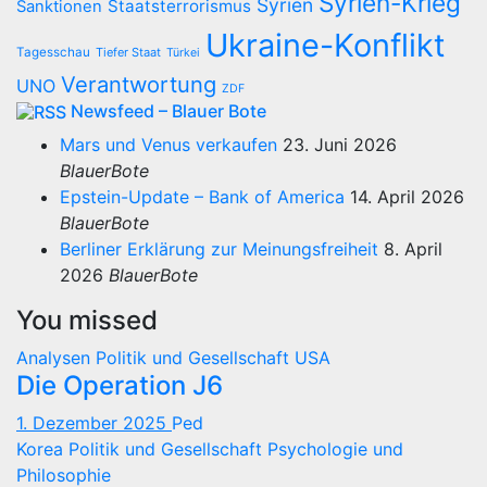
Syrien-Krieg
Syrien
Staatsterrorismus
Sanktionen
Ukraine-Konflikt
Tagesschau
Tiefer Staat
Türkei
Verantwortung
UNO
ZDF
Newsfeed – Blauer Bote
Mars und Venus verkaufen
23. Juni 2026
BlauerBote
Epstein-Update – Bank of America
14. April 2026
BlauerBote
Berliner Erklärung zur Meinungsfreiheit
8. April
2026
BlauerBote
You missed
Analysen
Politik und Gesellschaft
USA
Die Operation J6
1. Dezember 2025
Ped
Korea
Politik und Gesellschaft
Psychologie und
Philosophie