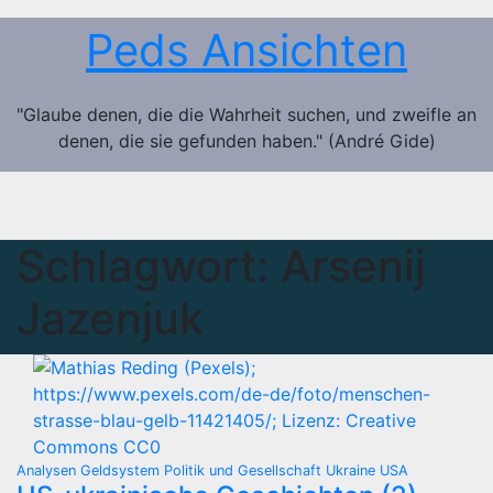
Zum
Peds Ansichten
Inhalt
springen
"Glaube denen, die die Wahrheit suchen, und zweifle an
denen, die sie gefunden haben." (André Gide)
Schlagwort:
Arsenij
Jazenjuk
Analysen
Geldsystem
Politik und Gesellschaft
Ukraine
USA