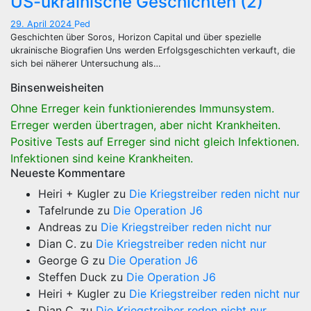
US-ukrainische Geschichten (2)
29. April 2024
Ped
Geschichten über Soros, Horizon Capital und über spezielle
ukrainische Biografien Uns werden Erfolgsgeschichten verkauft, die
sich bei näherer Untersuchung als…
Binsenweisheiten
Ohne Erreger kein funktionierendes Immunsystem.
Erreger werden übertragen, aber nicht Krankheiten.
Positive Tests auf Erreger sind nicht gleich Infektionen.
Infektionen sind keine Krankheiten.
Neueste Kommentare
Heiri + Kugler
zu
Die Kriegstreiber reden nicht nur
Tafelrunde
zu
Die Operation J6
Andreas
zu
Die Kriegstreiber reden nicht nur
Dian C.
zu
Die Kriegstreiber reden nicht nur
George G
zu
Die Operation J6
Steffen Duck
zu
Die Operation J6
Heiri + Kugler
zu
Die Kriegstreiber reden nicht nur
Dian C.
zu
Die Kriegstreiber reden nicht nur