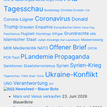
Tagesschau
Bundestag
Christian Drosten
CIA
Coronavirus
Donald
Corona-Lügner
Trump
Empathie
Dresden
Europäische Union
False Flag
Grundrechte
Flugblatt
Giftgas
Idlib
Faschismus
Flüchtlinge
Islamischer Staat
Maskenzwang
Julian Assange
Karl Lauterbach
Offener Brief
Medienkritik
NATO
MDR
OPCW
PLandemie
Propaganda
PCR-Test
Syrien-Krieg
Syrien
Staatsterrorismus
Sanktionen
Ukraine-Konflikt
Tagesschau
Tiefer Staat
Türkei
Verantwortung
UNO
ZDF
Newsfeed – Blauer Bote
Mars und Venus verkaufen
23. Juni 2026
BlauerBote