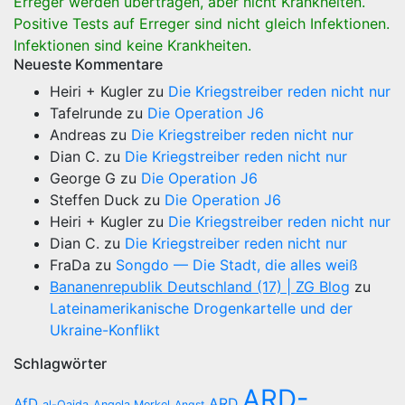
Erreger werden übertragen, aber nicht Krankheiten.
Positive Tests auf Erreger sind nicht gleich Infektionen.
Infektionen sind keine Krankheiten.
Neueste Kommentare
Heiri + Kugler
zu
Die Kriegstreiber reden nicht nur
Tafelrunde
zu
Die Operation J6
Andreas
zu
Die Kriegstreiber reden nicht nur
Dian C.
zu
Die Kriegstreiber reden nicht nur
George G
zu
Die Operation J6
Steffen Duck
zu
Die Operation J6
Heiri + Kugler
zu
Die Kriegstreiber reden nicht nur
Dian C.
zu
Die Kriegstreiber reden nicht nur
FraDa
zu
Songdo — Die Stadt, die alles weiß
Bananenrepublik Deutschland (17) | ZG Blog
zu
Lateinamerikanische Drogenkartelle und der
Ukraine-Konflikt
Schlagwörter
ARD-
AfD
ARD
al-Qaida
Angela Merkel
Angst