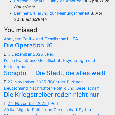
Epstein-Update – Bank of America
14. April 2026
BlauerBote
Berliner Erklärung zur Meinungsfreiheit
8. April
2026
BlauerBote
You missed
Analysen
Politik und Gesellschaft
USA
Die Operation J6
1. Dezember 2025
Ped
Korea
Politik und Gesellschaft
Psychologie und
Philosophie
Songdo — Die Stadt, die alles weiß
27. November 2025
Günther Burbach
Deutschland
Nachrichten
Politik und Gesellschaft
Die Kriegstreiber reden nicht nur
24. November 2025
Ped
Afrika
Nigeria
Politik und Gesellschaft
Syrien