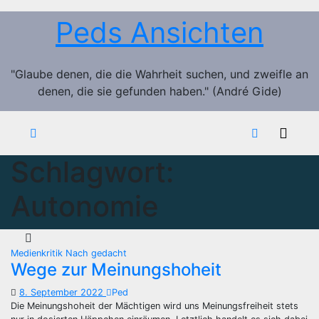
Zum
Peds Ansichten
Inhalt
springen
"Glaube denen, die die Wahrheit suchen, und zweifle an
denen, die sie gefunden haben." (André Gide)
Schlagwort:
Autonomie
Medienkritik
Nach gedacht
Wege zur Meinungshoheit
8. September 2022
Ped
Die Meinungshoheit der Mächtigen wird uns Meinungsfreiheit stets