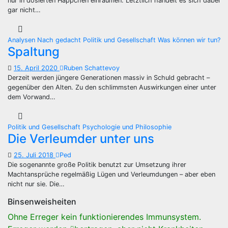
nur in dosierten Häppchen einräumen. Letztlich handelt es sich dabei
gar nicht…
Analysen
Nach gedacht
Politik und Gesellschaft
Was können wir tun?
Spaltung
15. April 2020
Ruben Schattevoy
Derzeit werden jüngere Generationen massiv in Schuld gebracht –
gegenüber den Alten. Zu den schlimmsten Auswirkungen einer unter
dem Vorwand…
Politik und Gesellschaft
Psychologie und Philosophie
Die Verleumder unter uns
25. Juli 2018
Ped
Die sogenannte große Politik benutzt zur Umsetzung ihrer
Machtansprüche regelmäßig Lügen und Verleumdungen – aber eben
nicht nur sie. Die…
Binsenweisheiten
Ohne Erreger kein funktionierendes Immunsystem.