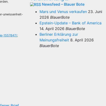
erden.
Newsfeed – Blauer Bote
Mars und Venus verkaufen
23. Juni
er-unwissenheit-
2026
BlauerBote
Epstein-Update – Bank of America
14. April 2026
BlauerBote
Berliner Erklärung zur
gie-1557847/
;
Meinungsfreiheit
8. April 2026
BlauerBote
fener Brief