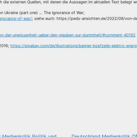
ch die externen Quellen, mit denen die Aussagen im aktuellen Text belegt w
on Ukraine (part one) … The Ignorance of War;
ignorance-of-war/
; siehe auch: https://peds-ansichten.de/2022/09/von-d
von-der-unwissenheit-ueber-den-glauben-zur-dummheit/#comment-40192
.2016;
https://pixabay.com/de/illustrations/banner-kopfzeile-elektro-ener
d
Medienkritik
Politik und
Deutschland
Medienkritik
Of