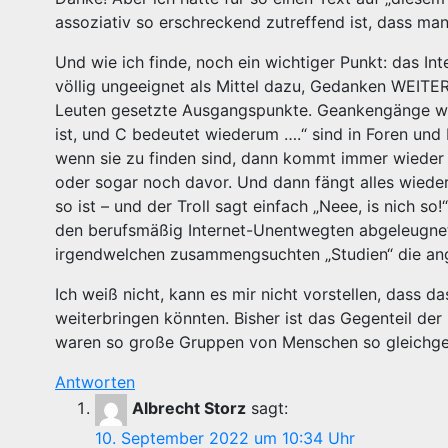
assoziativ so erschreckend zutreffend ist, dass ma
Und wie ich finde, noch ein wichtiger Punkt: das In
völlig ungeeignet als Mittel dazu, Gedanken WEITER
Leuten gesetzte Ausgangspunkte. Geankengänge wie „A
ist, und C bedeutet wiederum ….“ sind in Foren u
wenn sie zu finden sind, dann kommt immer wieder ir
oder sogar noch davor. Und dann fängt alles wiede
so ist – und der Troll sagt einfach „Neee, is nich so
den berufsmäßig Internet-Unentwegten abgeleugnet wi
irgendwelchen zusammengsuchten „Studien“ die ange
Ich weiß nicht, kann es mir nicht vorstellen, dass 
weiterbringen könnten. Bisher ist das Gegenteil der
waren so große Gruppen von Menschen so gleichgeri
Antworten
Albrecht Storz
sagt:
10. September 2022 um 10:34 Uhr