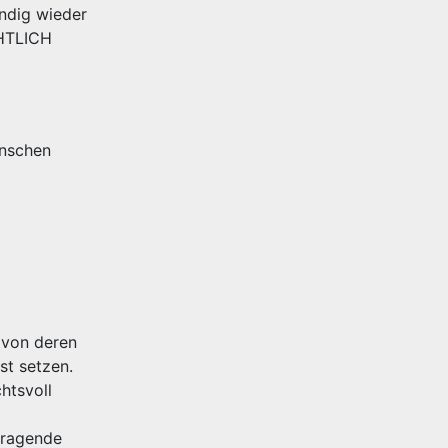
ändig wieder
CHTLICH
enschen
 von deren
st setzen.
htsvoll
rragende