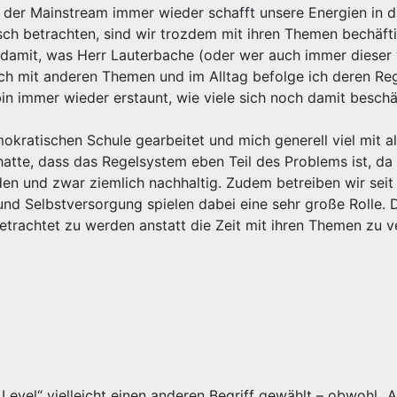
 der Mainstream immer wieder schafft unsere Energien in di
sch betrachten, sind wir trozdem mit ihren Themen bechäfti
damit, was Herr Lauterbache (oder wer auch immer dieser 
ch mit anderen Themen und im Alltag befolge ich deren Re
h bin immer wieder erstaunt, wie viele sich noch damit besch
emokratischen Schule gearbeitet und mich generell viel mit a
hatte, dass das Regelsystem eben Teil des Problems ist, da 
en und zwar ziemlich nachhaltig. Zudem betreiben wir seit
nd Selbstversorgung spielen dabei eine sehr große Rolle. 
betrachtet zu werden anstatt die Zeit mit ihren Themen zu 
 Level“ vielleicht einen anderen Begriff gewählt – obwohl „