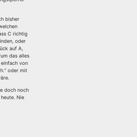
ch bisher
dwelchen
ss C richtig
inden, oder
ück auf A,
rum das alles
s einfach von
h.“ oder mit
äre.
wie doch noch
 heute. Nie