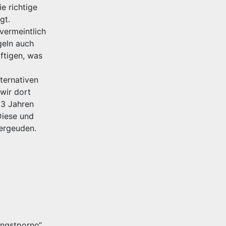
e richtige
gt.
vermeintlich
geln auch
äftigen, was
lternativen
wir dort
 3 Jahren
Diese und
vergeuden.
Angstporno“