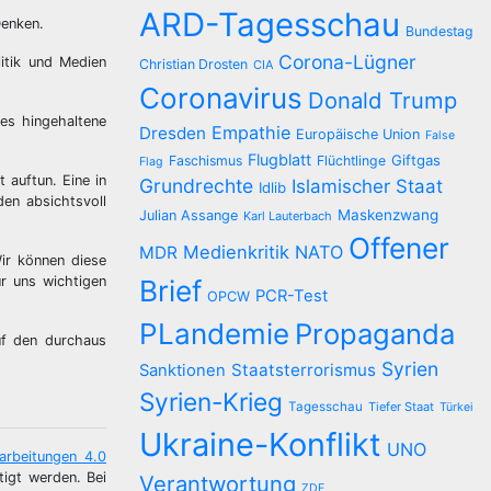
ARD-Tagesschau
Denken.
Bundestag
Corona-Lügner
itik und Medien
Christian Drosten
CIA
Coronavirus
Donald Trump
es hingehaltene
Empathie
Dresden
Europäische Union
False
Flugblatt
Giftgas
Faschismus
Flüchtlinge
Flag
 auftun. Eine in
Grundrechte
Islamischer Staat
Idlib
en absichtsvoll
Maskenzwang
Julian Assange
Karl Lauterbach
Offener
Medienkritik
NATO
MDR
ir können diese
r uns wichtigen
Brief
PCR-Test
OPCW
PLandemie
Propaganda
uf den durchaus
Syrien
Staatsterrorismus
Sanktionen
Syrien-Krieg
Tagesschau
Tiefer Staat
Türkei
Ukraine-Konflikt
UNO
arbeitungen 4.0
tigt werden. Bei
Verantwortung
ZDF