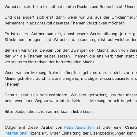
Wobei es nicht beim fremdbestimmten Denken und Reden bleibt. Unser g
Und das ändert sich erst dann, wenn wir uns aus der Umklammerun
permanent in absichtsvoll gesetzte Themen verstricken möchten.
Es ist unsere Aufmerksamkeit, quasi unsere Wertschätzung, ja der 
Stöckchen springen lässt. Wobei es dann auch egal ist, auf welcher de
Befreien wir unser Denken von den Zwängen der Macht, auch von deren
der wir die Themen selbst setzen. Themen die uns verbinden statt 
verbreiteten Narrativen der herrschenden Macht.
Wenn wir um Meinungsfreiheit kämpfen, geht es darum, sich von der
Meinungshoheit durch unsere ureigene, mündige, wissensbasierte er
Themen.
Daraus lässt sich schlussfolgern: Wir sind gefordert, uns der mas
beschwerlichen Weg zu wahrhaft individueller Meinungshoheit begeben
Bitte bleiben Sie schön aufmerksam, liebe Leser.
(Allgemein) Dieser Artikel von
Peds Ansichten
ist unter einer
Creat
International
) lizenziert. Unter Einhaltung der Lizenzbedingungen kann e