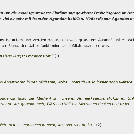
ndern um die machtgesteuerte Einräumung gewisser Freiheitsgrade im be
rn viel zu sehr mit fremden Agenden befüllen. Hinter diesen Agenden s
ens berauben und werden dadurch in weit größerem Ausmaß unfrei. Wei
rem Sinne. Und daher funktioniert schließlich auch so etwas:
ussland-Angst umgeschaltet,“
(1)
inen Angstporno in den nächsten, wobei unterschwellig immer noch weiter
paganda (also der Medien) ist, unseren Aufmerksamkeitsfokus im Gri
mt schon weitgehend auch, WAS und WIE die Menschen denken und reden.
nicht selbst bestimmen können, was uns wichtig ist.“
(2)