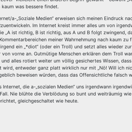
n kaum was bessere findet.
ternet/a-„Soziale Medien“ erweisen sich meinen Eindruck na
zuentwickeln. Im Internet kreist immer alles um von irgen
 ist richtig, B ist richtig, aus A und B folgt zwingend, da
nd Kommentarbereichen meiner Wahrnehmung nach kaum zu f
gend ein „*diot“ (oder ein Troll) und setzt alles wieder zur
r von vorne an. Gutmütige Menschen erklären dem Troll wa
!“ und alles rotiert weiter um völlig gesichertes Wissen, das
rd, entweder ganz platt wirklich nur mit „Nö! Will ich nic
blich beweisen würden, dass das Offensichtliche falsch w
das Internet, die a-„sozialen Medien“ uns irgendwann irgend
 Fall. Nie blühte die Verblödung so bunt und weiträumig wie
chtet, gleichgeschaltet wie heute.