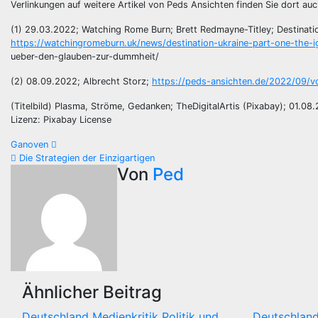
Verlinkungen auf weitere Artikel von Peds Ansichten finden Sie dort au
(1) 29.03.2022; Watching Rome Burn; Brett Redmayne-Titley; Destinati
https://watchingromeburn.uk/news/destination-ukraine-part-one-the-
ueber-den-glauben-zur-dummheit/
(2) 08.09.2022; Albrecht Storz;
https://peds-ansichten.de/2022/09/
(Titelbild) Plasma, Ströme, Gedanken; TheDigitalArtis (Pixabay); 01.08
Lizenz: Pixabay License
Beitragsnavigation
Ganoven
Die Strategien der Einzigartigen
Von
Ped
Ähnlicher Beitrag
Deutschland
Medienkritik
Politik und
Deutschlan