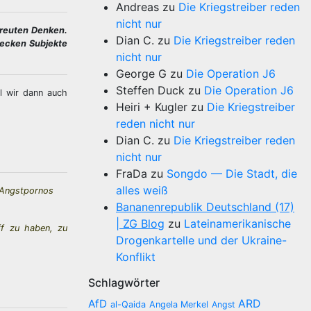
Andreas
zu
Die Kriegstreiber reden
nicht nur
treuten Denken.
Dian C.
zu
Die Kriegstreiber reden
tecken Subjekte
nicht nur
George G
zu
Die Operation J6
Steffen Duck
zu
Die Operation J6
l wir dann auch
Heiri + Kugler
zu
Die Kriegstreiber
reden nicht nur
Dian C.
zu
Die Kriegstreiber reden
nicht nur
FraDa
zu
Songdo — Die Stadt, die
alles weiß
e Angstpornos
Bananenrepublik Deutschland (17)
| ZG Blog
zu
Lateinamerikanische
ff zu haben, zu
Drogenkartelle und der Ukraine-
Konflikt
Schlagwörter
AfD
ARD
al-Qaida
Angela Merkel
Angst