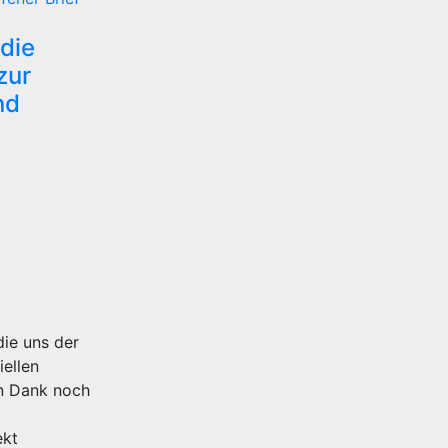
die
zur
nd
ie uns der
ellen
en Dank noch
ekt