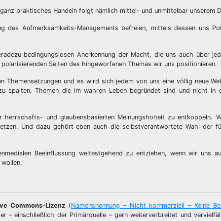
anz praktisches Handeln folgt nämlich mittel- und unmittelbar unserem 
g des Aufmerksamkeits-Managements befreien, mittels dessen uns Pol
geradezu bedingungslosen Anerkennung der Macht, die uns auch über jed
r polarisierenden Seiten des hingeworfenen Themas wir uns positionieren.
 Themensetzungen und es wird sich jedem von uns eine völlig neue Welt
zu spalten. Themen die im wahren Leben begründet sind und nicht in d
 herrschafts- und glaubensbasierten Meinungshoheit zu entkoppeln. W
setzen. Und dazu gehört eben auch die selbstverantwortete Wahl der fü
senmedialen Beeinflussung weitestgehend zu entziehen, wenn wir uns a
 wollen.
ive Commons-Lizenz
(
Namensnennung – Nicht kommerziell – Keine Be
r – einschließlich der Primärquelle – gern weiterverbreitet und vervielfäl