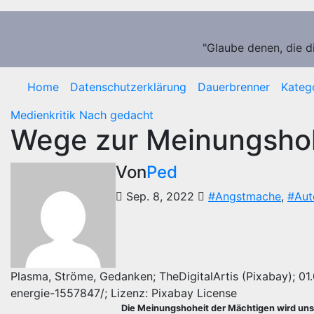
Zum
Inhalt
springen
"Glaube denen, die d
Home
Datenschutzerklärung
Dauerbrenner
Kateg
Medienkritik
Nach gedacht
Wege zur Meinungsho
Von
Ped
Sep. 8, 2022
#Angstmache
,
#Aut
Plasma, Ströme, Gedanken; TheDigitalArtis (Pixabay); 01.
energie-1557847/; Lizenz: Pixabay License
Die Meinungshoheit der Mächtigen wird uns