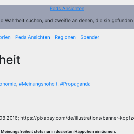
Peds Ansichten
ie Wahrheit suchen, und zweifle an denen, die sie gefunden
orien
Peds Ansichten
Regionen
Spender
heit
onomie
,
#Meinungshoheit
,
#Propaganda
08.2016; https://pixabay.com/de/illustrations/banner-kopfze
 Meinungsfreiheit stets nur in dosierten Häppchen einräumen.