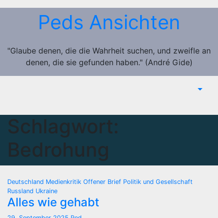
Zum
Peds Ansichten
Inhalt
springen
"Glaube denen, die die Wahrheit suchen, und zweifle an
denen, die sie gefunden haben." (André Gide)
Schlagwort:
Bedrohung
Deutschland
Medienkritik
Offener Brief
Politik und Gesellschaft
Russland
Ukraine
Alles wie gehabt
29. September 2025
Ped