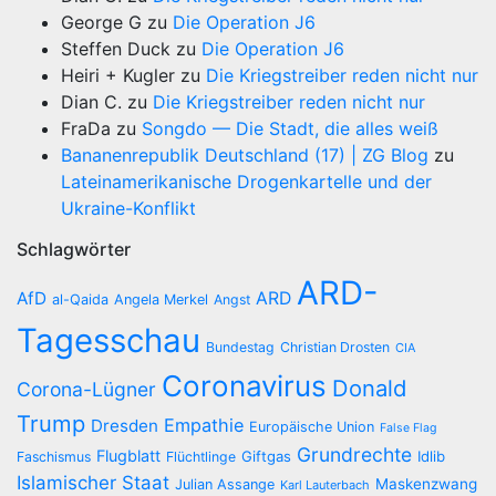
George G
zu
Die Operation J6
Steffen Duck
zu
Die Operation J6
Heiri + Kugler
zu
Die Kriegstreiber reden nicht nur
Dian C.
zu
Die Kriegstreiber reden nicht nur
FraDa
zu
Songdo — Die Stadt, die alles weiß
Bananenrepublik Deutschland (17) | ZG Blog
zu
Lateinamerikanische Drogenkartelle und der
Ukraine-Konflikt
Schlagwörter
ARD-
AfD
ARD
al-Qaida
Angela Merkel
Angst
Tagesschau
Bundestag
Christian Drosten
CIA
Coronavirus
Donald
Corona-Lügner
Trump
Empathie
Dresden
Europäische Union
False Flag
Grundrechte
Flugblatt
Giftgas
Idlib
Faschismus
Flüchtlinge
Islamischer Staat
Maskenzwang
Julian Assange
Karl Lauterbach