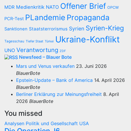
Offener Brief
Medienkritik
NATO
MDR
OPCW
PLandemie
Propaganda
PCR-Test
Syrien-Krieg
Syrien
Staatsterrorismus
Sanktionen
Ukraine-Konflikt
Tagesschau
Tiefer Staat
Türkei
Verantwortung
UNO
ZDF
Newsfeed – Blauer Bote
Mars und Venus verkaufen
23. Juni 2026
BlauerBote
Epstein-Update – Bank of America
14. April 2026
BlauerBote
Berliner Erklärung zur Meinungsfreiheit
8. April
2026
BlauerBote
You missed
Analysen
Politik und Gesellschaft
USA
Die Operation J6