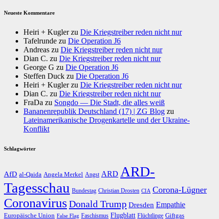
Neueste Kommentare
Heiri + Kugler
zu
Die Kriegstreiber reden nicht nur
Tafelrunde
zu
Die Operation J6
Andreas
zu
Die Kriegstreiber reden nicht nur
Dian C.
zu
Die Kriegstreiber reden nicht nur
George G
zu
Die Operation J6
Steffen Duck
zu
Die Operation J6
Heiri + Kugler
zu
Die Kriegstreiber reden nicht nur
Dian C.
zu
Die Kriegstreiber reden nicht nur
FraDa
zu
Songdo — Die Stadt, die alles weiß
Bananenrepublik Deutschland (17) | ZG Blog
zu
Lateinamerikanische Drogenkartelle und der Ukraine-
Konflikt
Schlagwörter
ARD-
AfD
ARD
al-Qaida
Angela Merkel
Angst
Tagesschau
Corona-Lügner
Bundestag
Christian Drosten
CIA
Coronavirus
Donald Trump
Dresden
Empathie
Flugblatt
Giftgas
Europäische Union
Faschismus
Flüchtlinge
False Flag