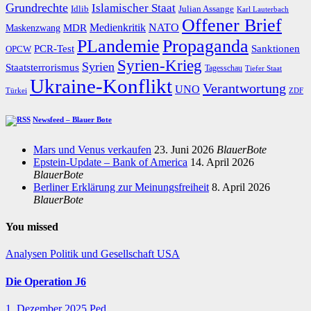
Grundrechte
Islamischer Staat
Idlib
Julian Assange
Karl Lauterbach
Offener Brief
Medienkritik
MDR
NATO
Maskenzwang
PLandemie
Propaganda
PCR-Test
Sanktionen
OPCW
Syrien-Krieg
Syrien
Staatsterrorismus
Tagesschau
Tiefer Staat
Ukraine-Konflikt
Verantwortung
UNO
Türkei
ZDF
Newsfeed – Blauer Bote
Mars und Venus verkaufen
23. Juni 2026
BlauerBote
Epstein-Update – Bank of America
14. April 2026
BlauerBote
Berliner Erklärung zur Meinungsfreiheit
8. April 2026
BlauerBote
You missed
Analysen
Politik und Gesellschaft
USA
Die Operation J6
1. Dezember 2025
Ped