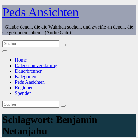
Zum
Peds Ansichten
Inhalt
springen
"Glaube denen, die die Wahrheit suchen, und zweifle an denen, die
sie gefunden haben." (André Gide)
Home
Datenschutzerklärung
Dauerbrenner
Kategorien
Peds Ansichten
Regionen
Spender
Schlagwort:
Benjamin
Netanjahu