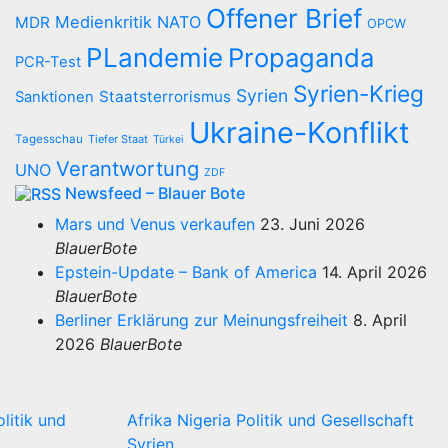
Offener Brief
Medienkritik
NATO
MDR
OPCW
PLandemie
Propaganda
PCR-Test
Syrien-Krieg
Syrien
Staatsterrorismus
Sanktionen
Ukraine-Konflikt
Tagesschau
Tiefer Staat
Türkei
Verantwortung
UNO
ZDF
Newsfeed – Blauer Bote
Mars und Venus verkaufen
23. Juni 2026
BlauerBote
Epstein-Update – Bank of America
14. April 2026
BlauerBote
Berliner Erklärung zur Meinungsfreiheit
8. April
2026
BlauerBote
olitik und
Afrika
Nigeria
Politik und Gesellschaft
Syrien