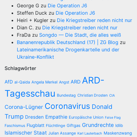
George G
zu
Die Operation J6
Steffen Duck
zu
Die Operation J6
Heiri + Kugler
zu
Die Kriegstreiber reden nicht nur
Dian C.
zu
Die Kriegstreiber reden nicht nur
FraDa
zu
Songdo — Die Stadt, die alles weiß
Bananenrepublik Deutschland (17) | ZG Blog
zu
Lateinamerikanische Drogenkartelle und der
Ukraine-Konflikt
Schlagwörter
ARD-
AfD
ARD
al-Qaida
Angela Merkel
Angst
Tagesschau
Bundestag
Christian Drosten
CIA
Coronavirus
Donald
Corona-Lügner
Trump
Empathie
Dresden
Europäische Union
False Flag
Grundrechte
Flugblatt
Giftgas
Idlib
Faschismus
Flüchtlinge
Islamischer Staat
Maskenzwang
Julian Assange
Karl Lauterbach