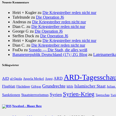
Neueste Kommentare
Heiri + Kugler
zu
Die Kriegstreiber reden nicht nur
Tafelrunde
zu
Die Operation J6
Andreas
zu
Die Kriegstreiber reden nicht nur
Dian C.
zu
Die Kriegstreiber reden nicht nur
George G
zu
Die Operation J6
Steffen Duck
zu
Die Operation J6
Heiri + Kugler
zu
Die Kriegstreiber reden nicht nur
Dian C.
zu
Die Kriegstreiber reden nicht nur
FraDa
zu
Songdo — Die Stadt, die alles weiß
Bananenrepublik Deutschland (17) | ZG Blog
zu
Lateinamerika
Schlagwörter
ARD-Tagesscha
AfD
ARD
al-Qaida
Angela Merkel
Angst
Grundrechte
Islamischer Staat
Flugblatt
Giftgas
Idlib
Flüchtlinge
Julian
Syrien-Krieg
Syrien
Staatsterrorismus
Sanktionen
Tagesschau
Tief
Newsfeed – Blauer Bote