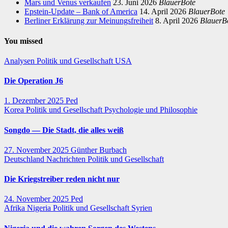
Mars und Venus verkaufen
23. Juni 2026
BlauerBote
Epstein-Update – Bank of America
14. April 2026
BlauerBote
Berliner Erklärung zur Meinungsfreiheit
8. April 2026
BlauerB
You missed
Analysen
Politik und Gesellschaft
USA
Die Operation J6
1. Dezember 2025
Ped
Korea
Politik und Gesellschaft
Psychologie und Philosophie
Songdo — Die Stadt, die alles weiß
27. November 2025
Günther Burbach
Deutschland
Nachrichten
Politik und Gesellschaft
Die Kriegstreiber reden nicht nur
24. November 2025
Ped
Afrika
Nigeria
Politik und Gesellschaft
Syrien