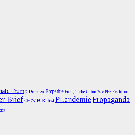
nald Trump
Dresden
Empathie
Europäische Union
Faschismus
False Flag
r Brief
PLandemie
Propaganda
PCR-Test
OPCW
ZDF