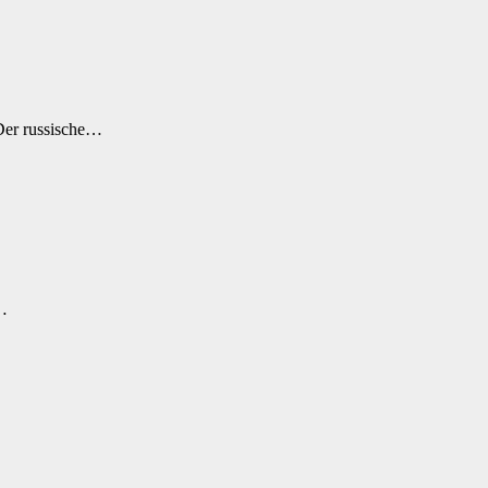
Der russische…
t…