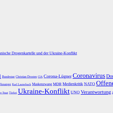
nische Drogenkartelle und der Ukraine-Konflikt
u
Coronavirus
Do
Corona-Lügner
Bundestag
Christian Drosten
CIA
Offene
Medienkritik
MDR
NATO
Maskenzwang
 Assange
Karl Lauterbach
Ukraine-Konflikt
Verantwortung
UNO
er Staat
Türkei