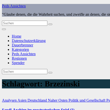
Zum
Peds Ansichten
Inhalt
"Glaube denen, die die Wahrheit suchen, und zweifle an denen, die s
springen
Home
Datenschutzerklärung
Dauerbrenner
Kategorien
Peds Ansichten
Regionen
Spender
Schlagwort:
Brzezinski
Analysen
Asien
Deutschland
Naher Osten
Politik und Gesellschaft
Ps
Saudi-Arabien im geostrategischen Spiel (1)