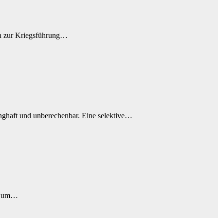
en zur Kriegsführung…
unghaft und unberechenbar. Eine selektive…
eg um…