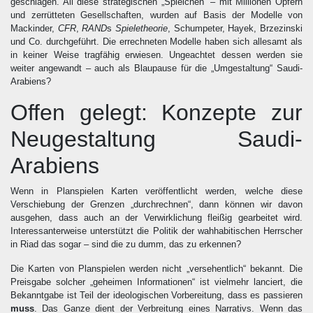
geschlagen. All diese strategischen „Spielchen“ – mit Millionen Opfern
und zerrütteten Gesellschaften, wurden auf Basis der Modelle von
Mackinder,
CFR
,
RAND
s
Spieletheorie
, Schumpeter, Hayek, Brzezinski
und Co. durchgeführt. Die errechneten Modelle haben sich allesamt als
in keiner Weise tragfähig erwiesen. Ungeachtet dessen werden sie
weiter angewandt – auch als Blaupause für die „Umgestaltung“ Saudi-
Arabiens?
Offen gelegt: Konzepte zur
Neugestaltung Saudi-
Arabiens
Wenn in Planspielen Karten veröffentlicht werden, welche diese
Verschiebung der Grenzen „durchrechnen“, dann können wir davon
ausgehen, dass auch an der Verwirklichung fleißig gearbeitet wird.
Interessanterweise unterstützt die Politik der wahhabitischen Herrscher
in Riad das sogar – sind die zu dumm, das zu erkennen?
Die Karten von Planspielen werden nicht „versehentlich“ bekannt. Die
Preisgabe solcher „geheimen Informationen“ ist vielmehr lanciert, die
Bekanntgabe ist Teil der ideologischen Vorbereitung, dass es passieren
muss
. Das Ganze dient der Verbreitung eines Narrativs. Wenn das