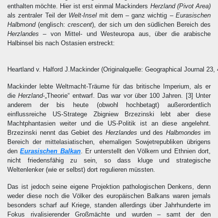
enthalten möchte. Hier ist erst einmal Mackinders
Herzland (Pivot Area)
als zentraler Teil der
Welt-Insel
mit dem – ganz wichtig –
Eurasischen
Halbmond
(englisch:
crescent
), der sich um den südlichen Bereich des
Herzlandes
– von Mittel- und Westeuropa aus, über die arabische
Halbinsel bis nach Ostasien erstreckt:
Heartland v. Halford J.Mackinder (Originalquelle: Geographical Journal 23,
Mackinder lebte Weltmacht-Träume für das britische Imperium, als er
die
Herzland
-„Theorie“ entwarf. Das war vor über 100 Jahren.
[3]
Unter
anderem der bis heute (obwohl hochbetagt) außerordentlich
einflussreiche US-Stratege Zbigniew Brzezinski lebt aber diese
Machtphantasien weiter und die US-Politik ist an diese angelehnt.
Brzezinski nennt das Gebiet des
Herzlandes
und des
Halbmondes
im
Bereich der mittelasiatischen, ehemaligen Sowjetrepubliken übrigens
den
Eurasischen Balkan
. Er unterstellt den Völkern und Ethnien dort,
nicht friedensfähig zu sein, so dass kluge und strategische
Weltenlenker (wie er selbst) dort regulieren müssten.
Das ist jedoch seine eigene Projektion pathologischen Denkens, denn
weder diese noch die Völker des europäischen Balkans waren jemals
besonders scharf auf Kriege, standen allerdings über Jahrhunderte im
Fokus rivalisierender Großmächte und wurden – samt der den