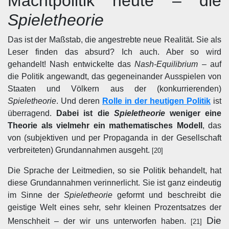
Machtpolitik heute – die
Spieletheorie
Das ist der Maßstab, die angestrebte neue Realität. Sie als
Leser finden das absurd? Ich auch. Aber so wird
gehandelt! Nash entwickelte das
Nash-Equilibrium
– auf
die Politik angewandt, das gegeneinander Ausspielen von
Staaten und Völkern aus der (konkurrierenden)
Spieletheorie
. Und deren
Rolle in der heutigen Politik
ist
überragend.
Dabei ist die
Spieletheorie
weniger eine
Theorie als vielmehr ein mathematisches Modell
, das
von (subjektiven und per Propaganda in der Gesellschaft
verbreiteten) Grundannahmen ausgeht.
[20]
Die Sprache der Leitmedien, so sie Politik behandelt, hat
diese Grundannahmen verinnerlicht. Sie ist ganz eindeutig
im Sinne der
Spieletheorie
geformt und beschreibt die
geistige Welt eines sehr, sehr kleinen Prozentsatzes der
Die
Menschheit – der wir uns unterworfen haben.
[21]