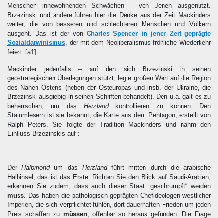
Menschen innewohnenden Schwächen – von Jenen ausgenutzt.
Brzezinski und andere führen hier die Denke aus der Zeit Mackinders
weiter, die von besseren und schlechteren Menschen und Völkern
ausgeht. Das ist der von
Charles Spencer in jener Zeit geprägte
Sozialdarwinismus
, der mit dem Neoliberalismus fröhliche Wiederkehr
feiert.
[a1]
Mackinder jedenfalls – auf den sich Brzezinski in seinen
geostrategischen Überlegungen stützt, legte großen Wert auf die Region
des Nahen Ostens (neben der Osteuropas und insb. der Ukraine, die
Brzezinski ausgiebig in seinen Schriften behandelt). Den u.a. galt es zu
beherrschen, um das
Herzland
kontrollieren zu können. Den
Stammlesern ist sie bekannt, die Karte aus dem Pentagon, erstellt von
Ralph Peters. Sie folgte der Tradition Mackinders und nahm den
Einfluss Brzezinskis auf :
Der
Halbmond
um das
Herzland
führt mitten durch die arabische
Halbinsel; das ist das Erste. Richten Sie den Blick auf Saudi-Arabien,
erkennen Sie zudem, dass auch dieser Staat „geschrumpft“ werden
muss
. Das haben die pathologisch geprägten Chefideologen westlicher
Imperien, die sich verpflichtet fühlen, dort dauerhaften Frieden um jeden
Preis schaffen zu
müssen
, offenbar so heraus gefunden. Die Frage