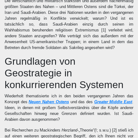
Die wirtschaftlich und militärisch stärksten und außerdem flächenmäßig
größten Staaten des Nahen – und Mittleren Ostens sind die Türkei, der
Iran und Saudi-Arabien. Diese drei Nationen wurden in den vergangenen
Jahren regelmäßig in Konflikte verwickelt; warum? Und ist es
tatsächlich so, dass Saudi-Arabien einzig durch seinen im
Wahhabismus beruhenden religiösen Extremismus
[1]
verleitet wird,
andere Staaten anzugreifen? Wie verträgt sich das außerdem mit der
Anwesenheit US-amerikanischer Truppen; in einem Land in dem das
Betreten durch fremde Soldaten als Sakrileg angesehen wird?
Grundlagen von
Geostrategie in
konkurrierenden Systemen
Wiederholt thematisierte ich in den beiden vergangenen Jahren das
Konzept des
Neuen Nahen Ostens
und das des
Greater Middle East
.
Ideen, in denen mit großem Selbstverständnis über die Köpfe anderer
Gesellschaften hinweg neue Grenzen definiert wurden. Ist Saudi-
Arabien davon ausgenommen?
Bei Recherchen zu Mackinders
Herzland
-„Theorie“(!; s.w.u.)
[2]
stieß ich
auf einen weiteren geostrategischen Begriff, den ich Ihnen nicht vor