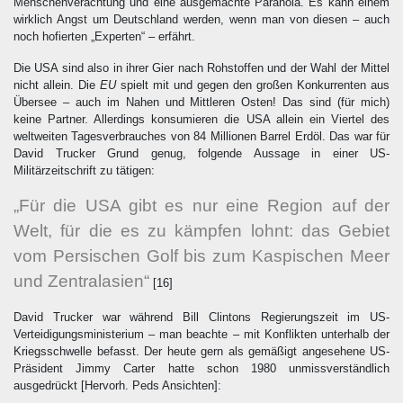
Menschenverachtung und eine ausgemachte Paranoia. Es kann einem
wirklich Angst um Deutschland werden, wenn man von diesen – auch
noch hofierten „Experten“ – erfährt.
Die USA sind also in ihrer Gier nach Rohstoffen und der Wahl der Mittel
nicht allein. Die
EU
spielt mit und gegen den großen Konkurrenten aus
Übersee – auch im Nahen und Mittleren Osten! Das sind (für mich)
keine Partner. Allerdings konsumieren die USA allein ein Viertel des
weltweiten Tagesverbrauches von 84 Millionen Barrel Erdöl. Das war für
David Trucker Grund genug, folgende Aussage in einer US-
Militärzeitschrift zu tätigen:
„Für die USA gibt es nur eine Region auf der
Welt, für die es zu kämpfen lohnt: das Gebiet
vom Persischen Golf bis zum Kaspischen Meer
und Zentralasien“
[16]
David Trucker war während Bill Clintons Regierungszeit im US-
Verteidigungsministerium – man beachte – mit Konflikten unterhalb der
Kriegsschwelle befasst. Der heute gern als gemäßigt angesehene US-
Präsident Jimmy Carter hatte schon 1980 unmissverständlich
ausgedrückt
[Hervorh. Peds Ansichten]
: