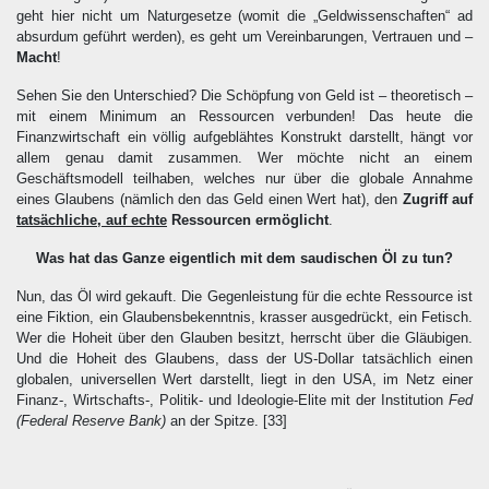
geht hier nicht um Naturgesetze (womit die „Geldwissenschaften“ ad
absurdum geführt werden), es geht um Vereinbarungen, Vertrauen und –
Macht
!
Sehen Sie den Unterschied? Die Schöpfung von Geld ist – theoretisch –
mit einem Minimum an Ressourcen verbunden! Das heute die
Finanzwirtschaft ein völlig aufgeblähtes Konstrukt darstellt, hängt vor
allem genau damit zusammen. Wer möchte nicht an einem
Geschäftsmodell teilhaben, welches nur über die globale Annahme
eines Glaubens (nämlich den das Geld einen Wert hat), den
Zugriff auf
tatsächliche, auf echte
Ressourcen ermöglicht
.
Was hat das Ganze eigentlich mit dem saudischen Öl zu tun?
Nun, das Öl wird gekauft. Die Gegenleistung für die echte Ressource ist
eine Fiktion, ein Glaubensbekenntnis, krasser ausgedrückt, ein Fetisch.
Wer die Hoheit über den Glauben besitzt, herrscht über die Gläubigen.
Und die Hoheit des Glaubens, dass der US-Dollar tatsächlich einen
globalen, universellen Wert darstellt, liegt in den USA, im Netz einer
Finanz-, Wirtschafts-, Politik- und Ideologie-Elite mit der Institution
Fed
(Federal Reserve Bank)
an der Spitze.
[33]