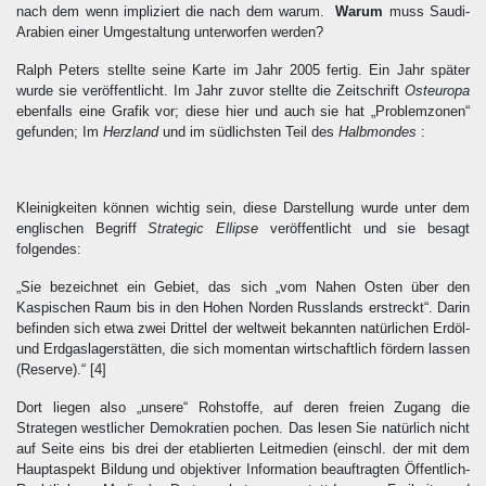
nach dem wenn impliziert die nach dem warum.
Warum
muss Saudi-
Arabien einer Umgestaltung unterworfen werden?
Ralph Peters stellte seine Karte im Jahr 2005 fertig. Ein Jahr später
wurde sie veröffentlicht. Im Jahr zuvor stellte die Zeitschrift
Osteuropa
ebenfalls eine Grafik vor; diese hier und auch sie hat „Problemzonen“
gefunden; Im
Herzland
und im südlichsten Teil des
Halbmondes
:
Kleinigkeiten können wichtig sein, diese Darstellung wurde unter dem
englischen Begriff
Strategic Ellipse
veröffentlicht und sie besagt
folgendes:
„Sie bezeichnet ein Gebiet, das sich „vom Nahen Osten über den
Kaspischen Raum bis in den Hohen Norden Russlands erstreckt“
. Darin
befinden sich etwa zwei Drittel der weltweit bekannten natürlichen Erdöl-
und Erdgaslagerstätten, die sich momentan wirtschaftlich fördern lassen
(Reserve).“
[4]
Dort liegen also „unsere“ Rohstoffe, auf deren freien Zugang die
Strategen westlicher Demokratien pochen. Das lesen Sie natürlich nicht
auf Seite eins bis drei der etablierten Leitmedien (einschl. der mit dem
Hauptaspekt Bildung und objektiver Information beauftragten Öffentlich-