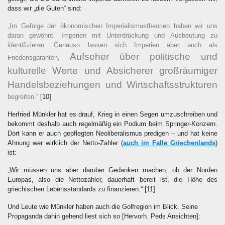
dass wir „die Guten“ sind:
„Im Gefolge der ökonomischen Imperialismustheorien haben wir uns
daran gewöhnt, Imperien mit Unterdrückung und Ausbeutung zu
identifizieren. Genauso lassen sich Imperien aber auch als
Aufseher über politische und
Friedensgaranten,
kulturelle Werte und Absicherer großräumiger
Handelsbeziehungen und Wirtschaftsstrukturen
begreifen.“
[10]
Herfried Münkler hat es drauf, Krieg in einen Segen umzuschreiben und
bekommt deshalb auch regelmäßig ein Podium beim Springer-Konzern.
Dort kann er auch gepflegten Neoliberalismus predigen – und hat keine
Ahnung wer wirklich der Netto-Zahler (
auch im Falle Griechenlands
)
ist:
„Wir müssen uns aber darüber Gedanken machen, ob der Norden
Europas, also die Nettozahler, dauerhaft bereit ist, die Höhe des
griechischen Lebensstandards zu finanzieren.“
[11]
Und Leute wie Münkler haben auch die Golfregion im Blick. Seine
Propaganda dahin gehend liest sich so
[Hervorh. Peds Ansichten]
: