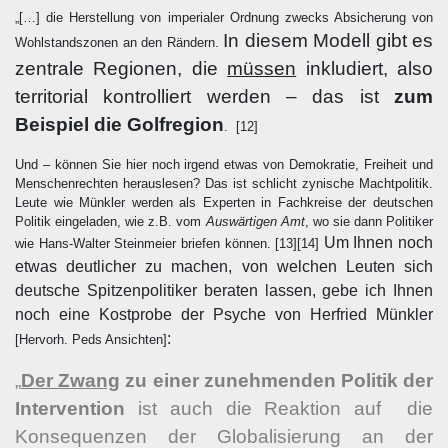
„[…] die Herstellung von imperialer Ordnung zwecks Absicherung von
In diesem Modell gibt es
Wohlstandszonen an den Rändern.
zentrale Regionen, die
müssen
inkludiert, also
territorial kontrolliert werden – das ist
zum
Beispiel die Golfregion
.
[12]
Und – können Sie hier noch irgend etwas von Demokratie, Freiheit und
Menschenrechten herauslesen? Das ist schlicht zynische Machtpolitik.
Leute wie Münkler werden als Experten in Fachkreise der deutschen
Politik eingeladen, wie z.B. vom
Auswärtigen Amt
, wo sie dann Politiker
Um Ihnen noch
wie Hans-Walter Steinmeier briefen können.
[13][14]
etwas deutlicher zu machen, von welchen Leuten sich
deutsche Spitzenpolitiker beraten lassen, gebe ich Ihnen
noch eine Kostprobe der Psyche von Herfried Münkler
:
[Hervorh. Peds Ansichten]
„
Der Zwang
zu einer zunehmenden Politik der
Intervention
ist auch die Reaktion auf die
Konsequenzen der Globalisierung an der