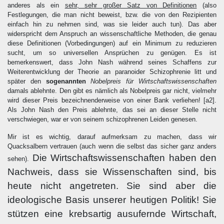
anderes als ein
sehr, sehr großer Satz von Definitionen
(also
Festlegungen, die man nicht beweist, bzw. die von den Rezipienten
einfach hin zu nehmen sind, was sie leider auch tun). Das aber
widerspricht dem Anspruch an wissenschaftliche Methoden, die genau
diese Definitionen (Vorbedingungen) auf ein Minimum zu reduzieren
sucht, um so universellen Ansprüchen zu genügen. Es ist
bemerkenswert, dass John Nash während seines Schaffens zur
Weiterentwicklung der Theorie an paranoider Schizophrenie litt und
später den
sogenannten
Nobelpreis für Wirtschaftswissenschaften
damals ablehnte. Den gibt es nämlich als Nobelpreis gar nicht, vielmehr
wird dieser Preis bezeichnenderweise von einer Bank verliehen!
[a2]
.
Als John Nash den Preis ablehnte, das sei an dieser Stelle nicht
verschwiegen, war er von seinem schizophrenen Leiden genesen.
Mir ist es wichtig, darauf aufmerksam zu machen, dass wir
Quacksalbern vertrauen (auch wenn die selbst das sicher ganz anders
Die Wirtschaftswissenschaften haben den
sehen).
Nachweis, dass sie Wissenschaften sind, bis
heute nicht angetreten. Sie sind aber die
ideologische Basis unserer heutigen Politik! Sie
stützen eine krebsartig ausufernde Wirtschaft,