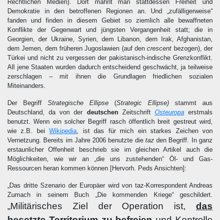
Rechtlichen Medien). Dort mahnt man stattdessen Freiheit und
Demokratie in den betroffenen Regionen an. Und „zufälligerweise“
fanden und finden in diesem Gebiet so ziemlich alle bewaffneten
Konflikte der Gegenwart und jüngsten Vergangenheit statt; die in
Georgien, der Ukraine, Syrien, dem Libanon, dem Irak, Afghanistan,
dem Jemen, dem früheren Jugoslawien (auf den
crescent
bezogen), der
Türkei und nicht zu vergessen der pakistanisch-indische Grenzkonflikt.
All jene Staaten wurden dadurch entscheidend geschwächt, ja teilweise
zerschlagen – mit ihnen die Grundlagen friedlichen sozialen
Miteinanders.
Der Begriff
Strategische Ellipse
(
Strategic Ellipse)
stammt aus
Deutschland, da von der
deutschen
Zeitschrift
Osteuropa
erstmals
benutzt. Wenn ein solcher Begriff rasch öffentlich breit gestreut wird,
wie z.B. bei
Wikipedia
, ist das für mich ein starkes Zeichen von
Vernetzung. Bereits im Jahre 2006 benutzte die
taz
den Begriff. In ganz
erstaunlicher Offenheit beschrieb sie im gleichen Artikel auch die
Möglichkeiten, wie wir an „die uns zustehenden“ Öl- und Gas-
Ressourcen heran kommen können
[Hervorh. Peds Ansichten
]:
„Das dritte Szenario der Europäer wird von taz-Korrespondent Andreas
Zumach in seinem Buch „Die kommenden Kriege“ geschildert.
„Militärisches Ziel der Operation ist,
das
besetzte Territorium zu befreien
und Kontrolle