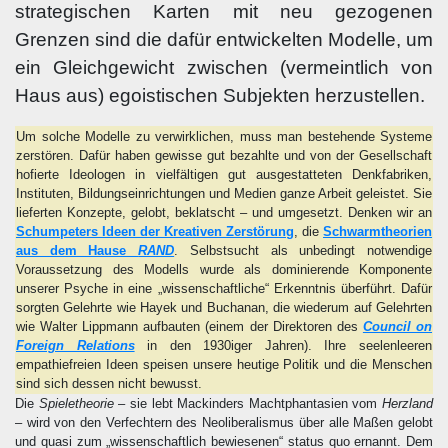
strategischen Karten mit neu gezogenen
Grenzen sind die dafür entwickelten Modelle, um
ein Gleichgewicht zwischen (vermeintlich von
Haus aus) egoistischen Subjekten herzustellen.
Um solche Modelle zu verwirklichen, muss man bestehende Systeme
zerstören. Dafür haben gewisse gut bezahlte und von der Gesellschaft
hofierte Ideologen in vielfältigen gut ausgestatteten Denkfabriken,
Instituten, Bildungseinrichtungen und Medien ganze Arbeit geleistet. Sie
lieferten Konzepte, gelobt, beklatscht – und umgesetzt. Denken wir an
Schumpeters Ideen der Kreativen Zerstörung
, die
Schwarmtheorien
aus dem Hause
RAND
. Selbstsucht als unbedingt notwendige
Voraussetzung des Modells wurde als dominierende Komponente
unserer Psyche in eine „wissenschaftliche“ Erkenntnis überführt. Dafür
sorgten Gelehrte wie Hayek und Buchanan, die wiederum auf Gelehrten
wie Walter Lippmann aufbauten (einem der Direktoren des
Council on
Foreign Relations
in den 1930iger Jahren). Ihre seelenleeren
empathiefreien Ideen speisen unsere heutige Politik und die Menschen
sind sich dessen nicht bewusst.
Die
Spieletheorie
– sie lebt Mackinders Machtphantasien vom
Herzland
– wird von den Verfechtern des Neoliberalismus über alle Maßen gelobt
und quasi zum „wissenschaftlich bewiesenen“ status quo ernannt. Dem