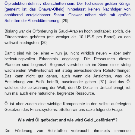
Ölproduktion definitiv überschritten sein. Der Tod dieses großen Königs
[gemeint ist das Ghawar-Ölfeld] hinterlässt keinen Nachfolger von
annähernd vergleichbarer Statur. Ghawar nähert sich mit großen
Schritten der Abenddämmerung.
[29]
Bislang war die Ölförderung in Saudi-Arabien hoch profitabel; sprich, die
Förderkosten gehörten (mit weniger als 10 US-$ pro Barrel) zu den
weltweit niedrigsten.
[30]
Damit sind wir bei einer – nun ja, nicht wirklich neuen – aber sehr
bedeutungsvollen Erkenntnis angelangt. Die Ressourcen dieses
Planeten sind begrenzt. Begrenzt verstehe ich im Sinne einer stetig
wachsenden Weltwirtschaft mit stetig anwachsendem Rohstoffhunger.
Das kann nicht gut gehen, auch wenn die Ansichten, was die
Entstehung von Erdöl betrifft, auseinander gehen.
[31]
Und das Öl
welches die Leitwährung der Welt, den US-Dollar in Umlauf bringt, ist
nun mal auch eine natürliche, begrenzte Ressource.
Öl ist aber zudem eine wichtige Komponente in den selbst auferlegten
Gesetzen des Finanzsystems. Stellen wir uns dazu folgende Frage:
Wie wird Öl gefördert und wie wird Geld „gefördert“?
Die Förderung von Rohstoffen verbraucht ihrerseits immense