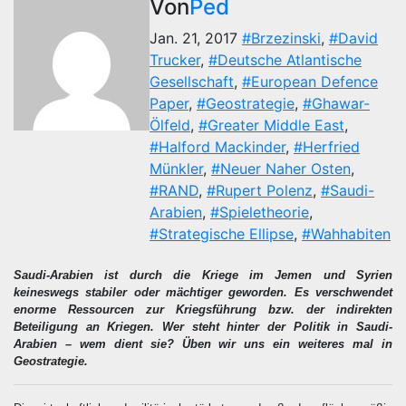
Von
Ped
Jan. 21, 2017
#Brzezinski
,
#David
Trucker
,
#Deutsche Atlantische
Gesellschaft
,
#European Defence
Paper
,
#Geostrategie
,
#Ghawar-
Ölfeld
,
#Greater Middle East
,
#Halford Mackinder
,
#Herfried
Münkler
,
#Neuer Naher Osten
,
#RAND
,
#Rupert Polenz
,
#Saudi-
Arabien
,
#Spieletheorie
,
#Strategische Ellipse
,
#Wahhabiten
Saudi-Arabien ist durch die Kriege im Jemen und Syrien
keineswegs stabiler oder mächtiger geworden. Es verschwendet
enorme Ressourcen zur Kriegsführung bzw. der indirekten
Beteiligung an Kriegen. Wer steht hinter der Politik in Saudi-
Arabien – wem dient sie? Üben wir uns ein weiteres mal in
Geostrategie.