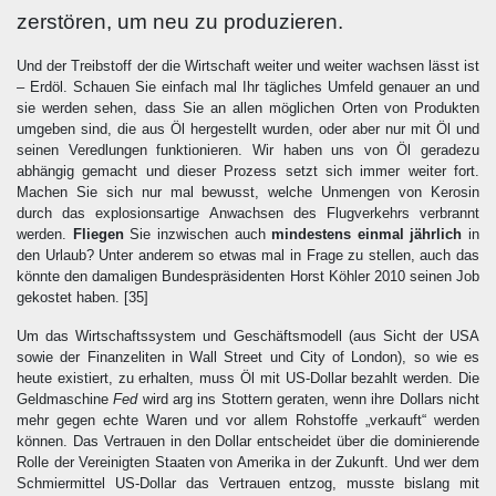
zerstören, um neu zu produzieren.
Und der Treibstoff der die Wirtschaft weiter und weiter wachsen lässt ist
– Erdöl. Schauen Sie einfach mal Ihr tägliches Umfeld genauer an und
sie werden sehen, dass Sie an allen möglichen Orten von Produkten
umgeben sind, die aus Öl hergestellt wurden, oder aber nur mit Öl und
seinen Veredlungen funktionieren. Wir haben uns von Öl geradezu
abhängig gemacht und dieser Prozess setzt sich immer weiter fort.
Machen Sie sich nur mal bewusst, welche Unmengen von Kerosin
durch das explosionsartige Anwachsen des Flugverkehrs verbrannt
werden.
Fliegen
Sie inzwischen auch
mindestens einmal jährlich
in
den Urlaub? Unter anderem so etwas mal in Frage zu stellen, auch das
könnte den damaligen Bundespräsidenten Horst Köhler 2010 seinen Job
gekostet haben.
[35]
Um das Wirtschaftssystem und Geschäftsmodell (aus Sicht der USA
sowie der Finanzeliten in Wall Street und City of London), so wie es
heute existiert, zu erhalten, muss Öl mit US-Dollar bezahlt werden. Die
Geldmaschine
Fed
wird arg ins Stottern geraten, wenn ihre Dollars nicht
mehr gegen echte Waren und vor allem Rohstoffe „verkauft“ werden
können. Das Vertrauen in den Dollar entscheidet über die dominierende
Rolle der Vereinigten Staaten von Amerika in der Zukunft. Und wer dem
Schmiermittel US-Dollar das Vertrauen entzog, musste bislang mit