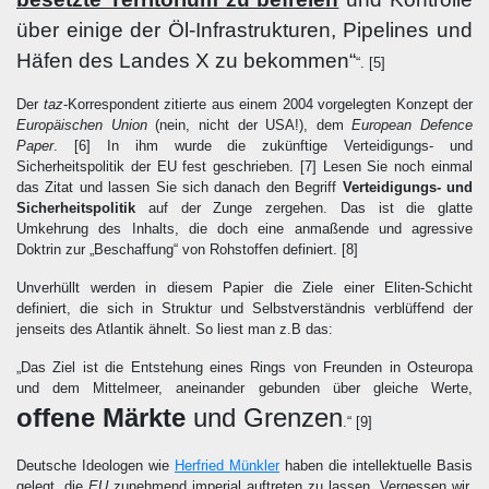
über einige der Öl-Infrastrukturen, Pipelines und
Häfen des Landes X zu bekommen“
“.
[5]
Der
taz
-Korrespondent zitierte aus einem 2004 vorgelegten Konzept der
Europäischen Union
(nein, nicht der USA!), dem
European Defence
Paper
.
[6]
In ihm wurde die zukünftige Verteidigungs- und
Sicherheitspolitik der EU fest geschrieben.
[7]
Lesen Sie noch einmal
das Zitat und lassen Sie sich danach den Begriff
Verteidigungs- und
Sicherheitspolitik
auf der Zunge zergehen. Das ist die glatte
Umkehrung des Inhalts, die doch eine anmaßende und agressive
Doktrin zur „Beschaffung“ von Rohstoffen definiert.
[8]
Unverhüllt werden in diesem Papier die Ziele einer Eliten-Schicht
definiert, die sich in Struktur und Selbstverständnis verblüffend der
jenseits des Atlantik ähnelt. So liest man z.B das:
„Das Ziel ist die Entstehung eines Rings von Freunden in Osteuropa
und dem Mittelmeer, aneinander gebunden über gleiche Werte,
offene Märkte
und Grenzen
.“
[9]
Deutsche Ideologen wie
Herfried Münkler
haben die intellektuelle Basis
gelegt, die
EU
zunehmend imperial auftreten zu lassen. Vergessen wir,