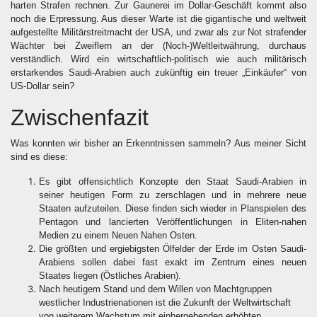
harten Strafen rechnen. Zur Gaunerei im Dollar-Geschäft kommt also
noch die Erpressung. Aus dieser Warte ist die gigantische und weltweit
aufgestellte Militärstreitmacht der USA, und zwar als zur Not strafender
Wächter bei Zweiflern an der (Noch-)Weltleitwährung, durchaus
verständlich. Wird ein wirtschaftlich-politisch wie auch militärisch
erstarkendes Saudi-Arabien auch zukünftig ein treuer „Einkäufer“ von
US-Dollar sein?
Zwischenfazit
Was konnten wir bisher an Erkenntnissen sammeln? Aus meiner Sicht
sind es diese:
Es gibt offensichtlich Konzepte den Staat Saudi-Arabien in
seiner heutigen Form zu zerschlagen und in mehrere neue
Staaten aufzuteilen. Diese finden sich wieder in Planspielen des
Pentagon und lancierten Veröffentlichungen in Eliten-nahen
Medien zu einem Neuen Nahen Osten.
Die größten und ergiebigsten Ölfelder der Erde im Osten Saudi-
Arabiens sollen dabei fast exakt im Zentrum eines neuen
Staates liegen (Östliches Arabien).
Nach heutigem Stand und dem Willen von Machtgruppen
westlicher Industrienationen ist die Zukunft der Weltwirtschaft
von weiterem Wachstum mit einhergehenden erhöhten