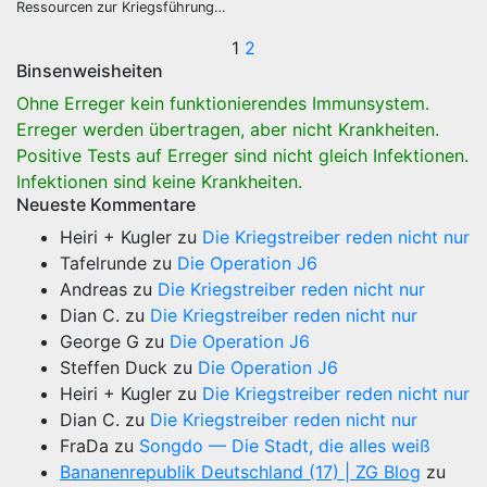
Ressourcen zur Kriegsführung…
Seitennummeri
1
2
Binsenweisheiten
der
Ohne Erreger kein funktionierendes Immunsystem.
Beiträge
Erreger werden übertragen, aber nicht Krankheiten.
Positive Tests auf Erreger sind nicht gleich Infektionen.
Infektionen sind keine Krankheiten.
Neueste Kommentare
Heiri + Kugler
zu
Die Kriegstreiber reden nicht nur
Tafelrunde
zu
Die Operation J6
Andreas
zu
Die Kriegstreiber reden nicht nur
Dian C.
zu
Die Kriegstreiber reden nicht nur
George G
zu
Die Operation J6
Steffen Duck
zu
Die Operation J6
Heiri + Kugler
zu
Die Kriegstreiber reden nicht nur
Dian C.
zu
Die Kriegstreiber reden nicht nur
FraDa
zu
Songdo — Die Stadt, die alles weiß
Bananenrepublik Deutschland (17) | ZG Blog
zu