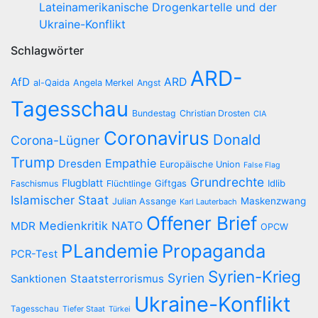
Lateinamerikanische Drogenkartelle und der
Ukraine-Konflikt
Schlagwörter
ARD-
AfD
ARD
al-Qaida
Angela Merkel
Angst
Tagesschau
Bundestag
Christian Drosten
CIA
Coronavirus
Donald
Corona-Lügner
Trump
Empathie
Dresden
Europäische Union
False Flag
Grundrechte
Flugblatt
Giftgas
Idlib
Faschismus
Flüchtlinge
Islamischer Staat
Maskenzwang
Julian Assange
Karl Lauterbach
Offener Brief
Medienkritik
NATO
MDR
OPCW
PLandemie
Propaganda
PCR-Test
Syrien-Krieg
Syrien
Staatsterrorismus
Sanktionen
Ukraine-Konflikt
Tagesschau
Tiefer Staat
Türkei