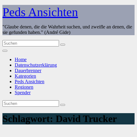
Zum
Peds Ansichten
Inhalt
springen
"Glaube denen, die die Wahrheit suchen, und zweifle an denen, die
sie gefunden haben." (André Gide)
Home
Datenschutzerklärung
Dauerbrenner
Kategorien
Peds Ansichten
Regionen
Spender
Schlagwort:
David Trucker