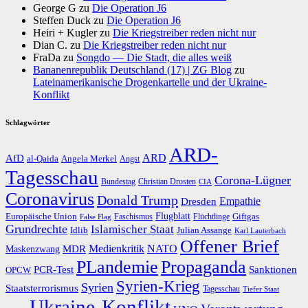
George G
zu
Die Operation J6
Steffen Duck
zu
Die Operation J6
Heiri + Kugler
zu
Die Kriegstreiber reden nicht nur
Dian C.
zu
Die Kriegstreiber reden nicht nur
FraDa
zu
Songdo — Die Stadt, die alles weiß
Bananenrepublik Deutschland (17) | ZG Blog
zu
Lateinamerikanische Drogenkartelle und der Ukraine-
Konflikt
Schlagwörter
ARD-
AfD
ARD
al-Qaida
Angela Merkel
Angst
Tagesschau
Corona-Lügner
Bundestag
Christian Drosten
CIA
Coronavirus
Donald Trump
Dresden
Empathie
Flugblatt
Giftgas
Europäische Union
Faschismus
Flüchtlinge
False Flag
Grundrechte
Islamischer Staat
Idlib
Julian Assange
Karl Lauterbach
Offener Brief
Medienkritik
MDR
NATO
Maskenzwang
PLandemie
Propaganda
PCR-Test
Sanktionen
OPCW
Syrien-Krieg
Syrien
Staatsterrorismus
Tagesschau
Tiefer Staat
Ukraine-Konflikt