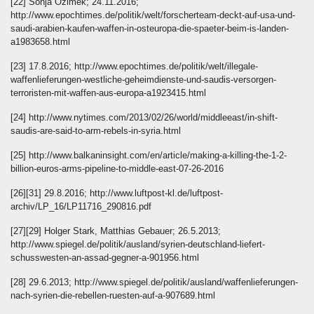
[22] Sonja Ozimek; 24.11.2016;
http://www.epochtimes.de/politik/welt/forscherteam-deckt-auf-usa-und-
saudi-arabien-kaufen-waffen-in-osteuropa-die-spaeter-beim-is-landen-
a1983658.html
[23] 17.8.2016; http://www.epochtimes.de/politik/welt/illegale-
waffenlieferungen-westliche-geheimdienste-und-saudis-versorgen-
terroristen-mit-waffen-aus-europa-a1923415.html
[24] http://www.nytimes.com/2013/02/26/world/middleeast/in-shift-
saudis-are-said-to-arm-rebels-in-syria.html
[25] http://www.balkaninsight.com/en/article/making-a-killing-the-1-2-
billion-euros-arms-pipeline-to-middle-east-07-26-2016
[26][31] 29.8.2016; http://www.luftpost-kl.de/luftpost-
archiv/LP_16/LP11716_290816.pdf
[27][29] Holger Stark, Matthias Gebauer; 26.5.2013;
http://www.spiegel.de/politik/ausland/syrien-deutschland-liefert-
schusswesten-an-assad-gegner-a-901956.html
[28] 29.6.2013; http://www.spiegel.de/politik/ausland/waffenlieferungen-
nach-syrien-die-rebellen-ruesten-auf-a-907689.html