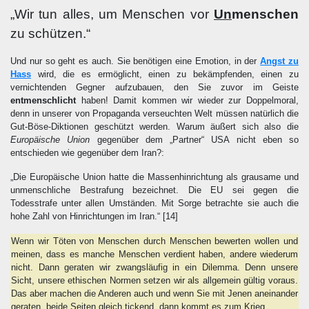
„Wir tun alles, um Menschen vor
Un
menschen
zu schützen.“
Und nur so geht es auch. Sie benötigen eine Emotion, in der
Angst zu
Hass
wird, die es ermöglicht, einen zu bekämpfenden, einen zu
vernichtenden Gegner aufzubauen, den Sie zuvor im Geiste
entmenschlicht
haben! Damit kommen wir wieder zur Doppelmoral,
denn in unserer von Propaganda verseuchten Welt müssen natürlich die
Gut-Böse-Diktionen geschützt werden. Warum äußert sich also die
Europäische Union
gegenüber dem „Partner“ USA nicht eben so
entschieden wie gegenüber dem Iran?:
„Die Europäische Union hatte die Massenhinrichtung als grausame und
unmenschliche Bestrafung bezeichnet. Die EU sei gegen die
Todesstrafe unter allen Umständen. Mit Sorge betrachte sie auch die
hohe Zahl von Hinrichtungen im Iran.“
[14]
Wenn wir Töten von Menschen durch Menschen bewerten wollen und
meinen, dass es manche Menschen verdient haben, andere wiederum
nicht. Dann geraten wir zwangsläufig in ein Dilemma. Denn unsere
Sicht, unsere ethischen Normen setzen wir als allgemein gültig voraus.
Das aber machen die Anderen auch und wenn Sie mit Jenen aneinander
geraten, beide Seiten gleich tickend, dann kommt es zum Krieg.