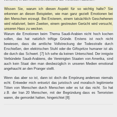
Wissen Sie, warum ich diesen Aspekt für so wichtig halte? Sie
erkennen an diesen Beispielen, wie man ganz gezielt Emotionen bei
den Menschen erzeugt. Bei Ersterem, einem tatsächlich Geschehenen
wird relativiert, beim Zweiten, einem gestreuten Gerücht wird versucht,
unseren Hass zu wecken.
Warum die Emotionen beim Thema Saudi-Arabien nicht hoch kochen
sollen, das hat natürlich triftige Gründe. Erstens ist noch nicht
bewiesen, dass die amtliche Vollstreckung der Todesstrafe durch
Erschießen, den elektrischen Stuhl oder die Giftspritze humaner ist als
die durch das Schwert.
[7]
Ich sehe da keinen Unterschied. Der innigste
Verbündete Saudi-Arabiens, die Vereinigten Staaten von Amerika, sind
auch kein Staat den man diesbezüglich in unseren Medien emotional
angehaucht an den Pranger stellt.
Wenn das aber so ist, dann ist doch die Empörung anderswo niemals
echt. Entweder mich entsetzt das juristisch und moralisch legitimierte
Töten von Menschen durch Menschen oder es tut das nicht. So hat
z.B. der Iran 20 Menschen, mit der Begründung dass es Terroristen
waren, die gemordet hatten, hingerichtet
[8]
: