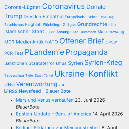
Coronavirus
Donald
Corona-Lügner
Trump
Empathie
Dresden
Europäische Union
False Flag
Grundrechte
Flugblatt
Giftgas
Idlib
Faschismus
Flüchtlinge
Islamischer Staat
Maskenzwang
Julian Assange
Karl Lauterbach
Offener Brief
Medienkritik
NATO
MDR
OPCW
PLandemie
Propaganda
PCR-Test
Syrien-Krieg
Syrien
Staatsterrorismus
Sanktionen
Ukraine-Konflikt
Tagesschau
Tiefer Staat
Türkei
Verantwortung
UNO
ZDF
Newsfeed – Blauer Bote
Mars und Venus verkaufen
23. Juni 2026
BlauerBote
Epstein-Update – Bank of America
14. April 2026
BlauerBote
Berliner Erklärung zur Meinungsfreiheit
8. April