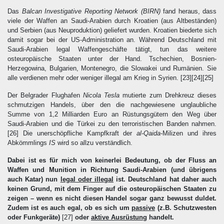
Das
Balcan Investigative Reporting Network (BIRN)
fand heraus, dass
viele der Waffen an Saudi-Arabien durch Kroatien (aus Altbeständen)
und Serbien (aus Neuproduktion) geliefert wurden. Kroatien biederte sich
damit sogar bei der US-Administration an. Während Deutschland mit
Saudi-Arabien legal Waffengeschäfte tätigt, tun das weitere
osteuropäische Staaten unter der Hand. Tschechien, Bosnien-
Herzegowina, Bulgarien, Montenegro, die Slowakei und Rumänien. Sie
alle verdienen mehr oder weniger illegal am Krieg in Syrien.
[23][24][25]
Der Belgrader Flughafen
Nicola Tesla
mutierte zum Drehkreuz dieses
schmutzigen Handels, über den die nachgewiesene unglaubliche
Summe von 1,2 Milliarden Euro an Rüstungsgütern den Weg über
Saudi-Arabien und die Türkei zu den terroristischen Banden nahmen.
[26]
Die unerschöpfliche Kampfkraft der
al-Qaida
-Milizen und ihres
Abkömmlings
IS
wird so allzu verständlich.
Dabei ist es für mich von keinerlei Bedeutung, ob der Fluss an
Waffen und Munition in Richtung Saudi-Arabien (und übrigens
auch Katar) nun
legal oder illegal
ist. Deutschland hat daher auch
keinen Grund, mit dem Finger auf die osteuropäischen Staaten zu
zeigen – wenn es nicht diesen Handel sogar ganz bewusst duldet.
Zudem ist es auch egal, ob es sich um
passive
(z.B. Schutzwesten
oder Funkgeräte)
[27]
oder
aktive Ausrüstung
handelt.