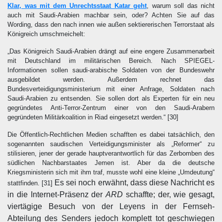
Klar, was mit dem Unrechtsstaat Katar geht
, warum soll das nicht
auch mit Saudi-Arabien machbar sein, oder? Achten Sie auf das
Wording, dass den nach innen wie außen sektiererischen Terrorstaat als
Königreich umschmeichelt:
„Das Königreich Saudi-Arabien drängt auf eine engere Zusammenarbeit
mit Deutschland im militärischen Bereich. Nach SPIEGEL-
Informationen sollen saudi-arabische Soldaten von der Bundeswehr
ausgebildet werden. Außerdem rechnet das
Bundesverteidigungsministerium mit einer Anfrage, Soldaten nach
Saudi-Arabien zu entsenden. Sie sollen dort als Experten für ein neu
gegründetes Anti-Terror-Zentrum einer von den Saudi-Arabern
gegründeten Militärkoalition in Riad eingesetzt werden.“
[30]
Die Öffentlich-Rechtlichen Medien schafften es dabei tatsächlich, den
sogenannten saudischen Verteidigungsminister als „Reformer“ zu
stilisieren, jener der gerade hauptverantwortlich für das Zerbomben des
südlichen Nachbarstaates Jemen ist. Aber da die deutsche
Kriegsministerin sich mit ihm traf, musste wohl eine kleine „Umdeutung“
Es sei noch erwähnt, dass diese Nachricht es
stattfinden.
[31]
in die Internet-Präsenz der
ARD
schaffte; der, wie gesagt,
viertägige Besuch von der Leyens in der Fernseh-
Abteilung des Senders jedoch komplett tot geschwiegen