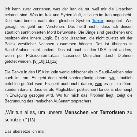
Ich kann zwar verstehen, was der Iran da tut, weil mir die Ursachen
bekannt sind. Was im Irak und Syrien läuft, ist auch im Iran angedacht.
Dort wird bereits nach dem gleichen System
Terror
ausgeübt. Wie
gesagt, es geht um Verstehen. Das heißt nicht, dass ich diesen
staatlich sanktionierten Mord befürworte. Die Dinge sind geschehen und
besitzen eine innere Logik. Es gibt Ursachen, die nicht zuletzt mit der
Politik westlicher Nationen zusammen hängen. Das ist übrigens in
Saudi-Arabien nicht anders. Das ist auch in den USA nicht anders,
wenn per Präsidenten-Erlass tausende Menschen durch Drohnen
getötet werden.
[9][10][11][12]
Die Denke in den USA ist kein wenig ethischer als in Saudi-Arabien oder
auch im Iran. Es geht doch nicht vordergründig darum,
wie
staatlich
befohlen getötet wird. Es geht auch nicht darum,
wen
es gilt zu töten.
sondern darum, dass es als Möglichkeit politischen Handelns überhaupt
in Erwägung gezogen wird. Wo für mich das Problem liegt, zeigt die
Begründung des iranischen Außenamtssprechers:
„Wir tun alles, um unsere
Menschen
vor
Terroristen
zu
schützen.“
[13]
Das übersetze ich mal: