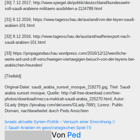
[30] 7.12.2017; http://www.spiegel.de/politik/deutschland/bundeswehr-
soll-saudi-arabiens-militaers-ausbilden-a-1124789.html
[31] 8.12.2016; https://www.tagesschau.de/ausland/von-der-leyen-saudi-
arabien-101.html
[32] 8.12.2016; http://www.tagesschau.de/ausland/waffenexport-nach-
saudi-arabien-101.html
[33] https://propagandaschau.wordpress.com/2016/12/12/westliche-
werte-ard-und-zdf-verschweigen-viertaegigen-besuch-von-der-leyens-bei-
arabischen-freunden/
[Titelbild]
Original-Datei: saudi_arabia_sunset_mosque_218275.jpg; Titel: Saudi
arabia sunset mosque; Quelle: http://all-free-download.com/free-
photos/download/mecca-mekkah-saudi-arabia_225270.html; Autor:
GLady (https://pixabay.com/de/users/GLady-768/); Lizenz: Public
Domain; nachbearbeitet durch Peds Ansichten
Beitragsnavigation
Israels aktuelle Syrien-Politik – Versuch einer Einordnung
Saudi-Arabien im geostrategischen Spiel (1)
Von
Ped