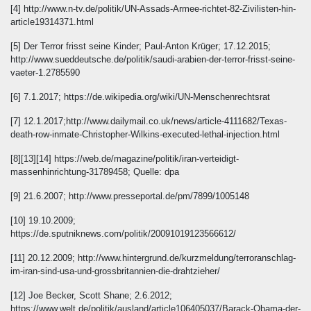
[4] http://www.n-tv.de/politik/UN-Assads-Armee-richtet-82-Zivilisten-hin-
article19314371.html
[5] Der Terror frisst seine Kinder; Paul-Anton Krüger; 17.12.2015;
http://www.sueddeutsche.de/politik/saudi-arabien-der-terror-frisst-seine-
vaeter-1.2785590
[6] 7.1.2017; https://de.wikipedia.org/wiki/UN-Menschenrechtsrat
[7] 12.1.2017;http://www.dailymail.co.uk/news/article-4111682/Texas-
death-row-inmate-Christopher-Wilkins-executed-lethal-injection.html
[8][13][14] https://web.de/magazine/politik/iran-verteidigt-
massenhinrichtung-31789458; Quelle: dpa
[9] 21.6.2007; http://www.presseportal.de/pm/7899/1005148
[10] 19.10.2009;
https://de.sputniknews.com/politik/20091019123566612/
[11] 20.12.2009; http://www.hintergrund.de/kurzmeldung/terroranschlag-
im-iran-sind-usa-und-grossbritannien-die-drahtzieher/
[12] Joe Becker, Scott Shane; 2.6.2012;
https://www.welt.de/politik/ausland/article106405037/Barack-Obama-der-