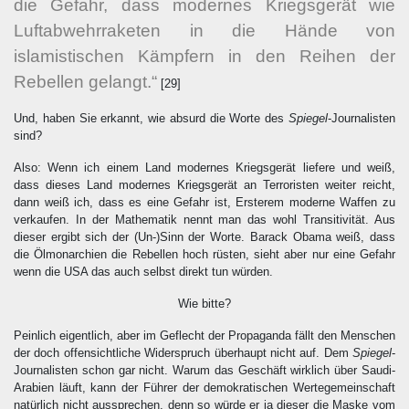
die Gefahr, dass modernes Kriegsgerät wie
Luftabwehrraketen in die Hände von
islamistischen Kämpfern in den Reihen der
Rebellen gelangt.“
[29]
Und, haben Sie erkannt, wie absurd die Worte des
Spiegel
-Journalisten
sind?
Also: Wenn ich einem Land modernes Kriegsgerät liefere und weiß,
dass dieses Land modernes Kriegsgerät an Terroristen weiter reicht,
dann weiß ich, dass es eine Gefahr ist, Ersterem moderne Waffen zu
verkaufen. In der Mathematik nennt man das wohl Transitivität. Aus
dieser ergibt sich der (Un-)Sinn der Worte. Barack Obama weiß, dass
die Ölmonarchien die Rebellen hoch rüsten, sieht aber nur eine Gefahr
wenn die USA das auch selbst direkt tun würden.
Wie bitte?
Peinlich eigentlich, aber im Geflecht der Propaganda fällt den Menschen
der doch offensichtliche Widerspruch überhaupt nicht auf. Dem
Spiegel
-
Journalisten schon gar nicht. Warum das Geschäft wirklich über Saudi-
Arabien läuft, kann der Führer der demokratischen Wertegemeinschaft
natürlich nicht aussprechen, denn so würde er ja dieser die Maske vom