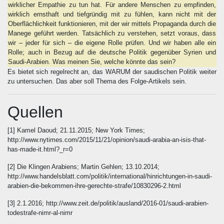
wirklicher Empathie zu tun hat. Für andere Menschen zu empfinden,
wirklich ernsthaft und tiefgründig mit zu fühlen, kann nicht mit der
Oberflächlichkeit funktionieren, mit der wir mittels Propaganda durch die
Manege geführt werden. Tatsächlich zu verstehen, setzt voraus, dass
wir – jeder für sich – die eigene Rolle prüfen. Und wir haben alle ein
Rolle; auch in Bezug auf die deutsche Politik gegenüber Syrien und
Saudi-Arabien. Was meinen Sie, welche könnte das sein?
Es bietet sich regelrecht an, das WARUM der saudischen Politik weiter
zu untersuchen. Das aber soll Thema des Folge-Artikels sein.
Quellen
[1] Kamel Daoud; 21.11.2015; New York Times;
http://www.nytimes.com/2015/11/21/opinion/saudi-arabia-an-isis-that-
has-made-it.html?_r=0
[2] Die Klingen Arabiens; Martin Gehlen; 13.10.2014;
http://www.handelsblatt.com/politik/international/hinrichtungen-in-saudi-
arabien-die-bekommen-ihre-gerechte-strafe/10830296-2.html
[3] 2.1.2016; http://www.zeit.de/politik/ausland/2016-01/saudi-arabien-
todestrafe-nimr-al-nimr