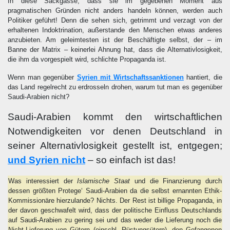
In diese Sackgasse, dass sie im gegebenen Moment aus
pragmatischen Gründen nicht anders handeln können, werden auch
Politiker geführt! Denn die sehen sich, getrimmt und verzagt von der
erhaltenen Indoktrination, außerstande den Menschen etwas anderes
anzubieten. Am geleimtesten ist der Beschäftigte selbst, der – im
Banne der Matrix – keinerlei Ahnung hat, dass die Alternativlosigkeit,
die ihm da vorgespielt wird, schlichte Propaganda ist.
Wenn man gegenüber
Syrien mit Wirtschaftssanktionen
hantiert, die
das Land regelrecht zu erdrosseln drohen, warum tut man es gegenüber
Saudi-Arabien nicht?
Saudi-Arabien kommt den wirtschaftlichen
Notwendigkeiten vor denen Deutschland in
seiner Alternativlosigkeit gestellt ist, entgegen;
und Syrien nicht
– so einfach ist das!
Was interessiert der
Islamische Staat
und die Finanzierung durch
dessen größten Protege‘ Saudi-Arabien da die selbst ernannten Ethik-
Kommissionäre hierzulande? Nichts. Der Rest ist billige Propaganda, in
der davon geschwafelt wird, dass der politische Einfluss Deutschlands
auf Saudi-Arabien zu gering sei und das weder die Lieferung noch die
Nicht-Lieferung von Gütern (einschl. Rüstungsütern), den Gefangenen