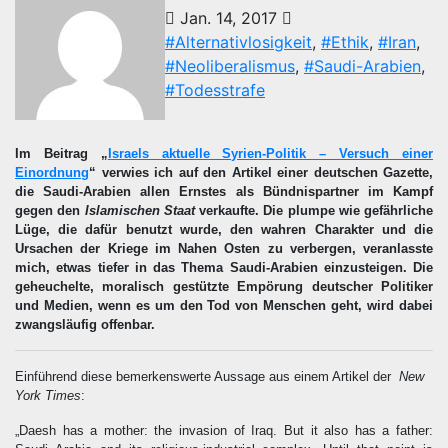
Jan. 14, 2017
#Alternativlosigkeit
,
#Ethik
,
#Iran
,
#Neoliberalismus
,
#Saudi-Arabien
,
#Todesstrafe
Im Beitrag „
Israels aktuelle Syrien-Politik – Versuch einer
Einordnung
“ verwies ich auf den Artikel einer deutschen Gazette,
die Saudi-Arabien allen Ernstes als Bündnispartner im Kampf
gegen den
Islamischen Staat
verkaufte. Die plumpe wie gefährliche
Lüge, die dafür benutzt wurde, den wahren Charakter und die
Ursachen der Kriege im Nahen Osten zu verbergen, veranlasste
mich, etwas tiefer in das Thema Saudi-Arabien einzusteigen. Die
geheuchelte, moralisch gestützte Empörung deutscher Politiker
und Medien, wenn es um den Tod von Menschen geht, wird dabei
zwangsläufig offenbar.
Einführend diese bemerkenswerte Aussage aus einem Artikel der
New
York Times
:
„Daesh has a mother: the invasion of Iraq. But it also has a father: