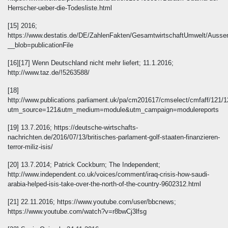
Herrscher-ueber-die-Todesliste.html
[15] 2016;
https://www.destatis.de/DE/ZahlenFakten/GesamtwirtschaftUmwelt/Aussen
__blob=publicationFile
[16][17] Wenn Deutschland nicht mehr liefert; 11.1.2016;
http://www.taz.de/!5263588/
[18]
http://www.publications.parliament.uk/pa/cm201617/cmselect/cmfaff/121/1
utm_source=121&utm_medium=module&utm_campaign=modulereports
[19] 13.7.2016; https://deutsche-wirtschafts-
nachrichten.de/2016/07/13/britisches-parlament-golf-staaten-finanzieren-
terror-miliz-isis/
[20] 13.7.2014; Patrick Cockburn; The Independent;
http://www.independent.co.uk/voices/comment/iraq-crisis-how-saudi-
arabia-helped-isis-take-over-the-north-of-the-country-9602312.html
[21] 22.11.2016; https://www.youtube.com/user/bbcnews;
https://www.youtube.com/watch?v=r8bwCj3lfsg