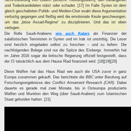
und Todeskandidaten nützt oder schadet.
[17]
Im Falle Syrien ist dem
gleich geschalteten Politik- und Medien-Chor exakt diese Argumentation
verlustig gegangen und fleißig wird die emotionale Keule geschwungen,
um das „böse Assad-Regime“ zu disziplinieren. Und das ist eben
verlogen.
Die Rolle Saudi-Arabiens
wie auch Katars
als Finanzier der
salafistischen Terroristen in Syrien und im Irak ist unstrittig. Die Leser
sind herzlich eingeladen selbst zu forschen – und zu liefern. Die
nachfolgenden Belege sind nur die Spitze des Eisbergs. Immerhin hat
im Jahre 2016 sogar die britische Regierung offiziell festgestellt, dass
der
IS
tatsächlich aus dem Hause Riad finanziert wird.
[18][19][20]
Diese Waffen hat das Haus Riad wie auch die USA zuvor in ganz
Europa zusammen gekauft. Das berichtete die
BBC
unter Berufung auf
Forschungsergebnisse des
Conflict Armament Research (CAR)
. Dabei
dauerte es gerade mal zwei Monate, bis in Osteuropa produzierte
Waffen und Munition den Weg (über Saudi-Arabien) zum Islamischen
Staat gefunden hatten.
[21]