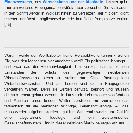
Finanzsystems
, des
Wirtschaftens und der Ideologie
dahinter geht.
Hier ein weiteres Propaganda-Lehrstück, aber versuchen Sie sich auch,
in den Schiffswerker in Wolgast hinein zu versetzen, der mit dem dicht
machen der Werft möglicherweise jede berufliche Perspektive verliert
[16]
:
Warum würde der Werftarbeiter keine Perspektive erkennen? Sehen
Sie, was den Menschen hier angeboten wird? Ein politisches Konzept –
und zwar das der Alternativlosigkeit! Ein Konzept das unter allen
Umständen den Schutz des gegenwärtigen neoliberalen
Wirtschaftssystems sicher zu stellen hat. Ohne Rüstung kein
Wirtschaftswachstum. Und am besten sind die in Kriegsgebiete
verkauften Waffen. Denn sie werden benutzt, zerstört und müssen
deshalb erneut gebaut werden. Je kürzer die Lebensdauer von Waffen
und Munition, umso besser. Waffen zerstören. Sie vernichten das
tatsächlich für die Menschen Wichtige, Lebensnotwendige. All das
muss wieder aufgebaut werden – gut fürs Wirtschaftswachstum. Gut für
eine abgefahrene Ideologie und ein zerstörerisches
Gesellschaftssystem. Und in dieser geistigen Matrix bewegen wir uns.