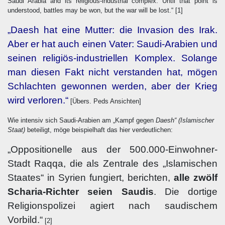
Saudi Arabia and its religious-industrial complex. Until that point is
understood, battles may be won, but the war will be lost.“
[1]
„Daesh hat eine Mutter: die Invasion des Irak.
Aber er hat auch einen Vater: Saudi-Arabien und
seinen religiös-industriellen Komplex. Solange
man diesen Fakt nicht verstanden hat, mögen
Schlachten gewonnen werden, aber der Krieg
wird verloren.“
[Übers. Peds Ansichten]
Wie intensiv sich Saudi-Arabien am „Kampf gegen
Daesh“ (Islamischer
Staat)
beteiligt, möge beispielhaft das hier verdeutlichen:
„Oppositionelle aus der 500.000-Einwohner-
Stadt Raqqa, die als Zentrale des „Islamischen
Staates“ in Syrien fungiert, berichten,
alle zwölf
Scharia-Richter seien Saudis
. Die dortige
Religionspolizei agiert nach saudischem
Vorbild.“
[2]