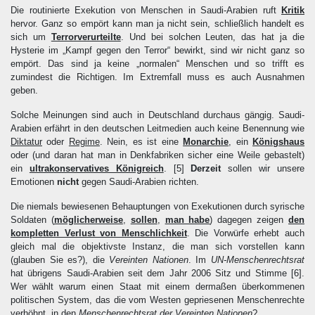
Die routinierte Exekution von Menschen in Saudi-Arabien ruft
Kritik
hervor. Ganz so empört kann man ja nicht sein, schließlich handelt es
sich um
Terrorverurteilte
. Und bei solchen Leuten, das hat ja die
Hysterie im „Kampf gegen den Terror“ bewirkt, sind wir nicht ganz so
empört. Das sind ja keine „normalen“ Menschen und so trifft es
zumindest die Richtigen. Im Extremfall muss es auch Ausnahmen
geben.
Solche Meinungen sind auch in Deutschland durchaus gängig. Saudi-
Arabien erfährt in den deutschen Leitmedien auch keine Benennung wie
Diktatur
oder
Regime
. Nein, es ist eine
Monarchie
, ein
Königshaus
oder (und daran hat man in Denkfabriken sicher eine Weile gebastelt)
ein
ultrakonservatives Königreich
.
[5]
Derzeit
sollen wir unsere
Emotionen
nicht
gegen Saudi-Arabien richten.
Die niemals bewiesenen Behauptungen von Exekutionen durch syrische
Soldaten (
möglicherweise
,
sollen
,
man habe
) dagegen zeigen
den
kompletten Verlust von Menschlichkeit
. Die Vorwürfe erhebt auch
gleich mal die objektivste Instanz, die man sich vorstellen kann
(glauben Sie es?), die
Vereinten Nationen
. Im
UN-Menschenrechtsrat
hat übrigens Saudi-Arabien seit dem Jahr 2006 Sitz und Stimme
[6]
.
Wer wählt warum einen Staat mit einem dermaßen überkommenen
politischen System, das die vom Westen gepriesenen Menschenrechte
verhöhnt, in den
Menschenrechtsrat der Vereinten Nationen
?