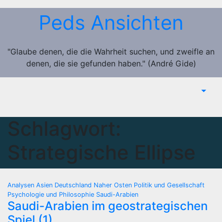
Zum
Peds Ansichten
Inhalt
springen
"Glaube denen, die die Wahrheit suchen, und zweifle an
denen, die sie gefunden haben." (André Gide)
Schlagwort:
Strategische Ellipse
Analysen
Asien
Deutschland
Naher Osten
Politik und Gesellschaft
Psychologie und Philosophie
Saudi-Arabien
Saudi-Arabien im geostrategischen
Spiel (1)