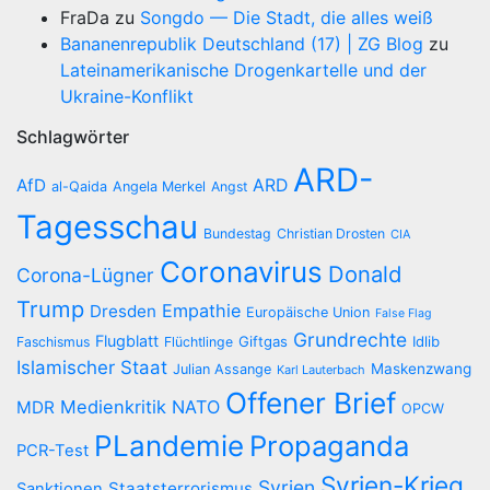
FraDa
zu
Songdo — Die Stadt, die alles weiß
Bananenrepublik Deutschland (17) | ZG Blog
zu
Lateinamerikanische Drogenkartelle und der
Ukraine-Konflikt
Schlagwörter
ARD-
AfD
ARD
al-Qaida
Angela Merkel
Angst
Tagesschau
Bundestag
Christian Drosten
CIA
Coronavirus
Donald
Corona-Lügner
Trump
Empathie
Dresden
Europäische Union
False Flag
Grundrechte
Flugblatt
Giftgas
Idlib
Faschismus
Flüchtlinge
Islamischer Staat
Maskenzwang
Julian Assange
Karl Lauterbach
Offener Brief
Medienkritik
NATO
MDR
OPCW
PLandemie
Propaganda
PCR-Test
Syrien-Krieg
Syrien
Staatsterrorismus
Sanktionen