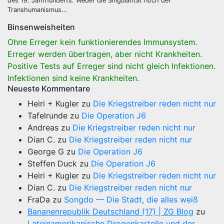
des 19. Jahrhunderts. Weder die Singularität noch der
Transhumanismus…
Binsenweisheiten
Ohne Erreger kein funktionierendes Immunsystem.
Erreger werden übertragen, aber nicht Krankheiten.
Positive Tests auf Erreger sind nicht gleich Infektionen.
Infektionen sind keine Krankheiten.
Neueste Kommentare
Heiri + Kugler
zu
Die Kriegstreiber reden nicht nur
Tafelrunde
zu
Die Operation J6
Andreas
zu
Die Kriegstreiber reden nicht nur
Dian C.
zu
Die Kriegstreiber reden nicht nur
George G
zu
Die Operation J6
Steffen Duck
zu
Die Operation J6
Heiri + Kugler
zu
Die Kriegstreiber reden nicht nur
Dian C.
zu
Die Kriegstreiber reden nicht nur
FraDa
zu
Songdo — Die Stadt, die alles weiß
Bananenrepublik Deutschland (17) | ZG Blog
zu
Lateinamerikanische Drogenkartelle und der