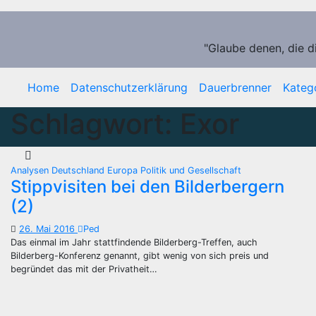
Zum
Inhalt
springen
"Glaube denen, die d
Home
Datenschutzerklärung
Dauerbrenner
Kateg
Schlagwort:
Exor
Analysen
Deutschland
Europa
Politik und Gesellschaft
Stippvisiten bei den Bilderbergern
(2)
26. Mai 2016
Ped
Das einmal im Jahr stattfindende Bilderberg-Treffen, auch
Bilderberg-Konferenz genannt, gibt wenig von sich preis und
begründet das mit der Privatheit…