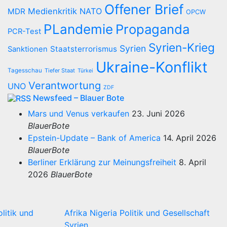
Offener Brief
Medienkritik
NATO
MDR
OPCW
PLandemie
Propaganda
PCR-Test
Syrien-Krieg
Syrien
Staatsterrorismus
Sanktionen
Ukraine-Konflikt
Tagesschau
Tiefer Staat
Türkei
Verantwortung
UNO
ZDF
Newsfeed – Blauer Bote
Mars und Venus verkaufen
23. Juni 2026
BlauerBote
Epstein-Update – Bank of America
14. April 2026
BlauerBote
Berliner Erklärung zur Meinungsfreiheit
8. April
2026
BlauerBote
olitik und
Afrika
Nigeria
Politik und Gesellschaft
Syrien