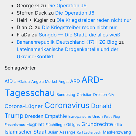
George G
zu
Die Operation J6
Steffen Duck
zu
Die Operation J6
Heiri + Kugler
zu
Die Kriegstreiber reden nicht nur
Dian C.
zu
Die Kriegstreiber reden nicht nur
FraDa
zu
Songdo — Die Stadt, die alles weiß
Bananenrepublik Deutschland (17) | ZG Blog
zu
Lateinamerikanische Drogenkartelle und der
Ukraine-Konflikt
Schlagwörter
ARD-
AfD
ARD
al-Qaida
Angela Merkel
Angst
Tagesschau
Bundestag
Christian Drosten
CIA
Coronavirus
Donald
Corona-Lügner
Trump
Empathie
Dresden
Europäische Union
False Flag
Grundrechte
Flugblatt
Giftgas
Idlib
Faschismus
Flüchtlinge
Islamischer Staat
Maskenzwang
Julian Assange
Karl Lauterbach