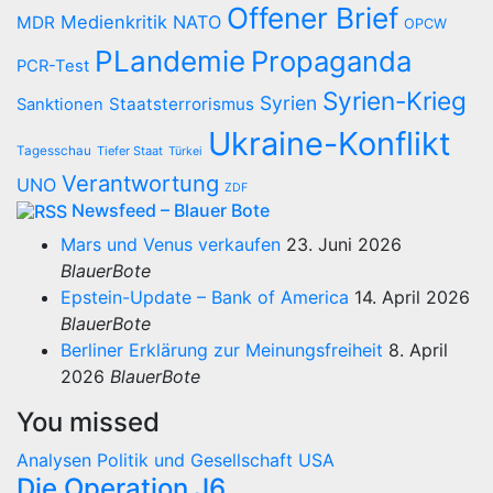
Offener Brief
Medienkritik
NATO
MDR
OPCW
PLandemie
Propaganda
PCR-Test
Syrien-Krieg
Syrien
Staatsterrorismus
Sanktionen
Ukraine-Konflikt
Tagesschau
Tiefer Staat
Türkei
Verantwortung
UNO
ZDF
Newsfeed – Blauer Bote
Mars und Venus verkaufen
23. Juni 2026
BlauerBote
Epstein-Update – Bank of America
14. April 2026
BlauerBote
Berliner Erklärung zur Meinungsfreiheit
8. April
2026
BlauerBote
You missed
Analysen
Politik und Gesellschaft
USA
Die Operation J6