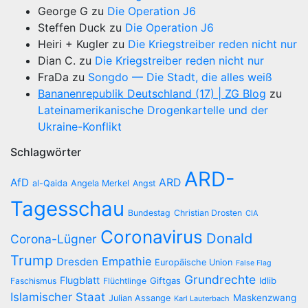
George G
zu
Die Operation J6
Steffen Duck
zu
Die Operation J6
Heiri + Kugler
zu
Die Kriegstreiber reden nicht nur
Dian C.
zu
Die Kriegstreiber reden nicht nur
FraDa
zu
Songdo — Die Stadt, die alles weiß
Bananenrepublik Deutschland (17) | ZG Blog
zu
Lateinamerikanische Drogenkartelle und der
Ukraine-Konflikt
Schlagwörter
ARD-
AfD
ARD
al-Qaida
Angela Merkel
Angst
Tagesschau
Bundestag
Christian Drosten
CIA
Coronavirus
Donald
Corona-Lügner
Trump
Empathie
Dresden
Europäische Union
False Flag
Grundrechte
Flugblatt
Giftgas
Idlib
Faschismus
Flüchtlinge
Islamischer Staat
Maskenzwang
Julian Assange
Karl Lauterbach