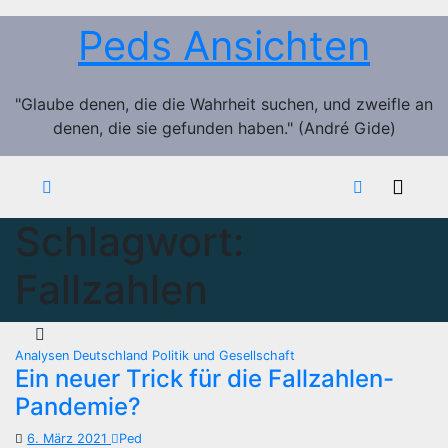
Zum
Peds Ansichten
Inhalt
springen
"Glaube denen, die die Wahrheit suchen, und zweifle an
denen, die sie gefunden haben." (André Gide)
Schlagwort:
Fallzahlen
Analysen
Deutschland
Politik und Gesellschaft
Ein neuer Trick für die Fallzahlen-
Pandemie?
6. März 2021
Ped