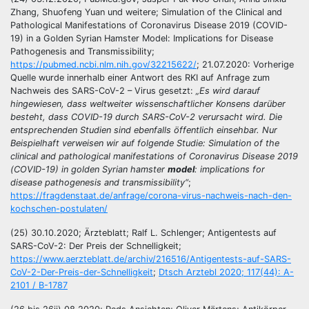
Zhang, Shuofeng Yuan und weitere; Simulation of the Clinical and
Pathological Manifestations of Coronavirus Disease 2019 (COVID-
19) in a Golden Syrian Hamster Model: Implications for Disease
Pathogenesis and Transmissibility;
https://pubmed.ncbi.nlm.nih.gov/32215622/
; 21.07.2020: Vorherige
Quelle wurde innerhalb einer Antwort des RKI auf Anfrage zum
Nachweis des SARS-CoV-2 – Virus gesetzt:
„Es wird darauf
hingewiesen, dass weltweiter wissenschaftlicher Konsens darüber
besteht, dass COVID-19 durch SARS-CoV-2 verursacht wird. Die
entsprechenden Studien sind ebenfalls öffentlich einsehbar. Nur
Beispielhaft verweisen wir auf folgende Studie: Simulation of the
clinical and pathological manifestations of Coronavirus Disease 2019
(COVID-19) in golden Syrian hamster
model
: implications for
disease pathogenesis and transmissibility“
;
https://fragdenstaat.de/anfrage/corona-virus-nachweis-nach-den-
kochschen-postulaten/
(25) 30.10.2020; Ärzteblatt; Ralf L. Schlenger; Antigentests auf
SARS-CoV-2: Der Preis der Schnelligkeit;
https://www.aerzteblatt.de/archiv/216516/Antigentests-auf-SARS-
CoV-2-Der-Preis-der-Schnelligkeit
;
Dtsch Arztebl 2020; 117(44): A-
2101 / B-1787