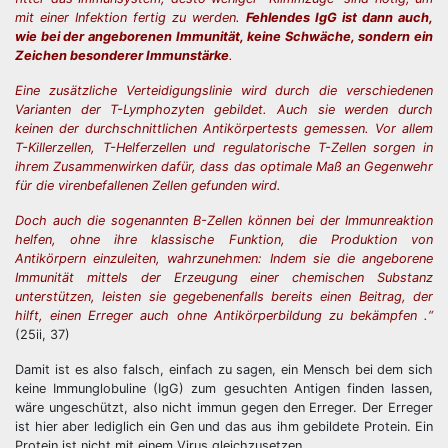
mit einer Infektion fertig zu werden.
Fehlendes IgG ist dann auch,
wie bei der angeborenen Immunität, keine Schwäche, sondern ein
Zeichen besonderer Immunstärke
.
Eine zusätzliche Verteidigungslinie wird durch die verschiedenen
Varianten der T-Lymphozyten gebildet. Auch sie werden durch
keinen der durchschnittlichen Antikörpertests gemessen. Vor allem
T-Killerzellen, T-Helferzellen und regulatorische T-Zellen sorgen in
ihrem Zusammenwirken dafür, dass das optimale Maß an Gegenwehr
für die virenbefallenen Zellen gefunden wird.
Doch auch die sogenannten B-Zellen können bei der Immunreaktion
helfen, ohne ihre klassische Funktion, die Produktion von
Antikörpern einzuleiten, wahrzunehmen: Indem sie die angeborene
Immunität mittels der Erzeugung einer chemischen Substanz
unterstützen, leisten sie gegebenenfalls bereits einen Beitrag, der
hilft, einen Erreger auch ohne Antikörperbildung zu bekämpfen .“
(25ii, 37)
Damit ist es also falsch, einfach zu sagen, ein Mensch bei dem sich
keine Immunglobuline (IgG) zum gesuchten Antigen finden lassen,
wäre ungeschützt, also nicht immun gegen den Erreger. Der Erreger
ist hier aber lediglich ein Gen und das aus ihm gebildete Protein. Ein
Protein ist nicht mit einem Virus gleichzusetzen.