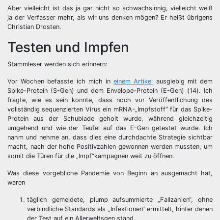
Aber vielleicht ist das ja gar nicht so schwachsinnig, vielleicht weiß
ja der Verfasser mehr, als wir uns denken mögen? Er heißt übrigens
Christian Drosten.
Testen und Impfen
Stammleser werden sich erinnern:
Vor Wochen befasste ich mich in
einem Artikel
ausgiebig mit dem
Spike-Protein (S-Gen) und dem Envelope-Protein (E-Gen) (14). Ich
fragte, wie es sein konnte, dass noch vor Veröffentlichung des
vollständig sequenzierten Virus ein mRNA-„Impfstoff“ für das Spike-
Protein aus der Schublade geholt wurde, während gleichzeitig
umgehend und wie der Teufel auf das E-Gen getestet wurde. Ich
nahm und nehme an, dass dies eine durchdachte Strategie sichtbar
macht, nach der hohe Positivzahlen gewonnen werden mussten, um
somit die Türen für die „Impf“kampagnen weit zu öffnen.
Was diese vorgebliche Pandemie von Beginn an ausgemacht hat,
waren
täglich gemeldete, plump aufsummierte „Fallzahlen“, ohne
verbindliche Standards als „Infektionen“ ermittelt, hinter denen
der Test auf ein Allerweltsgen stand,