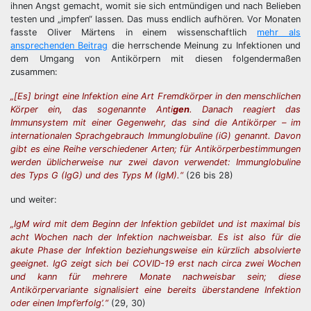
ihnen Angst gemacht, womit sie sich entmündigen und nach Belieben
testen und „impfen“ lassen. Das muss endlich aufhören. Vor Monaten
fasste Oliver Märtens in einem wissenschaftlich
mehr als
ansprechenden Beitrag
die herrschende Meinung zu Infektionen und
dem Umgang von Antikörpern mit diesen folgendermaßen
zusammen:
„[Es] bringt eine Infektion eine Art Fremdkörper in den menschlichen
Körper ein, das sogenannte Anti
gen
. Danach reagiert das
Immunsystem mit einer Gegenwehr, das sind die Antikörper – im
internationalen Sprachgebrauch Immunglobuline (iG) genannt. Davon
gibt es eine Reihe verschiedener Arten; für Antikörperbestimmungen
werden üblicherweise nur zwei davon verwendet: Immunglobuline
des Typs G (IgG) und des Typs M (IgM).“
(26 bis 28)
und weiter:
„IgM wird mit dem Beginn der Infektion gebildet und ist maximal bis
acht Wochen nach der Infektion nachweisbar. Es ist also für die
akute Phase der Infektion beziehungsweise ein kürzlich absolvierte
geeignet. IgG zeigt sich bei COVID-19 erst nach circa zwei Wochen
und kann für mehrere Monate nachweisbar sein; diese
Antikörpervariante signalisiert eine bereits überstandene Infektion
oder einen Impf’erfolg’.“
(29, 30)