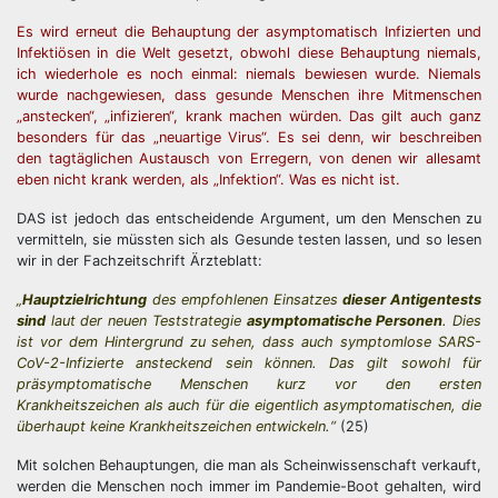
Es wird erneut die Behauptung der asymptomatisch Infizierten und
Infektiösen in die Welt gesetzt, obwohl diese Behauptung niemals,
ich wiederhole es noch einmal: niemals bewiesen wurde. Niemals
wurde nachgewiesen, dass gesunde Menschen ihre Mitmenschen
„anstecken“, „infizieren“, krank machen würden. Das gilt auch ganz
besonders für das „neuartige Virus“. Es sei denn, wir beschreiben
den tagtäglichen Austausch von Erregern, von denen wir allesamt
eben nicht krank werden, als „Infektion“. Was es nicht ist.
DAS ist jedoch das entscheidende Argument, um den Menschen zu
vermitteln, sie müssten sich als Gesunde testen lassen, und so lesen
wir in der Fachzeitschrift Ärzteblatt:
„
Hauptzielrichtung
des empfohlenen Einsatzes
dieser Antigentests
sind
laut der neuen Teststrategie
asymptomatische Personen
. Dies
ist vor dem Hintergrund zu sehen, dass auch symptomlose SARS-
CoV-2-Infizierte ansteckend sein können. Das gilt sowohl für
präsymptomatische Menschen kurz vor den ersten
Krankheitszeichen als auch für die eigentlich asymptomatischen, die
überhaupt keine Krankheitszeichen entwickeln.“
(25)
Mit solchen Behauptungen, die man als Scheinwissenschaft verkauft,
werden die Menschen noch immer im Pandemie-Boot gehalten, wird