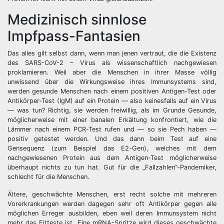
Medizinisch sinnlose
Impfpass-Fantasien
Das alles gilt selbst dann, wenn man jenen vertraut, die die Existenz
des SARS-CoV-2 – Virus als wissenschaftlich nachgewiesen
proklamieren. Weil aber die Menschen in ihrer Masse völlig
unwissend über die Wirkungsweise ihres Immunsystems sind,
werden gesunde Menschen nach einem positiven Antigen-Test oder
Antikörper-Test (IgM) auf ein Protein — also keinesfalls auf ein Virus
— was tun? Richtig, sie werden freiwillig, als im Grunde Gesunde,
möglicherweise mit einer banalen Erkältung konfrontiert, wie die
Lämmer nach einem PCR-Test rufen und — so sie Pech haben —
positiv getestet werden. Und das dann beim Test auf eine
Gensequenz (zum Beispiel das E2-Gen), welches mit dem
nachgewiesenen Protein aus dem Antigen-Test möglicherweise
überhaupt nichts zu tun hat. Gut für die „Fallzahlen“-Pandemiker,
schlecht für die Menschen.
Ältere, geschwächte Menschen, erst recht solche mit mehreren
Vorerkrankungen werden dagegen sehr oft Antikörper gegen alle
möglichen Erreger ausbilden, eben weil deren Immunsystem nicht
mehr das Fitteste ist. Eine mRNA-Spritze wird dieses geschwächte