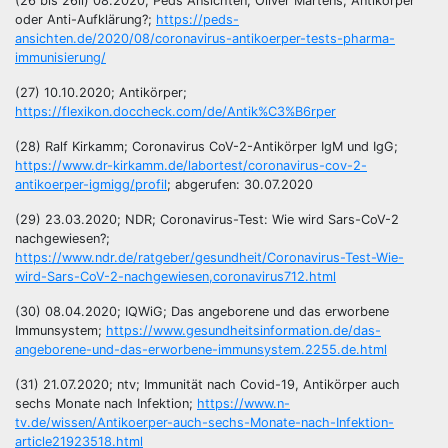
(26 bis 26ii) 08.2020; Peds Ansichten; Oliver Märtens; Antikörper
oder Anti-Aufklärung?;
https://peds-
ansichten.de/2020/08/coronavirus-antikoerper-tests-pharma-
immunisierung/
(27) 10.10.2020; Antikörper;
https://flexikon.doccheck.com/de/Antik%C3%B6rper
(28) Ralf Kirkamm; Coronavirus CoV-2-Antikörper IgM und IgG;
https://www.dr-kirkamm.de/labortest/coronavirus-cov-2-
antikoerper-igmigg/profil
; abgerufen: 30.07.2020
(29) 23.03.2020; NDR; Coronavirus-Test: Wie wird Sars-CoV-2
nachgewiesen?;
https://www.ndr.de/ratgeber/gesundheit/Coronavirus-Test-Wie-
wird-Sars-CoV-2-nachgewiesen,coronavirus712.html
(30) 08.04.2020; IQWiG; Das angeborene und das erworbene
Immunsystem;
https://www.gesundheitsinformation.de/das-
angeborene-und-das-erworbene-immunsystem.2255.de.html
(31) 21.07.2020; ntv; Immunität nach Covid-19, Antikörper auch
sechs Monate nach Infektion;
https://www.n-
tv.de/wissen/Antikoerper-auch-sechs-Monate-nach-Infektion-
article21923518.html