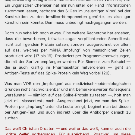
Ein ungarischer Chemiker hat mir nun unter der Hand Informationen
zukommen lassen, nachdem das S-Gen im „neuartigen Virus“ bei der
Konstruktion zu den in-silico-Komponenten gehörte, es also gar
künstlich sein könnte. Dem muss unbedingt nachgegangen werden.
Doch nun sehe ich noch etwas. Eine weitere Recherche hat ergeben,
dass die beworbenen, teilweise sogar verpflichtenden Schnelltests
nicht auf irgendein Protein setzen, sondern ausgerechnet vor allem
auf das, welches per mRNA-„Impfung“ von menschlichen Zellen
produziert wird (17 bis 19). Produziert per Programmieranweisungen,
die mit der Spritze empfangen werden. Für Siemens zum Beispiel —
die ja auch kräftig im Pharmasektor mitverdienen — geht an
Antigen-Tests auf das Spike-Protein kein Weg vorbei (20).
Was man VOR den „Impfungen“ aus medizinisch-epidemiologischen
Gründen nicht nachvollziehbar und mit bemerkenswerter Konsequenz
„versäumte“ — nämlich auf das Spike-Protein zu testen —, holt man
jetzt mit Massentests nach. Ausgerechnet jetzt, wo man das Spike-
Protein per „Impfung“ unter die Leute bringt, beginnt man bei diesen
per Antigen-Test und auch indirekt über die Antikörper danach zu
suchen.
Das weiß Christian Drosten — und weil er das weiß, kann er auch die
„dritte Welle“ vorhersagen. Für ausreichend „Positive“, um diese