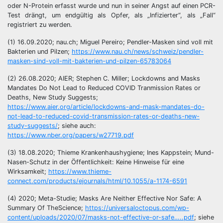
oder N-Protein erfasst wurde und nun in seiner Angst auf einen PCR-
Test drängt, um endgültig als Opfer, als „Infizierter“, als „Fall“
registriert zu werden.
(1) 16.09.2020; nau.ch; Miguel Pereiro; Pendler-Masken sind voll mit
Bakterien und Pilzen;
https://www.nau.ch/news/schweiz/pendler-
masken-sind-voll-mit-bakterien-und-pilzen-65783064
(2) 26.08.2020; AIER; Stephen C. Miller; Lockdowns and Masks
Mandates Do Not Lead to Reduced COVID Tranmission Rates or
Deaths, New Study Suggests;
https://www.aier.org/article/lockdowns-and-mask-mandates-do-
not-lead-to-reduced-covid-transmission-rates-or-deaths-new-
study-suggests/
; siehe auch:
https://www.nber.org/papers/w27719.pdf
(3) 18.08.2020; Thieme Krankenhaushygiene; Ines Kappstein; Mund-
Nasen-Schutz in der Öffentlichkeit: Keine Hinweise für eine
Wirksamkeit;
https://www.thieme-
connect.com/products/ejournals/html/10.1055/a-1174-6591
(4) 2020; Meta-Studie; Masks Are Neither Effective Nor Safe: A
Summary Of TheScience;
https://universaloctopus.com/wp-
content/uploads/2020/07/masks-not-effective-or-safe…..pdf
; siehe