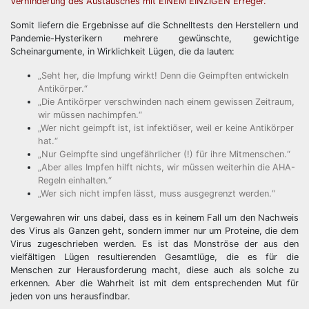
Verhinderung des Austausches mit EINEM EINZIGEN Erreger.
Somit liefern die Ergebnisse auf die Schnelltests den Herstellern und
Pandemie-Hysterikern mehrere gewünschte, gewichtige
Scheinargumente, in Wirklichkeit Lügen, die da lauten:
„Seht her, die Impfung wirkt! Denn die Geimpften entwickeln
Antikörper.“
„Die Antikörper verschwinden nach einem gewissen Zeitraum,
wir müssen nachimpfen.“
„Wer nicht geimpft ist, ist infektiöser, weil er keine Antikörper
hat.“
„Nur Geimpfte sind ungefährlicher (!) für ihre Mitmenschen.“
„Aber alles Impfen hilft nichts, wir müssen weiterhin die AHA-
Regeln einhalten.“
„Wer sich nicht impfen lässt, muss ausgegrenzt werden.“
Vergewahren wir uns dabei, dass es in keinem Fall um den Nachweis
des Virus als Ganzen geht, sondern immer nur um Proteine, die dem
Virus zugeschrieben werden. Es ist das Monströse der aus den
vielfältigen Lügen resultierenden Gesamtlüge, die es für die
Menschen zur Herausforderung macht, diese auch als solche zu
erkennen. Aber die Wahrheit ist mit dem entsprechenden Mut für
jeden von uns herausfindbar.