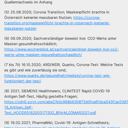
Quellennachweis im Anhang
(5) 25.08.2020; Corona Transition; Maskenpflicht brachte in
Österreich keinerlei messbaren Nutzen;
https://corona-
transition.org/maskenpflicht-brachte-in-osterreich-keinerlei-
messbaren-nutzen
(6) 09.09.2020; Sachverständiger beweist live: CO2-Werte unter
Masken gesundheitsschädlich;
https://www.wochenblick.at/sachverstaendiger-beweist-live-co2-
werte-unter-masken-gesundheitsschaedlich/
(7 bis 7ii) 16.10.2020; ARD/WDR, Quarks; Corona-Test: Welche Tests
es gibt und wie zuverlässig sie sind;
https://www.quarks.de/gesundheit/medizin/corona-test-wie-
funktioniert-der-test/
(8) 2021; SIEMENS Healthineers; CLINITEST Rapid COVID-19
Antigen Self-Test, Häufig gestellte Fragen;
https://cdn0.scrvt.com/abe27e3c968b630873d0fca61dca543f/ac039
19_Antigen_Self-
Test_HOOD05162003171302_BfArM_03MAR2021.pdf
(9) 19.02.2021; PharmaWiki; Covid-19: Antigen-Schnelltests;