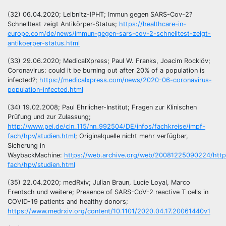
(32) 06.04.2020; Leibnitz-IPHT; Immun gegen SARS-Cov-2?
Schnelltest zeigt Antikörper-Status;
https://healthcare-in-
europe.com/de/news/immun-gegen-sars-cov-2-schnelltest-zeigt-
antikoerper-status.html
(33) 29.06.2020; MedicalXpress; Paul W. Franks, Joacim Rocklöv;
Coronavirus: could it be burning out after 20% of a population is
infected?;
https://medicalxpress.com/news/2020-06-coronavirus-
population-infected.html
(34) 19.02.2008; Paul Ehrlicher-Institut; Fragen zur Klinischen
Prüfung und zur Zulassung;
http://www.pei.de/cln_115/nn_992504/DE/infos/fachkreise/impf-
fach/hpv/studien.html
; Originalquelle nicht mehr verfügbar,
Sicherung in
WaybackMachine:
https://web.archive.org/web/20081225090224/http:
fach/hpv/studien.html
(35) 22.04.2020; medRxiv; Julian Braun, Lucie Loyal, Marco
Frentsch und weitere; Presence of SARS-CoV-2 reactive T cells in
COVID-19 patients and healthy donors;
https://www.medrxiv.org/content/10.1101/2020.04.17.20061440v1