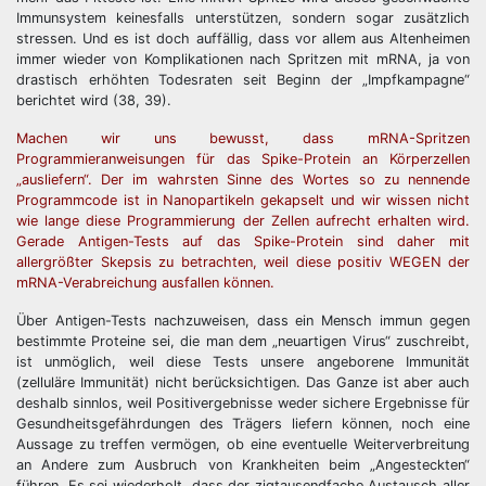
Immunsystem keinesfalls unterstützen, sondern sogar zusätzlich
stressen. Und es ist doch auffällig, dass vor allem aus Altenheimen
immer wieder von Komplikationen nach Spritzen mit mRNA, ja von
drastisch erhöhten Todesraten seit Beginn der „Impfkampagne“
berichtet wird (38, 39).
Machen wir uns bewusst, dass mRNA-Spritzen
Programmieranweisungen für das Spike-Protein an Körperzellen
„ausliefern“. Der im wahrsten Sinne des Wortes so zu nennende
Programmcode ist in Nanopartikeln gekapselt und wir wissen nicht
wie lange diese Programmierung der Zellen aufrecht erhalten wird.
Gerade Antigen-Tests auf das Spike-Protein sind daher mit
allergrößter Skepsis zu betrachten, weil diese positiv WEGEN der
mRNA-Verabreichung ausfallen können.
Über Antigen-Tests nachzuweisen, dass ein Mensch immun gegen
bestimmte Proteine sei, die man dem „neuartigen Virus“ zuschreibt,
ist unmöglich, weil diese Tests unsere angeborene Immunität
(zelluläre Immunität) nicht berücksichtigen. Das Ganze ist aber auch
deshalb sinnlos, weil Positivergebnisse weder sichere Ergebnisse für
Gesundheitsgefährdungen des Trägers liefern können, noch eine
Aussage zu treffen vermögen, ob eine eventuelle Weiterverbreitung
an Andere zum Ausbruch von Krankheiten beim „Angesteckten“
führen. Es sei wiederholt, dass der zigtausendfache Austausch aller