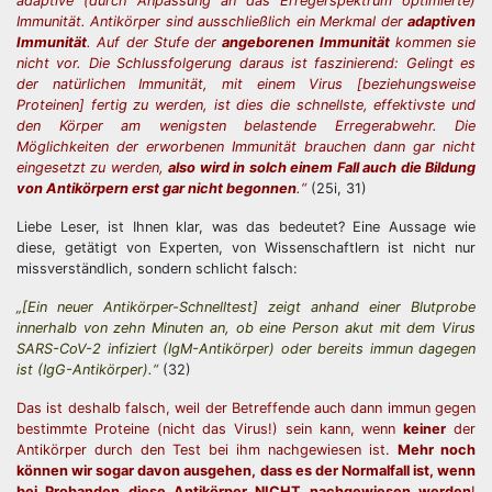
adaptive (durch Anpassung an das Erregerspektrum optimierte)
Immunität. Antikörper sind ausschließlich ein Merkmal der
adaptiven
Immunität
. Auf der Stufe der
angeborenen Immunität
kommen sie
nicht vor. Die Schlussfolgerung daraus ist faszinierend: Gelingt es
der natürlichen Immunität, mit einem Virus [beziehungsweise
Proteinen] fertig zu werden, ist dies die schnellste, effektivste und
den Körper am wenigsten belastende Erregerabwehr. Die
Möglichkeiten der erworbenen Immunität brauchen dann gar nicht
eingesetzt zu werden,
also wird in solch einem Fall auch die Bildung
von Antikörpern erst gar nicht begonnen
.“
(25i, 31)
Liebe Leser, ist Ihnen klar, was das bedeutet? Eine Aussage wie
diese, getätigt von Experten, von Wissenschaftlern ist nicht nur
missverständlich, sondern schlicht falsch:
„[Ein neuer Antikörper-Schnelltest] zeigt anhand einer Blutprobe
innerhalb von zehn Minuten an, ob eine Person akut mit dem Virus
SARS-CoV-2 infiziert (IgM-Antikörper) oder bereits immun dagegen
ist (IgG-Antikörper).“
(32)
Das ist deshalb falsch, weil der Betreffende auch dann immun gegen
bestimmte Proteine (nicht das Virus!) sein kann, wenn
keiner
der
Antikörper durch den Test bei ihm nachgewiesen ist.
Mehr noch
können wir sogar davon ausgehen, dass es der Normalfall ist, wenn
bei Probanden diese Antikörper NICHT nachgewiesen werden
!