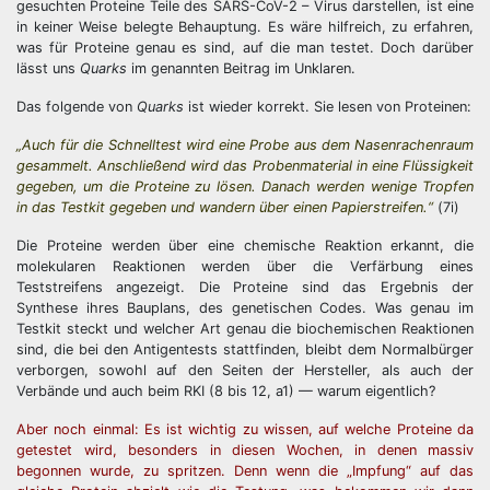
gesuchten Proteine Teile des SARS-CoV-2 – Virus darstellen, ist eine
in keiner Weise belegte Behauptung. Es wäre hilfreich, zu erfahren,
was für Proteine genau es sind, auf die man testet. Doch darüber
lässt uns
Quarks
im genannten Beitrag im Unklaren.
Das folgende von
Quarks
ist wieder korrekt. Sie lesen von Proteinen:
„Auch für die Schnelltest wird eine Probe aus dem Nasenrachenraum
gesammelt. Anschließend wird das Probenmaterial in eine Flüssigkeit
gegeben, um die Proteine zu lösen. Danach werden wenige Tropfen
in das Testkit gegeben und wandern über einen Papierstreifen.“
(7i)
Die Proteine werden über eine chemische Reaktion erkannt, die
molekularen Reaktionen werden über die Verfärbung eines
Teststreifens angezeigt. Die Proteine sind das Ergebnis der
Synthese ihres Bauplans, des genetischen Codes. Was genau im
Testkit steckt und welcher Art genau die biochemischen Reaktionen
sind, die bei den Antigentests stattfinden, bleibt dem Normalbürger
verborgen, sowohl auf den Seiten der Hersteller, als auch der
Verbände und auch beim RKI (8 bis 12, a1) — warum eigentlich?
Aber noch einmal: Es ist wichtig zu wissen, auf welche Proteine da
getestet wird, besonders in diesen Wochen, in denen massiv
begonnen wurde, zu spritzen. Denn wenn die „Impfung“ auf das