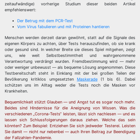
zeitaufwändige) vorherige Studium dieser beiden Artikel
empfehlenswert:
Der Betrug mit dem PCR-Test
Vom Virus fabulieren und mit Proteinen hantieren
Menschen werden derzeit daran gewöhnt, statt auf die Signale des
eigenen Körpers zu achten, über Tests herauszufinden, ob sie krank
oder gesund sind. In welcher Breite sie dieses Spiel mitgehen, zeigt
uns, wie weit Selbstbestimmtheit und wahrgenommene
Verantwortung verdrängt wurden. Fremdbestimmung wird — mehr
oder weniger unbewusst — als bequeme Lösung angenommen. Diese
Testbereitschaft steht in Einklang mit der bei großen Teilen der
Bevölkerung kritiklos umgesetzten
Maskerade
(1 bis 6). Dabei
schützen uns im Alltag weder die Tests noch die Masken vor
Krankheiten.
Bequemlichkeit stützt Glauben — und Angst tut es sogar noch mehr.
Beides sind Hindernisse für die Aneignung von Wissen. Was die
verschiedenen „Corona-Tests“ leisten, lässt sich nachlesen — und es
lassen sich Schlussfolgerungen daraus ziehen. Welche das sein
könnten? Zum Beispiel: Entziehen Sie sich jedweder Testerei. Leisten
Sie damit — nicht nur nebenbei — auch Ihren Beitrag zur Beendigung
der Fallzahlen-Pandemie.