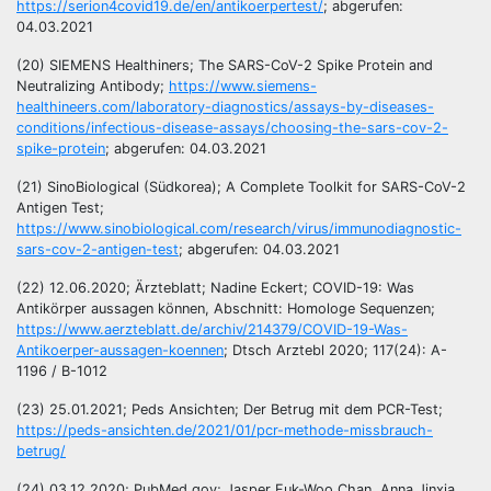
https://serion4covid19.de/en/antikoerpertest/
; abgerufen:
04.03.2021
(20) SIEMENS Healthiners; The SARS-CoV-2 Spike Protein and
Neutralizing Antibody;
https://www.siemens-
healthineers.com/laboratory-diagnostics/assays-by-diseases-
conditions/infectious-disease-assays/choosing-the-sars-cov-2-
spike-protein
; abgerufen: 04.03.2021
(21) SinoBiological (Südkorea); A Complete Toolkit for SARS-CoV-2
Antigen Test;
https://www.sinobiological.com/research/virus/immunodiagnostic-
sars-cov-2-antigen-test
; abgerufen: 04.03.2021
(22) 12.06.2020; Ärzteblatt; Nadine Eckert; COVID-19: Was
Antikörper aussagen können, Abschnitt: Homologe Sequenzen;
https://www.aerzteblatt.de/archiv/214379/COVID-19-Was-
Antikoerper-aussagen-koennen
; Dtsch Arztebl 2020; 117(24): A-
1196 / B-1012
(23) 25.01.2021; Peds Ansichten; Der Betrug mit dem PCR-Test;
https://peds-ansichten.de/2021/01/pcr-methode-missbrauch-
betrug/
(24) 03.12.2020; PubMed.gov; Jasper Fuk-Woo Chan, Anna Jinxia