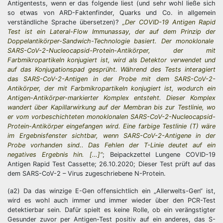
Antigentests, wenn er das folgende liest (und sehr wohl ließe sich
so etwas von ARD-Faktenfinder, Quarks und Co. in allgemein
verständliche Sprache übersetzen)?
„Der COVID-19 Antigen Rapid
Test ist ein Lateral-Flow Immunassay, der auf dem Prinzip der
Doppelantikörper-Sandwich-Technologie basiert. Der monoklonale
SARS-CoV-2-Nucleocapsid-Protein-Antikörper, der mit
Farbmikropartikeln konjugiert ist, wird als Detektor verwendet und
auf das Konjugationspad gesprüht. Während des Tests interagiert
das SARS-CoV-2-Antigen in der Probe mit dem SARS-CoV-2-
Antikörper, der mit Farbmikropartikeln konjugiert ist, wodurch ein
Antigen-Antikörper-markierter Komplex entsteht. Dieser Komplex
wandert über Kapillarwirkung auf der Membran bis zur Testlinie, wo
er vom vorbeschichteten monoklonalen SARS-CoV-2-Nucleocapsid-
Protein-Antikörper eingefangen wird. Eine farbige Testlinie (T) wäre
im Ergebnisfenster sichtbar, wenn SARS-CoV-2-Antigene in der
Probe vorhanden sind.. Das Fehlen der T-Linie deutet auf ein
negatives Ergebnis hin. […]“
; Beipackzettel Lungene COVID-19
Antigen Rapid Test Cassette; 26.10.2020; Dieser Test prüft auf das
dem SARS-CoV-2 – Virus zugeschriebene N-Protein.
(a2) Da das winzige E-Gen offensichtlich ein „Allerwelts-Gen“ ist,
wird es wohl auch immer und immer wieder über den PCR-Test
detektierbar sein. Dafür spielt es keine Rolle, ob ein verängstigter
Gesunder zuvor per Antigen-Test positiv auf ein anderes, das S-