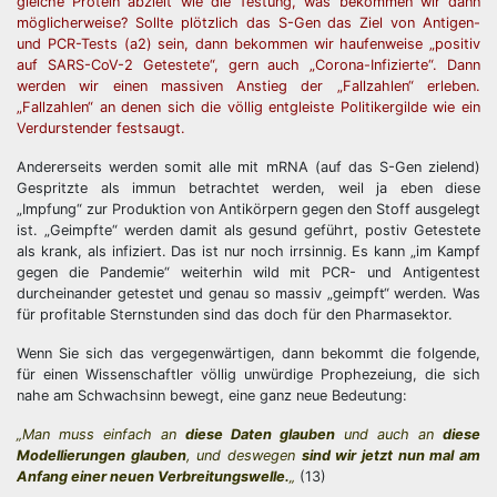
gleiche Protein abzielt wie die Testung, was bekommen wir dann
möglicherweise? Sollte plötzlich das S-Gen das Ziel von Antigen-
und PCR-Tests (a2) sein, dann bekommen wir haufenweise „positiv
auf SARS-CoV-2 Getestete“, gern auch „Corona-Infizierte“. Dann
werden wir einen massiven Anstieg der „Fallzahlen“ erleben.
„Fallzahlen“ an denen sich die völlig entgleiste Politikergilde wie ein
Verdurstender festsaugt.
Andererseits werden somit alle mit mRNA (auf das S-Gen zielend)
Gespritzte als immun betrachtet werden, weil ja eben diese
„Impfung“ zur Produktion von Antikörpern gegen den Stoff ausgelegt
ist. „Geimpfte“ werden damit als gesund geführt, postiv Getestete
als krank, als infiziert. Das ist nur noch irrsinnig. Es kann „im Kampf
gegen die Pandemie“ weiterhin wild mit PCR- und Antigentest
durcheinander getestet und genau so massiv „geimpft“ werden. Was
für profitable Sternstunden sind das doch für den Pharmasektor.
Wenn Sie sich das vergegenwärtigen, dann bekommt die folgende,
für einen Wissenschaftler völlig unwürdige Prophezeiung, die sich
nahe am Schwachsinn bewegt, eine ganz neue Bedeutung:
„Man muss einfach an
diese Daten glauben
und auch an
diese
Modellierungen glauben
, und deswegen
sind wir jetzt nun mal am
Anfang einer neuen Verbreitungswelle.
„
(13)