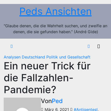
Zum
Peds Ansichten
Inhalt
springen
"Glaube denen, die die Wahrheit suchen, und zweifle an
denen, die sie gefunden haben." (André Gide)
Analysen
Deutschland
Politik und Gesellschaft
Ein neuer Trick für
die Fallzahlen-
Pandemie?
Von
Ped
März 6, 2021
#Antigentest
,