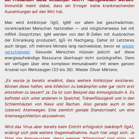
Immunität meint dabei, dass ein Erreger keine krankmachenden
Auswirkungen auf den Wirt hat.
Man wird Antikörper (IgG, IgM) vor allem bei geschwächten,
vorerkrankten Menschen feststellen — und möglicherweise bei mit
mRNA Gespritzten. IgM werden von den B-Zellen mit Ausbrechen
der Erkrankung produziert, IgG im Nachgang. Daher ist Letzteres
auch länger, oft mehrere Monate lang nachweisbar, bevor es
wieder
verschwindet
. Gesunde Menschen müssen jedoch auf diese
energieaufwändige Ressource überhaupt nicht zurückgreifen. Denn
wir verfügen über eine komplexe Immunabwehr mit einem ganzen
Arsenal von Werkzeugen (33 bis 36). Wieder Oliver Märtens:
„Es wurde ja bereits erwähnt, dass weitere Antikörper existieren.
Können diese helfen, eine Infektion zu bekämpfen oder gar nicht erst
entstehen zu lassen? Ja: Da ist zum Beispiel das Immunglobulin A. Es
befindet sich unter anderem in Speichel, Tränenflüssigkeit und in den
Schleimhäuten von Nase und Rachen. Also gerade auch in den
(oberen) Atemwegen. Eine ziemlich geniale Standortwahl, um eine
Atemwegsinfektion abzuwehren.
Wird das Virus aber bereits beim Eintritt erfolgreich bekämpft (IgA),
erübrigt sich jede weitere Gegenmaßnahme. Auch hier zeigt sich: Je
fitter das Immunsystem, desto weniger “Klimmzüge” sind nötig, um