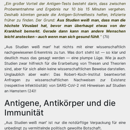
„Ein großer Vorteil der Antigen-Tests besteht darin, dass zwischen
Probenentnahme und Ergebnis nur 10 bis 15 Minuten vergehen.
Deshalb könnten gerade die Antigen-Schnelltests helfen, Infizierte
früher zu finden. Der Grund:
Aus Studien weiß man, dass man die
höchste Viruslast hat, bevor man überhaupt etwas von der
Krankheit bemerkt. Gerade dann kann man andere Menschen
leicht anstecken – auch wenn man sich gesund fühlt
.“
(7ii)
„Aus Studien weiß man“ hat nichts mit einer wissenschaftlich
nachgewiesenen Erkenntnis zu tun. Was dort steht ist — so klar und
deutlich muss das gesagt werden — eine plumpe Lüge. Wie ja auch
Studien zwar hilfreich für die Erarbeitung von Thesen und Theorien
sind, aber für sich allein keine wissenschaftlichen Beweise darstellen.
Unglaublich aber wahr: Das Robert-Koch-Institut beantwortet
Anfragen zu wissenschaftlichen Nachweisen zur Existenz
(respektive Infektiösität) von SARS-CoV-2 mit Hinweisen auf Studien
an Hamstern (24)!
Antigene, Antikörper und die
Immunität
„Aus Studien weiß man“ ist nur die notdürftige Verpackung für eine
unbedingt zu vermittelnde politisch gewollte Botschaft.