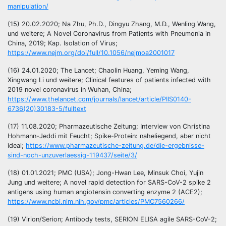
manipulation/
(15) 20.02.2020; Na Zhu, Ph.D., Dingyu Zhang, M.D., Wenling Wang,
und weitere; A Novel Coronavirus from Patients with Pneumonia in
China, 2019; Kap. Isolation of Virus;
https://www.nejm.org/doi/full/10.1056/nejmoa2001017
(16) 24.01.2020; The Lancet; Chaolin Huang, Yeming Wang,
Xingwang Li und weitere; Clinical features of patients infected with
2019 novel coronavirus in Wuhan, China;
https://www.thelancet.com/journals/lancet/article/PIIS0140-
6736(20)30183-5/fulltext
(17) 11.08.2020; Pharmazeutische Zeitung; Interview von Christina
Hohmann-Jeddi mit Feucht; Spike-Protein: naheliegend, aber nicht
ideal;
https://www.pharmazeutische-zeitung.de/die-ergebnisse-
sind-noch-unzuverlaessig-119437/seite/3/
(18) 01.01.2021; PMC (USA); Jong-Hwan Lee, Minsuk Choi, Yujin
Jung und weitere; A novel rapid detection for SARS-CoV-2 spike 2
antigens using human angiotensin converting enzyme 2 (ACE2);
https://www.ncbi.nlm.nih.gov/pmc/articles/PMC7560266/
(19) Virion/Serion; Antibody tests, SERION ELISA agile SARS-CoV-2;