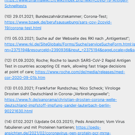
https://www.pharmawiki.ch/wiki/index.php?wiki=Covid-19-Antigen-
Schnelltests
(10) 29.01.2021; Bundeszahnärztekammer; Corona-Test;
https://www.bzaek.de/berufsausuebung/sars-cov-2covid-
19/corona-test.html
(11) 05.03.2021; Suche auf der Webseite des RKI nach „Antigentest“;
https://www.rki.de/SiteGlobals/Forms/Suche/serviceSucheForm.htm
nn=2375194&resourceId=2390936&input_=2375194&pageLocale=de&sea
(12) 01.09.2020; Roche; Roche to launch SARS-CoV-2 Rapid Antigen
Test in countries accepting CE mark, allowing fast triage decisions
at point of care;
https://www.roche.com/de/media/releases/med-
cor-2020-09-01b.htm
(13) 01.03.2021; Frankfurter Rundschau; Nico Scheck; Virologe
Drosten sieht Deutschland in Corona-„Verbreitungswelle“;
https://www.fr.de/panorama/christian-drosten-corona-welle-
deutschland-impfstoff-impfung-sander-lauterbach-berlin-
90221630.html
(14) 07.02.2021 (Update 04.03.2021); Peds Ansichten; Vom Virus
fabulieren und mit Proteinen hantieren;
https://peds-
ansichten.de/2021/02/coronavirus-gen-protein-pcr-mrna-