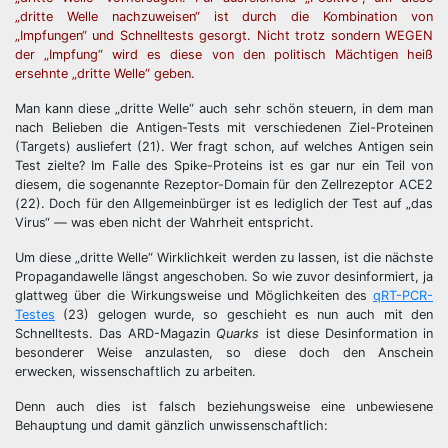
„dritte Welle nachzuweisen“ ist durch die Kombination von
„Impfungen“ und Schnelltests gesorgt. Nicht trotz sondern WEGEN
der „Impfung“ wird es diese von den politisch Mächtigen heiß
ersehnte „dritte Welle“ geben.
Man kann diese „dritte Welle“ auch sehr schön steuern, in dem man
nach Belieben die Antigen-Tests mit verschiedenen Ziel-Proteinen
(Targets) ausliefert (21). Wer fragt schon, auf welches Antigen sein
Test zielte? Im Falle des Spike-Proteins ist es gar nur ein Teil von
diesem, die sogenannte Rezeptor-Domain für den Zellrezeptor ACE2
(22). Doch für den Allgemeinbürger ist es lediglich der Test auf „das
Virus“ — was eben nicht der Wahrheit entspricht.
Um diese „dritte Welle“ Wirklichkeit werden zu lassen, ist die nächste
Propagandawelle längst angeschoben. So wie zuvor desinformiert, ja
glattweg über die Wirkungsweise und Möglichkeiten des
qRT-PCR-
Testes
(23) gelogen wurde, so geschieht es nun auch mit den
Schnelltests. Das ARD-Magazin
Quarks
ist diese Desinformation in
besonderer Weise anzulasten, so diese doch den Anschein
erwecken, wissenschaftlich zu arbeiten.
Denn auch dies ist falsch beziehungsweise eine unbewiesene
Behauptung und damit gänzlich unwissenschaftlich: