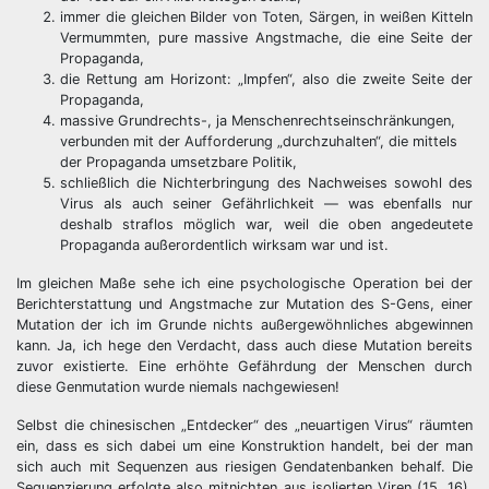
immer die gleichen Bilder von Toten, Särgen, in weißen Kitteln
Vermummten, pure massive Angstmache, die eine Seite der
Propaganda,
die Rettung am Horizont: „Impfen“, also die zweite Seite der
Propaganda,
massive Grundrechts-, ja Menschenrechtseinschränkungen,
verbunden mit der Aufforderung „durchzuhalten“, die mittels
der Propaganda umsetzbare Politik,
schließlich die Nichterbringung des Nachweises sowohl des
Virus als auch seiner Gefährlichkeit — was ebenfalls nur
deshalb straflos möglich war, weil die oben angedeutete
Propaganda außerordentlich wirksam war und ist.
Im gleichen Maße sehe ich eine psychologische Operation bei der
Berichterstattung und Angstmache zur Mutation des S-Gens, einer
Mutation der ich im Grunde nichts außergewöhnliches abgewinnen
kann. Ja, ich hege den Verdacht, dass auch diese Mutation bereits
zuvor existierte. Eine erhöhte Gefährdung der Menschen durch
diese Genmutation wurde niemals nachgewiesen!
Selbst die chinesischen „Entdecker“ des „neuartigen Virus“ räumten
ein, dass es sich dabei um eine Konstruktion handelt, bei der man
sich auch mit Sequenzen aus riesigen Gendatenbanken behalf. Die
Sequenzierung erfolgte also mitnichten aus isolierten Viren (15, 16).