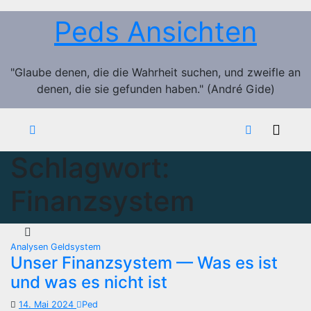
Zum
Peds Ansichten
Inhalt
springen
"Glaube denen, die die Wahrheit suchen, und zweifle an
denen, die sie gefunden haben." (André Gide)
Schlagwort:
Finanzsystem
Analysen
Geldsystem
Unser Finanzsystem — Was es ist
und was es nicht ist
14. Mai 2024
Ped