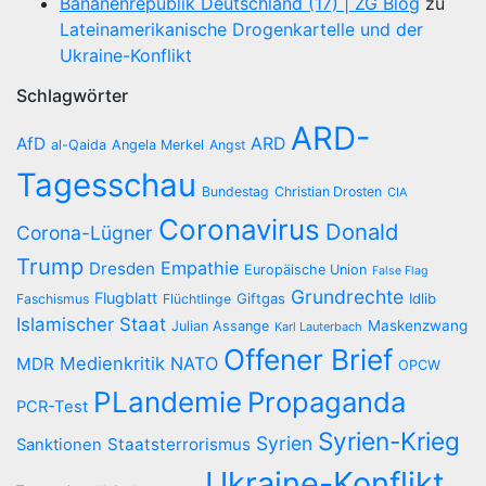
Bananenrepublik Deutschland (17) | ZG Blog
zu
Lateinamerikanische Drogenkartelle und der
Ukraine-Konflikt
Schlagwörter
ARD-
AfD
ARD
al-Qaida
Angela Merkel
Angst
Tagesschau
Bundestag
Christian Drosten
CIA
Coronavirus
Donald
Corona-Lügner
Trump
Empathie
Dresden
Europäische Union
False Flag
Grundrechte
Flugblatt
Giftgas
Idlib
Faschismus
Flüchtlinge
Islamischer Staat
Maskenzwang
Julian Assange
Karl Lauterbach
Offener Brief
Medienkritik
NATO
MDR
OPCW
PLandemie
Propaganda
PCR-Test
Syrien-Krieg
Syrien
Staatsterrorismus
Sanktionen
Ukraine-Konflikt