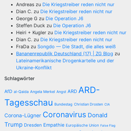
Andreas
zu
Die Kriegstreiber reden nicht nur
Dian C.
zu
Die Kriegstreiber reden nicht nur
George G
zu
Die Operation J6
Steffen Duck
zu
Die Operation J6
Heiri + Kugler
zu
Die Kriegstreiber reden nicht nur
Dian C.
zu
Die Kriegstreiber reden nicht nur
FraDa
zu
Songdo — Die Stadt, die alles weiß
Bananenrepublik Deutschland (17) | ZG Blog
zu
Lateinamerikanische Drogenkartelle und der
Ukraine-Konflikt
Schlagwörter
ARD-
AfD
ARD
al-Qaida
Angela Merkel
Angst
Tagesschau
Bundestag
Christian Drosten
CIA
Coronavirus
Donald
Corona-Lügner
Trump
Empathie
Dresden
Europäische Union
False Flag