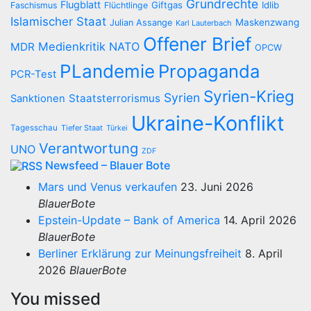
Grundrechte
Flugblatt
Giftgas
Idlib
Faschismus
Flüchtlinge
Islamischer Staat
Maskenzwang
Julian Assange
Karl Lauterbach
Offener Brief
Medienkritik
NATO
MDR
OPCW
PLandemie
Propaganda
PCR-Test
Syrien-Krieg
Syrien
Staatsterrorismus
Sanktionen
Ukraine-Konflikt
Tagesschau
Tiefer Staat
Türkei
Verantwortung
UNO
ZDF
Newsfeed – Blauer Bote
Mars und Venus verkaufen
23. Juni 2026
BlauerBote
Epstein-Update – Bank of America
14. April 2026
BlauerBote
Berliner Erklärung zur Meinungsfreiheit
8. April
2026
BlauerBote
You missed