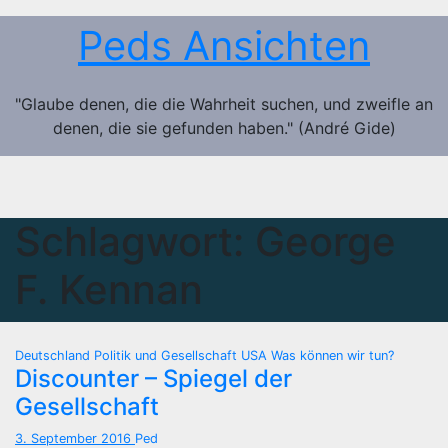
Zum
Peds Ansichten
Inhalt
springen
"Glaube denen, die die Wahrheit suchen, und zweifle an
denen, die sie gefunden haben." (André Gide)
Schlagwort:
George
F. Kennan
Deutschland
Politik und Gesellschaft
USA
Was können wir tun?
Discounter – Spiegel der
Gesellschaft
3. September 2016
Ped